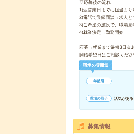
▽応募後の流れ
1)翌営業日までに担当よ
2)電話で登録面談→求人と
3)ご希望の施設で、職場見
4)就業決定→勤務開始
応募→就業まで最短3日＆1
開始希望日はご相談くださ
職場の雰囲気
年齢層
活気がある
職場の様子
募集情報