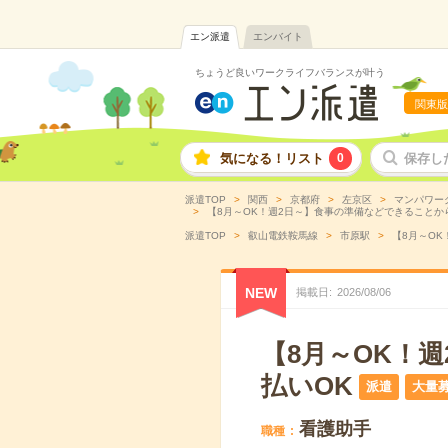
エン派遣
エンバイト
ちょうど良いワークライフバランスが叶う
関東版
気になる！リスト
0
保存し
派遣TOP
関西
京都府
左京区
マンパワー
【8月～OK！週2日～】食事の準備などできることから
派遣TOP
叡山電鉄鞍馬線
市原駅
【8月～OK
NEW
掲載日
2026
/
08
/
06
【8月～OK！
払いOK
派遣
大量
看護助手
職種