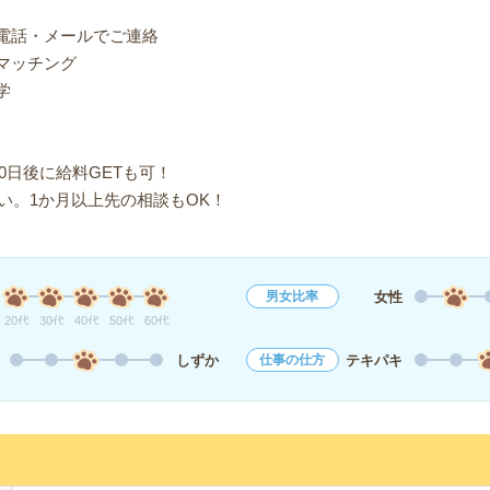
り電話・メールでご連絡
マッチング
学
0日後に給料GETも可！
い。1か月以上先の相談もOK！
女性
男女比率
20代
30代
40代
50代
60代
しずか
テキパキ
仕事の仕方