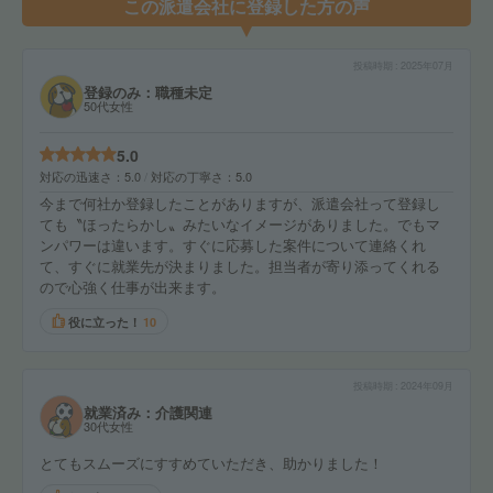
この派遣会社に登録した方の声
投稿時期
2025年07月
登録のみ：職種未定
50代女性
5.0
対応の迅速さ
5.0
対応の丁寧さ
5.0
今まで何社か登録したことがありますが、派遣会社って登録し
ても〝ほったらかし〟みたいなイメージがありました。でもマ
ンパワーは違います。すぐに応募した案件について連絡くれ
て、すぐに就業先が決まりました。担当者が寄り添ってくれる
ので心強く仕事が出来ます。
役に立った！
10
投稿時期
2024年09月
就業済み：介護関連
30代女性
とてもスムーズにすすめていただき、助かりました！