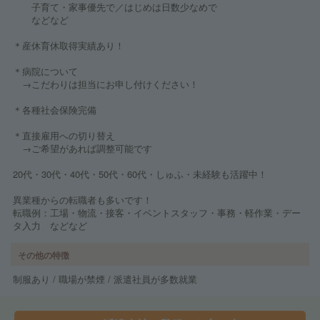
子育て・家事優先で／はじめは日数少なめで
などなど
＊産休育休取得実績あり！
＊病院について
→こだわりは担当にお申し付けください！
＊各種社会保険完備
＊直接雇用への切り替え
→ご希望があれば調整可能です
20代・30代・40代・50代・60代・しゅふ・未経験も活躍中！
異業種からの転職者も多いです！
転職例：工場・物流・接客・イベントスタッフ・事務・軽作業・デー
タ入力 などなど
その他の特徴
制服あり / 職場が禁煙 / 派遣社員が多数就業