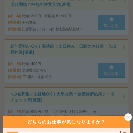
明け開始＊梱包や注文入力[派遣]
給 与
時給1300円 月収例 81,900円
交通費
全額支給
気になる!
勤務地
江坂駅徒歩1分 ※南改札直結駅直結！
給与即払いOK！高時給！土日休み！日勤のお仕事！入出
荷作業[派遣]
給 与
時給1400円
交通費
交通費支給有り
気になる!
勤務地
三国駅～徒歩10分
＼8名募集／未経験OK！大手企業＊健康診断結果データ
チェック等[派遣]
給 与
時給1600円＋交 【月収例】316,000円～ ■
給与の前払いが可能な速払いサービスあり
どちらのお仕事が気になりますか？
交通費
交通費支給あり
気になる!
勤務地
大阪府大阪市中央区 大阪メトロ御堂筋線 心
1
/10