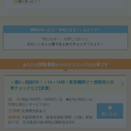
役に立った！
7
興味があったら「★気になる！」をタップ！
「気になる！」を押しておくと、
保存した求人を
後でまとめてチェック
できます！
あなたの閲覧履歴からのオススメのお仕事です
＜週3～相談OK！＞10～16時！教育機関で＊授業用の文
章チェックなど[派遣]
給 与
時給1500円～1550円＋交 ■給与の前払いが
可能な速払いサービスあり
交通費
交通費支給あり
気になる!
勤務地
大阪府豊中市 阪急宝塚線 曽根（大阪）駅徒
歩17分、北大阪急行線 緑地公園駅徒歩9分