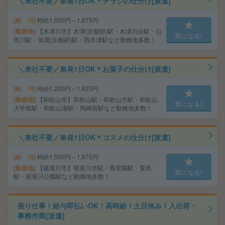
＼来社不要／単発1日OK＊チラシの仕分け[派遣]
給 与
時給1,500円～1,875円
勤務地
【木津川市】木津(京都府)駅・木津川台駅・山
気になる!
田川駅・加茂(京都府)駅・西木津駅など勤務地多数！
＼来社不要／単発1日OK＊お菓子の仕分け[派遣]
給 与
時給1,200円～1,625円
勤務地
【和歌山市】和歌山駅・和歌山市駅・和歌山
気になる!
大学前駅・和歌山港駅・岡崎前駅など勤務地多数！
＼来社不要／単発1日OK＊コスメの仕分け[派遣]
給 与
時給1,500円～1,875円
勤務地
【寝屋川市】寝屋川市駅・香里園駅・萱島
気になる!
駅・寝屋川公園駅など勤務地多数！
座り仕事！給与即払いOK！高時給！土日休み！入出荷・
事務作業[派遣]