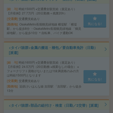
給 与
時給1500円 ※交通費全額支給（規定あり）
【月収例】27.7万円（20日勤務＋残業20h）
交通費
交通費支給あり
気になる!
勤務地
OsakaMetro長堀鶴見緑地線 横堤駅 「横堤
駅」から徒歩8分 ・OsakaMetro長堀鶴見緑地線 「鶴見
緑地駅」から徒歩10分 ＊自転車、バイク通勤OK
<タイパ抜群>金属の搬送・梱包／要自動車免許（日勤）
[派遣]
給 与
時給1600円 ※交通費全額支給（規定あり）
【月収例】24.5万円（20日勤務 ※残業なしの場合） ※
フォークリフト資格がないまたは1t未満資格のみの方
は時給1500円となります
気になる!
交通費
交通費支給あり
勤務地
近鉄けいはんな線 吉田駅 「吉田駅」から徒歩
13分
<タイパ抜群>部品の組付け・検査（日勤／2交替）[派遣]