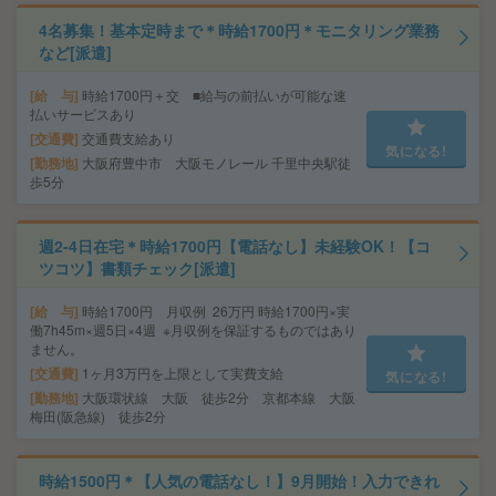
4名募集！基本定時まで＊時給1700円＊モニタリング業務
など[派遣]
給 与
時給1700円＋交 ■給与の前払いが可能な速
払いサービスあり
交通費
交通費支給あり
気になる!
勤務地
大阪府豊中市 大阪モノレール 千里中央駅徒
歩5分
週2-4日在宅＊時給1700円【電話なし】未経験OK！【コ
ツコツ】書類チェック[派遣]
給 与
時給1700円 月収例 26万円 時給1700円×実
働7h45m×週5日×4週 ※月収例を保証するものではあり
ません。
交通費
1ヶ月3万円を上限として実費支給
気になる!
勤務地
大阪環状線 大阪 徒歩2分 京都本線 大阪
梅田(阪急線) 徒歩2分
時給1500円＊【人気の電話なし！】9月開始！入力できれ