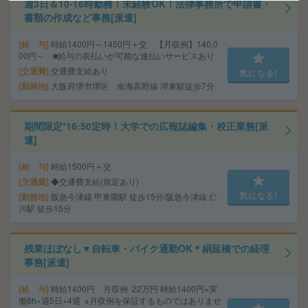
週3日＆10-16時勤務！未経験OK！法律事務所で申請書・
書類の作成など事務[派遣]
給 与
時給1400円～1450円＋交 【月収例】140,0
00円～ ■給与の前払いが可能な速払いサービスあり
交通費
交通費支給あり
気になる!
勤務地
大阪府堺市堺区 南海高野線 堺東駅徒歩7分
期間限定*16:50定時！大学での広報誌編集・校正業務[派
遣]
給 与
時給1500円＋交
交通費
◆交通費支給(規定あり)
気になる!
勤務地
阪急今津線 甲東園駅 徒歩15分/阪急今津線 仁
川駅 徒歩15分
残業ほぼなし▼自転車・バイク通勤OK＊絹延橋での経理
事務[派遣]
給 与
時給1400円 月収例 22万円 時給1400円×実
働8h×週5日×4週 ※月収例を保証するものではありませ