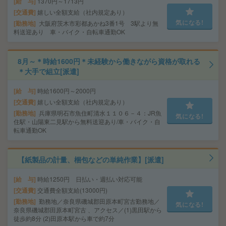
給 与
1370円～1713円
交通費
嬉しい全額支給（社内規定あり）
気になる!
勤務地
大阪府茨木市彩都あかね3番1号 3駅より無
料送迎あり 車・バイク・自転車通勤OK
8月～＊時給1600円＊未経験から働きながら資格が取れる
＊大手で組立[派遣]
給 与
時給1600円～2000円
交通費
嬉しい全額支給（社内規定あり）
勤務地
兵庫県明石市魚住町清水１１０６－４：JR魚
気になる!
住駅・山陽東二見駅から無料送迎あり/車・バイク・自
転車通勤OK
【紙製品の計量、梱包などの単純作業】[派遣]
給 与
時給1250円 日払い・週払い対応可能
交通費
交通費全額支給(13000円)
勤務地
勤務地／奈良県磯城郡田原本町宮古勤務地／
気になる!
奈良県磯城郡田原本町宮古 、アクセス／(1)黒田駅から
徒歩約8分 (2)田原本駅から車で約7分