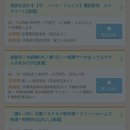
英語を活かす【ザ・ノース・フェイス】通訳販売 ルク
アイーレ[派遣]
給 与
時給1550円～1700円 ※ご経験・スキルによ
り考慮致します
交通費
交通費全額支給（規定あり）
気になる!
勤務地
大阪府大阪市北区 駅より徒歩5分
姫路市／未経験OK／週1日ノー残業デーがあってもモデ
ル月収34万円[派遣]
給 与
【時給】1,900円 ～2,375円 ・日払いOK
交通費
嬉しい全額支給（支給規定あり）
勤務地
兵庫県姫路市花田町勅旨９０ 字橋爪90番
気になる!
地 ／JR姫路東駅 徒歩通勤OK マイカー・バイク通勤O
K 無料駐車場あり
〈週3～OK〉日勤＊モクモク軽作業＊クリーンルームで
快適＊時間外ほぼなし[派遣]