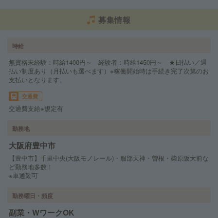
募集情報
時給
無資格未経験：時給1400円～ 経験者：時給1450円～ ★日払い／週
払い制度あり（月払いも選べます）※稼働開始時は手続き完了次第のお
支払いとなります。
交通費
交通費支給※規定有
勤務地
大阪府豊中市
【豊中市】千里中央(大阪モノレール)・服部天神・曽根・柴原阪大前な
ど勤務地多数！
※車通勤可
勤務曜日・頻度
副業・WワークOK