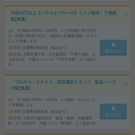
月収24万以上【ハウスオブローゼ】コスメ販売！千里阪
急[派遣]
給 与
時給1500円～1600円 ※【月収例】24万円以
上（実働7.5時間×22日）+残業代+交通費 経験・スキル
により考慮します
交通費
交通費全額支給（規定あり）
気になる!
勤務地
大阪府豊中市 北大阪急行「千里中央駅」よ
り徒歩2分、大阪モノレール「千里中央駅」より徒歩5
分
「ブルネロ・クチネリ」英語通訳スタッフ 阪急メンズ
大阪[派遣]
給 与
時給1500円～1600円 ※ご経験・スキルによ
り考慮致します
交通費
交通費全額支給（規定あり）
気になる!
勤務地
大阪府大阪市北区 阪急・阪神「大阪梅田
駅」より徒歩2分、大阪メトロ「梅田駅」より徒歩4分