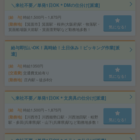
＼来社不要／単発1日OK＊DMの仕分け[派遣]
給 与
時給1,500円～1,875円
勤務地
【箕面市】箕面駅・桜井(大阪府)駅・牧落駅・
気になる!
箕面船場阪大前駅・箕面萱野駅など勤務地多数！
給与即払いOK！高時給！土日休み！ピッキング作業[派
遣]
給 与
時給1350円
交通費
交通費支給有り
気になる!
勤務地
庄内駅～徒歩8分
＼来社不要／単発1日OK＊文房具の仕分け[派遣]
給 与
時給1,500円～1,875円
勤務地
【川西市】川西能勢口駅・川西池田駅・畦野
気になる!
駅・多田(兵庫県)駅・山下(兵庫県)駅など勤務地多数！