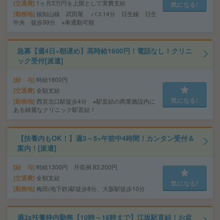
交通費
1ヶ月3万円を上限として実費支給
気になる!
勤務地
福知山線 武田尾 バス14分 日生線 日生
中央 徒歩99分 ※車通勤可能
急募【週4日×朝遅め】高時給1600円！電話なし！クリニ
ック受付[派遣]
給 与
時給1600円
交通費
全額支給
気になる!
勤務地
西宮北口駅徒歩4分 ※駅直結の商業施設内に
ある綺麗なクリニック駅直結！
【扶養内もOK！】週3～5×午前中4時間！カンタン受付＆
案内！[派遣]
給 与
時給1300円 月収例 83,200円
交通費
全額支給
気になる!
勤務地
梅田(地下鉄)駅徒歩8分、大阪駅徒歩10分
週3x扶養枠内勤務【10時～16時まで】江坂駅直結！お盆