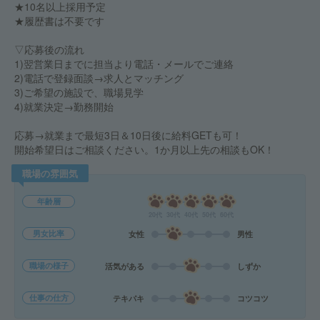
★10名以上採用予定
★履歴書は不要です
▽応募後の流れ
1)翌営業日までに担当より電話・メールでご連絡
2)電話で登録面談→求人とマッチング
3)ご希望の施設で、職場見学
4)就業決定→勤務開始
応募→就業まで最短3日＆10日後に給料GETも可！
開始希望日はご相談ください。1か月以上先の相談もOK！
職場の雰囲気
年齢層
20代
30代
40代
50代
60代
男女比率
女性
男性
職場の様子
活気がある
しずか
仕事の仕方
テキパキ
コツコツ