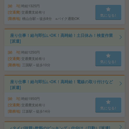
給 与
時給1325円
交通費
交通費支給有り
気になる!
勤務地
桃山台駅～徒歩8分 ※バイク通勤OK
座り仕事！給与即払いOK！高時給！土日休み！検査作業
[派遣]
給 与
時給1250円
交通費
交通費支給有り
気になる!
勤務地
三国駅～徒歩10分
座り仕事！給与即払いOK！高時給！電線の取り付けなど
[派遣]
給 与
時給1950円
交通費
交通費支給有り
気になる!
勤務地
江坂駅～徒歩14分
<タイパ抜群>飲料のピッキング・仕分け（日勤）[派遣]