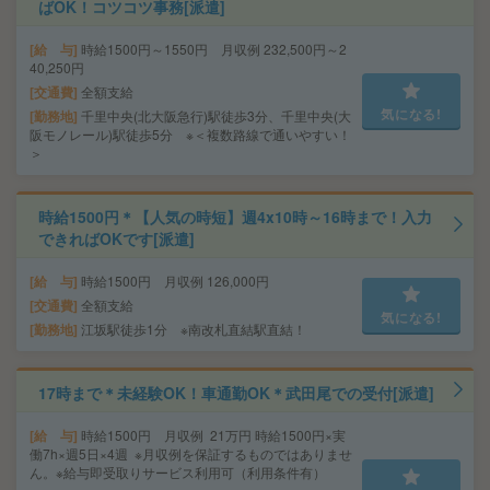
ばOK！コツコツ事務[派遣]
給 与
時給1500円～1550円 月収例 232,500円～2
40,250円
交通費
全額支給
気になる!
勤務地
千里中央(北大阪急行)駅徒歩3分、千里中央(大
阪モノレール)駅徒歩5分 ※＜複数路線で通いやすい！
＞
時給1500円＊【人気の時短】週4x10時～16時まで！入力
できればOKです[派遣]
給 与
時給1500円 月収例 126,000円
交通費
全額支給
気になる!
勤務地
江坂駅徒歩1分 ※南改札直結駅直結！
17時まで＊未経験OK！車通勤OK＊武田尾での受付[派遣]
給 与
時給1500円 月収例 21万円 時給1500円×実
働7h×週5日×4週 ※月収例を保証するものではありませ
ん。※給与即受取りサービス利用可（利用条件有）