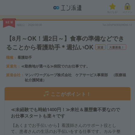
気になる!
ログイン
NEW
掲載日
2026/08/06
No.MNPWW829666-12
【8月～OK！週2日～】食事の準備などでき
ることから看護助手＊週払いOK
派遣
大量募集！
職種
看護助手
派遣先
≪勤務地が選べる≫病院でのお仕事です。
派遣会社
マンパワーグループ株式会社 ケアサービス事業部 （医療福
祉介護関連）
ここがポイント！
≪未経験でも時給1400円！≫来社＆履歴書不要なので
お仕事スタートも楽々です
【あくまでお手伝いから】看護師さんのサポート役とし
て、患者さんの生活のお手伝いをする仕事です。カルテ整