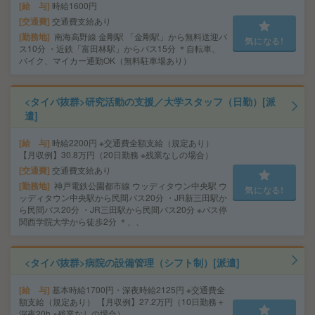
給 与
時給1600円
交通費
交通費支給あり
勤務地
南海高野線 金剛駅 「金剛駅」から無料送迎バ
気になる!
ス10分 ・近鉄「富田林駅」からバス15分 ＊自転車、
バイク、マイカー通勤OK（無料駐車場あり）
<タイパ抜群>研究活動の支援／大学スタッフ（日勤）[派
遣]
給 与
時給2200円 ※交通費全額支給（規定あり）
【月収例】30.8万円（20日勤務 ※残業なしの場合）
交通費
交通費支給あり
勤務地
神戸電鉄公園都市線 ウッディタウン中央駅 ウ
気になる!
ッディタウン中央駅から民間バス20分 ・JR新三田駅か
ら民間バス20分 ・JR三田駅から民間バス20分 ※バス停
関西学院大学から徒歩2分 ＊、、
<タイパ抜群>病院の設備管理（シフト制）[派遣]
給 与
基本時給1700円・深夜時給2125円 ※交通費全
額支給（規定あり） 【月収例】27.2万円（10日勤務＋
深夜20h ※残業なしの場合）