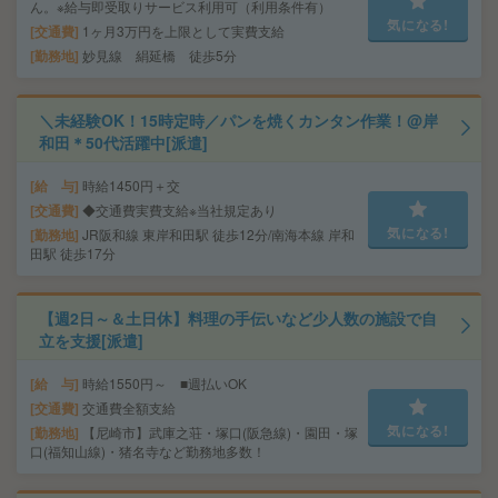
ん。※給与即受取りサービス利用可（利用条件有）
気になる!
交通費
1ヶ月3万円を上限として実費支給
勤務地
妙見線 絹延橋 徒歩5分
＼未経験OK！15時定時／パンを焼くカンタン作業！@岸
和田＊50代活躍中[派遣]
給 与
時給1450円＋交
交通費
◆交通費実費支給※当社規定あり
気になる!
勤務地
JR阪和線 東岸和田駅 徒歩12分/南海本線 岸和
田駅 徒歩17分
【週2日～＆土日休】料理の手伝いなど少人数の施設で自
立を支援[派遣]
給 与
時給1550円～ ■週払いOK
交通費
交通費全額支給
気になる!
勤務地
【尼崎市】武庫之荘・塚口(阪急線)・園田・塚
口(福知山線)・猪名寺など勤務地多数！