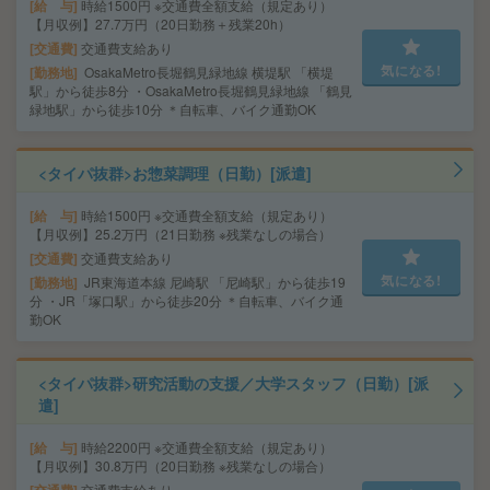
給 与
時給1500円 ※交通費全額支給（規定あり）
【月収例】27.7万円（20日勤務＋残業20h）
交通費
交通費支給あり
気になる!
勤務地
OsakaMetro長堀鶴見緑地線 横堤駅 「横堤
駅」から徒歩8分 ・OsakaMetro長堀鶴見緑地線 「鶴見
緑地駅」から徒歩10分 ＊自転車、バイク通勤OK
<タイパ抜群>お惣菜調理（日勤）[派遣]
給 与
時給1500円 ※交通費全額支給（規定あり）
【月収例】25.2万円（21日勤務 ※残業なしの場合）
交通費
交通費支給あり
気になる!
勤務地
JR東海道本線 尼崎駅 「尼崎駅」から徒歩19
分 ・JR「塚口駅」から徒歩20分 ＊自転車、バイク通
勤OK
<タイパ抜群>研究活動の支援／大学スタッフ（日勤）[派
遣]
給 与
時給2200円 ※交通費全額支給（規定あり）
【月収例】30.8万円（20日勤務 ※残業なしの場合）
交通費支給あり