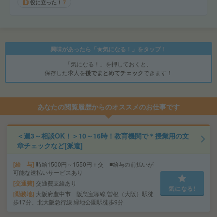
役に立った！
7
興味があったら「★気になる！」をタップ！
「気になる！」を押しておくと、
保存した求人を
後でまとめてチェック
できます！
あなたの閲覧履歴からのオススメのお仕事です
＜週3～相談OK！＞10～16時！教育機関で＊授業用の文
章チェックなど[派遣]
給 与
時給1500円～1550円＋交 ■給与の前払いが
可能な速払いサービスあり
交通費
交通費支給あり
気になる!
勤務地
大阪府豊中市 阪急宝塚線 曽根（大阪）駅徒
歩17分、北大阪急行線 緑地公園駅徒歩9分