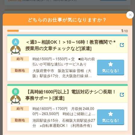
【16:45退社】穏やか環境が魅力！人気の学校法人で事務
どちらのお仕事が気になりますか？
のお仕事[派遣]
1
/10
給 与
時給1400円
交通費
全額支給
＜週3～相談OK！＞10～16時！教育機関で＊
気になる!
授業用の文章チェックなど[派遣]
勤務地
西宮北口駅徒歩8分 ※飲食店や買い物スポッ
トが集まる人気エリア
時給1500円～1550円＋交 ■給与の前
給与
払いが可能な速払いサービスあり
【扶養内OK！週3日×4時間】高時給1700円！経験活かせ
大阪府豊中市 阪急宝塚線 曽根（大
気になる!
勤務地
阪）駅徒歩17分、北大阪急行線 緑地
る採用サポ[派遣]
公園駅徒歩9分
給 与
時給1700円
【高時給1600円以上】電話対応ナシ〇長期！
交通費
支給あり
事務サポート[派遣]
気になる!
勤務地
元町駅徒歩6分、県庁前駅徒歩3分 ※近くに飲
食店やスーパーがある便利なエリア
時給1600円～1700円 月収例 248,00
給与
0円～263,500円 時給はご経験により
ます
池田駅徒歩15分、石橋阪大前駅徒歩27
気になる!
勤務地
【高時給1730円】未経験OK＊残業なし！データ入力やチ
分 ※自転車通勤OK！（利用条件有）
ャット返信対応など[派遣]