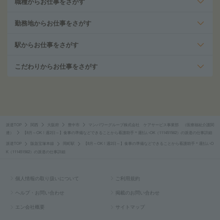
職種からお仕事をさがす
勤務地からお仕事をさがす
駅からお仕事をさがす
こだわりからお仕事をさがす
派遣TOP
関西
大阪府
豊中市
マンパワーグループ株式会社 ケアサービス事業部 （医療福祉介護関
連）
【8月～OK！週2日～】食事の準備などできることから看護助手＊週払いOK（111451562）の派遣の仕事詳細
派遣TOP
阪急宝塚本線
岡町駅
【8月～OK！週2日～】食事の準備などできることから看護助手＊週払いO
K（111451562）の派遣の仕事詳細
個人情報の取り扱いについて
ご利用規約
ヘルプ・お問い合わせ
掲載のお問い合わせ
エン会社概要
サイトマップ