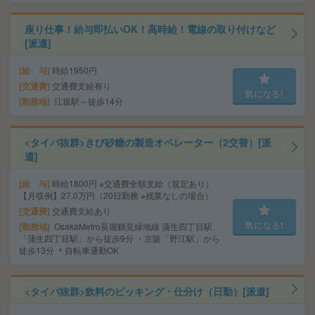
座り仕事！給与即払いOK！高時給！電線の取り付けなど
[派遣]
給 与
時給1950円
交通費
交通費支給有り
気になる!
勤務地
江坂駅～徒歩14分
<タイパ抜群>きび砂糖の製造オペレーター（2交替）[派
遣]
給 与
時給1800円 ※交通費全額支給（規定あり）
【月収例】27.0万円（20日勤務 ※残業なしの場合）
交通費
交通費支給あり
気になる!
勤務地
OsakaMetro長堀鶴見緑地線 蒲生四丁目駅
「蒲生四丁目駅」から徒歩9分 ・京阪「野江駅」から
徒歩13分 ＊自転車通勤OK
<タイパ抜群>飲料のピッキング・仕分け（日勤）[派遣]