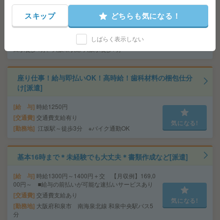
給 与
時給1730円＋交 ■給与の前払いが可能な速
スキップ
どちらも気になる！
払いサービスあり
交通費
交通費支給あり
気になる!
しばらく表示しない
勤務地
大阪府大阪市北区 大阪メトロ四つ橋線 西梅
田駅徒歩4分、大阪環状線 大阪駅徒歩7分
座り仕事！給与即払いOK！高時給！歯科材料の梱包仕分
け[派遣]
給 与
時給1250円
交通費
交通費支給有り
気になる!
勤務地
江坂駅～徒歩3分 ※バイク通勤OK
基本16時まで＊未経験でも大丈夫＊書類作成など[派遣]
給 与
時給1300円～1400円＋交 【月収例】169,0
00円～ ■給与の前払いが可能な速払いサービスあり
交通費
交通費支給あり
気になる!
勤務地
大阪府和泉市 南海泉北線 和泉中央駅バス5
分