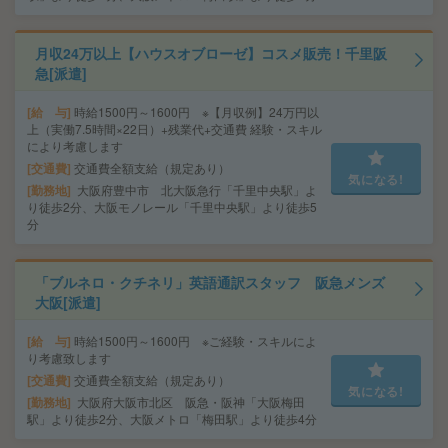
月収24万以上【ハウスオブローゼ】コスメ販売！千里阪
急[派遣]
給 与
時給1500円～1600円 ※【月収例】24万円以
上（実働7.5時間×22日）+残業代+交通費 経験・スキル
により考慮します
交通費
交通費全額支給（規定あり）
気になる!
勤務地
大阪府豊中市 北大阪急行「千里中央駅」よ
り徒歩2分、大阪モノレール「千里中央駅」より徒歩5
分
「ブルネロ・クチネリ」英語通訳スタッフ 阪急メンズ
大阪[派遣]
給 与
時給1500円～1600円 ※ご経験・スキルによ
り考慮致します
交通費
交通費全額支給（規定あり）
気になる!
勤務地
大阪府大阪市北区 阪急・阪神「大阪梅田
駅」より徒歩2分、大阪メトロ「梅田駅」より徒歩4分