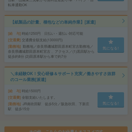
転車通勤OK
【紙製品の計量、梱包などの単純作業】[派遣]
給 与
時給1250円 日払い・週払い対応可能
交通費
交通費全額支給(13000円)
勤務地
勤務地／奈良県磯城郡田原本町宮古勤務地／
気になる!
奈良県磯城郡田原本町宮古 、アクセス／(1)黒田駅から
徒歩約8分 (2)田原本駅から車で約7分
＼未経験OK！安心研修＆サポート充実／働きやすさ抜群
のコール業務[派遣]
給 与
時給1500円
交通費
全額支給いたします。
気になる!
勤務地
JR南吹田駅 徒歩5分／阪急吹田、下新庄
駅 徒歩15分
その他、こちらのお仕事もオススメです