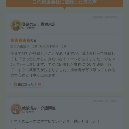
この派遣会社に登録した方の声
投稿時期
2025年07月
登録のみ：職種未定
50代女性
5.0
対応の迅速さ
5.0
対応の丁寧さ
5.0
今まで何社か登録したことがありますが、派遣会社って登録し
ても〝ほったらかし〟みたいなイメージがありました。でもマ
ンパワーは違います。すぐに応募した案件について連絡くれ
て、すぐに就業先が決まりました。担当者が寄り添ってくれる
ので心強く仕事が出来ます。
役に立った！
10
投稿時期
2024年09月
就業済み：介護関連
30代女性
とてもスムーズにすすめていただき、助かりました！