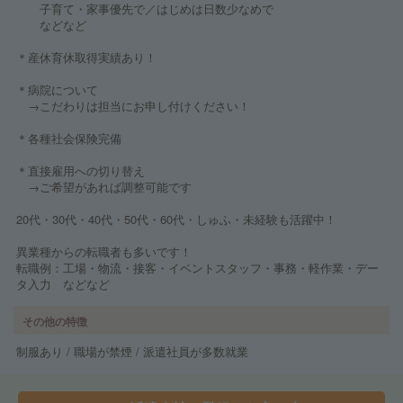
子育て・家事優先で／はじめは日数少なめで
などなど
＊産休育休取得実績あり！
＊病院について
→こだわりは担当にお申し付けください！
＊各種社会保険完備
＊直接雇用への切り替え
→ご希望があれば調整可能です
20代・30代・40代・50代・60代・しゅふ・未経験も活躍中！
異業種からの転職者も多いです！
転職例：工場・物流・接客・イベントスタッフ・事務・軽作業・デー
タ入力 などなど
その他の特徴
制服あり / 職場が禁煙 / 派遣社員が多数就業