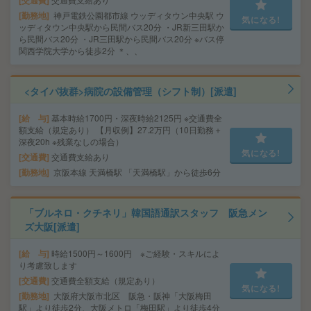
交通費
勤務地
神戸電鉄公園都市線 ウッディタウン中央駅 ウ
気になる!
ッディタウン中央駅から民間バス20分 ・JR新三田駅か
ら民間バス20分 ・JR三田駅から民間バス20分 ※バス停
関西学院大学から徒歩2分 ＊、、
<タイパ抜群>病院の設備管理（シフト制）[派遣]
給 与
基本時給1700円・深夜時給2125円 ※交通費全
額支給（規定あり） 【月収例】27.2万円（10日勤務＋
深夜20h ※残業なしの場合）
気になる!
交通費
交通費支給あり
勤務地
京阪本線 天満橋駅 「天満橋駅」から徒歩6分
「ブルネロ・クチネリ」韓国語通訳スタッフ 阪急メン
ズ大阪[派遣]
給 与
時給1500円～1600円 ※ご経験・スキルによ
り考慮致します
交通費
交通費全額支給（規定あり）
気になる!
勤務地
大阪府大阪市北区 阪急・阪神「大阪梅田
駅」より徒歩2分、大阪メトロ「梅田駅」より徒歩4分