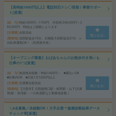
【高時給1600円以上】電話対応ナシ〇長期！事務サポー
ト[派遣]
給 与
時給1600円～1700円 月収例 248,000円～2
63,500円 時給はご経験によります
交通費
全額支給
気になる!
勤務地
池田駅徒歩15分、石橋阪大前駅徒歩27分 ※
自転車通勤OK！（利用条件有）
【オープニング募集】おばあちゃんのお散歩付き添いも
仕事の1つ[派遣]
給 与
無資格未経験：時給1400円～ ■週払いOK
■扶養内OK ■日収1万1200円以上
交通費
交通費全額支給
気になる!
勤務地
【川西市】川西能勢口駅・畦野駅・山下(兵庫
県)駅・鼓滝駅・一の鳥居駅など勤務地多数！
＼8名募集／未経験OK！大手企業＊健康診断結果データ
チェック等[派遣]