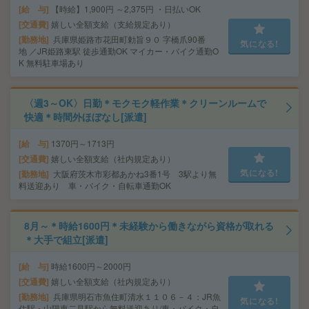
給 与
【時給】1,900円 ～2,375円 ・日払いOK
交通費
嬉しい全額支給（支給規定あり）
勤務地
兵庫県姫路市花田町勅旨９０ 字橋爪90番
気になる!
地 ／JR姫路東駅 徒歩通勤OK マイカー・バイク通勤O
K 無料駐車場あり
〈週3～OK〉日勤＊モクモク軽作業＊クリーンルームで
快適＊時間外ほぼなし[派遣]
給 与
1370円～1713円
交通費
嬉しい全額支給（社内規定あり）
気になる!
勤務地
大阪府茨木市彩都あかね3番1号 3駅より無
料送迎あり 車・バイク・自転車通勤OK
8月～＊時給1600円＊未経験から働きながら資格が取れる
＊大手で組立[派遣]
給 与
時給1600円～2000円
交通費
嬉しい全額支給（社内規定あり）
勤務地
兵庫県明石市魚住町清水１１０６－４：JR魚
気になる!
住駅・山陽東二見駅から無料送迎あり/車・バイク・自