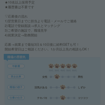
★10名以上採用予定
★履歴書は不要です
▽応募後の流れ
1)翌営業日までに担当より電話・メールでご連絡
2)電話で登録面談→求人とマッチング
3)ご希望の施設で、職場見学
4)就業決定→勤務開始
応募→就業まで最短3日＆10日後に給料GETも可！
開始希望日はご相談ください。1か月以上先の相談もOK！
職場の雰囲気
年齢層
20代
30代
40代
50代
60代
男女比率
女性
男性
職場の様子
活気がある
しずか
仕事の仕方
テキパキ
コツコツ