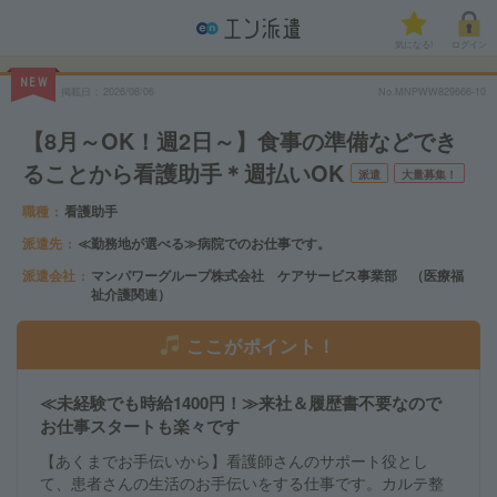
気になる!
ログイン
NEW
掲載日
2026/08/06
No.MNPWW829666-10
【8月～OK！週2日～】食事の準備などでき
ることから看護助手＊週払いOK
派遣
大量募集！
職種
看護助手
派遣先
≪勤務地が選べる≫病院でのお仕事です。
派遣会社
マンパワーグループ株式会社 ケアサービス事業部 （医療福
祉介護関連）
ここがポイント！
≪未経験でも時給1400円！≫来社＆履歴書不要なので
お仕事スタートも楽々です
【あくまでお手伝いから】看護師さんのサポート役とし
て、患者さんの生活のお手伝いをする仕事です。カルテ整