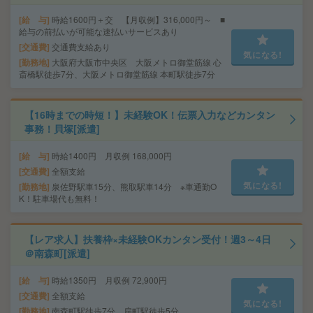
給 与
時給1600円＋交 【月収例】316,000円～ ■
給与の前払いが可能な速払いサービスあり
交通費
交通費支給あり
気になる!
勤務地
大阪府大阪市中央区 大阪メトロ御堂筋線 心
斎橋駅徒歩7分、大阪メトロ御堂筋線 本町駅徒歩7分
【16時までの時短！】未経験OK！伝票入力などカンタン
事務！貝塚[派遣]
給 与
時給1400円 月収例 168,000円
交通費
全額支給
気になる!
勤務地
泉佐野駅車15分、熊取駅車14分 ※車通勤O
K！駐車場代も無料！
【レア求人】扶養枠×未経験OKカンタン受付！週3～4日
＠南森町[派遣]
給 与
時給1350円 月収例 72,900円
交通費
全額支給
気になる!
勤務地
南森町駅徒歩7分、扇町駅徒歩5分