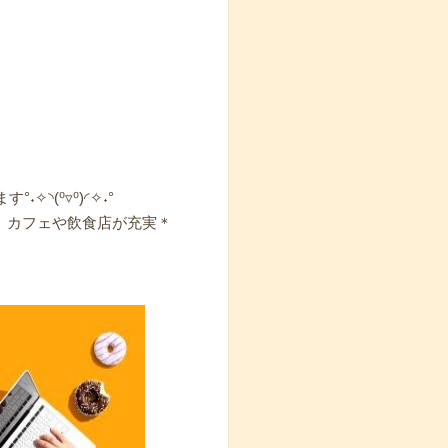
◝(⁰▿⁰)◜✧˖°
り、カフェや飲食店が充実＊