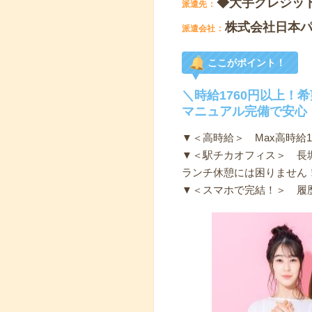
◆大手クレジッ
派遣先
株式会社日本
派遣会社
ここがポイント！
＼時給1760円以上！
マニュアル完備で安心
▼＜高時給＞ Max高時給17
▼＜駅チカオフィス＞ 長
ランチ休憩には困りません
▼＜スマホで完結！＞ 履