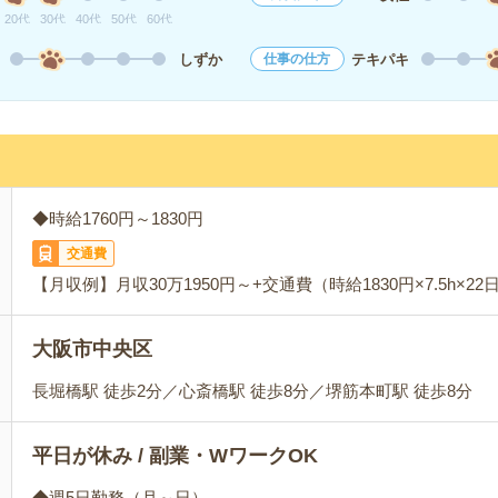
20代
30代
40代
50代
60代
しずか
テキパキ
仕事の仕方
◆時給1760円～1830円
交通費
【月収例】月収30万1950円～+交通費（時給1830円×7.5h×
大阪市中央区
長堀橋駅 徒歩2分／心斎橋駅 徒歩8分／堺筋本町駅 徒歩8分
平日が休み / 副業・WワークOK
◆週5日勤務（月～日）