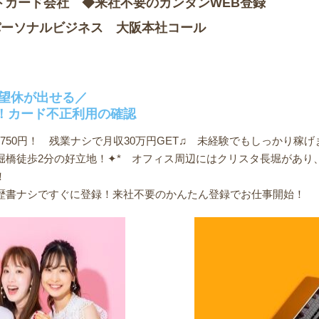
トカード会社 ◆来社不要のカンタンWEB登録
パーソナルビジネス 大阪本社コール
希望休が出せる／
！カード不正利用の確認
50円！ 残業ナシで月収30万円GET♫ 未経験でもしっかり稼げます°˖✧
堀橋徒歩2分の好立地！✦* オフィス周辺にはクリスタ長堀があ
！
歴書ナシですぐに登録！来社不要のかんたん登録でお仕事開始！