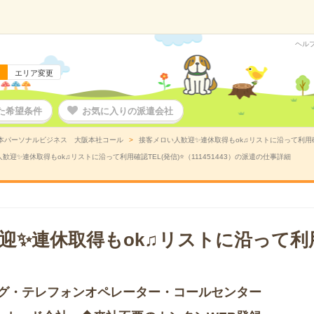
ヘル
エリア変更
た希望条件
お気に入りの派遣会社
本パーソナルビジネス 大阪本社コール
接客メロい人歓迎✨連休取得もok♫リストに沿って利用確認T
歓迎✨連休取得もok♫リストに沿って利用確認TEL(発信)⭐（111451443）の派遣の仕事詳細
迎✨連休取得もok♫リストに沿って利用
グ・テレフォンオペレーター・コールセンター