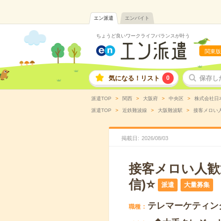
エン派遣
エンバイト
ちょうど良いワークライフバランスが叶う
関東版
気になる！リスト
0
保存し
派遣TOP
関西
大阪府
中央区
株式会社日
派遣TOP
近鉄難波線
大阪難波駅
接客メロい人
掲載日
2026
/
08
/
03
接客メロい人歓
信)⭐
派遣
大量募集
テレマーケティン
職種