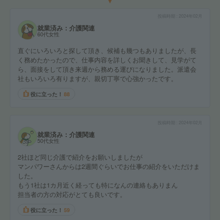
投稿時期
2024年02月
就業済み：介護関連
60代女性
直ぐにいろいろと探して頂き、候補も幾つもありましたが、長
く務めたかったので、仕事内容を詳しくお聞きして、見学がて
ら、面接をして頂き来週から務める運びになりました。派遣会
社もいろいろ有りますが、親切丁寧で心強かったです。
役に立った！
88
投稿時期
2024年02月
就業済み：介護関連
50代女性
2社ほど同じ介護で紹介をお願いしましたが
マンパワーさんからは2週間ぐらいでお仕事の紹介をいただけま
した。
もう1社は1カ月近く経っても特になんの連絡もありまん
担当者の方の対応がとても良いです。
役に立った！
59