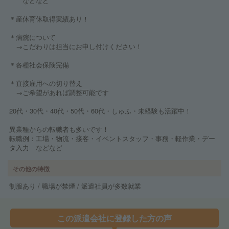
などなど
＊産休育休取得実績あり！
＊病院について
→こだわりは担当にお申し付けください！
＊各種社会保険完備
＊直接雇用への切り替え
→ご希望があれば調整可能です
20代・30代・40代・50代・60代・しゅふ・未経験も活躍中！
異業種からの転職者も多いです！
転職例：工場・物流・接客・イベントスタッフ・事務・軽作業・デー
タ入力 などなど
その他の特徴
制服あり / 職場が禁煙 / 派遣社員が多数就業
この派遣会社に登録した方の声