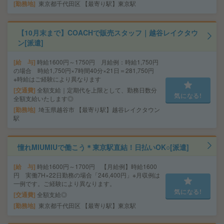
勤務地
東京都千代田区 【最寄り駅】東京駅
【10月末まで】COACHで販売スタッフ｜越谷レイクタウ
ン[派遣]
給 与
時給1600円～1750円 月給例：時給1,750円
の場合 時給1,750円×7時間40分×21日＝281,750円
※時給はご経験により異なります
交通費
全額支給｜定期代を上限として、勤務日数分
気になる!
全額支給いたします◎
勤務地
埼玉県越谷市 【最寄り駅】越谷レイクタウン
駅
憧れMIUMIUで働こう＊東京駅直結！日払いOK○[派遣]
給 与
時給1600円～1700円 【月給例】時給1600
円 実働7H×22日勤務の場合「246,400円」※月収例は
一例です。ご経験により異なります。
気になる!
交通費
全額支給◎
勤務地
東京都千代田区 【最寄り駅】東京駅