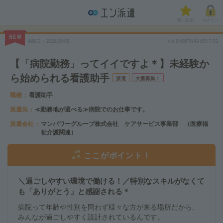
気になる!
ログイン
NEW
掲載日
2026/08/05
No.MANPWK912517-33
【「病院勤務」ってイイですよ＊】未経験か
ら始められる看護助手
派遣
大量募集！
職種
看護助手
派遣先
≪勤務地が選べる≫病院でのお仕事です。
派遣会社
マンパワーグループ株式会社 ケアサービス事業部 （医療福
祉介護関連）
ここがポイント！
＼過ごしやすい環境で働ける！／特別なスキルがなくて
も「ありがとう」と感謝される＊
病院って年齢や性別を問わず様々な方が来る場所だから、
みんなが過ごしやすく設計されているんです。