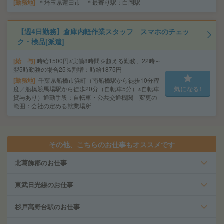
勤務地
＊埼玉県蓮田市 ＊最寄り駅：白岡駅
【週4日勤務】倉庫内軽作業スタッフ スマホのチェッ
ク・検品[派遣]
給 与
時給1500円※実働8時間を超える勤務、22時～
翌5時勤務の場合25％割増：時給1875円
勤務地
千葉県船橋市浜町（南船橋駅から徒歩10分程
度／船橋競馬場駅から徒歩20分（自転車5分）※自転車
気になる!
貸与あり）通勤手段：自転車・公共交通機関 変更の
範囲：会社の定める就業場所
その他、こちらのお仕事もオススメです
北葛飾郡のお仕事
東武日光線のお仕事
杉戸高野台駅のお仕事