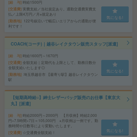
給 与
時給1500円
交通費
実費支給／当社規定あり。通勤交通費実費支
払／上限4万円／月※規定あり
気になる!
勤務地
122号線沿いで幅広いエリアからの通勤が便
利です！
COACH(コーチ)｜越谷レイクタウン販売スタッフ[派遣]
給 与
時給1600円～1670円
交通費
全額支給｜定期代を上限として、勤務日数分
全額支給いたします◎
気になる!
勤務地
埼玉県越谷市 【最寄り駅】越谷レイクタウン
駅
【短期高時給○】紳士レザーバッグ販売のお仕事【東京大
丸】[派遣]
給 与
時給2000円～2000円 【月収例】時給2,000
円×7.5時間×7日＝105,000円 ※月収例は一例です。勤
務時間や日数等により変動いたします。
気になる!
交通費
☆交通費全額支給！