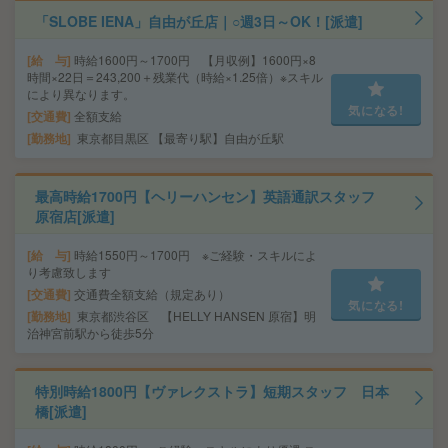
「SLOBE IENA」自由が丘店｜○週3日～OK！[派遣]
給 与
時給1600円～1700円 【月収例】1600円×8
時間×22日＝243,200＋残業代（時給×1.25倍）※スキル
により異なります。
気になる!
交通費
全額支給
勤務地
東京都目黒区 【最寄り駅】自由が丘駅
最高時給1700円【ヘリーハンセン】英語通訳スタッフ
原宿店[派遣]
給 与
時給1550円～1700円 ※ご経験・スキルによ
り考慮致します
交通費
交通費全額支給（規定あり）
気になる!
勤務地
東京都渋谷区 【HELLY HANSEN 原宿】明
治神宮前駅から徒歩5分
特別時給1800円【ヴァレクストラ】短期スタッフ 日本
橋[派遣]