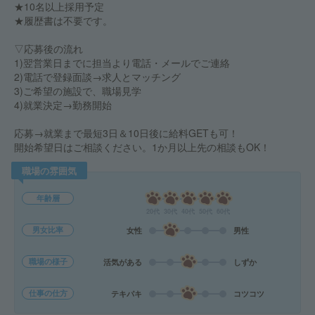
★10名以上採用予定
★履歴書は不要です。
▽応募後の流れ
1)翌営業日までに担当より電話・メールでご連絡
2)電話で登録面談→求人とマッチング
3)ご希望の施設で、職場見学
4)就業決定→勤務開始
応募→就業まで最短3日＆10日後に給料GETも可！
開始希望日はご相談ください。1か月以上先の相談もOK！
職場の雰囲気
年齢層
20代
30代
40代
50代
60代
男女比率
女性
男性
職場の様子
活気がある
しずか
仕事の仕方
テキパキ
コツコツ