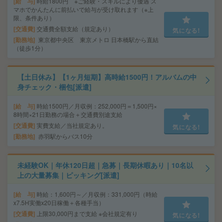
給 与
時給1800円 ※ご経験・スキルにより優遇 ス
マホでかんたんに前払いで給与が受け取れます（※上
限、条件あり）
交通費
交通費全額支給（規定あり）
気になる!
勤務地
東京都中央区 東京メトロ 日本橋駅から直結
（徒歩1分）
【土日休み】【1ヶ月短期】高時給1500円！アルバムの中
身チェック・梱包[派遣]
給 与
時給1500円／月収例：252,000円＝1,500円×
8時間×21日勤務の場合＋交通費別途支給
交通費
実費支給／当社規定あり。
気になる!
勤務地
赤羽駅からバス10分
未経験OK｜年休120日超｜急募｜長期休暇あり｜10名以
上の大量募集｜ピッキング[派遣]
給 与
時給：1,600円～／月収例：331,000円（時給
x7.5H実働x20日稼働＋各種手当）
交通費
上限30,000円まで支給 ※会社規定有り
気になる!