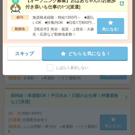
【オープニング募集】おばあちゃんのお散歩
給 与
時給1900円～2100円＋交 ■給与の前払いが
付き添いも仕事の1つ[派遣]
可能な速払いサービスあり
無資格未経験：時給1350円～ ■週払
交通費
給与
交通費支給あり
気になる!
いOK ■扶養内OK ■日収1万800円以
勤務地
東京都千代田区 東京メトロ有楽町線 麹町駅
上
【熊谷市】熊谷・籠原・上熊谷・大麻
気になる!
徒歩1分、東京メトロ半蔵門線 半蔵門駅徒歩5分
勤務地
生・石原など勤務地多数！
給与即払いOK！高時給！土日休み！日勤のお仕事！組立
作業[派遣]
スキップ
どちらも気になる！
給 与
時給2000円
しばらく表示しない
交通費
交通費支給有り
気になる!
勤務地
谷塚駅～ ※車通勤・バイク通勤OK
高時給！車通勤OK！平日休み！日勤のお仕事！秤量業務
など[派遣]
給 与
時給1400円
交通費
交通費支給有り
気になる!
勤務地
ふじみ野駅～車10分 ※車通勤・バイク通勤O
K