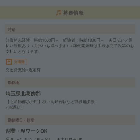
募集情報
時給
無資格未経験：時給1600円～ 経験者：時給1800円～ ★日払い／週
払い制度あり（月払いも選べます）※稼働開始時は手続き完了次第のお
支払いとなります。
交通費
交通費支給※規定有
勤務地
埼玉県北葛飾郡
【北葛飾郡杉戸町】杉戸高野台駅など勤務地多数！
※車通勤可
勤務曜日・頻度
副業・WワークOK
週3日～5日OK（月～金） ★土日休みOK