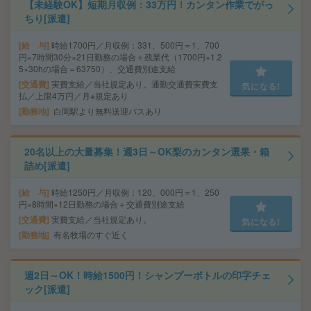
【未経験OK】短期月収例：33万円！カンタン作業でがっ
ちり[派遣]
給 与
時給1700円／月収例：331、500円＝1、700
円×7時間30分×21日勤務の場合＋残業代（1700円×1.2
5×30hの場合＝63750）、交通費別途支給
交通費
実費支給／当社規定あり。通勤交通費実費支
気になる!
払／上限4万円／月※規定あり
勤務地
白岡駅より無料送迎バスあり
20名以上の大量募集！週3日～OK梨のカンタン選果・箱
詰め[派遣]
給 与
時給1250円／月収例：120、000円＝1、250
円×8時間×12日勤務の場合＋交通費別途支給
交通費
実費支給／当社規定あり。
気になる!
勤務地
有名牧場のすぐ近く
週2日～OK！時給1500円！シャンプーボトルの印字チェ
ック[派遣]