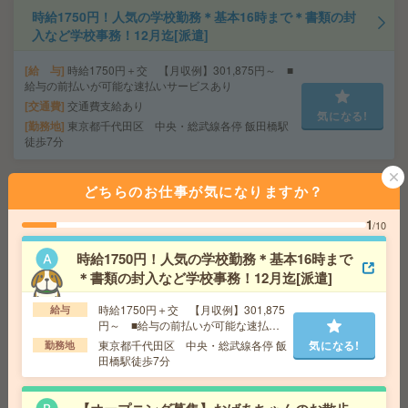
時給1750円！人気の学校勤務＊基本16時まで＊書類の封
入など学校事務！12月迄[派遣]
給 与
時給1750円＋交 【月収例】301,875円～ ■
給与の前払いが可能な速払いサービスあり
交通費
交通費支給あり
気になる!
勤務地
東京都千代田区 中央・総武線各停 飯田橋駅
徒歩7分
どちらのお仕事が気になりますか？
【オープニング募集】おばあちゃんのお散歩付き添いも
仕事の1つ[派遣]
1
/10
給 与
無資格未経験：時給1350円～ ■週払いOK
時給1750円！人気の学校勤務＊基本16時まで
■扶養内OK ■日収1万800円以上
＊書類の封入など学校事務！12月迄[派遣]
交通費
交通費全額支給
気になる!
勤務地
【熊谷市】熊谷・籠原・上熊谷・大麻生・石
時給1750円＋交 【月収例】301,875
給与
原など勤務地多数！
円～ ■給与の前払いが可能な速払い
サービスあり
東京都千代田区 中央・総武線各停 飯
気になる!
勤務地
田橋駅徒歩7分
完全在宅＊時給1900円！週4日＆10-15時半勤務！人材サ
ービス企業で営業事務[派遣]