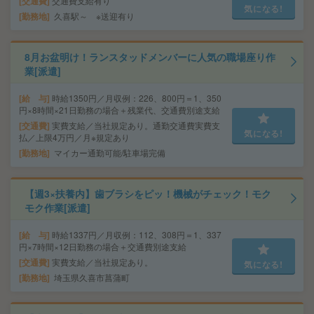
交通費
交通費支給有り
気になる!
勤務地
久喜駅～ ※送迎有り
8月お盆明け！ランスタッドメンバーに人気の職場座り作
業[派遣]
給 与
時給1350円／月収例：226、800円＝1、350
円×8時間×21日勤務の場合＋残業代、交通費別途支給
交通費
実費支給／当社規定あり。通勤交通費実費支
気になる!
払／上限4万円／月※規定あり
勤務地
マイカー通勤可能/駐車場完備
【週3×扶養内】歯ブラシをピッ！機械がチェック！モク
モク作業[派遣]
給 与
時給1337円／月収例：112、308円＝1、337
円×7時間×12日勤務の場合＋交通費別途支給
交通費
実費支給／当社規定あり。
気になる!
勤務地
埼玉県久喜市菖蒲町