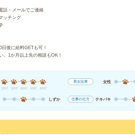
り電話・メールでご連絡
マッチング
学
0日後に給料GETも可！
い。1か月以上先の相談もOK！
女性
男女比率
20代
30代
40代
50代
60代
しずか
テキパキ
仕事の仕方