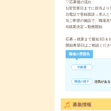
▽応募後の流れ
1)翌営業日までに担当よ
2)電話で登録面談→求人と
3)ご希望の施設で、職場見
4)就業決定→勤務開始
応募→就業まで最短3日＆1
開始希望日はご相談くださ
職場の雰囲気
年齢層
活気がある
職場の様子
募集情報