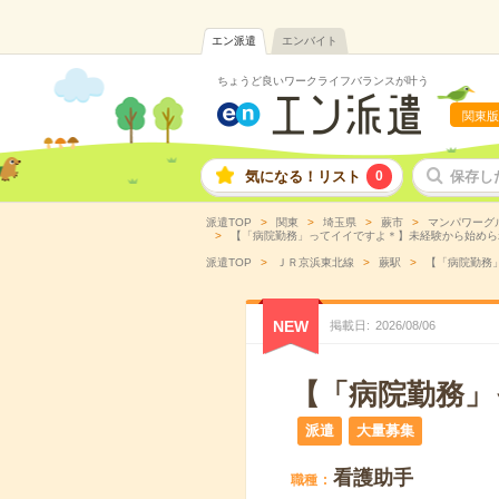
エン派遣
エンバイト
ちょうど良いワークライフバランスが叶う
関東版
気になる！リスト
0
保存し
派遣TOP
関東
埼玉県
蕨市
マンパワーグ
【「病院勤務」ってイイですよ＊】未経験から始められる
派遣TOP
ＪＲ京浜東北線
蕨駅
【「病院勤務」
NEW
掲載日
2026
/
08
/
06
【「病院勤務」
派遣
大量募集
看護助手
職種