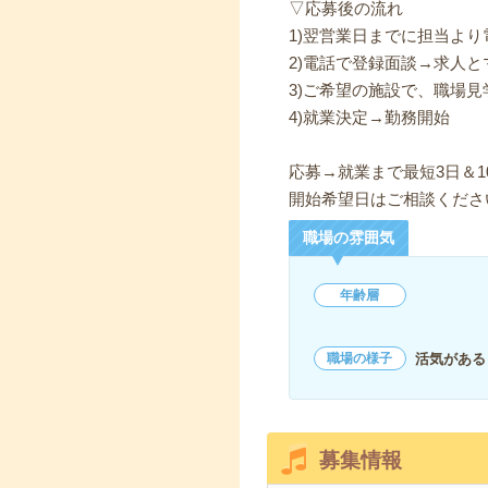
▽応募後の流れ
1)翌営業日までに担当よ
2)電話で登録面談→求人と
3)ご希望の施設で、職場見
4)就業決定→勤務開始
応募→就業まで最短3日＆1
開始希望日はご相談くださ
職場の雰囲気
年齢層
活気がある
職場の様子
募集情報