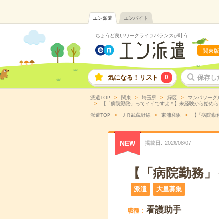
エン派遣
エンバイト
ちょうど良いワークライフバランスが叶う
関東版
気になる！リスト
0
保存し
派遣TOP
関東
埼玉県
緑区
マンパワーグ
【「病院勤務」ってイイですよ＊】未経験から始められる
派遣TOP
ＪＲ武蔵野線
東浦和駅
【「病院勤務
NEW
掲載日
2026
/
08
/
07
【「病院勤務」
派遣
大量募集
看護助手
職種