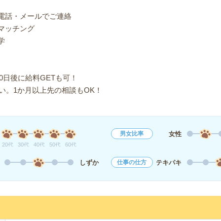
り電話・メールでご連絡
マッチング
学
0日後に給料GETも可！
い。1か月以上先の相談もOK！
女性
男女比率
20代
30代
40代
50代
60代
しずか
テキパキ
仕事の仕方