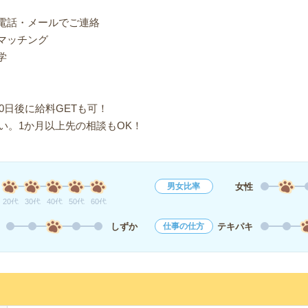
り電話・メールでご連絡
マッチング
学
0日後に給料GETも可！
い。1か月以上先の相談もOK！
女性
男女比率
20代
30代
40代
50代
60代
しずか
テキパキ
仕事の仕方