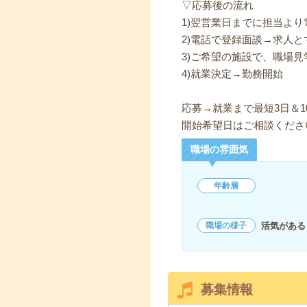
▽応募後の流れ
1)翌営業日までに担当よ
2)電話で登録面談→求人と
3)ご希望の施設で、職場見
4)就業決定→勤務開始
応募→就業まで最短3日＆1
開始希望日はご相談くださ
職場の雰囲気
年齢層
活気がある
職場の様子
募集情報