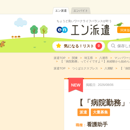
エン派遣
エンバイト
ちょうど良いワークライフバランスが叶う
関東版
気になる！リスト
0
保存し
派遣TOP
関東
埼玉県
八潮市
マンパワー
【「病院勤務」ってイイですよ＊】未経験から始められる
派遣TOP
つくばエクスプレス
八潮駅
【「病
NEW
掲載日
2026
/
08
/
06
【「病院勤務」
派遣
大量募集
看護助手
職種