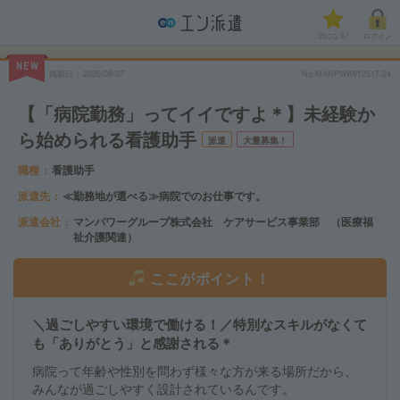
気になる!
ログイン
NEW
掲載日
2026/08/07
No.MANPWK912517-24
【「病院勤務」ってイイですよ＊】未経験か
ら始められる看護助手
派遣
大量募集！
職種
看護助手
派遣先
≪勤務地が選べる≫病院でのお仕事です。
派遣会社
マンパワーグループ株式会社 ケアサービス事業部 （医療福
祉介護関連）
ここがポイント！
＼過ごしやすい環境で働ける！／特別なスキルがなくて
も「ありがとう」と感謝される＊
病院って年齢や性別を問わず様々な方が来る場所だから、
みんなが過ごしやすく設計されているんです。