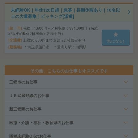
未経験OK｜年休120日超｜急募｜長期休暇あり｜10名以
上の大量募集｜ピッキング[派遣]
給 与
時給：1,600円～／月収例：331,000円（時給
x7.5H実働x20日稼働＋各種手当）
交通費
上限30,000円まで支給 ※会社規定有り
気になる!
勤務地
＊埼玉県蓮田市 ＊最寄り駅：白岡駅
その他、こちらのお仕事もオススメです
三郷市のお仕事
ＪＲ武蔵野線のお仕事
新三郷駅のお仕事
医療・介護・福祉・教育系のお仕事
職種未経験OKのお仕事