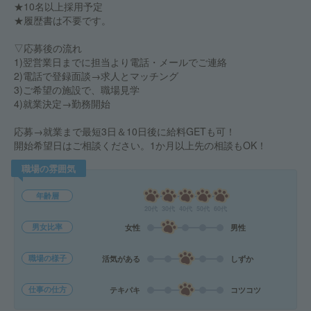
★10名以上採用予定
★履歴書は不要です。
▽応募後の流れ
1)翌営業日までに担当より電話・メールでご連絡
2)電話で登録面談→求人とマッチング
3)ご希望の施設で、職場見学
4)就業決定→勤務開始
応募→就業まで最短3日＆10日後に給料GETも可！
開始希望日はご相談ください。1か月以上先の相談もOK！
職場の雰囲気
年齢層
20代
30代
40代
50代
60代
男女比率
女性
男性
職場の様子
活気がある
しずか
仕事の仕方
テキパキ
コツコツ