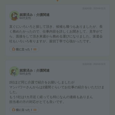
投稿時期
2024年02月
就業済み：介護関連
60代女性
直ぐにいろいろと探して頂き、候補も幾つもありましたが、長
く務めたかったので、仕事内容を詳しくお聞きして、見学がて
ら、面接をして頂き来週から務める運びになりました。派遣会
社もいろいろ有りますが、親切丁寧で心強かったです。
役に立った！
88
投稿時期
2024年02月
就業済み：介護関連
50代女性
2社ほど同じ介護で紹介をお願いしましたが
マンパワーさんからは2週間ぐらいでお仕事の紹介をいただけま
した。
もう1社は1カ月近く経っても特になんの連絡もありまん
担当者の方の対応がとても良いです。
役に立った！
59