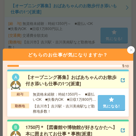
【オープニング募集】おばあちゃんのお散歩付き添いも
仕事の1つ[派遣]
給 与
無資格未経験：時給1350円～ ■週払いOK
■扶養内OK ■日収1万800円以上
交通費
交通費全額支給
気になる!
勤務地
【吉川市】吉川駅・吉川美南駅など勤務地多
数！
どちらのお仕事が気になりますか？
1750円＊【図書館や博物館が好きなかたへ】本に囲まれ
1
/10
てお仕事＊事務[派遣]
【オープニング募集】おばあちゃんのお散歩
給 与
時給1750円 月収例 245,000円
付き添いも仕事の1つ[派遣]
交通費
全額支給
気になる!
無資格未経験：時給1350円～ ■週払
給与
勤務地
東所沢駅徒歩10分、所沢駅民間バス12分
いOK ■扶養内OK ■日収1万800円以
上
【吉川市】吉川駅・吉川美南駅など勤
気になる!
勤務地
務地多数！
時給1750円！人気の学校勤務＊基本16時まで＊書類の封
入など学校事務！12月迄[派遣]
1750円＊【図書館や博物館が好きなかたへ】
給 与
時給1750円＋交 【月収例】301,875円～ ■
本に囲まれてお仕事＊事務[派遣]