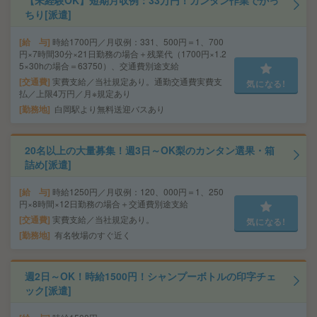
【未経験OK】短期月収例：33万円！カンタン作業でがっ
ちり[派遣]
給 与
時給1700円／月収例：331、500円＝1、700
円×7時間30分×21日勤務の場合＋残業代（1700円×1.2
5×30hの場合＝63750）、交通費別途支給
交通費
実費支給／当社規定あり。通勤交通費実費支
気になる!
払／上限4万円／月※規定あり
勤務地
白岡駅より無料送迎バスあり
20名以上の大量募集！週3日～OK梨のカンタン選果・箱
詰め[派遣]
給 与
時給1250円／月収例：120、000円＝1、250
円×8時間×12日勤務の場合＋交通費別途支給
交通費
実費支給／当社規定あり。
気になる!
勤務地
有名牧場のすぐ近く
週2日～OK！時給1500円！シャンプーボトルの印字チェ
ック[派遣]