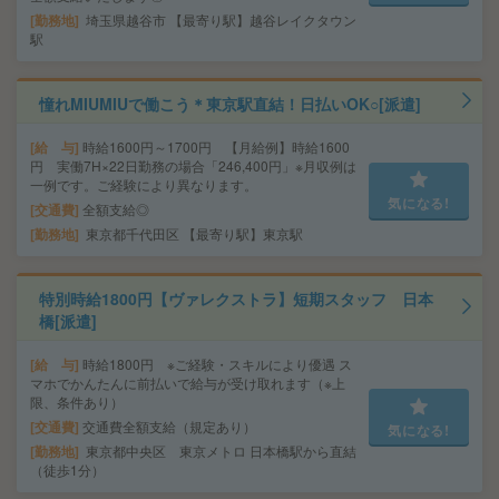
勤務地
埼玉県越谷市 【最寄り駅】越谷レイクタウン
駅
憧れMIUMIUで働こう＊東京駅直結！日払いOK○[派遣]
給 与
時給1600円～1700円 【月給例】時給1600
円 実働7H×22日勤務の場合「246,400円」※月収例は
一例です。ご経験により異なります。
気になる!
交通費
全額支給◎
勤務地
東京都千代田区 【最寄り駅】東京駅
特別時給1800円【ヴァレクストラ】短期スタッフ 日本
橋[派遣]
給 与
時給1800円 ※ご経験・スキルにより優遇 ス
マホでかんたんに前払いで給与が受け取れます（※上
限、条件あり）
交通費
交通費全額支給（規定あり）
気になる!
勤務地
東京都中央区 東京メトロ 日本橋駅から直結
（徒歩1分）