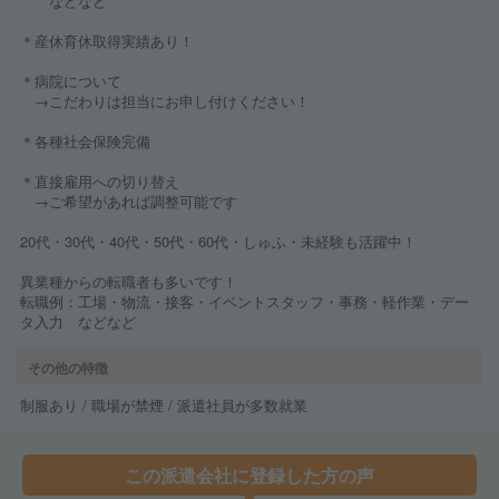
などなど
＊産休育休取得実績あり！
＊病院について
→こだわりは担当にお申し付けください！
＊各種社会保険完備
＊直接雇用への切り替え
→ご希望があれば調整可能です
20代・30代・40代・50代・60代・しゅふ・未経験も活躍中！
異業種からの転職者も多いです！
転職例：工場・物流・接客・イベントスタッフ・事務・軽作業・デー
タ入力 などなど
その他の特徴
制服あり / 職場が禁煙 / 派遣社員が多数就業
この派遣会社に登録した方の声