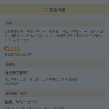
募集情報
時給
無資格未経験：時給1600円～ 経験者：時給1800円～ ★日払い／週
払い制度あり（月払いも選べます）※稼働開始時は手続き完了次第のお
支払いとなります。
交通費
交通費支給※規定有
勤務地
埼玉県三郷市
【三郷市】三郷・新三郷・三郷中央など勤務地多数！
※車通勤可
勤務曜日・頻度
副業・WワークOK
週3日～5日OK（月～金） ★土日休みOK