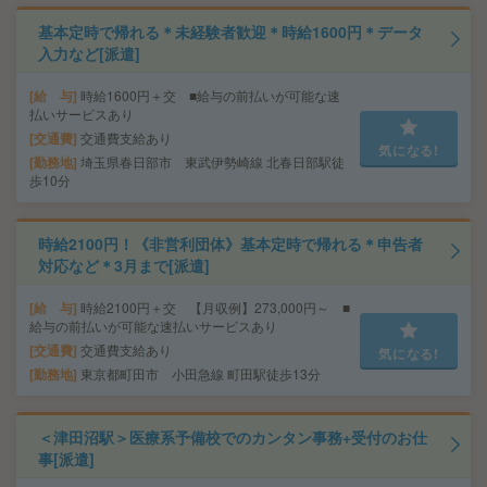
基本定時で帰れる＊未経験者歓迎＊時給1600円＊データ
入力など[派遣]
給 与
時給1600円＋交 ■給与の前払いが可能な速
払いサービスあり
交通費
交通費支給あり
気になる!
勤務地
埼玉県春日部市 東武伊勢崎線 北春日部駅徒
歩10分
時給2100円！《非営利団体》基本定時で帰れる＊申告者
対応など＊3月まで[派遣]
給 与
時給2100円＋交 【月収例】273,000円～ ■
給与の前払いが可能な速払いサービスあり
交通費
交通費支給あり
気になる!
勤務地
東京都町田市 小田急線 町田駅徒歩13分
＜津田沼駅＞医療系予備校でのカンタン事務+受付のお仕
事[派遣]