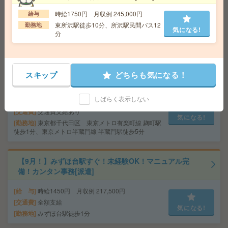
給与の前払いが可能な速払いサービスあり
交通費
交通費支給あり
時給1750円 月収例 245,000円
給与
気になる!
勤務地
東京都千代田区 中央・総武線各停 飯田橋駅
東所沢駅徒歩10分、所沢駅民間バス12
勤務地
気になる!
徒歩7分
分
完全在宅＊時給1900円！週4日＆10-15時半勤務！人材サ
ービス企業で営業事務[派遣]
スキップ
どちらも気になる！
給 与
時給1900円～2100円＋交 ■給与の前払いが
しばらく表示しない
可能な速払いサービスあり
交通費
交通費支給あり
気になる!
勤務地
東京都千代田区 東京メトロ有楽町線 麹町駅
徒歩1分、東京メトロ半蔵門線 半蔵門駅徒歩5分
【9月！】みずほ台駅すぐ！未経験OK！マニュアル完
備！カンタン事務[派遣]
給 与
時給1450円 月収例 217,500円
交通費
全額支給
気になる!
勤務地
みずほ台駅徒歩1分