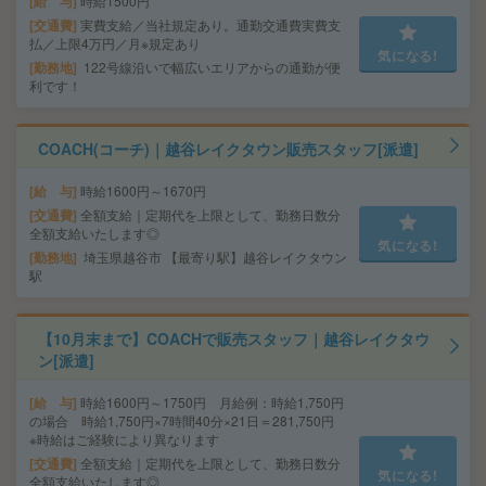
給 与
時給1500円
交通費
実費支給／当社規定あり。通勤交通費実費支
払／上限4万円／月※規定あり
気になる!
勤務地
122号線沿いで幅広いエリアからの通勤が便
利です！
COACH(コーチ)｜越谷レイクタウン販売スタッフ[派遣]
給 与
時給1600円～1670円
交通費
全額支給｜定期代を上限として、勤務日数分
全額支給いたします◎
気になる!
勤務地
埼玉県越谷市 【最寄り駅】越谷レイクタウン
駅
【10月末まで】COACHで販売スタッフ｜越谷レイクタウ
ン[派遣]
給 与
時給1600円～1750円 月給例：時給1,750円
の場合 時給1,750円×7時間40分×21日＝281,750円
※時給はご経験により異なります
交通費
全額支給｜定期代を上限として、勤務日数分
気になる!
全額支給いたします◎