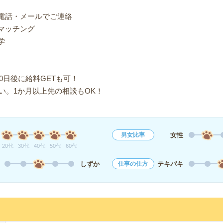
り電話・メールでご連絡
マッチング
学
0日後に給料GETも可！
い。1か月以上先の相談もOK！
女性
男女比率
20代
30代
40代
50代
60代
しずか
テキパキ
仕事の仕方