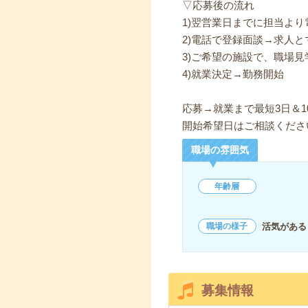
▽応募後の流れ
1)翌営業日までに担当よ
2)電話で登録面談→求人と
3)ご希望の施設で、職場見
4)就業決定→勤務開始
応募→就業まで最短3日＆1
開始希望日はご相談くださ
職場の雰囲気
年齢層
活気がある
職場の様子
募集情報