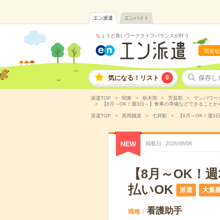
エン派遣
エンバイト
ちょうど良いワークライフバランスが叶う
関東版
気になる！リスト
0
保存し
派遣TOP
関東
栃木県
芳賀郡
マンパワー
【8月～OK！週3日～】食事の準備などできることから
派遣TOP
真岡鐵道
七井駅
【8月～OK！週3
NEW
掲載日
2026
/
08
/
06
【8月～OK！
払いOK
派遣
大量
看護助手
職種