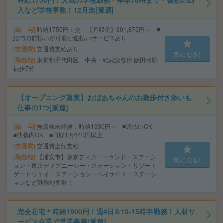
時給1750円！人気の学校勤務＊基本16時まで＊書類の封
入など学校事務！12月迄[派遣]
給 与
時給1750円＋交 【月収例】301,875円～ ■
給与の前払いが可能な速払いサービスあり
交通費
交通費支給あり
気になる!
勤務地
東京都千代田区 中央・総武線各停 飯田橋駅
徒歩7分
【オープニング募集】おばあちゃんのお散歩付き添いも
仕事の1つ[派遣]
給 与
無資格未経験：時給1330円～ ■週払いOK
■扶養内OK ■日収1万640円以上
交通費
交通費全額支給
勤務地
【浦安市】東京ディズニーランド・ステーシ
気になる!
ョン・東京ディズニーシー・ステーション・リゾート
ゲートウェイ・ステーション・ベイサイド・ステーシ
ョンなど勤務地多数！
完全在宅＊時給1900円！週4日＆10-15時半勤務！人材サ
ービス企業で営業事務[派遣]