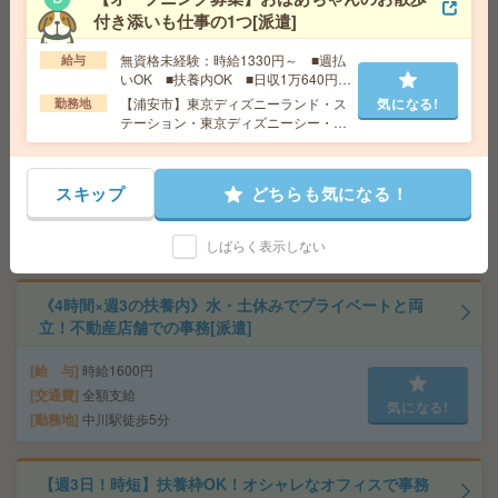
交通費
全額支給
付き添いも仕事の1つ[派遣]
気になる!
勤務地
藤沢駅民間バス10分、辻堂駅民間バス9分 ※
無資格未経験：時給1330円～ ■週払
給与
本鵠沼駅からも徒歩19分程度！ 自転車通勤可能！
いOK ■扶養内OK ■日収1万640円以
上
【浦安市】東京ディズニーランド・ス
気になる!
勤務地
テーション・東京ディズニーシー・ス
【駅近3分】長期！社団法人でアシスタント事務！残業な
テーション・リゾートゲートウェイ・
し[派遣]
ステーション・ベイサイド・ステーシ
ョンなど勤務地多数！
スキップ
どちらも気になる！
給 与
時給1600円 月収例 202,560円
交通費
全額支給
気になる!
勤務地
平塚駅徒歩3分
しばらく表示しない
《4時間×週3の扶養内》水・土休みでプライベートと両
立！不動産店舗での事務[派遣]
給 与
時給1600円
交通費
全額支給
気になる!
勤務地
中川駅徒歩5分
【週3日！時短】扶養枠OK！オシャレなオフィスで事務