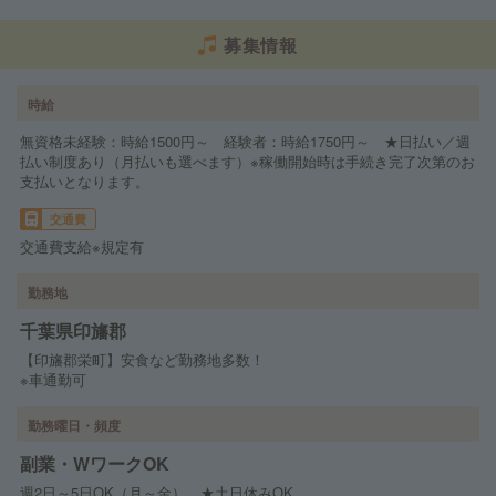
募集情報
時給
無資格未経験：時給1500円～ 経験者：時給1750円～ ★日払い／週
払い制度あり（月払いも選べます）※稼働開始時は手続き完了次第のお
支払いとなります。
交通費
交通費支給※規定有
勤務地
千葉県印旛郡
【印旛郡栄町】安食など勤務地多数！
※車通勤可
勤務曜日・頻度
副業・WワークOK
週2日～5日OK（月～金） ★土日休みOK