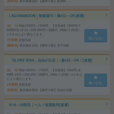
勤務地
東京都新宿区 【最寄り駅】新宿駅
LAGUNAMOON｜制服貸与！週4日～OK[派遣]
給 与
時給1500円～1500円 【月収例】1500円×7
時間30分×21日＝236,250円＋残業代（時給×1.25倍）
※スキルにより異なります。
気になる!
交通費
全額支給
勤務地
東京都足立区 【最寄り駅】北千住駅
「SLOBE IENA」自由が丘店｜○週3日～OK！[派遣]
給 与
時給1600円～1700円 【月収例】1600円×8
時間×22日＝243,200＋残業代（時給×1.25倍）※スキル
により異なります。
気になる!
交通費
全額支給
勤務地
東京都目黒区 【最寄り駅】自由が丘駅
9/16～29限定｜ヘルノ短期販売[派遣]