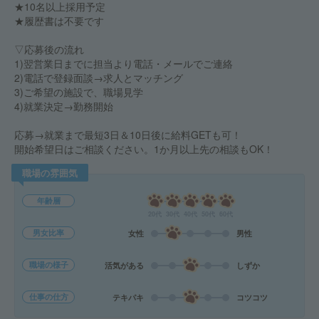
★10名以上採用予定
★履歴書は不要です
▽応募後の流れ
1)翌営業日までに担当より電話・メールでご連絡
2)電話で登録面談→求人とマッチング
3)ご希望の施設で、職場見学
4)就業決定→勤務開始
応募→就業まで最短3日＆10日後に給料GETも可！
開始希望日はご相談ください。1か月以上先の相談もOK！
職場の雰囲気
年齢層
20代
30代
40代
50代
60代
男女比率
女性
男性
職場の様子
活気がある
しずか
仕事の仕方
テキパキ
コツコツ