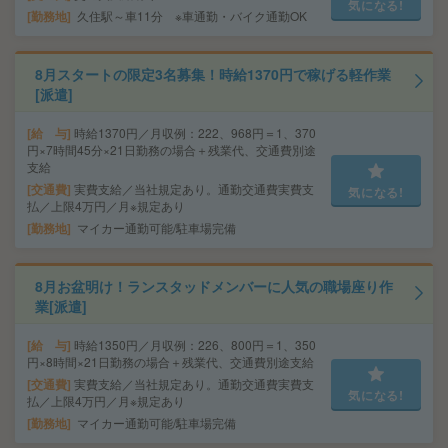
気になる!
勤務地
久住駅～車11分 ※車通勤・バイク通勤OK
8月スタートの限定3名募集！時給1370円で稼げる軽作業
[派遣]
給 与
時給1370円／月収例：222、968円＝1、370
円×7時間45分×21日勤務の場合＋残業代、交通費別途
支給
交通費
実費支給／当社規定あり。通勤交通費実費支
気になる!
払／上限4万円／月※規定あり
勤務地
マイカー通勤可能/駐車場完備
8月お盆明け！ランスタッドメンバーに人気の職場座り作
業[派遣]
給 与
時給1350円／月収例：226、800円＝1、350
円×8時間×21日勤務の場合＋残業代、交通費別途支給
交通費
実費支給／当社規定あり。通勤交通費実費支
気になる!
払／上限4万円／月※規定あり
勤務地
マイカー通勤可能/駐車場完備