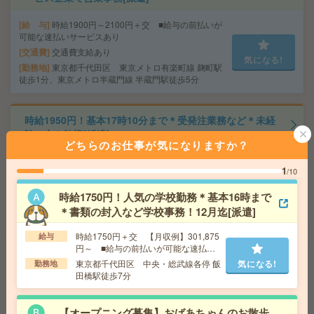
給 与
時給1900円～2100円＋交 ■給与の前払いが
可能な速払いサービスあり
交通費
交通費支給あり
気になる!
勤務地
東京都千代田区 東京メトロ有楽町線 麹町駅
徒歩1分、東京メトロ半蔵門線 半蔵門駅徒歩5分
時給1950円！基本17時10分まで＊受発注業務など＊未経
験の方も歓迎[派遣]
どちらのお仕事が気になりますか？
給 与
時給1950円＋交 【月収例】312,000円～ ■
1
/10
給与の前払いが可能な速払いサービスあり
交通費
交通費支給あり
時給1750円！人気の学校勤務＊基本16時まで
気になる!
勤務地
千葉県千葉市中央区 総武線快速 千葉駅徒歩
＊書類の封入など学校事務！12月迄[派遣]
7分、千葉都市モノレール 栄町（千葉）駅徒歩3分
時給1750円＋交 【月収例】301,875
給与
円～ ■給与の前払いが可能な速払い
1700円＊《時間相談OK！》藤沢駅からバス10分！長期！
サービスあり
東京都千代田区 中央・総武線各停 飯
気になる!
勤務地
見学ツアーアテンド[派遣]
田橋駅徒歩7分
給 与
時給1700円～1750円 月収例 142,800円～1
47,000円
【オープニング募集】おばあちゃんのお散歩