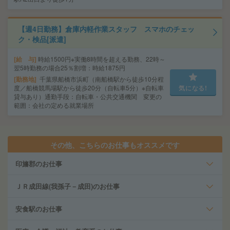
【週4日勤務】倉庫内軽作業スタッフ スマホのチェッ
ク・検品[派遣]
給 与
時給1500円※実働8時間を超える勤務、22時～
翌5時勤務の場合25％割増：時給1875円
勤務地
千葉県船橋市浜町（南船橋駅から徒歩10分程
度／船橋競馬場駅から徒歩20分（自転車5分）※自転車
気になる!
貸与あり）通勤手段：自転車・公共交通機関 変更の
範囲：会社の定める就業場所
その他、こちらのお仕事もオススメです
印旛郡のお仕事
ＪＲ成田線(我孫子－成田)のお仕事
安食駅のお仕事