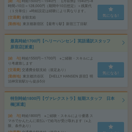
給 与
時給1500円～1540円 【月収例】1540円×8
時間×10日＝128,000円（期間中10日想定）＋残業代
（１分単位）※時給設定は経験により異なります。
気になる!
交通費
全額支給
勤務地
東京都新宿区 【最寄り駅】新宿三丁目駅
最高時給1700円【ヘリーハンセン】英語通訳スタッフ
原宿店[派遣]
給 与
時給1550円～1700円 ※ご経験・スキルによ
り考慮致します
交通費
交通費全額支給（規定あり）
気になる!
勤務地
東京都渋谷区 【HELLY HANSEN 原宿】明
治神宮前駅から徒歩5分
特別時給1800円【ヴァレクストラ】短期スタッフ 日本
橋[派遣]
給 与
時給1800円 ※ご経験・スキルにより優遇 ス
マホでかんたんに前払いで給与が受け取れます（※上
限、条件あり）
交通費全額支給（規定あり）