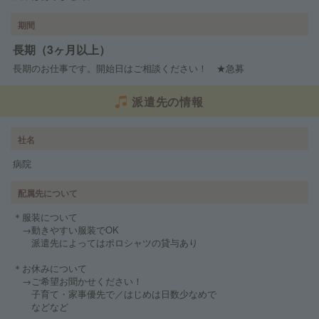
期間
長期（3ヶ月以上）
長期のお仕事です。開始日はご相談ください！ ★急募
派遣先の情報
社名
病院
配属先について
＊服装について
→動きやすい服装でOK
派遣先によってはポロシャツの貸与あり
＊お休みについて
→ご希望お聞かせください！
子育て・家事優先で／はじめは日数少なめで
などなど