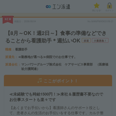
気になる!
ログイン
NEW
掲載日
2026/08/04
No.MANPWK903109-21
【8月～OK！週2日～】食事の準備などでき
ることから看護助手＊週払いOK
派遣
大量募集！
職種
看護助手
派遣先
≪勤務地が選べる≫病院でのお仕事です。
派遣会社
マンパワーグループ株式会社 ケアサービス事業部 （医療福
祉介護関連）
ここがポイント！
≪未経験でも時給1500円！≫来社＆履歴書不要なので
お仕事スタートも楽々です
【あくまでお手伝いから】看護師さんのサポート役とし
て、患者さんの生活のお手伝いをする仕事です。カルテ整