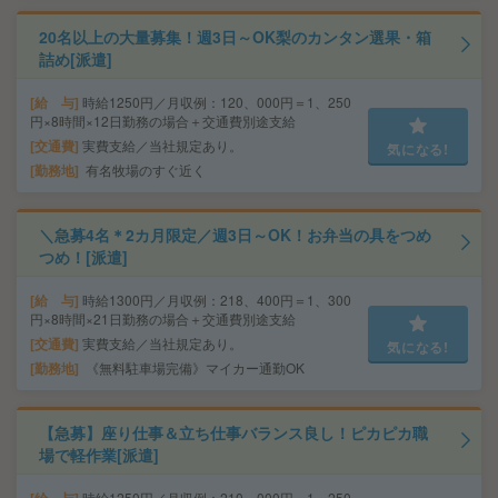
20名以上の大量募集！週3日～OK梨のカンタン選果・箱
詰め[派遣]
給 与
時給1250円／月収例：120、000円＝1、250
円×8時間×12日勤務の場合＋交通費別途支給
交通費
実費支給／当社規定あり。
気になる!
勤務地
有名牧場のすぐ近く
＼急募4名＊2カ月限定／週3日～OK！お弁当の具をつめ
つめ！[派遣]
給 与
時給1300円／月収例：218、400円＝1、300
円×8時間×21日勤務の場合＋交通費別途支給
交通費
実費支給／当社規定あり。
気になる!
勤務地
《無料駐車場完備》マイカー通勤OK
【急募】座り仕事＆立ち仕事バランス良し！ピカピカ職
場で軽作業[派遣]
時給1250円／月収例：210、000円＝1、250