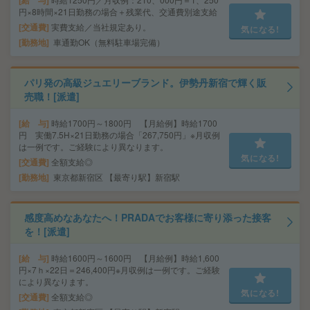
給 与
円×8時間×21日勤務の場合＋残業代、交通費別途支給
交通費
実費支給／当社規定あり。
気になる!
勤務地
車通勤OK（無料駐車場完備）
パリ発の高級ジュエリーブランド。伊勢丹新宿で輝く販
売職！[派遣]
給 与
時給1700円～1800円 【月給例】時給1700
円 実働7.5H×21日勤務の場合「267,750円」※月収例
は一例です。ご経験により異なります。
気になる!
交通費
全額支給◎
勤務地
東京都新宿区 【最寄り駅】新宿駅
感度高めなあなたへ！PRADAでお客様に寄り添った接客
を！[派遣]
給 与
時給1600円～1600円 【月給例】時給1,600
円×7ｈ×22日＝246,400円※月収例は一例です。ご経験
により異なります。
気になる!
交通費
全額支給◎