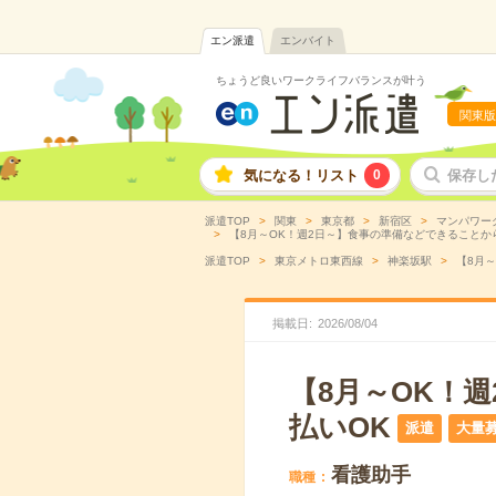
エン派遣
エンバイト
ちょうど良いワークライフバランスが叶う
関東版
気になる！リスト
0
保存し
派遣TOP
関東
東京都
新宿区
マンパワー
【8月～OK！週2日～】食事の準備などできることから
派遣TOP
東京メトロ東西線
神楽坂駅
【8月～
掲載日
2026
/
08
/
04
【8月～OK！
払いOK
派遣
大量
看護助手
職種