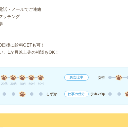
り電話・メールでご連絡
マッチング
学
0日後に給料GETも可！
い。1か月以上先の相談もOK！
女性
男女比率
20代
30代
40代
50代
60代
しずか
テキパキ
仕事の仕方