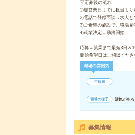
▽応募後の流れ
1)翌営業日までに担当よ
2)電話で登録面談→求人と
3)ご希望の施設で、職場見
4)就業決定→勤務開始
応募→就業まで最短3日＆1
開始希望日はご相談くださ
職場の雰囲気
年齢層
活気がある
職場の様子
募集情報