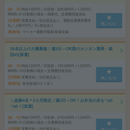
給 与
時給1350円／月収例：226,800円＝1,350円×
8時間×21日勤務の場合＋残業代、交通費別途支給
交通費
実費支給／当社規定あり。通勤交通費実費支
気になる!
払／上限4万円／月※規定あり
勤務地
マイカー通勤可能/駐車場完備
20名以上の大量募集！週3日～OK梨のカンタン選果・箱
詰め[派遣]
給 与
時給1250円／月収例：120,000円＝1,250円×
8時間×12日勤務の場合＋交通費別途支給
交通費
実費支給／当社規定あり。
気になる!
勤務地
有名牧場のすぐ近く
＼急募4名＊2カ月限定／週3日～OK！お弁当の具をつめ
つめ！[派遣]
給 与
時給1300円／月収例：218,400円＝1,300円×
8時間×21日勤務の場合＋交通費別途支給
交通費
実費支給／当社規定あり。
気になる!