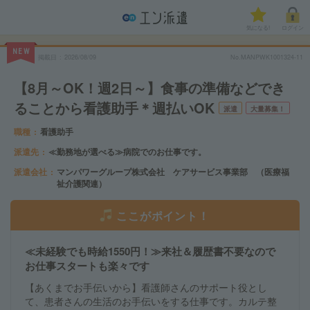
気になる!
ログイン
NEW
掲載日
2026/08/09
No.MANPWK1001324-11
【8月～OK！週2日～】食事の準備などでき
ることから看護助手＊週払いOK
派遣
大量募集！
職種
看護助手
派遣先
≪勤務地が選べる≫病院でのお仕事です。
派遣会社
マンパワーグループ株式会社 ケアサービス事業部 （医療福
祉介護関連）
ここがポイント！
≪未経験でも時給1550円！≫来社＆履歴書不要なので
お仕事スタートも楽々です
【あくまでお手伝いから】看護師さんのサポート役とし
て、患者さんの生活のお手伝いをする仕事です。カルテ整