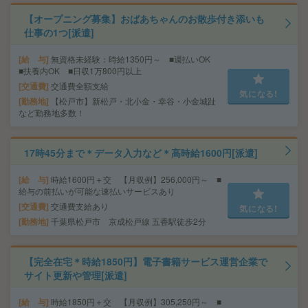
【オープニング募集】おばあちゃんのお散歩付き添いも
仕事の1つ[派遣]
給 与
無資格未経験：時給1350円～ ■週払いOK
■扶養内OK ■日収1万800円以上
交通費
交通費全額支給
気になる!
勤務地
【松戸市】新松戸・北小金・幸谷・小金城趾
など勤務地多数！
17時45分まで＊データ入力など＊高時給1600円[派遣]
給 与
時給1600円＋交 【月収例】256,000円～ ■
給与の前払いが可能な速払いサービスあり
交通費
交通費支給あり
気になる!
勤務地
千葉県松戸市 京成松戸線 五香駅徒歩2分
【完全在宅＊時給1850円】電子書籍サービス運営企業で
サイト更新や管理[派遣]
給 与
時給1850円＋交 【月収例】305,250円～ ■