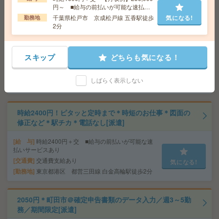
徒歩1分、東京メトロ半蔵門線 半蔵門駅徒歩5分
円～ ■給与の前払いが可能な速払い
サービスあり
千葉県松戸市 京成松戸線 五香駅徒歩
気になる!
勤務地
2分
三郷市/幸房！協同組合で社員サポートのお仕事です！[派
遣]
スキップ
どちらも気になる！
給 与
時給1550円
交通費
全額支給
気になる!
しばらく表示しない
勤務地
三郷駅徒歩10分
時給2400円！ピタッと定時まで＊時短のお仕事＊図面の
修正など＊駅チカ＊電話なし[派遣]
給 与
時給2400円＋交 ■給与の前払いが可能な速
払いサービスあり
交通費
交通費支給あり
気になる!
勤務地
東京都港区 都営三田線 白金高輪駅徒歩2分
2050円＊町田市＠確定申告書類のデータ入力／週3～5勤
務／期間限定[派遣]