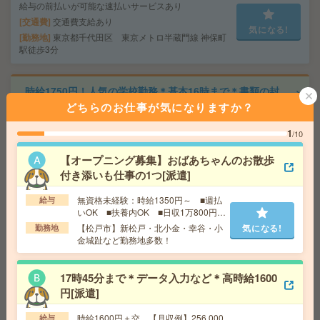
給与の前払いが可能な速払いサービスあり
交通費
交通費支給あり
気になる!
勤務地
東京都千代田区 東京メトロ半蔵門線 神保町
駅徒歩3分
時給1750円！人気の学校勤務＊基本16時まで＊書類の封
入など学校事務！12月迄[派遣]
どちらのお仕事が気になりますか？
給 与
時給1750円＋交 【月収例】301,875円～ ■
1
/10
給与の前払いが可能な速払いサービスあり
【オープニング募集】おばあちゃんのお散歩
交通費
交通費支給あり
気になる!
付き添いも仕事の1つ[派遣]
勤務地
東京都千代田区 中央・総武線各停 飯田橋駅
徒歩7分
無資格未経験：時給1350円～ ■週払
給与
いOK ■扶養内OK ■日収1万800円以
上
【松戸市】新松戸・北小金・幸谷・小
気になる!
勤務地
完全在宅＊時給1900円！週4日＆10-15時半勤務！人材サ
金城趾など勤務地多数！
ービス企業で営業事務[派遣]
給 与
時給1900円～2100円＋交 ■給与の前払いが
17時45分まで＊データ入力など＊高時給1600
可能な速払いサービスあり
円[派遣]
交通費
交通費支給あり
気になる!
勤務地
東京都千代田区 東京メトロ有楽町線 麹町駅
時給1600円＋交 【月収例】256,000
給与