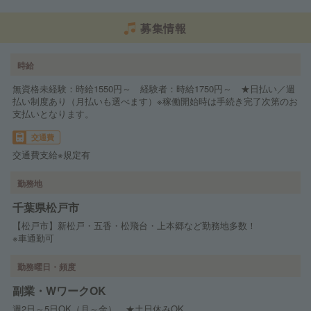
募集情報
時給
無資格未経験：時給1550円～ 経験者：時給1750円～ ★日払い／週
払い制度あり（月払いも選べます）※稼働開始時は手続き完了次第のお
支払いとなります。
交通費
交通費支給※規定有
勤務地
千葉県松戸市
【松戸市】新松戸・五香・松飛台・上本郷など勤務地多数！
※車通勤可
勤務曜日・頻度
副業・WワークOK
週2日～5日OK（月～金） ★土日休みOK