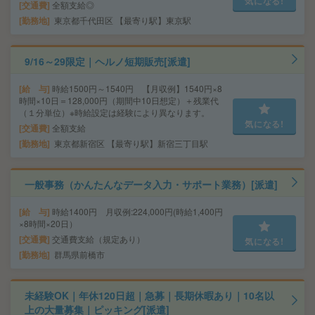
気になる!
交通費
全額支給◎
勤務地
東京都千代田区 【最寄り駅】東京駅
9/16～29限定｜ヘルノ短期販売[派遣]
給 与
時給1500円～1540円 【月収例】1540円×8
時間×10日＝128,000円（期間中10日想定）＋残業代
（１分単位）※時給設定は経験により異なります。
気になる!
交通費
全額支給
勤務地
東京都新宿区 【最寄り駅】新宿三丁目駅
一般事務（かんたんなデータ入力・サポート業務）[派遣]
給 与
時給1400円 月収例:224,000円(時給1,400円
×8時間×20日）
交通費
交通費支給（規定あり）
気になる!
勤務地
群馬県前橋市
未経験OK｜年休120日超｜急募｜長期休暇あり｜10名以
上の大量募集｜ピッキング[派遣]