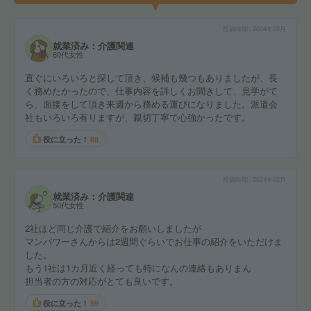
投稿時期
2024年02月
就業済み：介護関連
60代女性
直ぐにいろいろと探して頂き、候補も幾つもありましたが、長
く務めたかったので、仕事内容を詳しくお聞きして、見学がて
ら、面接をして頂き来週から務める運びになりました。派遣会
社もいろいろ有りますが、親切丁寧で心強かったです。
役に立った！
88
投稿時期
2024年02月
就業済み：介護関連
50代女性
2社ほど同じ介護で紹介をお願いしましたが
マンパワーさんからは2週間ぐらいでお仕事の紹介をいただけま
した。
もう1社は1カ月近く経っても特になんの連絡もありまん
担当者の方の対応がとても良いです。
役に立った！
59