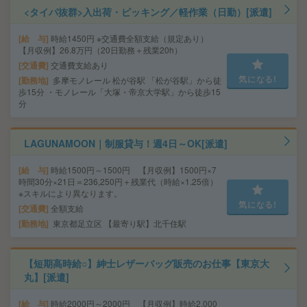
<タイパ抜群>入出荷・ピッキング／軽作業（日勤）[派遣]
給 与
時給1450円 ※交通費全額支給（規定あり）
【月収例】26.8万円（20日勤務＋残業20h）
交通費
交通費支給あり
気になる!
勤務地
多摩モノレール 松が谷駅 「松が谷駅」から徒
歩15分 ・モノレール「大塚・帝京大学駅」から徒歩15
分
LAGUNAMOON｜制服貸与！週4日～OK[派遣]
給 与
時給1500円～1500円 【月収例】1500円×7
時間30分×21日＝236,250円＋残業代（時給×1.25倍）
※スキルにより異なります。
気になる!
交通費
全額支給
勤務地
東京都足立区 【最寄り駅】北千住駅
【短期高時給○】紳士レザーバッグ販売のお仕事【東京大
丸】[派遣]
給 与
時給2000円～2000円 【月収例】時給2,000