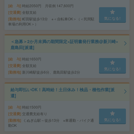
給 与
時給2050円 月収例 147,600円
交通費
全額支給
気になる!
勤務地
町田駅徒歩13分 ※＜自転車OK＞（＜民間駐
車場の利用OK＞）
＜急募＞2か月未満の期間限定×証明書発行業務@新川崎×
鹿島田[派遣]
給 与
時給1650円
交通費
全額支給
気になる!
勤務地
新川崎駅徒歩6分、鹿島田駅徒歩2分
給与即払いOK！高時給！土日休み！検品・梱包作業[派
遣]
給 与
時給1500円
交通費
交通費支給有り
気になる!
勤務地
くぬぎ山駅～徒歩13分 ※車通勤・バイク通
勤OK