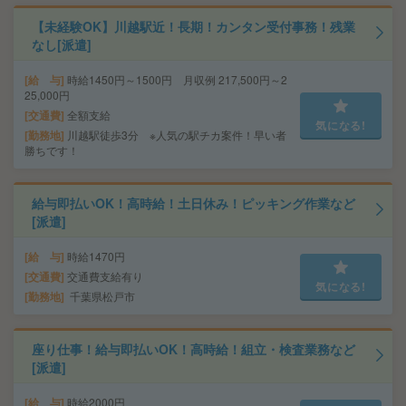
【未経験OK】川越駅近！長期！カンタン受付事務！残業
なし[派遣]
給 与
時給1450円～1500円 月収例 217,500円～2
25,000円
交通費
全額支給
気になる!
勤務地
川越駅徒歩3分 ※人気の駅チカ案件！早い者
勝ちです！
給与即払いOK！高時給！土日休み！ピッキング作業など
[派遣]
給 与
時給1470円
交通費
交通費支給有り
気になる!
勤務地
千葉県松戸市
座り仕事！給与即払いOK！高時給！組立・検査業務など
[派遣]
給 与
時給2000円