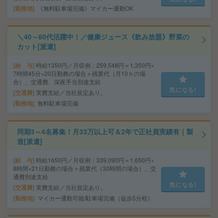
勤務地
《無料駐車場完備》マイカー通勤OK
＼40～60代活躍中！／健康ジュース《飲み放題》野菜の
カット[派遣]
給 与
時給1350円／月収例：259,548円＝1,350円×
7時間45分×20日勤務の場合＋残業代（月10ｈの場
合）、交通費、深夜手当別途支給
気になる!
交通費
実費支給／当社規定あり。
勤務地
無料駐車場完備
同期3～4名募集！月33万以上可＆2年で正社員実績有｜製
造[派遣]
給 与
時給1650円／月収例：339,090円＝1,650円×
8時間×21日勤務の場合＋残業代（30時間の場合）、交
通費別途支給
気になる!
交通費
実費支給／当社規定あり。
勤務地
マイカー通勤可能/駐車場完備（徒歩5分程）