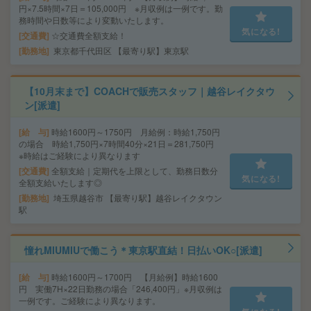
円×7.5時間×7日＝105,000円 ※月収例は一例です。勤
務時間や日数等により変動いたします。
気になる!
交通費
☆交通費全額支給！
勤務地
東京都千代田区 【最寄り駅】東京駅
【10月末まで】COACHで販売スタッフ｜越谷レイクタウ
ン[派遣]
給 与
時給1600円～1750円 月給例：時給1,750円
の場合 時給1,750円×7時間40分×21日＝281,750円
※時給はご経験により異なります
交通費
全額支給｜定期代を上限として、勤務日数分
気になる!
全額支給いたします◎
勤務地
埼玉県越谷市 【最寄り駅】越谷レイクタウン
駅
憧れMIUMIUで働こう＊東京駅直結！日払いOK○[派遣]
給 与
時給1600円～1700円 【月給例】時給1600
円 実働7H×22日勤務の場合「246,400円」※月収例は
一例です。ご経験により異なります。