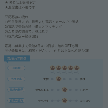
★10名以上採用予定
★履歴書は不要です
▽応募後の流れ
1)翌営業日までに担当より電話・メールでご連絡
2)電話で登録面談→求人とマッチング
3)ご希望の施設で、職場見学
4)就業決定→勤務開始
応募→就業まで最短3日＆10日後に給料GETも可！
開始希望日はご相談ください。1か月以上先の相談もOK！
職場の雰囲気
年齢層
20代
30代
40代
50代
60代
男女比率
女性
男性
職場の様子
活気がある
しずか
仕事の仕方
テキパキ
コツコツ