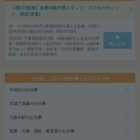
【週4日勤務】倉庫内軽作業スタッフ スマホのチェッ
ク・検品[派遣]
給 与
時給1500円※実働8時間を超える勤務、22時～
翌5時勤務の場合25％割増：時給1875円
勤務地
千葉県船橋市浜町（南船橋駅から徒歩10分程
度／船橋競馬場駅から徒歩20分（自転車5分）※自転車
気になる!
貸与あり）通勤手段：自転車・公共交通機関 変更の
範囲：会社の定める就業場所
その他、こちらのお仕事もオススメです
中央区のお仕事
京成千原線のお仕事
大森台駅のお仕事
医療・介護・福祉・教育系のお仕事