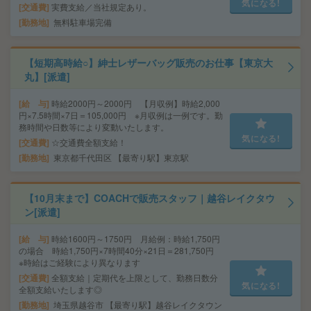
気になる!
交通費
実費支給／当社規定あり。
勤務地
無料駐車場完備
【短期高時給○】紳士レザーバッグ販売のお仕事【東京大
丸】[派遣]
給 与
時給2000円～2000円 【月収例】時給2,000
円×7.5時間×7日＝105,000円 ※月収例は一例です。勤
務時間や日数等により変動いたします。
気になる!
交通費
☆交通費全額支給！
勤務地
東京都千代田区 【最寄り駅】東京駅
【10月末まで】COACHで販売スタッフ｜越谷レイクタウ
ン[派遣]
給 与
時給1600円～1750円 月給例：時給1,750円
の場合 時給1,750円×7時間40分×21日＝281,750円
※時給はご経験により異なります
交通費
全額支給｜定期代を上限として、勤務日数分
気になる!
全額支給いたします◎
勤務地
埼玉県越谷市 【最寄り駅】越谷レイクタウン