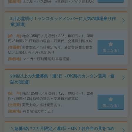
勤務地
土気駅～バス20分 ※車通勤・バイク通勤OK
8月お盆明け！ランスタッドメンバーに人気の職場座り作
業[派遣]
給 与
時給1350円／月収例：226、800円＝1、350
円×8時間×21日勤務の場合＋残業代、交通費別途支給
交通費
実費支給／当社規定あり。通勤交通費実費支
気になる!
払／上限4万円／月※規定あり
勤務地
マイカー通勤可能/駐車場完備
20名以上の大量募集！週3日～OK梨のカンタン選果・箱
詰め[派遣]
給 与
時給1250円／月収例：120、000円＝1、250
円×8時間×12日勤務の場合＋交通費別途支給
交通費
実費支給／当社規定あり。
気になる!
勤務地
有名牧場のすぐ近く
＼急募4名＊2カ月限定／週3日～OK！お弁当の具をつめ