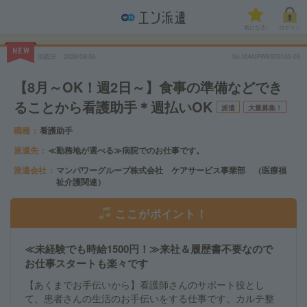
気になる!
ログイン
NEW
掲載日
2026/08/06
No.MANPWK903109-03
【8月～OK！週2日～】食事の準備などでき
ることから看護助手＊週払いOK
派遣
大量募集！
職種
看護助手
派遣先
≪勤務地が選べる≫病院でのお仕事です。
派遣会社
マンパワーグループ株式会社 ケアサービス事業部 （医療福
祉介護関連）
ここがポイント！
≪未経験でも時給1500円！≫来社＆履歴書不要なので
お仕事スタートも楽々です
【あくまでお手伝いから】看護師さんのサポート役とし
て、患者さんの生活のお手伝いをする仕事です。カルテ整