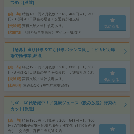
つめ！[派遣]
給 与
時給1300円／月収例：218、400円＝1、300
円×8時間×21日勤務の場合＋交通費別途支給
交通費
実費支給／当社規定あり。
気になる!
勤務地
《無料駐車場完備》マイカー通勤OK
【急募】座り仕事＆立ち仕事バランス良し！ピカピカ職
場で軽作業[派遣]
給 与
時給1250円／月収例：210、000円＝1、250
円×8時間×21日勤務の場合＋残業代、交通費別途支給
交通費
実費支給／当社規定あり。
気になる!
勤務地
車通勤OK（無料駐車場完備）
＼40～60代活躍中！／健康ジュース《飲み放題》野菜の
カット[派遣]
給 与
時給1350円／月収例：259、548円＝1、350
円×7時間45分×20日勤務の場合＋残業代（月10ｈの場
合）、交通費、深夜手当別途支給