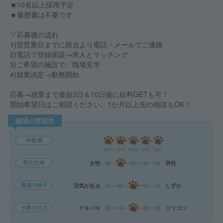
★10名以上採用予定
★履歴書は不要です
▽応募後の流れ
1)翌営業日までに担当より電話・メールでご連絡
2)電話で登録面談→求人とマッチング
3)ご希望の施設で、職場見学
4)就業決定→勤務開始
応募→就業まで最短3日＆10日後に給料GETも可！
開始希望日はご相談ください。1か月以上先の相談もOK！
職場の雰囲気
年齢層
20代
30代
40代
50代
60代
男女比率
女性
男性
職場の様子
活気がある
しずか
仕事の仕方
テキパキ
コツコツ