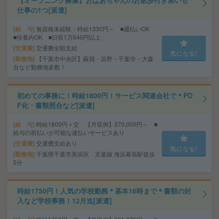
【オープニング募集】おばあちゃんのお散歩付き添いも
仕事の1つ[派遣]
給 与
無資格未経験：時給1330円～ ■週払いOK
■扶養内OK ■日収1万640円以上
交通費
交通費全額支給
気になる!
勤務地
【千葉市中央区】蘇我・浜野・千葉寺・大森
台など勤務地多数！
初めての事務に！時給1800円！サービス関連会社で＊PD
F化・書類照合など[派遣]
給 与
時給1800円＋交 【月収例】270,000円～ ■
給与の前払いが可能な速払いサービスあり
交通費
交通費支給あり
気になる!
勤務地
千葉県千葉市美浜区 京葉線 海浜幕張駅徒歩
5分
時給1750円！人気の学校勤務＊基本16時まで＊書類の封
入など学校事務！12月迄[派遣]