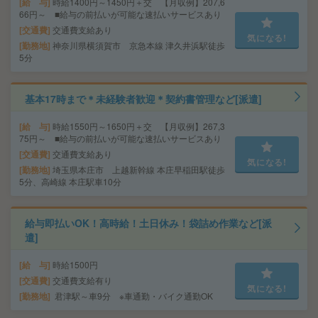
給 与
時給1400円～1450円＋交 【月収例】207,6
66円～ ■給与の前払いが可能な速払いサービスあり
交通費
交通費支給あり
気になる!
勤務地
神奈川県横須賀市 京急本線 津久井浜駅徒歩
5分
基本17時まで＊未経験者歓迎＊契約書管理など[派遣]
給 与
時給1550円～1650円＋交 【月収例】267,3
75円～ ■給与の前払いが可能な速払いサービスあり
交通費
交通費支給あり
気になる!
勤務地
埼玉県本庄市 上越新幹線 本庄早稲田駅徒歩
5分、高崎線 本庄駅車10分
給与即払いOK！高時給！土日休み！袋詰め作業など[派
遣]
給 与
時給1500円
交通費
交通費支給有り
気になる!
勤務地
君津駅～車9分 ※車通勤・バイク通勤OK