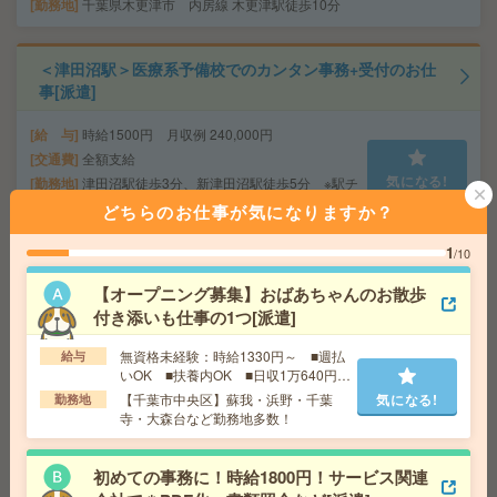
勤務地
千葉県木更津市 内房線 木更津駅徒歩10分
＜津田沼駅＞医療系予備校でのカンタン事務+受付のお仕
事[派遣]
給 与
時給1500円 月収例 240,000円
交通費
全額支給
気になる!
勤務地
津田沼駅徒歩3分、新津田沼駅徒歩5分 ※駅チ
カ！通勤ラクラク！
どちらのお仕事が気になりますか？
1
/10
完全在宅＊時給1900円！週4日＆10-15時半勤務！人材サ
ービス企業で営業事務[派遣]
【オープニング募集】おばあちゃんのお散歩
付き添いも仕事の1つ[派遣]
給 与
時給1900円～2100円＋交 ■給与の前払いが
可能な速払いサービスあり
無資格未経験：時給1330円～ ■週払
給与
いOK ■扶養内OK ■日収1万640円以
交通費
交通費支給あり
気になる!
上
【千葉市中央区】蘇我・浜野・千葉
気になる!
勤務地
東京都千代田区 東京メトロ有楽町線 麹町駅
勤務地
寺・大森台など勤務地多数！
徒歩1分、東京メトロ半蔵門線 半蔵門駅徒歩5分
初めての事務に！時給1800円！サービス関連
【週3＆6時間勤務】反町駅にある学校法人＊試験に関す