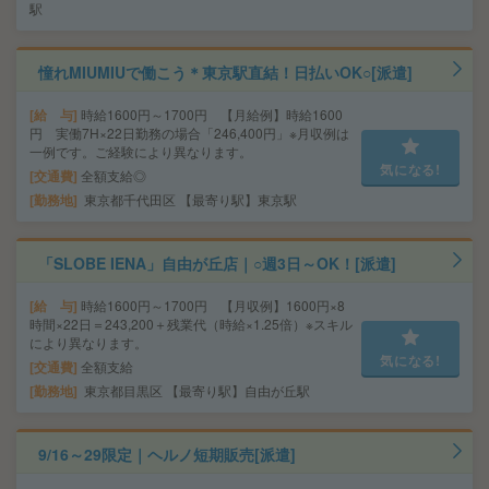
駅
憧れMIUMIUで働こう＊東京駅直結！日払いOK○[派遣]
給 与
時給1600円～1700円 【月給例】時給1600
円 実働7H×22日勤務の場合「246,400円」※月収例は
一例です。ご経験により異なります。
気になる!
交通費
全額支給◎
勤務地
東京都千代田区 【最寄り駅】東京駅
「SLOBE IENA」自由が丘店｜○週3日～OK！[派遣]
給 与
時給1600円～1700円 【月収例】1600円×8
時間×22日＝243,200＋残業代（時給×1.25倍）※スキル
により異なります。
気になる!
交通費
全額支給
勤務地
東京都目黒区 【最寄り駅】自由が丘駅
9/16～29限定｜ヘルノ短期販売[派遣]