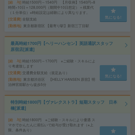
給 与
時給1500円～1540円 【月収例】1540円×8
時間×10日＝128,000円（期間中10日想定）＋残業代
（１分単位）※時給設定は経験により異なります。
気になる!
交通費
全額支給
勤務地
東京都新宿区 【最寄り駅】新宿三丁目駅
最高時給1700円【ヘリーハンセン】英語通訳スタッフ
原宿店[派遣]
給 与
時給1550円～1700円 ※ご経験・スキルによ
り考慮致します
交通費
交通費全額支給（規定あり）
気になる!
勤務地
東京都渋谷区 【HELLY HANSEN 原宿】明
治神宮前駅から徒歩5分
特別時給1800円【ヴァレクストラ】短期スタッフ 日本
橋[派遣]
給 与
時給1800円 ※ご経験・スキルにより優遇 ス
マホでかんたんに前払いで給与が受け取れます（※上
限、条件あり）