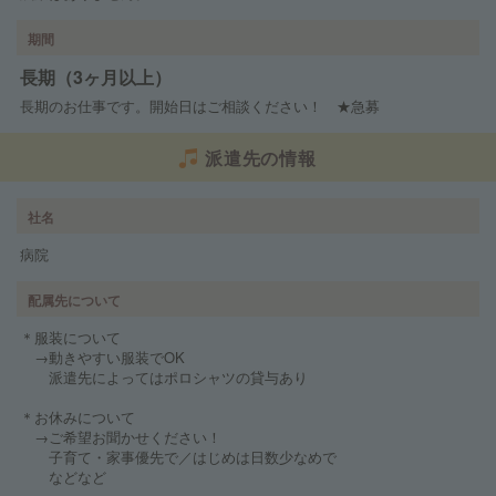
期間
長期（3ヶ月以上）
長期のお仕事です。開始日はご相談ください！ ★急募
派遣先の情報
社名
病院
配属先について
＊服装について
→動きやすい服装でOK
派遣先によってはポロシャツの貸与あり
＊お休みについて
→ご希望お聞かせください！
子育て・家事優先で／はじめは日数少なめで
などなど