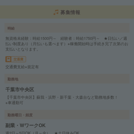
募集情報
時給
無資格未経験：時給1500円～ 経験者：時給1750円～ ★日払い／週
払い制度あり（月払いも選べます）※稼働開始時は手続き完了次第のお
支払いとなります。
交通費
交通費支給※規定有
勤務地
千葉市中央区
【千葉市中央区】蘇我・浜野・新千葉・大森台など勤務地多数！
※車通勤可
勤務曜日・頻度
副業・WワークOK
週2日～5日OK（月～金） ★土日休みOK