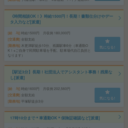
《時間相談OK！》時給1500円！長期！書類仕分けやデー
タ入力など[派遣]
給 与
時給1500円 月収例 180,000円
交通費
全額支給
勤務地
木更津駅徒歩10分、祇園駅車6分（車通勤O
気になる!
K！※ご自身で民間駐車場を手配、駐車場代自己負担と
なります）
【駅近3分】長期！社団法人でアシスタント事務！残業な
し[派遣]
給 与
時給1600円 月収例 202,560円
交通費
全額支給
気になる!
勤務地
平塚駅徒歩3分
17時10分まで＊車通勤OK＊保険証確認など[派遣]