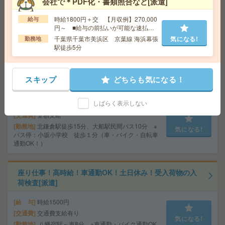
会社で＊PDF化・書類照合など[派遣]
る書類チェックなど事務[派遣]
時給1800円＋交 【月収例】270,000
給与
給 与
時給1500円 月収例 108,000円
円～ ■給与の前払いが可能な速払い
交通費
全額支給
サービスあり
千葉県千葉市美浜区 京葉線 海浜幕張
気になる!
勤務地
気になる!
勤務地
反町駅徒歩6分、東神奈川駅徒歩7分
駅徒歩5分
1750円＊《時間相談OK！》北鎌倉駅から徒歩圏内！長
スキップ
どちらも気になる！
期！窓口業務[派遣]
しばらく表示しない
給 与
時給1750円 月収例 227,500円
交通費
全額支給
勤務地
北鎌倉駅徒歩15分、大船駅民間バス10分 ※
気になる!
バス停：小坂小学校 徒歩１分（車・バイク・自転車
通勤OK！）
座り仕事！高時給！車通勤OK！土日休み！受入荷物の入
荷検査[派遣]
給 与
時給1500円
交通費
交通費支給有り
気になる!
勤務地
八幡宿駅～車8分 ※車通勤・バイク通勤OK