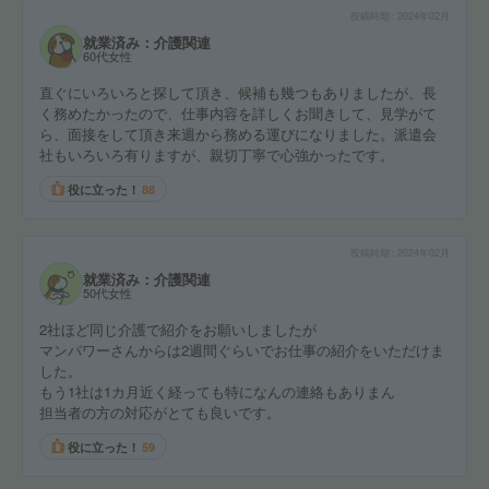
投稿時期
2024年02月
就業済み：介護関連
60代女性
直ぐにいろいろと探して頂き、候補も幾つもありましたが、長
く務めたかったので、仕事内容を詳しくお聞きして、見学がて
ら、面接をして頂き来週から務める運びになりました。派遣会
社もいろいろ有りますが、親切丁寧で心強かったです。
役に立った！
88
投稿時期
2024年02月
就業済み：介護関連
50代女性
2社ほど同じ介護で紹介をお願いしましたが
マンパワーさんからは2週間ぐらいでお仕事の紹介をいただけま
した。
もう1社は1カ月近く経っても特になんの連絡もありまん
担当者の方の対応がとても良いです。
役に立った！
59