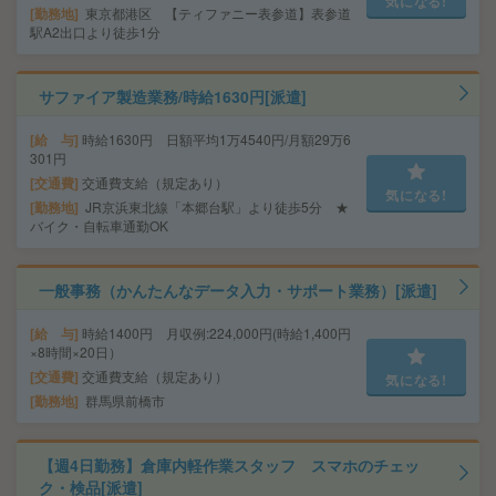
気になる!
勤務地
東京都港区 【ティファニー表参道】表参道
駅A2出口より徒歩1分
サファイア製造業務/時給1630円[派遣]
給 与
時給1630円 日額平均1万4540円/月額29万6
301円
交通費
交通費支給（規定あり）
気になる!
勤務地
JR京浜東北線「本郷台駅」より徒歩5分 ★
バイク・自転車通勤OK
一般事務（かんたんなデータ入力・サポート業務）[派遣]
給 与
時給1400円 月収例:224,000円(時給1,400円
×8時間×20日）
交通費
交通費支給（規定あり）
気になる!
勤務地
群馬県前橋市
【週4日勤務】倉庫内軽作業スタッフ スマホのチェッ
ク・検品[派遣]