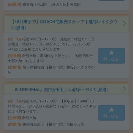
勤務地
東京都千代田区 【最寄り駅】東京駅
【10月末まで】COACHで販売スタッフ｜越谷レイクタウ
ン[派遣]
給 与
時給1600円～1750円 月給例：時給1,750円
の場合 時給1,750円×7時間40分×21日＝281,750円
※時給はご経験により異なります
交通費
全額支給｜定期代を上限として、勤務日数分
気になる!
全額支給いたします◎
勤務地
埼玉県越谷市 【最寄り駅】越谷レイクタウン
駅
「SLOBE IENA」自由が丘店｜○週3日～OK！[派遣]
給 与
時給1600円～1700円 【月収例】1600円×8
時間×22日＝243,200＋残業代（時給×1.25倍）※スキル
により異なります。
気になる!
交通費
全額支給
勤務地
東京都目黒区 【最寄り駅】自由が丘駅