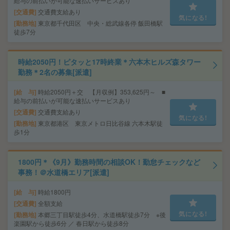
給与の前払いが可能な速払いサービスあり
交通費
交通費支給あり
気になる!
勤務地
東京都千代田区 中央・総武線各停 飯田橋駅
徒歩7分
時給2050円！ピタッと17時終業＊六本木ヒルズ森タワー
勤務＊2名の募集[派遣]
給 与
時給2050円＋交 【月収例】353,625円～ ■
給与の前払いが可能な速払いサービスあり
交通費
交通費支給あり
気になる!
勤務地
東京都港区 東京メトロ日比谷線 六本木駅徒
歩1分
1800円＊《9月》勤務時間の相談OK！勤怠チェックなど
事務！＠水道橋エリア[派遣]
給 与
時給1800円
交通費
全額支給
気になる!
勤務地
本郷三丁目駅徒歩4分、水道橋駅徒歩7分 ※後
楽園駅から徒歩6分 ／ 春日駅から徒歩8分