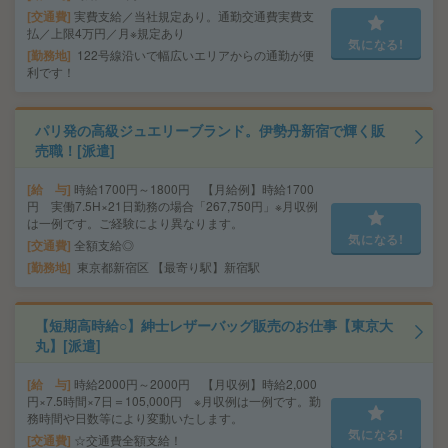
交通費
実費支給／当社規定あり。通勤交通費実費支
払／上限4万円／月※規定あり
気になる!
勤務地
122号線沿いで幅広いエリアからの通勤が便
利です！
パリ発の高級ジュエリーブランド。伊勢丹新宿で輝く販
売職！[派遣]
給 与
時給1700円～1800円 【月給例】時給1700
円 実働7.5H×21日勤務の場合「267,750円」※月収例
は一例です。ご経験により異なります。
気になる!
交通費
全額支給◎
勤務地
東京都新宿区 【最寄り駅】新宿駅
【短期高時給○】紳士レザーバッグ販売のお仕事【東京大
丸】[派遣]
給 与
時給2000円～2000円 【月収例】時給2,000
円×7.5時間×7日＝105,000円 ※月収例は一例です。勤
務時間や日数等により変動いたします。
気になる!
交通費
☆交通費全額支給！