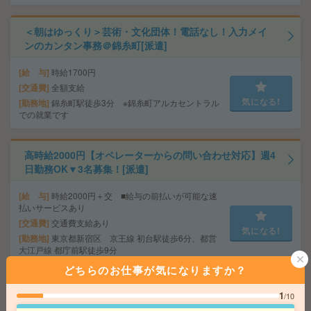
＜朝はゆっくり＞芸術・文化団体！電話なし！入力メイ
ンのカンタン事務＠錦糸町[派遣]
給 与
時給1700円
交通費
全額支給
気になる!
勤務地
錦糸町駅徒歩3分 ※錦糸町アルカセントラル
での就業です
高時給2000円【オペレーターからの問い合わせ対応】週4
日勤務OK▼3名募集！[派遣]
給 与
時給2000円＋交 ■給与の前払いが可能な速
払いサービスあり
交通費
交通費支給あり
気になる!
勤務地
東京都新宿区 京王線 初台駅徒歩6分、都営
大江戸線 都庁前駅徒歩9分
どちらのお仕事が気になりますか？
《週4日＊時短》期間限定！未経験から高時給1800円！納
1
/10
品確認や書類スキャンなど[派遣]