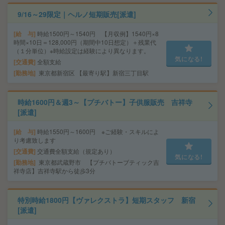
9/16～29限定｜ヘルノ短期販売[派遣]
給 与
時給1500円～1540円 【月収例】1540円×8
時間×10日＝128,000円（期間中10日想定）＋残業代
（１分単位）※時給設定は経験により異なります。
気になる!
交通費
全額支給
勤務地
東京都新宿区 【最寄り駅】新宿三丁目駅
時給1600円＆週3～【プチバトー】子供服販売 吉祥寺
[派遣]
給 与
時給1550円～1600円 ※ご経験・スキルによ
り考慮致します
交通費
交通費全額支給（規定あり）
気になる!
勤務地
東京都武蔵野市 【プチバトーブティック吉
祥寺店】吉祥寺駅から徒歩3分
特別時給1800円【ヴァレクストラ】短期スタッフ 新宿
[派遣]