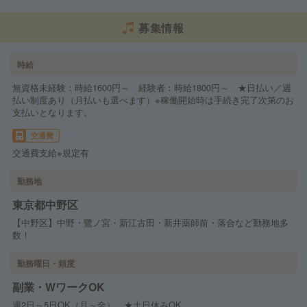
募集情報
時給
無資格未経験：時給1600円～ 経験者：時給1800円～ ★日払い／週
払い制度あり（月払いも選べます）※稼働開始時は手続き完了次第のお
支払いとなります。
交通費
交通費支給※規定有
勤務地
東京都中野区
【中野区】中野・鷺ノ宮・新江古田・新井薬師前・落合など勤務地多
数！
勤務曜日・頻度
副業・WワークOK
週2日～5日OK（月～金） ★土日休みOK