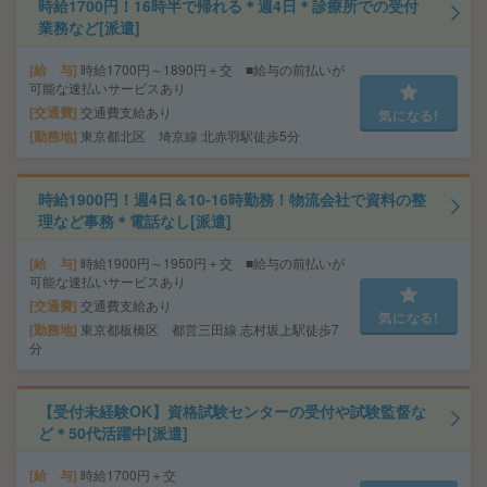
時給1700円！16時半で帰れる＊週4日＊診療所での受付
業務など[派遣]
給 与
時給1700円～1890円＋交 ■給与の前払いが
可能な速払いサービスあり
交通費
交通費支給あり
気になる!
勤務地
東京都北区 埼京線 北赤羽駅徒歩5分
時給1900円！週4日＆10-16時勤務！物流会社で資料の整
理など事務＊電話なし[派遣]
給 与
時給1900円～1950円＋交 ■給与の前払いが
可能な速払いサービスあり
交通費
交通費支給あり
気になる!
勤務地
東京都板橋区 都営三田線 志村坂上駅徒歩7
分
【受付未経験OK】資格試験センターの受付や試験監督な
ど＊50代活躍中[派遣]
給 与
時給1700円＋交