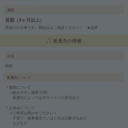
期間
長期（3ヶ月以上）
長期のお仕事です。開始日はご相談ください！ ★急募
派遣先の情報
社名
病院
配属先について
＊服装について
→動きやすい服装でOK
派遣先によってはポロシャツの貸与あり
＊お休みについて
→ご希望お聞かせください！
子育て・家事優先で／はじめは日数少なめで
などなど