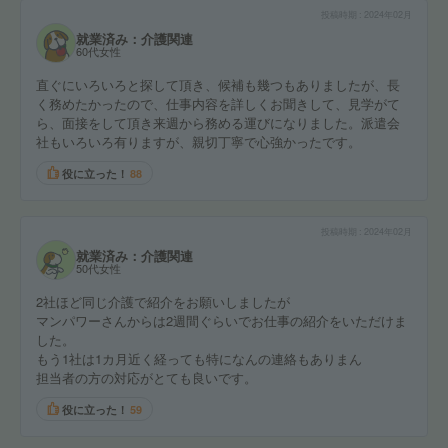
投稿時期
2024年02月
就業済み：介護関連
60代女性
直ぐにいろいろと探して頂き、候補も幾つもありましたが、長
く務めたかったので、仕事内容を詳しくお聞きして、見学がて
ら、面接をして頂き来週から務める運びになりました。派遣会
社もいろいろ有りますが、親切丁寧で心強かったです。
役に立った！
88
投稿時期
2024年02月
就業済み：介護関連
50代女性
2社ほど同じ介護で紹介をお願いしましたが
マンパワーさんからは2週間ぐらいでお仕事の紹介をいただけま
した。
もう1社は1カ月近く経っても特になんの連絡もありまん
担当者の方の対応がとても良いです。
役に立った！
59