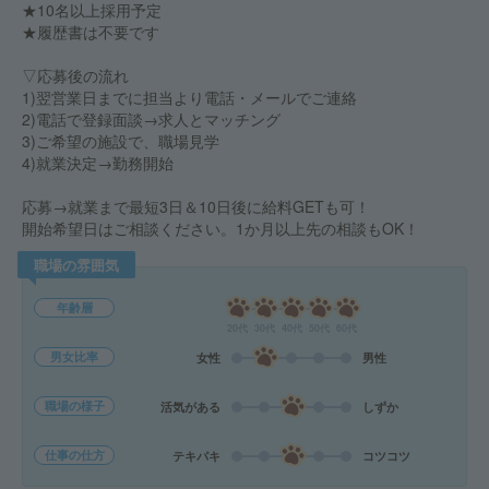
★10名以上採用予定
★履歴書は不要です
▽応募後の流れ
1)翌営業日までに担当より電話・メールでご連絡
2)電話で登録面談→求人とマッチング
3)ご希望の施設で、職場見学
4)就業決定→勤務開始
応募→就業まで最短3日＆10日後に給料GETも可！
開始希望日はご相談ください。1か月以上先の相談もOK！
職場の雰囲気
年齢層
20代
30代
40代
50代
60代
男女比率
女性
男性
職場の様子
活気がある
しずか
仕事の仕方
テキパキ
コツコツ