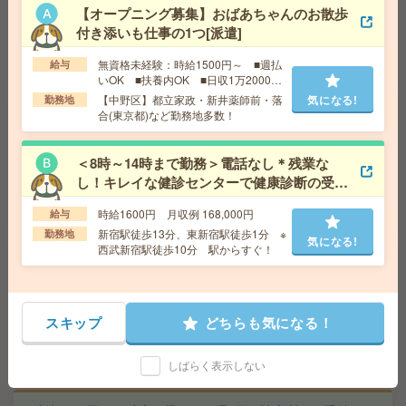
【オープニング募集】おばあちゃんのお散歩
給 与
時給1800円 月収例 172,800円
付き添いも仕事の1つ[派遣]
交通費
全額支給
気になる!
無資格未経験：時給1500円～ ■週払
給与
勤務地
高円寺駅徒歩9分
いOK ■扶養内OK ■日収1万2000円
以上
【中野区】都立家政・新井薬師前・落
気になる!
勤務地
合(東京都)など勤務地多数！
1700円＊【9月・週4日】10時スタート！施設でのカンタ
ン事務！＠西荻窪[派遣]
＜8時～14時まで勤務＞電話なし＊残業な
給 与
時給1700円 月収例 163,200円
し！キレイな健診センターで健康診断の受付
交通費
全額支給
[派遣]
気になる!
勤務地
西荻窪駅徒歩17分、久我山駅徒歩13分
時給1600円 月収例 168,000円
給与
新宿駅徒歩13分、東新宿駅徒歩1分 ※
勤務地
気になる!
西武新宿駅徒歩10分 駅からすぐ！
座り仕事！給与即払いOK！高時給！土日休み！受入れ・
梱包作業[派遣]
給 与
時給1500円
スキップ
どちらも気になる！
交通費
交通費支給有り
気になる!
勤務地
谷塚駅～徒歩10分 ※車通勤・バイク通勤OK
しばらく表示しない