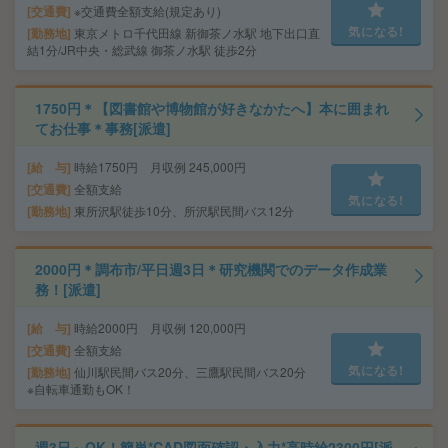
交通費
※交通費全額支給(規定あり)
気になる!
勤務地
東京メトロ千代田線 新御茶ノ水駅 地下出口直
結1分/JR中央・総武線 御茶ノ水駅 徒歩2分
1750円＊【図書館や博物館が好きなかたへ】本に囲まれ
てお仕事＊事務[派遣]
給 与
時給1750円 月収例 245,000円
交通費
全額支給
気になる!
勤務地
東所沢駅徒歩10分、所沢駅民間バス12分
2000円＊調布市/平日週3日＊研究機関でのデータ作成業
務！[派遣]
給 与
時給2000円 月収例 120,000円
交通費
全額支給
気になる!
勤務地
仙川駅民間バス20分、三鷹駅民間バス20分
※自転車通勤もOK！
週3日～OK！簡単*CAD図面確認・入力*高時給2300円[派