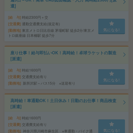
遣]
給 与
時給2300円＋交
交通費
通勤交通費支給(規定有)
気になる!
勤務地
東京メトロ日比谷線 茅場町駅 徒歩2分/東京メ
トロ銀座線 日本橋駅 徒歩7分
座り仕事！給与即払いOK！高時給！卓球ラケットの製造
[派遣]
給 与
時給1600円
交通費
交通費支給有り
気になる!
勤務地
新所沢駅～バス15分 ※送迎有り
高時給！車通勤OK！土日休み！日勤のお仕事！商品検査
[派遣]
給 与
時給1600円
交通費
交通費支給有り
気になる!
勤務地
神奈川県川崎市麻生区 ※車通勤・バイク通