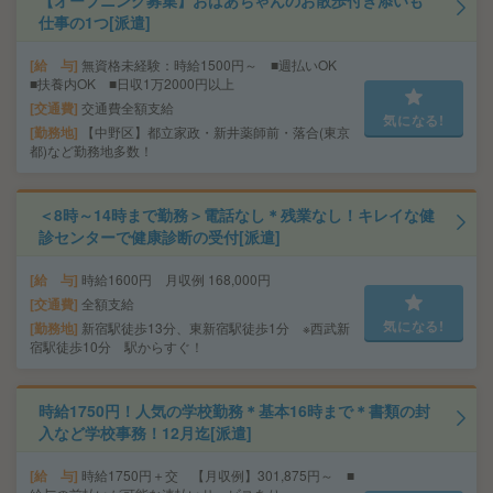
【オープニング募集】おばあちゃんのお散歩付き添いも
仕事の1つ[派遣]
給 与
無資格未経験：時給1500円～ ■週払いOK
■扶養内OK ■日収1万2000円以上
交通費
交通費全額支給
気になる!
勤務地
【中野区】都立家政・新井薬師前・落合(東京
都)など勤務地多数！
＜8時～14時まで勤務＞電話なし＊残業なし！キレイな健
診センターで健康診断の受付[派遣]
給 与
時給1600円 月収例 168,000円
交通費
全額支給
気になる!
勤務地
新宿駅徒歩13分、東新宿駅徒歩1分 ※西武新
宿駅徒歩10分 駅からすぐ！
時給1750円！人気の学校勤務＊基本16時まで＊書類の封
入など学校事務！12月迄[派遣]
給 与
時給1750円＋交 【月収例】301,875円～ ■