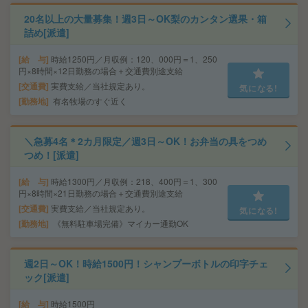
20名以上の大量募集！週3日～OK梨のカンタン選果・箱
詰め[派遣]
給 与
時給1250円／月収例：120、000円＝1、250
円×8時間×12日勤務の場合＋交通費別途支給
交通費
実費支給／当社規定あり。
気になる!
勤務地
有名牧場のすぐ近く
＼急募4名＊2カ月限定／週3日～OK！お弁当の具をつめ
つめ！[派遣]
給 与
時給1300円／月収例：218、400円＝1、300
円×8時間×21日勤務の場合＋交通費別途支給
交通費
実費支給／当社規定あり。
気になる!
勤務地
《無料駐車場完備》マイカー通勤OK
週2日～OK！時給1500円！シャンプーボトルの印字チェ
ック[派遣]
給 与
時給1500円