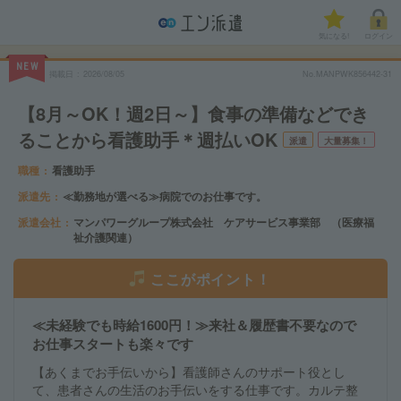
気になる!
ログイン
NEW
掲載日
2026/08/05
No.MANPWK856442-31
【8月～OK！週2日～】食事の準備などでき
ることから看護助手＊週払いOK
派遣
大量募集！
職種
看護助手
派遣先
≪勤務地が選べる≫病院でのお仕事です。
派遣会社
マンパワーグループ株式会社 ケアサービス事業部 （医療福
祉介護関連）
ここがポイント！
≪未経験でも時給1600円！≫来社＆履歴書不要なので
お仕事スタートも楽々です
【あくまでお手伝いから】看護師さんのサポート役とし
て、患者さんの生活のお手伝いをする仕事です。カルテ整