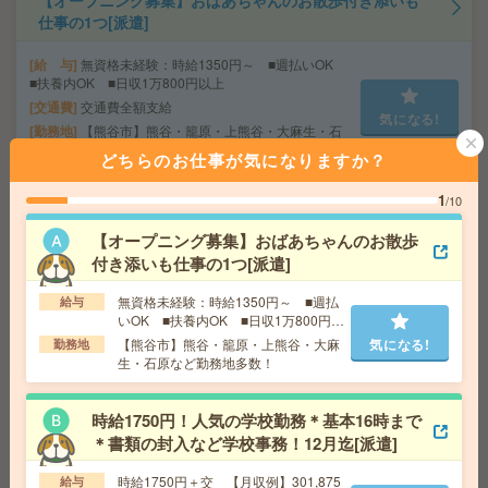
【オープニング募集】おばあちゃんのお散歩付き添いも
仕事の1つ[派遣]
給 与
無資格未経験：時給1350円～ ■週払いOK
■扶養内OK ■日収1万800円以上
交通費
交通費全額支給
気になる!
勤務地
【熊谷市】熊谷・籠原・上熊谷・大麻生・石
原など勤務地多数！
どちらのお仕事が気になりますか？
1
/10
時給1750円！人気の学校勤務＊基本16時まで＊書類の封
入など学校事務！12月迄[派遣]
【オープニング募集】おばあちゃんのお散歩
付き添いも仕事の1つ[派遣]
給 与
時給1750円＋交 【月収例】301,875円～ ■
給与の前払いが可能な速払いサービスあり
無資格未経験：時給1350円～ ■週払
給与
交通費
交通費支給あり
いOK ■扶養内OK ■日収1万800円以
気になる!
上
勤務地
東京都千代田区 中央・総武線各停 飯田橋駅
【熊谷市】熊谷・籠原・上熊谷・大麻
気になる!
勤務地
徒歩7分
生・石原など勤務地多数！
時給1750円！人気の学校勤務＊基本16時まで
完全在宅＊時給1900円！週4日＆10-15時半勤務！人材サ
＊書類の封入など学校事務！12月迄[派遣]
ービス企業で営業事務[派遣]
時給1750円＋交 【月収例】301,875
給与