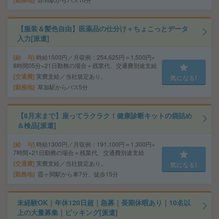
勤務地
【服装＆髪色自由】医薬品の仕分け＋ちょこっとデータ
入力[派遣]
給 与
時給1500円／月収例：254,625円＝1,500円×
8時間05分×21日勤務の場合＋残業代、交通費別途支給
交通費
実費支給／当社規定あり。
気になる!
勤務地
草加駅からバス5分
【8月末まで】座ってラクラク！健康診断キットの袋詰め
＆検品[派遣]
給 与
時給1300円／月収例：191,100円＝1,300円×
7時間×21日勤務の場合＋残業代、交通費別途支給
交通費
実費支給／当社規定あり。
気になる!
勤務地
霞ヶ関駅から車7分、徒歩15分
未経験OK｜年休120日超｜急募｜長期休暇あり｜10名以
上の大量募集｜ピッキング[派遣]