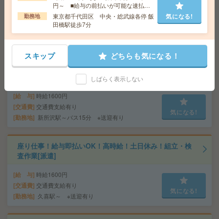
給 与
時給1900円～2100円＋交 ■給与の前払いが
円～ ■給与の前払いが可能な速払い
可能な速払いサービスあり
サービスあり
東京都千代田区 中央・総武線各停 飯
気になる!
勤務地
交通費
交通費支給あり
田橋駅徒歩7分
気になる!
勤務地
東京都千代田区 東京メトロ有楽町線 麹町駅
徒歩1分、東京メトロ半蔵門線 半蔵門駅徒歩5分
スキップ
どちらも気になる！
座り仕事！給与即払いOK！高時給！卓球ラケットの製造
[派遣]
しばらく表示しない
給 与
時給1600円
交通費
交通費支給有り
気になる!
勤務地
新所沢駅～バス15分 ※送迎有り
座り仕事！給与即払いOK！高時給！土日休み！組立・検
査作業[派遣]
給 与
時給1600円
交通費
交通費支給有り
気になる!
勤務地
久喜駅～ ※送迎有り