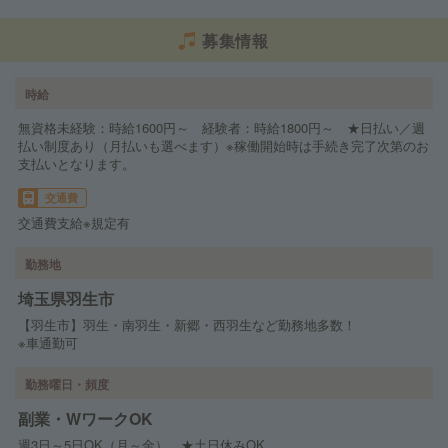
募集情報
時給
無資格未経験：時給1600円～ 経験者：時給1800円～ ★日払い／週
払い制度あり（月払いも選べます）※稼働開始時は手続き完了次第のお
支払いとなります。
交通費
交通費支給※規定有
勤務地
埼玉県羽生市
【羽生市】羽生・南羽生・新郷・西羽生など勤務地多数！
※車通勤可
勤務曜日・頻度
副業・WワークOK
週3日～5日OK（月～金） ★土日休みOK