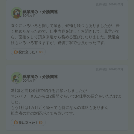
投稿時期
2024年02月
就業済み：介護関連
60代女性
直ぐにいろいろと探して頂き、候補も幾つもありましたが、長
く務めたかったので、仕事内容を詳しくお聞きして、見学がて
ら、面接をして頂き来週から務める運びになりました。派遣会
社もいろいろ有りますが、親切丁寧で心強かったです。
役に立った！
88
投稿時期
2024年02月
就業済み：介護関連
50代女性
2社ほど同じ介護で紹介をお願いしましたが
マンパワーさんからは2週間ぐらいでお仕事の紹介をいただけま
した。
もう1社は1カ月近く経っても特になんの連絡もありまん
担当者の方の対応がとても良いです。
役に立った！
59