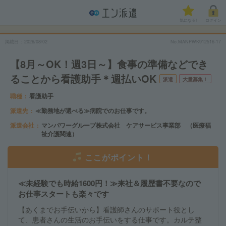
気になる!
ログイン
掲載日
2026/08/02
No.MANPWK912516-17
【8月～OK！週3日～】食事の準備などでき
ることから看護助手＊週払いOK
派遣
大量募集！
職種
看護助手
派遣先
≪勤務地が選べる≫病院でのお仕事です。
派遣会社
マンパワーグループ株式会社 ケアサービス事業部 （医療福
祉介護関連）
ここがポイント！
≪未経験でも時給1600円！≫来社＆履歴書不要なので
お仕事スタートも楽々です
【あくまでお手伝いから】看護師さんのサポート役とし
て、患者さんの生活のお手伝いをする仕事です。カルテ整