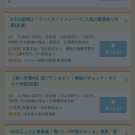
K
8月お盆明け！ランスタッドメンバーに人気の職場座り作
業[派遣]
給 与
時給1350円／月収例：226,800円＝1,350円×
8時間×21日勤務の場合＋残業代、交通費別途支給
交通費
実費支給／当社規定あり。通勤交通費実費支
気になる!
払／上限4万円／月※規定あり
勤務地
マイカー通勤可能/駐車場完備
【週3×扶養内】歯ブラシをピッ！機械がチェック！モク
モク作業[派遣]
給 与
時給1337円／月収例：112,308円＝1,337円×
7時間×12日勤務の場合＋交通費別途支給
交通費
実費支給／当社規定あり。
気になる!
勤務地
埼玉県久喜市菖蒲町
20名以上の大量募集！週3日～OK梨のカンタン選果・箱