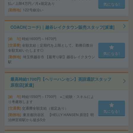
払／上限4万円／月※規定あり
気になる!
勤務地
122号線沿い
COACH(コーチ)｜越谷レイクタウン販売スタッフ[派遣]
給 与
時給1600円～1670円
交通費
全額支給｜定期代を上限として、勤務日数分
全額支給いたします◎
気になる!
勤務地
埼玉県越谷市 【最寄り駅】越谷レイクタウン
駅
最高時給1700円【ヘリーハンセン】英語通訳スタッフ
原宿店[派遣]
給 与
時給1550円～1700円 ※ご経験・スキルによ
り考慮致します
交通費
交通費全額支給（規定あり）
気になる!
勤務地
東京都渋谷区 【HELLY HANSEN 原宿】明
治神宮前駅から徒歩5分