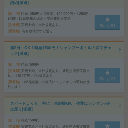
詰め[派遣]
給 与
時給1250円／月収例：120,000円＝1,250円×
8時間×12日勤務の場合＋交通費別途支給
交通費
実費支給／当社規定あり。
気になる!
勤務地
有名牧場のすぐ近く
週2日～OK！時給1500円！シャンプーボトルの印字チェ
ック[派遣]
給 与
時給1500円
交通費
実費支給／当社規定あり。通勤交通費実費支
払／上限4万円／月※規定あり
気になる!
勤務地
122号線沿いで幅広いエリアからの通勤が便
利です！
スピードよりも丁寧に！未経験OK！作業はカンタン×完
全座り[派遣]
給 与
時給1500円
交通費
実費支給／当社規定あり。通勤交通費実費支