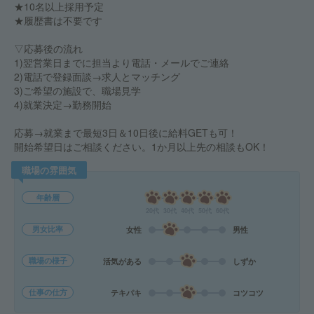
★10名以上採用予定
★履歴書は不要です
▽応募後の流れ
1)翌営業日までに担当より電話・メールでご連絡
2)電話で登録面談→求人とマッチング
3)ご希望の施設で、職場見学
4)就業決定→勤務開始
応募→就業まで最短3日＆10日後に給料GETも可！
開始希望日はご相談ください。1か月以上先の相談もOK！
職場の雰囲気
年齢層
20代
30代
40代
50代
60代
男女比率
女性
男性
職場の様子
活気がある
しずか
仕事の仕方
テキパキ
コツコツ