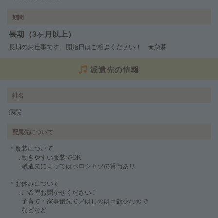
期間
長期（3ヶ月以上）
長期のお仕事です。開始日はご相談ください！ ★急募
派遣先の情報
社名
病院
配属先について
＊服装について
→動きやすい服装でOK
派遣先によってはポロシャツの貸与あり
＊お休みについて
→ご希望お聞かせください！
子育て・家事優先で／はじめは日数少なめで
などなど