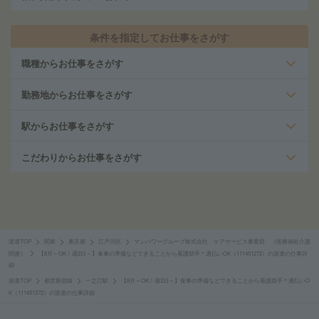
条件を指定してお仕事をさがす
職種からお仕事をさがす
勤務地からお仕事をさがす
駅からお仕事をさがす
こだわりからお仕事をさがす
派遣TOP
関東
東京都
江戸川区
マンパワーグループ株式会社 ケアサービス事業部 （医療福祉介護
関連）
【8月～OK！週2日～】食事の準備などできることから看護助手＊週払いOK（111451272）の派遣の仕事詳
細
派遣TOP
都営新宿線
一之江駅
【8月～OK！週2日～】食事の準備などできることから看護助手＊週払いO
K（111451272）の派遣の仕事詳細