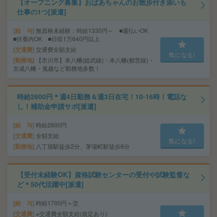
【オープニング募集】おばあちゃんのお散歩付き添いも
仕事の1つ[派遣]
給 与
無資格未経験：時給1330円～ ■週払いOK
■扶養内OK ■日収1万640円以上
交通費
交通費全額支給
気になる!
勤務地
【市川市】本八幡(総武線)・本八幡(都営線)・
京成八幡・鬼越など勤務地多数！
時給2600円＊週4日勤務＆週3日在宅！10-16時！電話な
し！補助金申請サポ[派遣]
給 与
時給2600円
交通費
全額支給
気になる!
勤務地
八丁堀駅徒歩2分、茅場町駅徒歩6分
【受付未経験OK】資格試験センターの受付や試験監督な
ど＊50代活躍中[派遣]
給 与
時給1700円＋交
交通費
※交通費全額支給(規定あり)