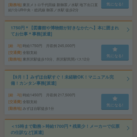
気になる!
勤務地
東京メトロ千代田線 新御茶ノ水駅 地下出口直
結1分/JR中央・総武線 御茶ノ水駅 徒歩2分
1750円＊【図書館や博物館が好きなかたへ】本に囲まれ
てお仕事＊事務[派遣]
給 与
時給1750円 月収例 245,000円
交通費
全額支給
気になる!
勤務地
東所沢駅徒歩10分、所沢駅民間バス12分
【9月！】みずほ台駅すぐ！未経験OK！マニュアル完
備！カンタン事務[派遣]
給 与
時給1450円 月収例 217,500円
交通費
全額支給
気になる!
勤務地
みずほ台駅徒歩1分
＜15時まで勤務＞時給1700円＊残業少！メーカーで伝票
の仕訳など[派遣]