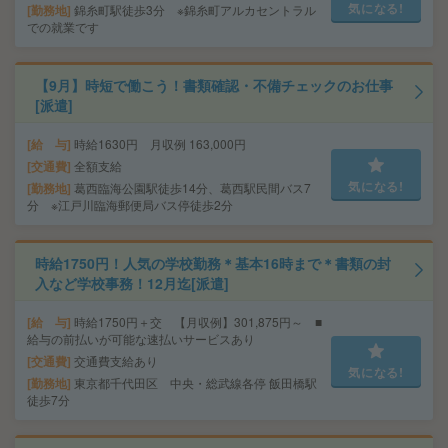
気になる!
勤務地
錦糸町駅徒歩3分 ※錦糸町アルカセントラル
での就業です
【9月】時短で働こう！書類確認・不備チェックのお仕事
[派遣]
給 与
時給1630円 月収例 163,000円
交通費
全額支給
気になる!
勤務地
葛西臨海公園駅徒歩14分、葛西駅民間バス7
分 ※江戸川臨海郵便局バス停徒歩2分
時給1750円！人気の学校勤務＊基本16時まで＊書類の封
入など学校事務！12月迄[派遣]
給 与
時給1750円＋交 【月収例】301,875円～ ■
給与の前払いが可能な速払いサービスあり
交通費
交通費支給あり
気になる!
勤務地
東京都千代田区 中央・総武線各停 飯田橋駅
徒歩7分