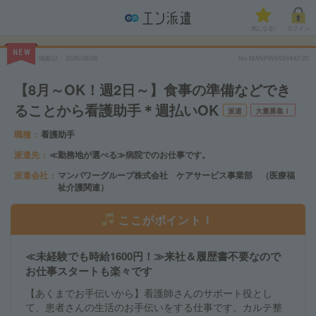
気になる!
ログイン
NEW
掲載日
2026/08/05
No.MANPWK934442-20
【8月～OK！週2日～】食事の準備などでき
ることから看護助手＊週払いOK
派遣
大量募集！
職種
看護助手
派遣先
≪勤務地が選べる≫病院でのお仕事です。
派遣会社
マンパワーグループ株式会社 ケアサービス事業部 （医療福
祉介護関連）
ここがポイント！
≪未経験でも時給1600円！≫来社＆履歴書不要なので
お仕事スタートも楽々です
【あくまでお手伝いから】看護師さんのサポート役とし
て、患者さんの生活のお手伝いをする仕事です。カルテ整