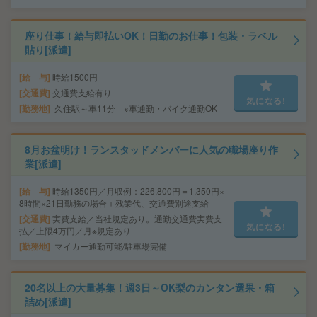
座り仕事！給与即払いOK！日勤のお仕事！包装・ラベル
貼り[派遣]
給 与
時給1500円
交通費
交通費支給有り
気になる!
勤務地
久住駅～車11分 ※車通勤・バイク通勤OK
8月お盆明け！ランスタッドメンバーに人気の職場座り作
業[派遣]
給 与
時給1350円／月収例：226,800円＝1,350円×
8時間×21日勤務の場合＋残業代、交通費別途支給
交通費
実費支給／当社規定あり。通勤交通費実費支
気になる!
払／上限4万円／月※規定あり
勤務地
マイカー通勤可能/駐車場完備
20名以上の大量募集！週3日～OK梨のカンタン選果・箱
詰め[派遣]