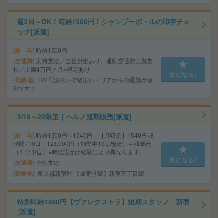
週2日～OK！時給1500円！シャンプーボトルの印字チェ
ック[派遣]
給 与
時給1500円
交通費
実費支給／当社規定あり。通勤交通費実費支
払／上限4万円／月※規定あり
気になる!
勤務地
122号線沿いで幅広いエリアからの通勤が便
利です！
9/16～29限定｜ヘルノ短期販売[派遣]
給 与
時給1500円～1540円 【月収例】1540円×8
時間×10日＝128,000円（期間中10日想定）＋残業代
（１分単位）※時給設定は経験により異なります。
気になる!
交通費
全額支給
勤務地
東京都新宿区 【最寄り駅】新宿三丁目駅
特別時給1800円【ヴァレクストラ】短期スタッフ 新宿
[派遣]