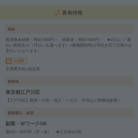
募集情報
時給
無資格未経験：時給1600円～ 経験者：時給1800円～ ★日払い／週
払い制度あり（月払いも選べます）※稼働開始時は手続き完了次第のお
支払いとなります。
交通費
交通費支給※規定有
勤務地
東京都江戸川区
【江戸川区】葛西・小岩・瑞江・一之江・平井など勤務地多数！
勤務曜日・頻度
副業・WワークOK
週2日～5日OK（月～金） ★土日休みOK