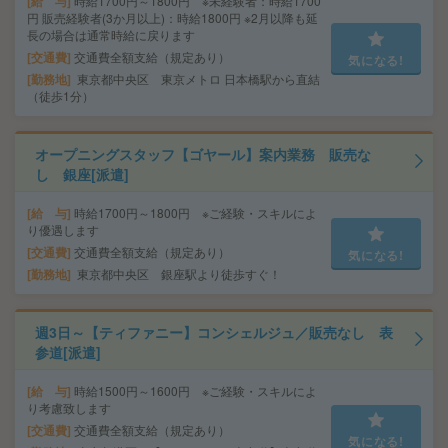
給 与
時給1700円～1800円 ※未経験者：時給1700
円 販売経験者(3か月以上)：時給1800円 ※2月以降も延
長の場合は通常時給に戻ります
交通費
交通費全額支給（規定あり）
気になる!
勤務地
東京都中央区 東京メトロ 日本橋駅から直結
（徒歩1分）
オープニングスタッフ【ゴヤール】案内業務 販売な
し 銀座[派遣]
給 与
時給1700円～1800円 ※ご経験・スキルによ
り優遇します
交通費
交通費全額支給（規定あり）
気になる!
勤務地
東京都中央区 銀座駅より徒歩すぐ！
週3日～【ティファニー】コンシェルジュ／販売なし 表
参道[派遣]
給 与
時給1500円～1600円 ※ご経験・スキルによ
り考慮致します
交通費
交通費全額支給（規定あり）
気になる!