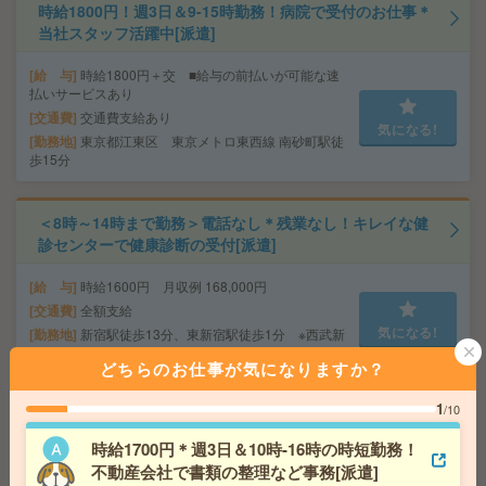
時給1800円！週3日＆9-15時勤務！病院で受付のお仕事＊
当社スタッフ活躍中[派遣]
給 与
時給1800円＋交 ■給与の前払いが可能な速
払いサービスあり
交通費
交通費支給あり
気になる!
勤務地
東京都江東区 東京メトロ東西線 南砂町駅徒
歩15分
＜8時～14時まで勤務＞電話なし＊残業なし！キレイな健
診センターで健康診断の受付[派遣]
給 与
時給1600円 月収例 168,000円
交通費
全額支給
気になる!
勤務地
新宿駅徒歩13分、東新宿駅徒歩1分 ※西武新
宿駅徒歩10分 駅からすぐ！
どちらのお仕事が気になりますか？
1
/10
時給2050円！ピタッと17時終業＊六本木ヒルズ森タワー
勤務＊2名の募集[派遣]
時給1700円＊週3日＆10時-16時の時短勤務！
不動産会社で書類の整理など事務[派遣]
給 与
時給2050円＋交 【月収例】353,625円～ ■