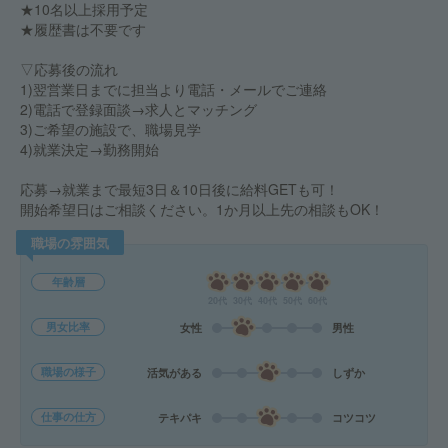
★10名以上採用予定
★履歴書は不要です
▽応募後の流れ
1)翌営業日までに担当より電話・メールでご連絡
2)電話で登録面談→求人とマッチング
3)ご希望の施設で、職場見学
4)就業決定→勤務開始
応募→就業まで最短3日＆10日後に給料GETも可！
開始希望日はご相談ください。1か月以上先の相談もOK！
職場の雰囲気
年齢層
20代
30代
40代
50代
60代
男女比率
女性
男性
職場の様子
活気がある
しずか
仕事の仕方
テキパキ
コツコツ