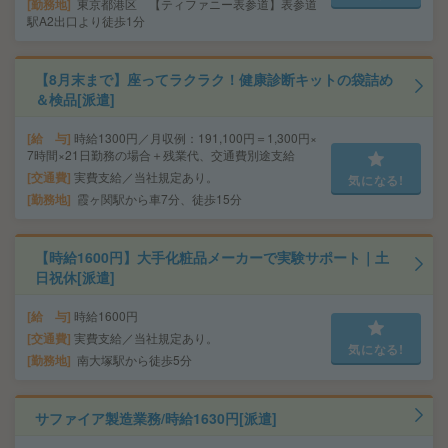
勤務地
東京都港区 【ティファニー表参道】表参道
駅A2出口より徒歩1分
【8月末まで】座ってラクラク！健康診断キットの袋詰め
＆検品[派遣]
給 与
時給1300円／月収例：191,100円＝1,300円×
7時間×21日勤務の場合＋残業代、交通費別途支給
交通費
実費支給／当社規定あり。
気になる!
勤務地
霞ヶ関駅から車7分、徒歩15分
【時給1600円】大手化粧品メーカーで実験サポート｜土
日祝休[派遣]
給 与
時給1600円
交通費
実費支給／当社規定あり。
気になる!
勤務地
南大塚駅から徒歩5分
サファイア製造業務/時給1630円[派遣]