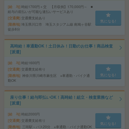
給 与
時給1700円＋交 【月収例】170,000円～ ■
給与の前払いが可能な速払いサービスあり
交通費
交通費支給あり
気になる!
勤務地
埼玉県川口市 埼玉スタジアム線 南鳩ヶ谷駅
徒歩8分
高時給！車通勤OK！土日休み！日勤のお仕事！商品検査
[派遣]
給 与
時給1600円
交通費
交通費支給有り
気になる!
勤務地
神奈川県川崎市麻生区 ※車通勤・バイク通
勤OK
座り仕事！給与即払いOK！高時給！組立・検査業務など
[派遣]
給 与
時給2000円
交通費
交通費支給有り
気になる!
勤務地
三咲駅～バス20分 ※車通勤・バイク通勤OK