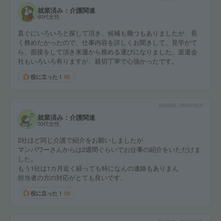
就業済み：介護関連
60代女性
直ぐにいろいろと探して頂き、候補も幾つもありましたが、長
く務めたかったので、仕事内容を詳しくお聞きして、見学がて
ら、面接をして頂き来週から務める運びになりました。派遣会
社もいろいろ有りますが、親切丁寧で心強かったです。
役に立った！
88
投稿時期
2024年02月
就業済み：介護関連
50代女性
2社ほど同じ介護で紹介をお願いしましたが
マンパワーさんからは2週間ぐらいでお仕事の紹介をいただけま
した。
もう1社は1カ月近く経っても特になんの連絡もありまん
担当者の方の対応がとても良いです。
役に立った！
59