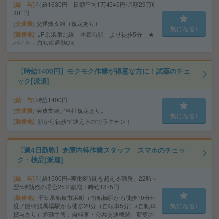
給 与
時給1630円 日額平均1万4540円/月額29万6
301円
交通費
交通費支給（規定あり）
気になる!
勤務地
JR京浜東北線「本郷台駅」より徒歩5分 ★
バイク・自転車通勤OK
【時給1400円】モクモク作業が得意な方に！試薬のチェ
ック[派遣]
給 与
時給1400円
交通費
実費支給／当社規定あり。
気になる!
勤務地
駅から徒歩で通えるのでラクチン！
【週4日勤務】倉庫内軽作業スタッフ スマホのチェッ
ク・検品[派遣]
給 与
時給1500円※実働8時間を超える勤務、22時～
翌5時勤務の場合25％割増：時給1875円
勤務地
千葉県船橋市浜町（南船橋駅から徒歩10分程
度／船橋競馬場駅から徒歩20分（自転車5分）※自転車
気になる!
貸与あり）通勤手段：自転車・公共交通機関 変更の