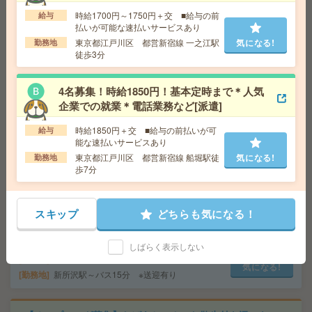
給与の前払いが可能な速払いサービスあり
時給1700円～1750円＋交 ■給与の前
給与
交通費
交通費支給あり
払いが可能な速払いサービスあり
気になる!
勤務地
東京都港区 東京メトロ日比谷線 六本木駅徒
東京都江戸川区 都営新宿線 一之江駅
気になる!
勤務地
歩1分
徒歩3分
時給2600円＊ほぼ在宅！週3～4日＆16時迄OK！補助金
4名募集！時給1850円！基本定時まで＊人気
申請のサポート業務[派遣]
企業での就業＊電話業務など[派遣]
時給1850円＋交 ■給与の前払いが可
給与
給 与
時給2600円
能な速払いサービスあり
交通費
全額支給
気になる!
東京都江戸川区 都営新宿線 船堀駅徒
気になる!
勤務地
勤務地
八丁堀駅徒歩2分、茅場町駅徒歩6分
歩7分
座り仕事！給与即払いOK！高時給！卓球ラケットの製造
スキップ
どちらも気になる！
[派遣]
給 与
時給1600円
しばらく表示しない
交通費
交通費支給有り
気になる!
勤務地
新所沢駅～バス15分 ※送迎有り