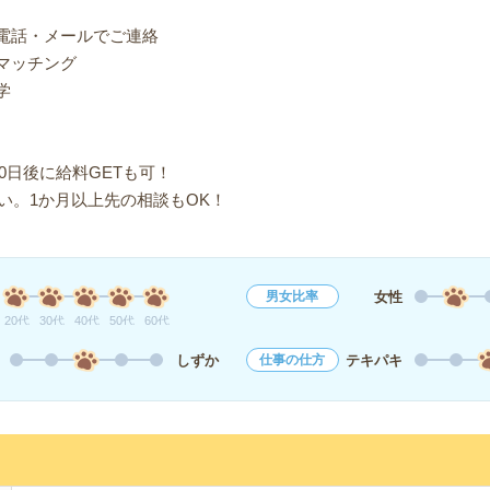
り電話・メールでご連絡
マッチング
学
0日後に給料GETも可！
い。1か月以上先の相談もOK！
女性
男女比率
20代
30代
40代
50代
60代
しずか
テキパキ
仕事の仕方