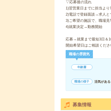
▽応募後の流れ
1)翌営業日までに担当よ
2)電話で登録面談→求人と
3)ご希望の施設で、職場見
4)就業決定→勤務開始
応募→就業まで最短3日＆1
開始希望日はご相談くださ
職場の雰囲気
年齢層
活気がある
職場の様子
募集情報