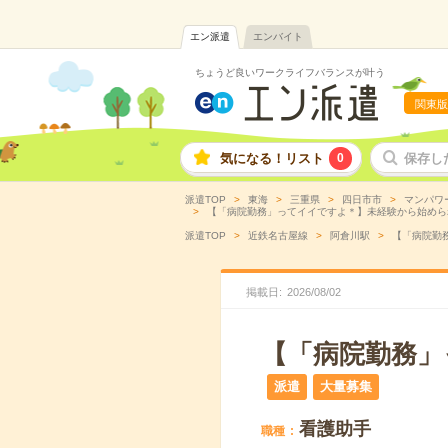
エン派遣
エンバイト
ちょうど良いワークライフバランスが叶う
関東版
気になる！リスト
0
保存し
派遣TOP
東海
三重県
四日市市
マンパワ
【「病院勤務」ってイイですよ＊】未経験から始められる
派遣TOP
近鉄名古屋線
阿倉川駅
【「病院勤務
掲載日
2026
/
08
/
02
【「病院勤務」
派遣
大量募集
看護助手
職種