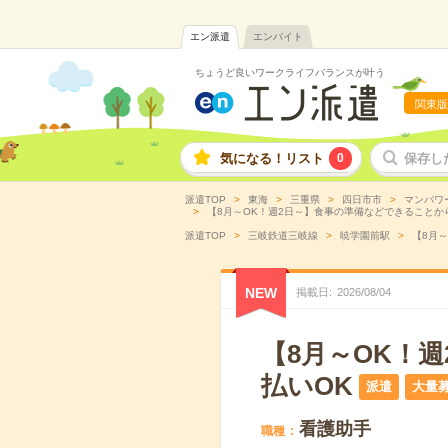
エン派遣
エンバイト
ちょうど良いワークライフバランスが叶う
関東版
気になる！リスト
0
保存し
派遣TOP
東海
三重県
四日市市
マンパワ
【8月～OK！週2日～】食事の準備などできることから
派遣TOP
三岐鉄道三岐線
暁学園前駅
【8月～
NEW
掲載日
2026
/
08
/
04
【8月～OK！
払いOK
派遣
大量
看護助手
職種