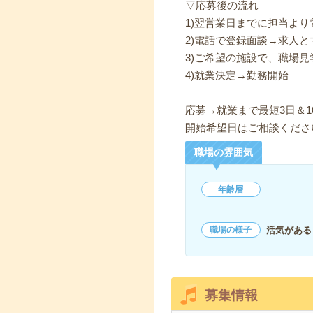
▽応募後の流れ
1)翌営業日までに担当よ
2)電話で登録面談→求人と
3)ご希望の施設で、職場見
4)就業決定→勤務開始
応募→就業まで最短3日＆1
開始希望日はご相談くださ
職場の雰囲気
年齢層
活気がある
職場の様子
募集情報