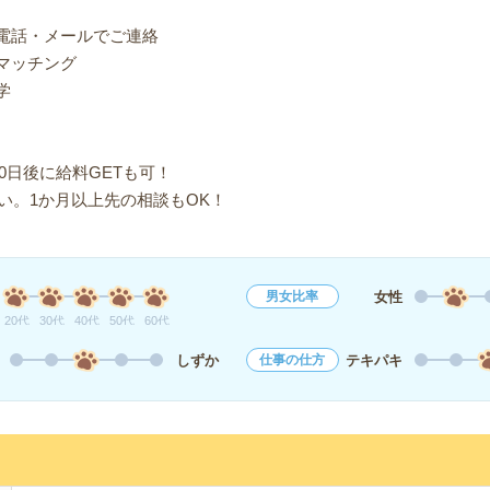
り電話・メールでご連絡
マッチング
学
0日後に給料GETも可！
い。1か月以上先の相談もOK！
女性
男女比率
20代
30代
40代
50代
60代
しずか
テキパキ
仕事の仕方