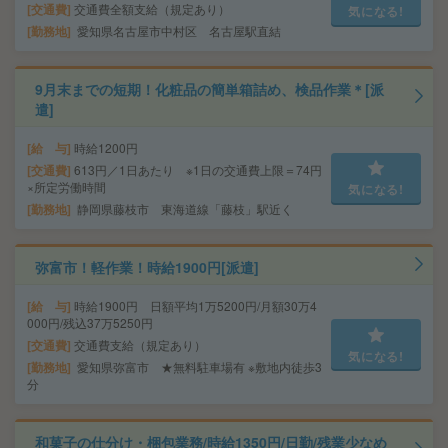
交通費
交通費全額支給（規定あり）
気になる!
勤務地
愛知県名古屋市中村区 名古屋駅直結
9月末までの短期！化粧品の簡単箱詰め、検品作業＊[派
遣]
給 与
時給1200円
交通費
613円／1日あたり ※1日の交通費上限＝74円
×所定労働時間
気になる!
勤務地
静岡県藤枝市 東海道線「藤枝」駅近く
弥富市！軽作業！時給1900円[派遣]
給 与
時給1900円 日額平均1万5200円/月額30万4
000円/残込37万5250円
交通費
交通費支給（規定あり）
気になる!
勤務地
愛知県弥富市 ★無料駐車場有 ※敷地内徒歩3
分
和菓子の仕分け・梱包業務/時給1350円/日勤/残業少なめ