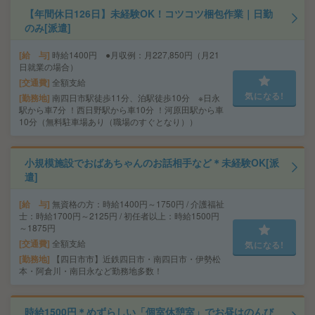
【年間休日126日】未経験OK！コツコツ梱包作業｜日勤
のみ[派遣]
給 与
時給1400円 ●月収例：月227,850円（月21
日就業の場合）
交通費
全額支給
気になる!
勤務地
南四日市駅徒歩11分、泊駅徒歩10分 ※日永
駅から車7分 ！西日野駅から車10分 ！河原田駅から車
10分（無料駐車場あり（職場のすぐとなり））
小規模施設でおばあちゃんのお話相手など＊未経験OK[派
遣]
給 与
無資格の方：時給1400円～1750円 / 介護福祉
士：時給1700円～2125円 / 初任者以上：時給1500円
～1875円
交通費
全額支給
気になる!
勤務地
【四日市市】近鉄四日市・南四日市・伊勢松
本・阿倉川・南日永など勤務地多数！
時給1500円＊めずらしい「個室休憩室」でお昼はのんび