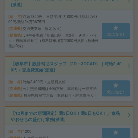
[派遣]
給 与
時給1350円 日額平均1万800円/月額22万68
00円/残込24万3675円
交通費
交通費支給（規定あり）
気になる!
勤務地
JR中央本線「新森山駅」車3分 ★車・バイ
ク・自転車通勤可（有料駐車場有/2000円負担 ※敷地外
徒歩3分）
【岐阜市】設計補助スタッフ（2D・3DCAD）｜時給2,40
0円＋交通費支給[派遣]
給 与
時給2,400円＋交通費支給
交通費
公共交通機関は全額支給、車通勤は一部支給
気になる!
勤務地
岐阜県岐阜市六条（車通勤可・駐車場あり）
【12月までの期間限定】週3日OK！週5日もOK！／食品
やおせちの盛付け業務[派遣]
給 与
1200
勤務地
岐阜県各務原市