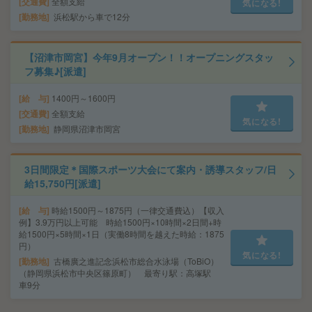
交通費
全額支給
気になる!
勤務地
浜松駅から車で12分
【沼津市岡宮】今年9月オープン！！オープニングスタッ
フ募集♪[派遣]
給 与
1400円～1600円
交通費
全額支給
気になる!
勤務地
静岡県沼津市岡宮
3日間限定＊国際スポーツ大会にて案内・誘導スタッフ/日
給15,750円[派遣]
給 与
時給1500円～1875円（一律交通費込）【収入
例】3.9万円以上可能 時給1500円×10時間×2日間+時
給1500円×5時間×1日（実働8時間を越えた時給：1875
円）
気になる!
勤務地
古橋廣之進記念浜松市総合水泳場（ToBiO）
（静岡県浜松市中央区篠原町） 最寄り駅：高塚駅
車9分