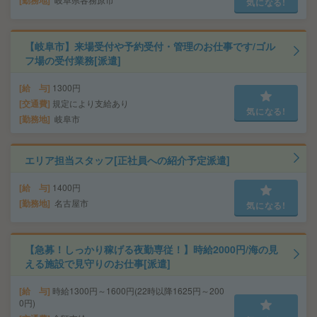
気になる!
【岐阜市】来場受付や予約受付・管理のお仕事です/ゴル
フ場の受付業務[派遣]
給 与
1300円
交通費
規定により支給あり
気になる!
勤務地
岐阜市
エリア担当スタッフ[正社員への紹介予定派遣]
給 与
1400円
勤務地
名古屋市
気になる!
【急募！しっかり稼げる夜勤専従！】時給2000円/海の見
える施設で見守りのお仕事[派遣]
給 与
時給1300円～1600円(22時以降1625円～200
0円)