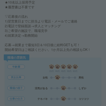
★10名以上採用予定
★履歴書は不要です
▽応募後の流れ
1)翌営業日までに担当より電話・メールでご連絡
2)電話で登録面談→求人とマッチング
3)ご希望の施設で、職場見学
4)就業決定→勤務開始
応募→就業まで最短3日＆10日後に給料GETも可！
開始希望日はご相談ください。1か月以上先の相談もOK！
職場の雰囲気
年齢層
20代
30代
40代
50代
60代
男女比率
女性
男性
職場の様子
活気がある
しずか
仕事の仕方
テキパキ
コツコツ