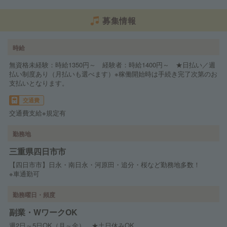
募集情報
時給
無資格未経験：時給1350円～ 経験者：時給1400円～ ★日払い／週
払い制度あり（月払いも選べます）※稼働開始時は手続き完了次第のお
支払いとなります。
交通費
交通費支給※規定有
勤務地
三重県四日市市
【四日市市】日永・南日永・河原田・追分・桜など勤務地多数！
※車通勤可
勤務曜日・頻度
副業・WワークOK
週2日～5日OK（月～金） ★土日休みOK