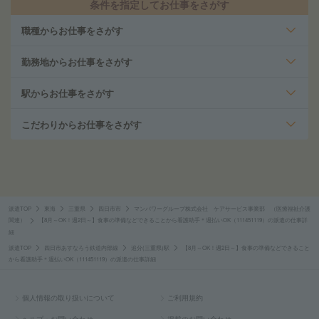
条件を指定してお仕事をさがす
職種からお仕事をさがす
勤務地からお仕事をさがす
駅からお仕事をさがす
こだわりからお仕事をさがす
派遣TOP
東海
三重県
四日市市
マンパワーグループ株式会社 ケアサービス事業部 （医療福祉介護
関連）
【8月～OK！週2日～】食事の準備などできることから看護助手＊週払いOK（111451119）の派遣の仕事詳
細
派遣TOP
四日市あすなろう鉄道内部線
追分(三重県)駅
【8月～OK！週2日～】食事の準備などできること
から看護助手＊週払いOK（111451119）の派遣の仕事詳細
個人情報の取り扱いについて
ご利用規約
ヘルプ・お問い合わせ
掲載のお問い合わせ