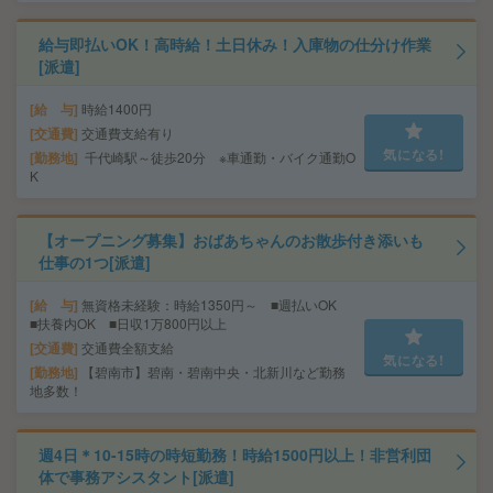
給与即払いOK！高時給！土日休み！入庫物の仕分け作業
[派遣]
給 与
時給1400円
交通費
交通費支給有り
気になる!
勤務地
千代崎駅～徒歩20分 ※車通勤・バイク通勤O
K
【オープニング募集】おばあちゃんのお散歩付き添いも
仕事の1つ[派遣]
給 与
無資格未経験：時給1350円～ ■週払いOK
■扶養内OK ■日収1万800円以上
交通費
交通費全額支給
気になる!
勤務地
【碧南市】碧南・碧南中央・北新川など勤務
地多数！
週4日＊10-15時の時短勤務！時給1500円以上！非営利団
体で事務アシスタント[派遣]