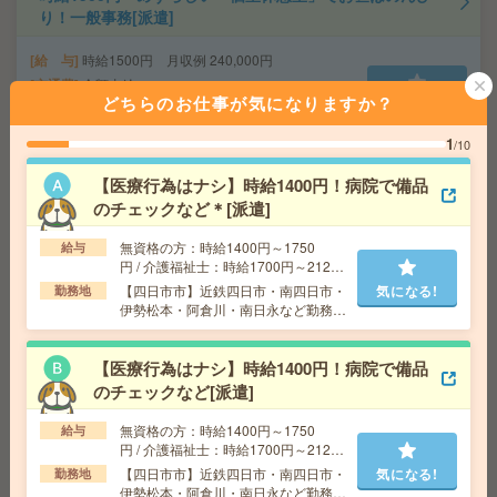
り！一般事務[派遣]
給 与
時給1500円 月収例 240,000円
交通費
全額支給
どちらのお仕事が気になりますか？
気になる!
勤務地
近鉄四日市駅車7分、阿倉川駅車5分（敷地内
に無料駐車場あり）
1
/10
【医療行為はナシ】時給1400円！病院で備品
《時間相談OK！》電話なし！長期！総合病院で軽作業！
のチェックなど＊[派遣]
[派遣]
無資格の方：時給1400円～1750
給与
給 与
時給1340円
円 / 介護福祉士：時給1700円～2125
交通費
全額支給
円 / 初任者以上：時給1500円～1875
【四日市市】近鉄四日市・南四日市・
気になる!
勤務地
円
勤務地
井田川駅車9分、亀山駅車15分 ※亀山駅から
伊勢松本・阿倉川・南日永など勤務地
気になる!
車15分 ！加佐登駅から車20分（無料駐車場あり（敷
多数！
地内に3ヶ所あり））
【医療行為はナシ】時給1400円！病院で備品
のチェックなど[派遣]
【四日市新正エリア】未経験OK！データ入力＋軽作業[派
遣]
無資格の方：時給1400円～1750
給与
円 / 介護福祉士：時給1700円～2125
円 / 初任者以上：時給1500円～1875
【四日市市】近鉄四日市・南四日市・
気になる!
給 与
時給1450円
勤務地
円
伊勢松本・阿倉川・南日永など勤務地