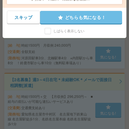
交通費
全額支給
多数！
気になる!
勤務地
近鉄四日市駅車5分、新正駅徒歩16分 ※JR四
日市駅：徒歩13分（敷地内に無料駐車場あり）
スキップ
どちらも気になる！
時給1500円＊【残業なし月25.2万】データ入力＆チェッ
しばらく表示しない
クメイン！事務サポート[派遣]
給 与
時給1500円 月収例 240,000円
交通費
全額支給
気になる!
勤務地
河原田駅車3分、北楠駅車4分 ※内部駅から車
8分 ！鈴鹿市駅から車10分（無料駐車場あり）
【2名募集】週3～4日在宅＊未経験OK＊メールで面接日
程調整[派遣]
給 与
時給1500円＋交 【月収例】296,250円～ ■
給与の前払いが可能な速払いサービスあり
交通費
交通費支給あり
気になる!
勤務地
愛知県名古屋市中村区 名古屋地下鉄東山
線 名古屋駅徒歩1分、名鉄名古屋本線 名鉄名古屋駅徒
歩1分