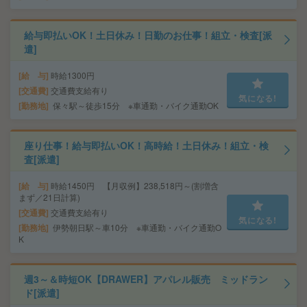
給与即払いOK！土日休み！日勤のお仕事！組立・検査[派
遣]
給 与
時給1300円
交通費
交通費支給有り
気になる!
勤務地
保々駅～徒歩15分 ※車通勤・バイク通勤OK
座り仕事！給与即払いOK！高時給！土日休み！組立・検
査[派遣]
給 与
時給1450円 【月収例】238,518円～(割増含
まず／21日計算)
交通費
交通費支給有り
気になる!
勤務地
伊勢朝日駅～車10分 ※車通勤・バイク通勤O
K
週3～＆時短OK【DRAWER】アパレル販売 ミッドラン
ド[派遣]