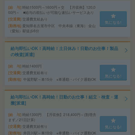
給 与
時給1500円～1600円＋交 【月収例】120,0
00円～ ■給与の前払いが可能な速払いサービスあり
交通費
交通費支給あり
気になる!
勤務地
愛知県名古屋市中区 中央本線（東海） 金山
（愛知）駅徒歩6分
給与即払いOK！高時給！土日休み！日勤のお仕事！製品
の検査[派遣]
給 与
時給1400円
交通費
交通費支給有り
気になる!
勤務地
中菰野駅～車15分 ※車通勤・バイク通勤OK
給与即払いOK！高時給！日勤のお仕事！組立・検査・運
搬[派遣]
給 与
時給1300円 【月収例】218,400円～(割増含
まず／21日計算)
交通費
交通費支給有り
気になる!
勤務地
井田川駅～車10分 ※車通勤・バイク通勤OK