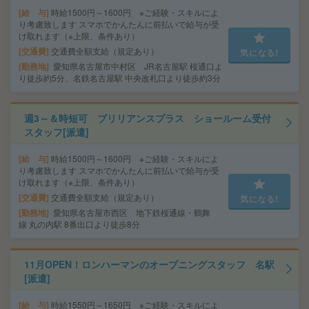
給 与
時給1500円～1600円 ※ご経験・スキルによ
り考慮致します スマホでかんたんに前払いで給与が受
け取れます（※上限、条件あり）
交通費
交通費全額支給（規定あり）
気になる!
勤務地
愛知県名古屋市中村区 JR名古屋駅 桜通口よ
り徒歩約5分、名鉄名古屋駅 中央改札口より徒歩約3分
週3～＆時短可 ブリリアンスプラス ショールーム受付
スタッフ[派遣]
給 与
時給1500円～1600円 ※ご経験・スキルによ
り考慮致します スマホでかんたんに前払いで給与が受
け取れます（※上限、条件あり）
交通費
交通費全額支給（規定あり）
気になる!
勤務地
愛知県名古屋市西区 地下鉄桜通線・鶴舞
線 丸の内駅 8番出口より徒歩8分
11月OPEN！ロンハーマンのオープニングスタッフ 名駅
[派遣]
給 与
時給1550円～1650円 ※ご経験・スキルによ