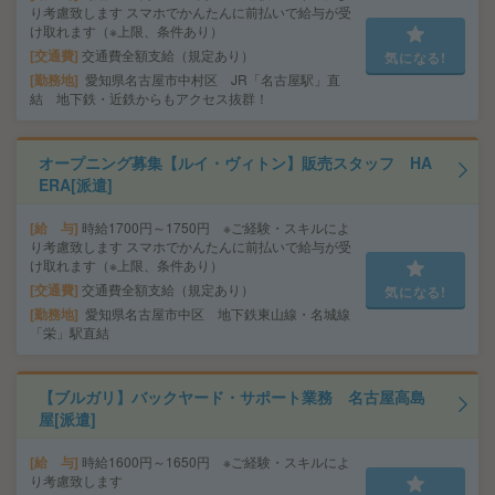
り考慮致します スマホでかんたんに前払いで給与が受
け取れます（※上限、条件あり）
交通費
交通費全額支給（規定あり）
気になる!
勤務地
愛知県名古屋市中村区 JR「名古屋駅」直
結 地下鉄・近鉄からもアクセス抜群！
オープニング募集【ルイ・ヴィトン】販売スタッフ HA
ERA[派遣]
給 与
時給1700円～1750円 ※ご経験・スキルによ
り考慮致します スマホでかんたんに前払いで給与が受
け取れます（※上限、条件あり）
交通費
交通費全額支給（規定あり）
気になる!
勤務地
愛知県名古屋市中区 地下鉄東山線・名城線
「栄」駅直結
【ブルガリ】バックヤード・サポート業務 名古屋高島
屋[派遣]
給 与
時給1600円～1650円 ※ご経験・スキルによ
り考慮致します