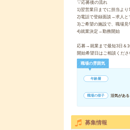
▽応募後の流れ
1)翌営業日までに担当よ
2)電話で登録面談→求人と
3)ご希望の施設で、職場見
4)就業決定→勤務開始
応募→就業まで最短3日＆1
開始希望日はご相談くださ
職場の雰囲気
年齢層
活気がある
職場の様子
募集情報