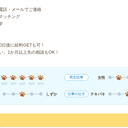
り電話・メールでご連絡
マッチング
学
0日後に給料GETも可！
い。1か月以上先の相談もOK！
女性
男女比率
20代
30代
40代
50代
60代
しずか
テキパキ
仕事の仕方