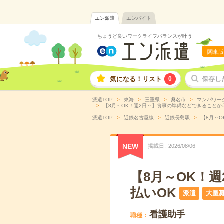
エン派遣
エンバイト
ちょうど良いワークライフバランスが叶う
関東版
気になる！リスト
0
保存し
派遣TOP
東海
三重県
桑名市
マンパワー
【8月～OK！週2日～】食事の準備などできることから
派遣TOP
近鉄名古屋線
近鉄長島駅
【8月～O
NEW
掲載日
2026
/
08
/
06
【8月～OK！
払いOK
派遣
大量
看護助手
職種