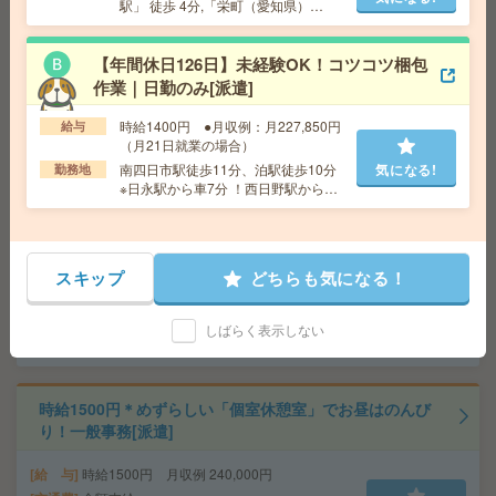
給 与
時給1500円＋交 【月収例】296,250円～ ■
駅」 徒歩 4分,「栄町（愛知県）
給与の前払いが可能な速払いサービスあり
駅」 徒歩 5分
交通費
交通費支給あり
【年間休日126日】未経験OK！コツコツ梱包
気になる!
勤務地
愛知県名古屋市中村区 名古屋地下鉄東山
作業｜日勤のみ[派遣]
線 名古屋駅徒歩1分、名鉄名古屋本線 名鉄名古屋駅徒
歩1分
時給1400円 ●月収例：月227,850円
給与
（月21日就業の場合）
南四日市駅徒歩11分、泊駅徒歩10分
気になる!
勤務地
【医療行為はナシ】時給1400円！病院で備品のチェック
※日永駅から車7分 ！西日野駅から車1
など＊[派遣]
0分 ！河原田駅から車10分（無料駐車
場あり（職場のすぐとなり））
給 与
無資格の方：時給1400円～1750円 / 介護福祉
士：時給1700円～2125円 / 初任者以上：時給1500円
スキップ
どちらも気になる！
～1875円
交通費
全額支給
気になる!
勤務地
【四日市市】近鉄四日市・南四日市・伊勢松
しばらく表示しない
本・阿倉川・南日永など勤務地多数！
時給1500円＊めずらしい「個室休憩室」でお昼はのんび
り！一般事務[派遣]
給 与
時給1500円 月収例 240,000円