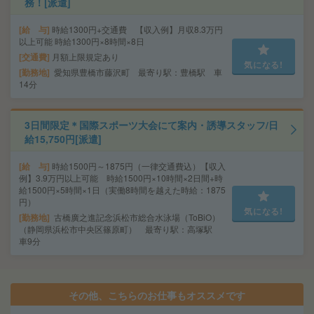
務！[派遣]
給 与
時給1300円+交通費 【収入例】月収8.3万円
以上可能 時給1300円×8時間×8日
交通費
月額上限規定あり
気になる!
勤務地
愛知県豊橋市藤沢町 最寄り駅：豊橋駅 車
14分
3日間限定＊国際スポーツ大会にて案内・誘導スタッフ/日
給15,750円[派遣]
給 与
時給1500円～1875円（一律交通費込）【収入
例】3.9万円以上可能 時給1500円×10時間×2日間+時
給1500円×5時間×1日（実働8時間を越えた時給：1875
円）
気になる!
勤務地
古橋廣之進記念浜松市総合水泳場（ToBiO）
（静岡県浜松市中央区篠原町） 最寄り駅：高塚駅
車9分
その他、こちらのお仕事もオススメです