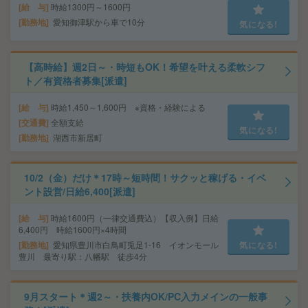
給 与
時給1300円～1600円
勤務地
愛知御津駅から車で10分
気になる!
【高時給】週2日～・時短もOK！希望を叶える柔軟シフ
ト／有資格者募集[派遣]
給 与
時給1,450～1,600円 ※資格・経験による
交通費
全額支給
気になる!
勤務地
湖西市新居町
10/2（金）だけ＊17時～短時間！サクッと稼げる・イベ
ント設営/日給6,400[派遣]
給 与
時給1600円（一律交通費込）【収入例】日給
6,400円 時給1600円×4時間
勤務地
愛知県豊川市白鳥町兎足1-16 イオンモール
気になる!
豊川 最寄り駅：八幡駅 徒歩4分
9月スタート＊週2～・扶養内OK/PC入力メインの一般事