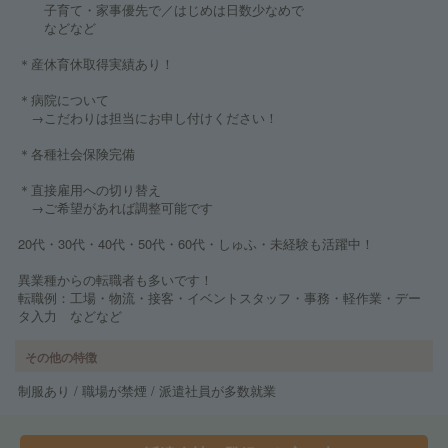
子育て・家事優先で／はじめは日数少なめで
などなど
＊産休育休取得実績あり！
＊病院について
→こだわりは担当にお申し付けください！
＊各種社会保険完備
＊直接雇用への切り替え
→ご希望があれば調整可能です
20代・30代・40代・50代・60代・しゅふ・未経験も活躍中！
異業種からの転職者も多いです！
転職例：工場・物流・接客・イベントスタッフ・事務・軽作業・デー
タ入力 などなど
その他の特徴
制服あり / 職場が禁煙 / 派遣社員が多数就業