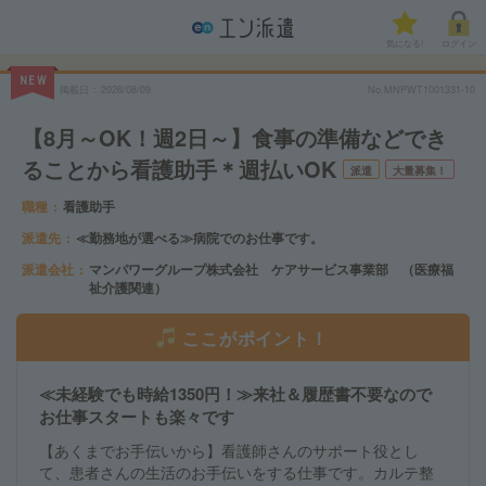
気になる!
ログイン
NEW
掲載日
2026/08/09
No.MNPWT1001331-10
【8月～OK！週2日～】食事の準備などでき
ることから看護助手＊週払いOK
派遣
大量募集！
職種
看護助手
派遣先
≪勤務地が選べる≫病院でのお仕事です。
派遣会社
マンパワーグループ株式会社 ケアサービス事業部 （医療福
祉介護関連）
ここがポイント！
≪未経験でも時給1350円！≫来社＆履歴書不要なので
お仕事スタートも楽々です
【あくまでお手伝いから】看護師さんのサポート役とし
て、患者さんの生活のお手伝いをする仕事です。カルテ整