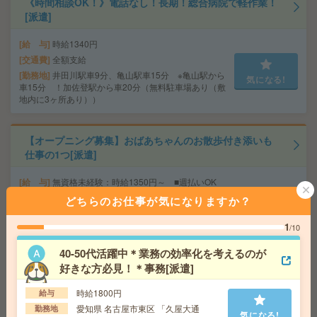
《時間相談OK！》電話なし！長期！総合病院で軽作業！
[派遣]
給 与
時給1340円
交通費
全額支給
勤務地
井田川駅車9分、亀山駅車15分 ※亀山駅から
気になる!
車15分 ！加佐登駅から車20分（無料駐車場あり（敷
地内に3ヶ所あり））
【オープニング募集】おばあちゃんのお散歩付き添いも
仕事の1つ[派遣]
給 与
無資格未経験：時給1350円～ ■週払いOK
■扶養内OK ■日収1万800円以上
どちらのお仕事が気になりますか？
交通費
交通費全額支給（ガソリン代もOK！）
気になる!
勤務地
【刈谷市】刈谷・東刈谷・一ツ木・逢妻など
1
/10
勤務地多数！
40-50代活躍中＊業務の効率化を考えるのが
好きな方必見！＊事務[派遣]
【2名募集】週3～4日在宅＊未経験OK＊メールで面接日
程調整[派遣]
時給1800円
給与
愛知県 名古屋市東区 「久屋大通
勤務地
気になる!