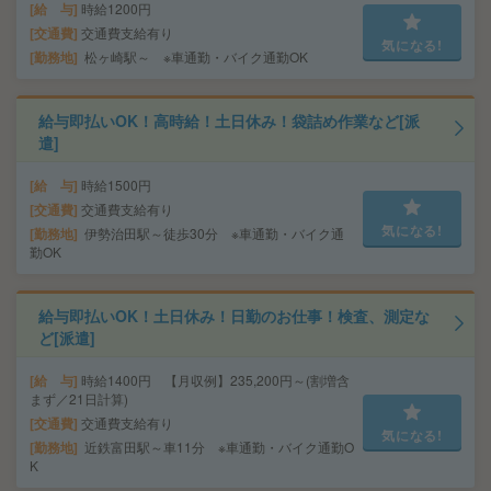
給 与
時給1200円
交通費
交通費支給有り
気になる!
勤務地
松ヶ崎駅～ ※車通勤・バイク通勤OK
給与即払いOK！高時給！土日休み！袋詰め作業など[派
遣]
給 与
時給1500円
交通費
交通費支給有り
気になる!
勤務地
伊勢治田駅～徒歩30分 ※車通勤・バイク通
勤OK
給与即払いOK！土日休み！日勤のお仕事！検査、測定な
ど[派遣]
給 与
時給1400円 【月収例】235,200円～(割増含
まず／21日計算)
交通費
交通費支給有り
気になる!
勤務地
近鉄富田駅～車11分 ※車通勤・バイク通勤O
K