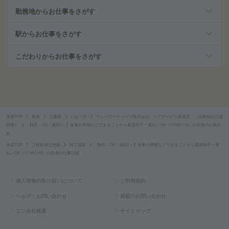
勤務地からお仕事をさがす
駅からお仕事をさがす
こだわりからお仕事をさがす
派遣TOP
東海
三重県
いなべ市
マンパワーグループ株式会社 ケアサービス事業部 （医療福祉介護
関連）
【8月～OK！週2日～】食事の準備などできることから看護助手＊週払いOK（111451112）の派遣の仕事詳
細
派遣TOP
三岐鉄道北勢線
阿下喜駅
【8月～OK！週2日～】食事の準備などできることから看護助手＊週
払いOK（111451112）の派遣の仕事詳細
個人情報の取り扱いについて
ご利用規約
ヘルプ・お問い合わせ
掲載のお問い合わせ
エン会社概要
サイトマップ