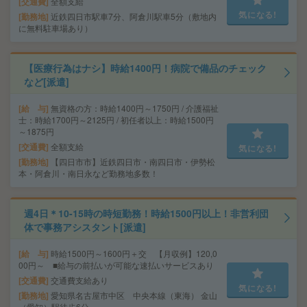
交通費
全額支給
気になる!
勤務地
近鉄四日市駅車7分、阿倉川駅車5分（敷地内
に無料駐車場あり）
【医療行為はナシ】時給1400円！病院で備品のチェック
など[派遣]
給 与
無資格の方：時給1400円～1750円 / 介護福祉
士：時給1700円～2125円 / 初任者以上：時給1500円
～1875円
交通費
全額支給
気になる!
勤務地
【四日市市】近鉄四日市・南四日市・伊勢松
本・阿倉川・南日永など勤務地多数！
週4日＊10-15時の時短勤務！時給1500円以上！非営利団
体で事務アシスタント[派遣]
給 与
時給1500円～1600円＋交 【月収例】120,0
00円～ ■給与の前払いが可能な速払いサービスあり
交通費
交通費支給あり
気になる!
勤務地
愛知県名古屋市中区 中央本線（東海） 金山
（愛知）駅徒歩6分