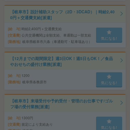
【岐阜市】設計補助スタッフ（2D・3DCAD）｜時給2,40
0円＋交通費支給[派遣]
給 与
時給2,400円＋交通費支給
交通費
公共交通機関は全額支給、車通勤は一部支給
気になる!
勤務地
岐阜県岐阜市六条（車通勤可・駐車場あり）
【12月までの期間限定】週3日OK！週5日もOK！／食品
やおせちの盛付け業務[派遣]
給 与
1200
勤務地
岐阜県各務原市
気になる!
【岐阜市】来場受付や予約受付・管理のお仕事です/ゴル
フ場の受付業務[派遣]
給 与
1300円
交通費
規定により支給あり
気になる!