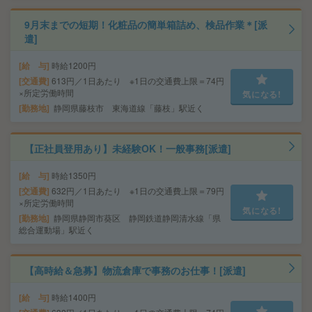
9月末までの短期！化粧品の簡単箱詰め、検品作業＊[派
遣]
給 与
時給1200円
交通費
613円／1日あたり ※1日の交通費上限＝74円
×所定労働時間
気になる!
勤務地
静岡県藤枝市 東海道線「藤枝」駅近く
【正社員登用あり】未経験OK！一般事務[派遣]
給 与
時給1350円
交通費
632円／1日あたり ※1日の交通費上限＝79円
×所定労働時間
気になる!
勤務地
静岡県静岡市葵区 静岡鉄道静岡清水線「県
総合運動場」駅近く
【高時給＆急募】物流倉庫で事務のお仕事！[派遣]
給 与
時給1400円