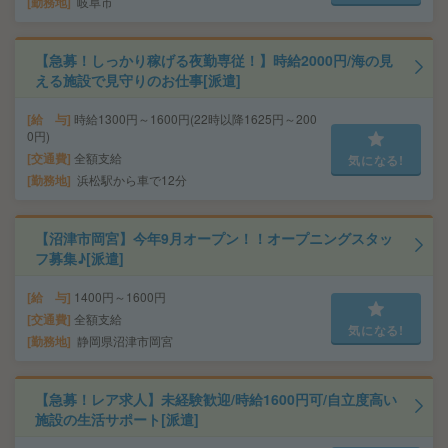
勤務地
岐阜市
【急募！しっかり稼げる夜勤専従！】時給2000円/海の見
える施設で見守りのお仕事[派遣]
給 与
時給1300円～1600円(22時以降1625円～200
0円)
交通費
全額支給
気になる!
勤務地
浜松駅から車で12分
【沼津市岡宮】今年9月オープン！！オープニングスタッ
フ募集♪[派遣]
給 与
1400円～1600円
交通費
全額支給
気になる!
勤務地
静岡県沼津市岡宮
【急募！レア求人】未経験歓迎/時給1600円可/自立度高い
施設の生活サポート[派遣]