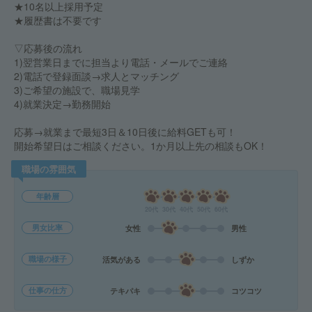
★10名以上採用予定
★履歴書は不要です
▽応募後の流れ
1)翌営業日までに担当より電話・メールでご連絡
2)電話で登録面談→求人とマッチング
3)ご希望の施設で、職場見学
4)就業決定→勤務開始
応募→就業まで最短3日＆10日後に給料GETも可！
開始希望日はご相談ください。1か月以上先の相談もOK！
職場の雰囲気
年齢層
20代
30代
40代
50代
60代
男女比率
女性
男性
職場の様子
活気がある
しずか
仕事の仕方
テキパキ
コツコツ