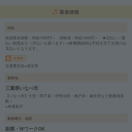
募集情報
時給
無資格未経験：時給1350円～ 経験者：時給1400円～ ★日払い／週
払い制度あり（月払いも選べます）※稼働開始時は手続き完了次第のお
支払いとなります。
交通費
交通費支給※規定有
勤務地
三重県いなべ市
【いなべ市】大安・阿下喜・伊勢治田・梅戸井・麻生田など勤務地多
数！
※車通勤可
勤務曜日・頻度
副業・WワークOK