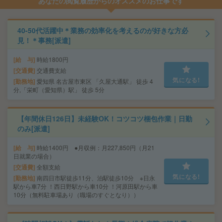
あなたの閲覧履歴からのオススメのお仕事です
40-50代活躍中＊業務の効率化を考えるのが好きな方必
見！＊事務[派遣]
給 与
時給1800円
交通費
交通費支給
気になる!
勤務地
愛知県 名古屋市東区 「久屋大通駅」 徒歩 4
分,「栄町（愛知県）駅」 徒歩 5分
【年間休日126日】未経験OK！コツコツ梱包作業｜日勤
のみ[派遣]
給 与
時給1400円 ●月収例：月227,850円（月21
日就業の場合）
交通費
全額支給
気になる!
勤務地
南四日市駅徒歩11分、泊駅徒歩10分 ※日永
駅から車7分 ！西日野駅から車10分 ！河原田駅から車
10分（無料駐車場あり（職場のすぐとなり））