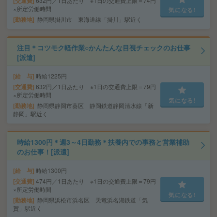
交通費
632円／1日あたり ※1日の交通費上限＝74円
×所定労働時間
気になる!
勤務地
静岡県掛川市 東海道線「掛川」駅近く
注目＊コツモク軽作業○かんたんな目視チェックのお仕事
[派遣]
給 与
時給1225円
交通費
632円／1日あたり ※1日の交通費上限＝79円
×所定労働時間
気になる!
勤務地
静岡県静岡市葵区 静岡鉄道静岡清水線「新
静岡」駅近く
時給1300円＊週3～4日勤務＊扶養内での事務と営業補助
のお仕事！[派遣]
給 与
時給1300円
交通費
474円／1日あたり ※1日の交通費上限＝79円
×所定労働時間
気になる!
勤務地
静岡県浜松市浜名区 天竜浜名湖鉄道「気
賀」駅近く