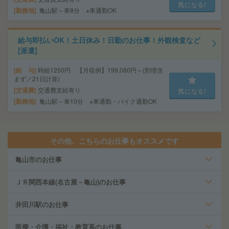
気になる!
勤務地
亀山駅～車8分 ※車通勤OK
給与即払いOK！土日休み！日勤のお仕事！外観検査など
[派遣]
給 与
時給1250円 【月収例】199,080円～(割増含
まず／21日計算)
交通費
交通費支給有り
気になる!
勤務地
亀山駅～車10分 ※車通勤・バイク通勤OK
その他、こちらのお仕事もオススメです
亀山市のお仕事
ＪＲ関西本線(名古屋－亀山)のお仕事
井田川駅のお仕事
医療・介護・福祉・教育系のお仕事