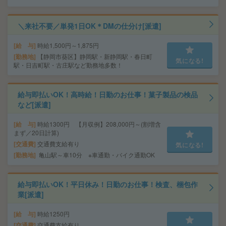
＼来社不要／単発1日OK＊DMの仕分け[派遣]
給 与
時給1,500円～1,875円
勤務地
【静岡市葵区】静岡駅・新静岡駅・春日町
気になる!
駅・日吉町駅・古庄駅など勤務地多数！
給与即払いOK！高時給！日勤のお仕事！菓子製品の検品
など[派遣]
給 与
時給1300円 【月収例】208,000円～(割増含
まず／20日計算)
交通費
交通費支給有り
気になる!
勤務地
亀山駅～車10分 ※車通勤・バイク通勤OK
給与即払いOK！平日休み！日勤のお仕事！検査、梱包作
業[派遣]
給 与
時給1250円
交通費
交通費支給有り