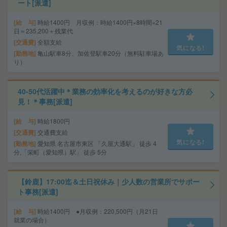
ート[派遣]
給 与
時給1400円 月収例：時給1400円×8時間×21
日＝235,200＋残業代
交通費
全額支給
気になる!
勤務地
亀山駅車8分、加佐登駅車20分（無料駐車場あ
り）
40-50代活躍中＊業務の効率化を考えるのが好きな方必
見！＊事務[派遣]
給 与
時給1800円
交通費
交通費支給
気になる!
勤務地
愛知県 名古屋市東区 「久屋大通駅」 徒歩 4
分,「栄町（愛知県）駅」 徒歩 5分
【鈴鹿】17:00迄＆土日祝休み｜少人数の営業所でサポー
ト事務[派遣]
給 与
時給1400円 ●月収例：220,500円（月21日
就業の場合）