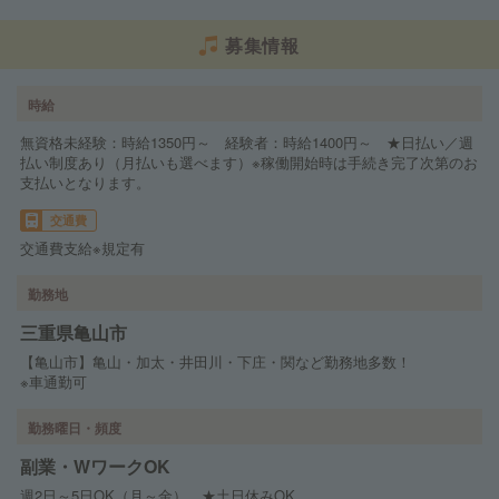
募集情報
時給
無資格未経験：時給1350円～ 経験者：時給1400円～ ★日払い／週
払い制度あり（月払いも選べます）※稼働開始時は手続き完了次第のお
支払いとなります。
交通費
交通費支給※規定有
勤務地
三重県亀山市
【亀山市】亀山・加太・井田川・下庄・関など勤務地多数！
※車通勤可
勤務曜日・頻度
副業・WワークOK
週2日～5日OK（月～金） ★土日休みOK