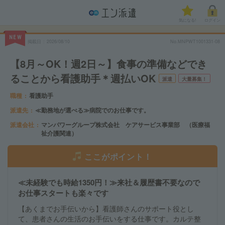
気になる!
ログイン
NEW
掲載日
2026/08/10
No.MNPWT1001331-08
【8月～OK！週2日～】食事の準備などでき
ることから看護助手＊週払いOK
派遣
大量募集！
職種
看護助手
派遣先
≪勤務地が選べる≫病院でのお仕事です。
派遣会社
マンパワーグループ株式会社 ケアサービス事業部 （医療福
祉介護関連）
ここがポイント！
≪未経験でも時給1350円！≫来社＆履歴書不要なので
お仕事スタートも楽々です
【あくまでお手伝いから】看護師さんのサポート役とし
て、患者さんの生活のお手伝いをする仕事です。カルテ整