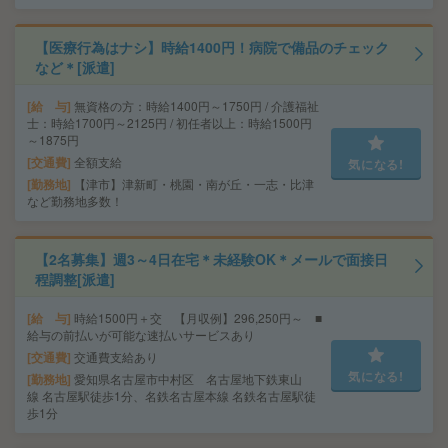
【医療行為はナシ】時給1400円！病院で備品のチェック
など＊[派遣]
給 与
無資格の方：時給1400円～1750円 / 介護福祉
士：時給1700円～2125円 / 初任者以上：時給1500円
～1875円
交通費
全額支給
気になる!
勤務地
【津市】津新町・桃園・南が丘・一志・比津
など勤務地多数！
【2名募集】週3～4日在宅＊未経験OK＊メールで面接日
程調整[派遣]
給 与
時給1500円＋交 【月収例】296,250円～ ■
給与の前払いが可能な速払いサービスあり
交通費
交通費支給あり
気になる!
勤務地
愛知県名古屋市中村区 名古屋地下鉄東山
線 名古屋駅徒歩1分、名鉄名古屋本線 名鉄名古屋駅徒
歩1分