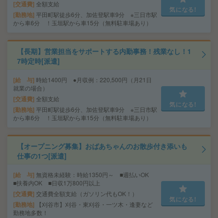
交通費
全額支給
気になる!
勤務地
平田町駅徒歩6分、加佐登駅車9分 ※三日市駅
から車6分 ！玉垣駅から車15分（無料駐車場あり）
【長期】営業担当をサポートする内勤事務！残業なし！1
7時定時[派遣]
給 与
時給1400円 ●月収例：220,500円（月21日
就業の場合）
交通費
全額支給
気になる!
勤務地
平田町駅徒歩6分、加佐登駅車9分 ※三日市駅
から車6分 ！玉垣駅から車15分（無料駐車場あり）
【オープニング募集】おばあちゃんのお散歩付き添いも
仕事の1つ[派遣]
給 与
無資格未経験：時給1350円～ ■週払いOK
■扶養内OK ■日収1万800円以上
交通費
交通費全額支給（ガソリン代もOK！）
気になる!
勤務地
【刈谷市】刈谷・東刈谷・一ツ木・逢妻など
勤務地多数！