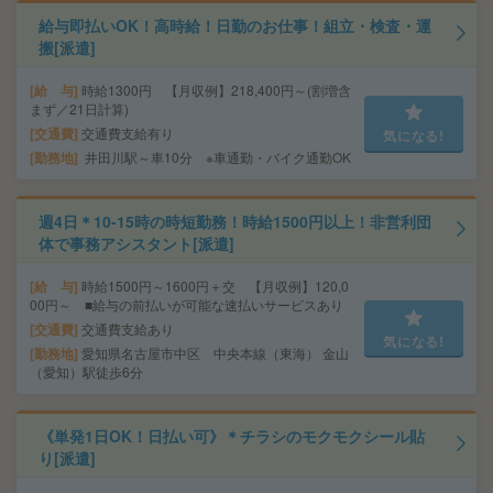
給与即払いOK！高時給！日勤のお仕事！組立・検査・運
搬[派遣]
給 与
時給1300円 【月収例】218,400円～(割増含
まず／21日計算)
交通費
交通費支給有り
気になる!
勤務地
井田川駅～車10分 ※車通勤・バイク通勤OK
週4日＊10-15時の時短勤務！時給1500円以上！非営利団
体で事務アシスタント[派遣]
給 与
時給1500円～1600円＋交 【月収例】120,0
00円～ ■給与の前払いが可能な速払いサービスあり
交通費
交通費支給あり
気になる!
勤務地
愛知県名古屋市中区 中央本線（東海） 金山
（愛知）駅徒歩6分
《単発1日OK！日払い可》＊チラシのモクモクシール貼
り[派遣]