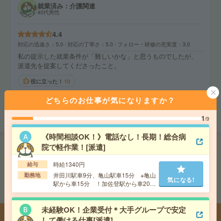
就業済み：介護関連
40代男性
4.4
対応の迅速さ
5.0
対応の丁寧さ
5.0
フォロー・研修の充実度
3.0
私の提示した就業条件が「難しいかな」と思うものでしたが、
派遣先を提案してくださったこと。
役に立った！
10
どちらのお仕事が気になりますか？
全4件をすべて見る
1
/9
《時間相談OK！》電話なし！長期！総合病
院で軽作業！[派遣]
興味があったら「★気になる！」をタップ！
時給1340円
給与
「気になる！」を押しておくと、
井田川駅車9分、亀山駅車15分 ※亀山
勤務地
保存した求人を
後でまとめてチェック
できます！
気になる!
駅から車15分 ！加佐登駅から車20分
（無料駐車場あり（敷地内に3ヶ所あ
り））
未経験OK！企業受付＊大手グループで安定
あなたの閲覧履歴からのオススメのお仕事です
して働ける仕事[派遣]