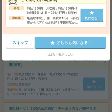
時給1350円 月収例：時給1350円×7
給与
《時間相談OK！》電話なし！長期！総合病院で軽作業！
時間55分×21日＝224,437円＋残業代
[派遣]
亀山駅車8分、井田川駅車13分 ※鈴鹿
気になる!
勤務地
市からもアクセル良好！平田町駅から
給 与
時給1340円
も20分！
交通費
全額支給
勤務地
井田川駅車9分、亀山駅車15分 ※亀山駅から
気になる!
車15分 ！加佐登駅から車20分（無料駐車場あり（敷
スキップ
どちらも気になる！
地内に3ヶ所あり））
しばらく表示しない
未経験OK！企業受付＊大手グループで安定して働ける仕
事[派遣]
給 与
時給1350円 月収例：時給1350円×7時間55
分×21日＝224,437円＋残業代
交通費
全額支給
気になる!
勤務地
亀山駅車8分、井田川駅車13分 ※鈴鹿市から
もアクセル良好！平田町駅からも20分！
電話対応なし！試作品の測定・データ入力など開発サポ