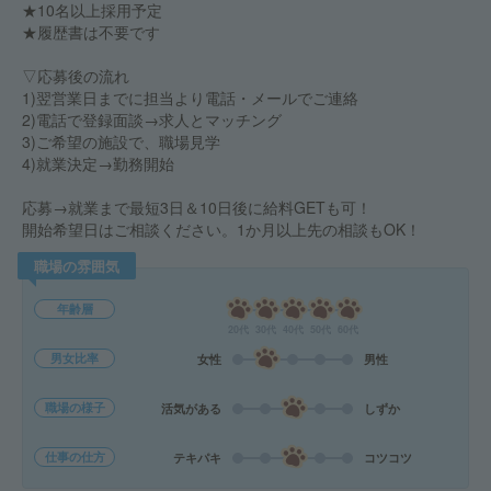
★10名以上採用予定
★履歴書は不要です
▽応募後の流れ
1)翌営業日までに担当より電話・メールでご連絡
2)電話で登録面談→求人とマッチング
3)ご希望の施設で、職場見学
4)就業決定→勤務開始
応募→就業まで最短3日＆10日後に給料GETも可！
開始希望日はご相談ください。1か月以上先の相談もOK！
職場の雰囲気
年齢層
20代
30代
40代
50代
60代
男女比率
女性
男性
職場の様子
活気がある
しずか
仕事の仕方
テキパキ
コツコツ