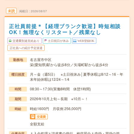
未読
掲載日
2026/08/07
正社員前提＊【経理ブランク歓迎】時短相談
OK！無理なくリスタート／残業なし
交通費別途支給あり
土日祝日が休み
WEB登録OK
正社員への紹介予定派遣
名古屋市中区
勤務地
栄(愛知県)駅から徒歩8分／矢場町駅から徒歩4分
月～金（週5日） ※土日祝休み│夏季休暇は8/12～16・年
曜日頻度
末年始休暇は12/24～1/4
08:30～17:30(実働8時間 休憩1時間)
時間
2026年10月上旬～長期 ※10月～！
期間
時給1600円 月収例 256,000円
時給
交通費
全額支給
＊入金処理と請求書の発行、検収照合＊売掛・買掛の管
仕事内容