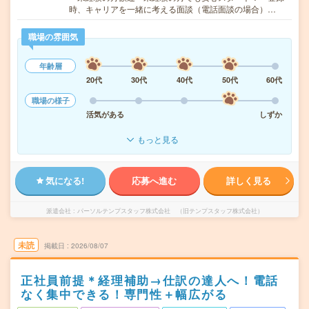
時、キャリアを一緒に考える面談（電話面談の場合）…
職場の雰囲気
年齢層
20代
30代
40代
50代
60代
職場の様子
活気がある
しずか
もっと見る
気になる!
応募へ進む
詳しく見る
派遣会社
パーソルテンプスタッフ株式会社 （旧テンプスタッフ株式会社）
未読
掲載日
2026/08/07
正社員前提＊経理補助→仕訳の達人へ！電話
なく集中できる！専門性＋幅広がる