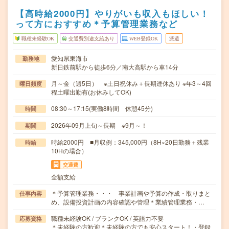
【高時給2000円】やりがいも収入もほしい！
って方におすすめ＊予算管理業務など
職種未経験OK
交通費別途支給あり
WEB登録OK
派遣
愛知県東海市
勤務地
新日鉄前駅から徒歩6分／南大高駅から車14分
月～金（週5日） ※土日祝休み＋長期連休あり ※年3～4回
曜日頻度
程土曜出勤有(お休みしてOK)
08:30～17:15(実働8時間 休憩45分)
時間
2026年09月上旬～長期 ※9月～！
期間
時給2000円 ■月収例：345,000円（8H×20日勤務＋残業
時給
10Hの場合）
交通費
全額支給
＊予算管理業務・・・ 事業計画や予算の作成・取りまと
仕事内容
め、設備投資計画の内容確認や管理＊業績管理業務・…
職種未経験OK / ブランクOK / 英語力不要
応募資格
＊未経験の方歓迎＊未経験の方でも安心スタート！・登録