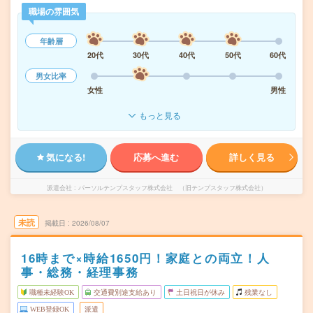
職場の雰囲気
年齢層
20代
30代
40代
50代
60代
男女比率
女性
男性
もっと見る
気になる!
応募へ進む
詳しく見る
派遣会社
パーソルテンプスタッフ株式会社 （旧テンプスタッフ株式会社）
未読
掲載日
2026/08/07
16時まで×時給1650円！家庭との両立！人
事・総務・経理事務
職種未経験OK
交通費別途支給あり
土日祝日が休み
残業なし
WEB登録OK
派遣