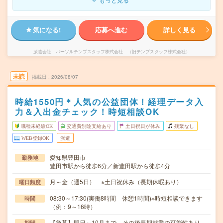
気になる!
応募へ進む
詳しく見る
派遣会社
パーソルテンプスタッフ株式会社 （旧テンプスタッフ株式会社）
未読
掲載日
2026/08/07
時給1550円＊人気の公益団体！経理データ入
力＆入出金チェック！時短相談OK
職種未経験OK
交通費別途支給あり
土日祝日が休み
残業なし
WEB登録OK
派遣
愛知県豊田市
勤務地
豊田市駅から徒歩6分／新豊田駅から徒歩4分
月～金（週5日） ※土日祝休み（長期休暇あり）
曜日頻度
08:30～17:30(実働8時間 休憩1時間)※時短相談できます
時間
（例：9～16時）
【急募】即日～10月まで その後長期就業の可能性あり
期間