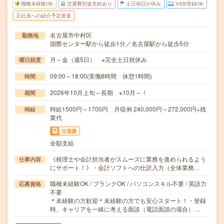
職種未経験OK
交通費別途支給あり
土日祝日が休み
WEB登録OK
正社員への紹介予定派遣
名古屋市中村区
勤務地
国際センター駅から徒歩1分／名古屋駅から徒歩5分
月～金（週5日） ※完全土日祝休み
曜日頻度
09:00～18:00(実働8時間 休憩1時間)
時間
2026年10月上旬～長期 ※10月～！
期間
時給1500円～1700円 月収例 240,000円～272,000円+残
時給
業代
交通費
全額支給
《税理士や会計担当者がスムーズに業務を進められるよう
仕事内容
にサポート！》・会計ソフトへの仕訳入力（全体業務…
職種未経験OK / ブランクOK / パソコンスキル不要 / 英語力
応募資格
不要
＊未経験の方歓迎＊未経験の方でも安心スタート！・登録
時、キャリアを一緒に考える面談（電話面談の場合）…