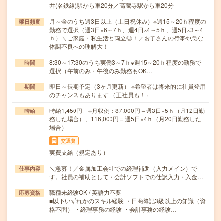
井(名鉄線)駅から車20分／高蔵寺駅から車20分
月～金のうち週3日以上（土日祝休み）※週15～20ｈ程度の
曜日頻度
勤務で選択（週3日×6～7ｈ、週4日×4～5ｈ、週5日×3～4
ｈ）＼ご家庭・私生活と両立◎！／お子さんの行事や急な
体調不良への理解大！
8:30～17:30のうち実働3～7ｈ※週15～20ｈ程度の勤務で
時間
選択（午前のみ・午後のみ勤務もOK…
即日～長期予定（3ヶ月更新） ※希望者は将来的に社員登用
期間
のチャンスもあります （正社員も！）
時給1,450円 ※月収例：87,000円＝週3日×5ｈ（月12日勤
時給
務した場合）、116,000円＝週5日×4ｈ（月20日勤務した
場合）
交通費
実費支給（規定あり）
＼急募！／金属加工会社での経理補助（入力メイン）で
仕事内容
す。社員の補助として・会計ソフトでの仕訳入力・入金…
職種未経験OK / 英語力不要
応募資格
■以下いずれかのスキル経験 ・日商簿記3級以上の知識（資
格不問） ・経理事務の経験 ・会計事務の経験…