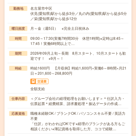
名古屋市中区
勤務地
伏見(愛知県)駅から徒歩3分／丸の内(愛知県)駅から徒歩5分
／栄(愛知県)駅から徒歩12分
月～金（週5日） ※完全土日祝休み
曜日頻度
09:00～17:30(実働7時間30分 休憩1時間)※定時は8:45～
時間
17:45！実働6時間以上で…
2026年09月上旬～長期 8月スタート、10月スタートも歓
期間
迎です！ ※9月～！
時給1600円 【月収例】時給1,600円×実働6～8時間×月21
時給
日＝201,600～268,800円
交通費
全額支給
＜グループ会社の経理処理をお願いします＞＊仕訳入力・
仕事内容
伝票起票＊経費精算、請求書処理＊振込データの作成…
職種未経験OK / ブランクOK / パソコンスキル不要 / 英語力
応募資格
不要
「仕訳」がわかればOKです※経理のブランクがある方もご
相談ください※簿記資格を取得した方、ココで経験…