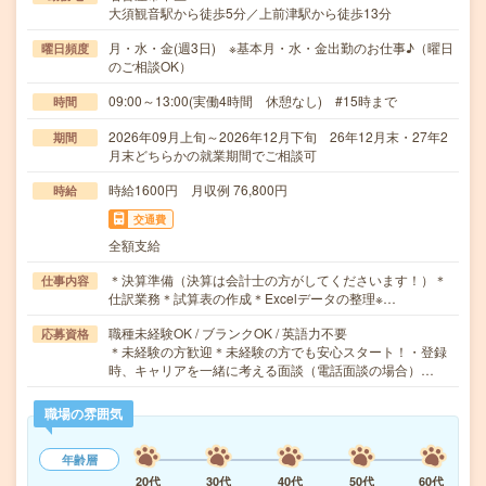
大須観音駅から徒歩5分／上前津駅から徒歩13分
月・水・金(週3日) ※基本月・水・金出勤のお仕事♪（曜日
曜日頻度
のご相談OK）
09:00～13:00(実働4時間 休憩なし) #15時まで
時間
2026年09月上旬～2026年12月下旬 26年12月末・27年2
期間
月末どちらかの就業期間でご相談可
時給1600円 月収例 76,800円
時給
交通費
全額支給
＊決算準備（決算は会計士の方がしてくださいます！）＊
仕事内容
仕訳業務＊試算表の作成＊Excelデータの整理※…
職種未経験OK / ブランクOK / 英語力不要
応募資格
＊未経験の方歓迎＊未経験の方でも安心スタート！・登録
時、キャリアを一緒に考える面談（電話面談の場合）…
職場の雰囲気
年齢層
20代
30代
40代
50代
60代