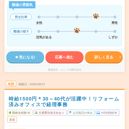
職場の雰囲気
男女比率
女性
男性
職場の様子
活気がある
しずか
気になる!
応募へ進む
詳しく見る
派遣会社
エンプロ株式会社
未読
掲載日
2026/08/07
時給1500円＊30～40代が活躍中！リフォーム
済みオフィスで経理事務
職種未経験OK
交通費別途支給あり
土日祝日が休み
WEB登録OK
派遣