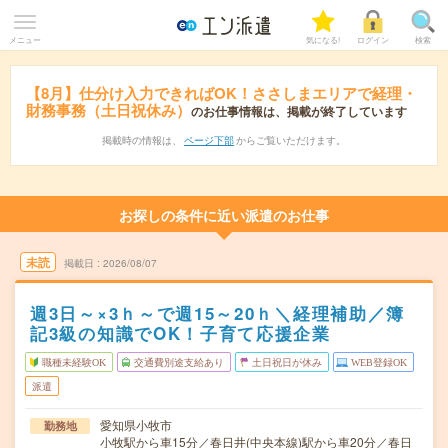
メニュー
気になる!
ログイン
検索
【8月】仕分け入力できればOK！ささしまエリアで経理・
財務事務（土日祝休み）
のお仕事情報は、掲載が終了しています
掲載時の情報は、
ページ下部
からご覧いただけます。
お探しの条件に近い派遣のお仕事
未読
掲載日
2026/08/07
週3日～×3ｈ～で週15～20ｈ＼経理補助／簿
記3級の知識でOK！子育て応援企業
職種未経験OK
交通費別途支給あり
土日祝日が休み
WEB登録OK
派遣
愛知県小牧市
勤務地
小牧駅から車15分／春日井(中央本線)駅から車20分／春日