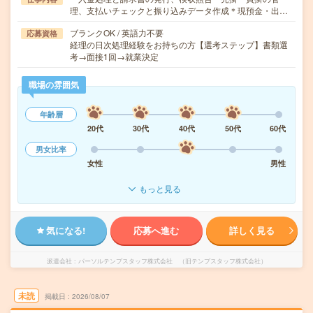
理、支払いチェックと振り込みデータ作成＊現預金・出…
ブランクOK / 英語力不要
応募資格
経理の日次処理経験をお持ちの方【選考ステップ】書類選
考→面接1回→就業決定
職場の雰囲気
年齢層
20代
30代
40代
50代
60代
男女比率
女性
男性
もっと見る
気になる!
応募へ進む
詳しく見る
派遣会社
パーソルテンプスタッフ株式会社 （旧テンプスタッフ株式会社）
未読
掲載日
2026/08/07