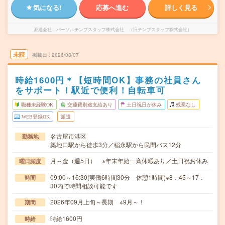
気になる!
応募へ進む
詳しく見る
派遣会社
パーソルテンプスタッフ株式会社 （旧テンプスタッフ株式会社）
未読
掲載日
2026/08/07
時給1600円＊【短時間OK】事務の社員さん
をサポート！駅近で便利！自転車可
職種未経験OK
交通費別途支給あり
土日祝日が休み
残業なし
WEB登録OK
派遣
名古屋市港区
勤務地
築地口駅から徒歩3分／稲永駅から民間バス12分
月～金（週5日） ※年末年始一斉休暇あり／土日祝お休み
曜日頻度
09:00～16:30(実働6時間30分 休憩1時間)※8：45～17：
時間
30内で時間相談可能です
2026年09月上旬～長期 ※9月～！
期間
時給1600円
時給