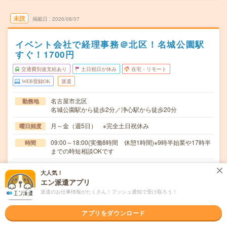
未読
掲載日
2026/08/07
イベント会社で経理事務＠北区！名城公園駅
すぐ！1700円
交通費別途支給あり
土日祝日が休み
在宅・リモート
WEB登録OK
派遣
名古屋市北区
勤務地
名城公園駅から徒歩2分／浄心駅から徒歩20分
月～金（週5日） ※完全土日祝休み
曜日頻度
09:00～18:00(実働8時間 休憩1時間)※9時半始業や17時半
時間
までの時短相談OKです
【急募】即日～長期 ※8月～！
期間
大人気！
エン派遣アプリ
時給1700円 月収例 272,000円
時給
派遣のお仕事情報がたくさん！プッシュ通知で受け取ろう！
交通費
全額支給
アプリをダウンロード
＊仕訳のデータ入力＊科目などの確認＊月次報告の確認＊
仕事内容