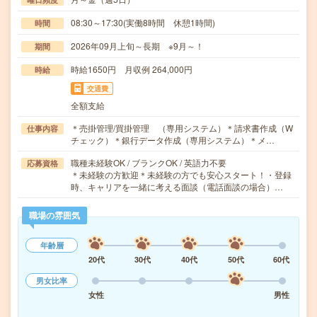
08:30～17:30(実働8時間 休憩1時間)
時間
2026年09月上旬～長期 ※9月～！
期間
時給1650円 月収例 264,000円
時給
交通費
全額支給
＊売掛管理/買掛管理 （専用システム）＊請求書作成（W
仕事内容
チェック）＊銀行データ作成（専用システム）＊メ…
職種未経験OK / ブランクOK / 英語力不要
応募資格
＊未経験の方歓迎＊未経験の方でも安心スタート！・登録
時、キャリアを一緒に考える面談（電話面談の場合）…
職場の雰囲気
年齢層
20代
30代
40代
50代
60代
男女比率
女性
男性