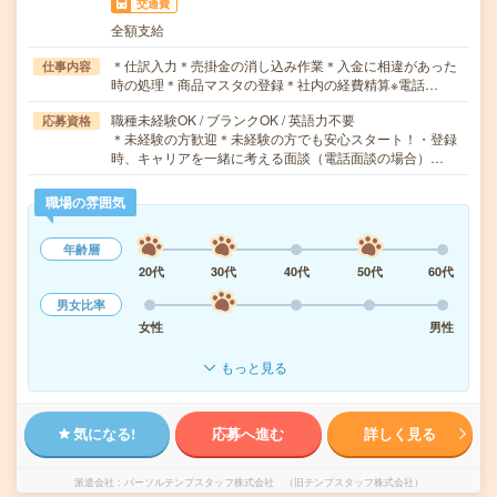
交通費
全額支給
＊仕訳入力＊売掛金の消し込み作業＊入金に相違があった
仕事内容
時の処理＊商品マスタの登録＊社内の経費精算※電話…
職種未経験OK / ブランクOK / 英語力不要
応募資格
＊未経験の方歓迎＊未経験の方でも安心スタート！・登録
時、キャリアを一緒に考える面談（電話面談の場合）…
職場の雰囲気
年齢層
20代
30代
40代
50代
60代
男女比率
女性
男性
もっと見る
気になる!
応募へ進む
詳しく見る
派遣会社
パーソルテンプスタッフ株式会社 （旧テンプスタッフ株式会社）