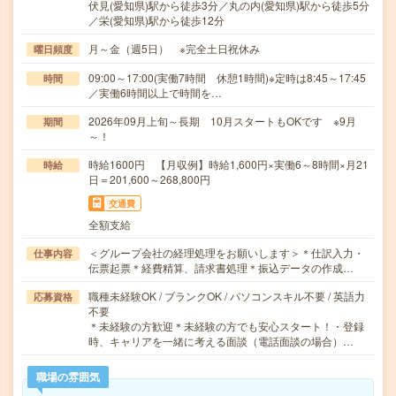
伏見(愛知県)駅から徒歩3分／丸の内(愛知県)駅から徒歩5分
／栄(愛知県)駅から徒歩12分
月～金（週5日） ※完全土日祝休み
曜日頻度
09:00～17:00(実働7時間 休憩1時間)※定時は8:45～17:45
時間
／実働6時間以上で時間を…
2026年09月上旬～長期 10月スタートもOKです ※9月
期間
～！
時給1600円 【月収例】時給1,600円×実働6～8時間×月21
時給
日＝201,600～268,800円
交通費
全額支給
＜グループ会社の経理処理をお願いします＞＊仕訳入力・
仕事内容
伝票起票＊経費精算、請求書処理＊振込データの作成…
職種未経験OK / ブランクOK / パソコンスキル不要 / 英語力
応募資格
不要
＊未経験の方歓迎＊未経験の方でも安心スタート！・登録
時、キャリアを一緒に考える面談（電話面談の場合）…
職場の雰囲気