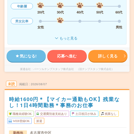
年齢層
20代
30代
40代
50代
60代
男女比率
女性
男性
もっと見る
気になる!
応募へ進む
詳しく見る
派遣会社
パーソルテンプスタッフ株式会社 （旧テンプスタッフ株式会社）
未読
掲載日
2026/08/07
時給1600円＊【マイカー通勤もOK】残業な
し！1日4時間勤務＊事務のお仕事
職種未経験OK
交通費別途支給あり
土日祝日が休み
残業なし
WEB登録OK
派遣
名古屋市中区
勤務地