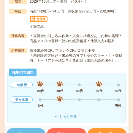
2026年10月上旬～長期 ※10月～！
期間
時給1420円～1450円 月収例 227,200円～232,000円
時給
交通費
全額支給
＊売掛金の消し込み作業＊入金に相違があった時の処理＊
仕事内容
商品マスタの登録＊社内の経費精算＊仕訳入力※電話…
職種未経験OK / ブランクOK / 英語力不要
応募資格
＊未経験の方歓迎＊未経験の方でも安心スタート！・登録
時、キャリアを一緒に考える面談（電話面談の場合）…
職場の雰囲気
年齢層
20代
30代
40代
50代
60代
男女比率
女性
男性
もっと見る