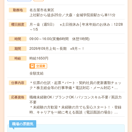
名古屋市名東区
勤務地
上社駅から徒歩25分／大森・金城学院前駅から車11分
月～金（週5日） ※土日祝休み│年末年始のお休み：12/28
曜日頻度
～1/5
09:00～16:00(実働6時間 休憩1時間)
時間
2026年09月上旬～長期 ※9月～！
期間
時給1650円
時給
交通費
全額支給
＊伝票の仕訳・起票＊パート・契約社員の更新書類チェッ
仕事内容
ク＊株主総会等の行事準備＊電話対応・メール対応＊…
職種未経験OK / ブランクOK / パソコンスキル不要 / 英語力
応募資格
不要
＊未経験の方歓迎＊未経験の方でも安心スタート！・登録
時、キャリアを一緒に考える面談（電話面談の場合）…
職場の雰囲気