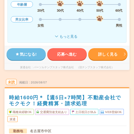
年齢層
20代
30代
40代
50代
60代
男女比率
女性
男性
もっと見る
気になる!
応募へ進む
詳しく見る
派遣会社
パーソルテンプスタッフ株式会社 （旧テンプスタッフ株式会社）
未読
掲載日
2026/08/07
時給1600円＊【週5日×7時間】不動産会社で
モクモク！経費精算・請求処理
職種未経験OK
交通費別途支給あり
土日祝日が休み
WEB登録OK
派遣
名古屋市中区
勤務地