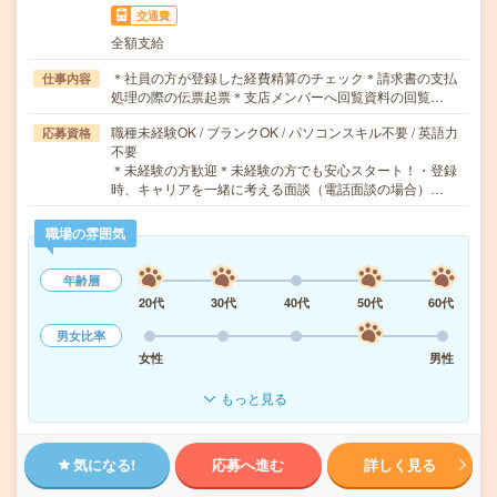
交通費
全額支給
＊社員の方が登録した経費精算のチェック＊請求書の支払
仕事内容
処理の際の伝票起票＊支店メンバーへ回覧資料の回覧…
職種未経験OK / ブランクOK / パソコンスキル不要 / 英語力
応募資格
不要
＊未経験の方歓迎＊未経験の方でも安心スタート！・登録
時、キャリアを一緒に考える面談（電話面談の場合）…
職場の雰囲気
年齢層
20代
30代
40代
50代
60代
男女比率
女性
男性
もっと見る
気になる!
応募へ進む
詳しく見る