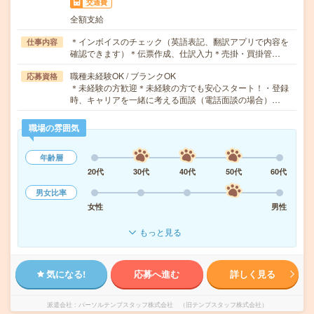
交通費
全額支給
＊インボイスのチェック（英語表記、翻訳アプリで内容を
仕事内容
確認できます）＊伝票作成、仕訳入力＊売掛・買掛管…
職種未経験OK / ブランクOK
応募資格
＊未経験の方歓迎＊未経験の方でも安心スタート！・登録
時、キャリアを一緒に考える面談（電話面談の場合）…
職場の雰囲気
年齢層
20代
30代
40代
50代
60代
男女比率
女性
男性
もっと見る
気になる!
応募へ進む
詳しく見る
派遣会社
パーソルテンプスタッフ株式会社 （旧テンプスタッフ株式会社）