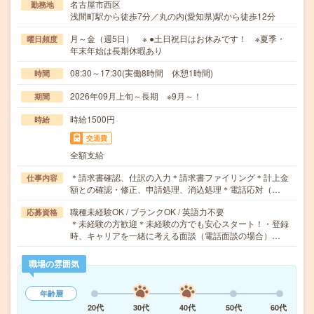
名古屋市西区
勤務地
浅間町駅から徒歩7分／丸の内(愛知県)駅から徒歩12分
月～金（週5日） ※ ●土日祝日はお休みです！ ※夏季・
曜日頻度
年末年始は長期休暇あり
08:30～17:30(実働8時間 休憩1時間)
時間
2026年09月上旬～長期 ※9月～！
期間
時給1500円
時給
交通費
全額支給
＊請求書確認、仕訳の入力＊請求書ファイリング＊計上金
仕事内容
額との確認・修正、申請処理、消込処理＊電話応対（…
職種未経験OK / ブランクOK / 英語力不要
応募資格
＊未経験の方歓迎＊未経験の方でも安心スタート！・登録
時、キャリアを一緒に考える面談（電話面談の場合）…
職場の雰囲気
年齢層
20代
30代
40代
50代
60代