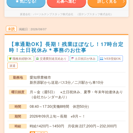
気になる!
応募へ進む
詳しく見る
派遣会社
パーソルテンプスタッフ株式会社 （旧テンプスタッフ株式会社）
未読
掲載日
2026/08/07
【車通勤OK】長期！残業ほぼなし！17時台定
時！土日祝休み＊事務のお仕事
職種未経験OK
交通費別途支給あり
土日祝日が休み
WEB登録OK
派遣
愛知県豊橋市
勤務地
新所原駅から送迎バス3分／二川駅から車10分
月～金（週5日） ※土日祝休み、夏季・年末年始連休あり
曜日頻度
（会社カレンダーあり）
08:40～17:30(実働8時間 休憩50分)
時間
2026年09月上旬～長期 ※9月～！
期間
時給1420円～1450円 月収例 227,200円～232,000円
時給