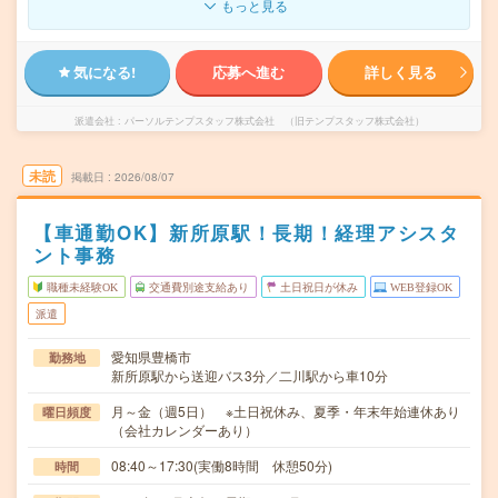
もっと見る
気になる!
応募へ進む
詳しく見る
派遣会社
パーソルテンプスタッフ株式会社 （旧テンプスタッフ株式会社）
未読
掲載日
2026/08/07
【車通勤OK】新所原駅！長期！経理アシスタ
ント事務
職種未経験OK
交通費別途支給あり
土日祝日が休み
WEB登録OK
派遣
愛知県豊橋市
勤務地
新所原駅から送迎バス3分／二川駅から車10分
月～金（週5日） ※土日祝休み、夏季・年末年始連休あり
曜日頻度
（会社カレンダーあり）
08:40～17:30(実働8時間 休憩50分)
時間