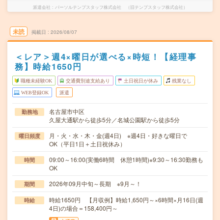
派遣会社
パーソルテンプスタッフ株式会社 （旧テンプスタッフ株式会社）
未読
掲載日
2026/08/07
＜レア＞週4×曜日が選べる×時短！【経理事
務】時給1650円
職種未経験OK
交通費別途支給あり
土日祝日が休み
残業なし
WEB登録OK
派遣
名古屋市中区
勤務地
久屋大通駅から徒歩5分／名城公園駅から徒歩5分
月・火・水・木・金(週4日) ※週4日・好きな曜日で
曜日頻度
OK（平日1日＋土日祝休み）
09:00～16:00(実働6時間 休憩1時間)※9:30～16:30勤務も
時間
OK
2026年09月中旬～長期 ※9月～！
期間
時給1650円 【月収例】時給1,650円～×6時間×月16日(週
時給
4日)の場合＝158,400円～