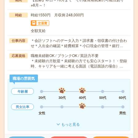
※8月～！
時給1550円 月収例 248,000円
時給
交通費
全額支給
＊会計ソフトへのデータ入力＊請求書・領収書の付け合わ
仕事内容
せ＊入出金の確認＊経費精算＊小口現金の管理＊銀行…
職種未経験OK / ブランクOK / 英語力不要
応募資格
＊未経験の方歓迎＊未経験の方でも安心スタート！・登録
時、キャリアを一緒に考える面談（電話面談の場合）…
職場の雰囲気
年齢層
20代
30代
40代
50代
60代
男女比率
女性
男性
もっと見る