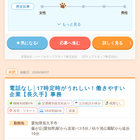
男女比率
女性
男性
もっと見る
気になる!
応募へ進む
詳しく見る
派遣会社
パーソルテンプスタッフ株式会社 （旧テンプスタッフ株式会社）
未読
掲載日
2026/08/07
電話なし│17時定時がうれしい！働きやすい
企業【長久手】事務
職種未経験OK
交通費別途支給あり
土日祝日が休み
残業なし
在宅・リモート
WEB登録OK
派遣
愛知県長久手市
勤務地
藤が丘(愛知県)駅から送迎バス5分／杁ケ池公園駅から徒歩
10分