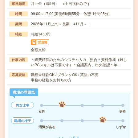
月～金（週5日） ※土日祝休みです
曜日頻度
09:00～17:00(実働6時間55分 休憩1時間05分)
時間
2026年11月上旬～長期 ※11月～！
期間
時給1450円
時給
交通費
全額支給
＊経費精算のためのシステム入力、照合＊資料作成（難し
仕事内容
いPCスキルは不要です）＊会議案内、出欠確認＊年…
職種未経験OK / ブランクOK / 英語力不要
応募資格
事務の経験をお持ちの方
職場の雰囲気
男女比率
女性
男性
職場の様子
活気がある
しずか
もっと見る