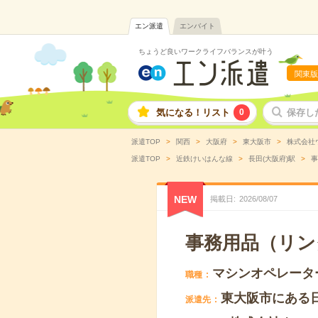
エン派遣
エンバイト
ちょうど良いワークライフバランスが叶う
関東版
気になる！リスト
0
保存し
派遣TOP
関西
大阪府
東大阪市
株式会社
派遣TOP
近鉄けいはんな線
長田(大阪府)駅
事
NEW
掲載日
2026
/
08
/
07
事務用品（リング
マシンオペレータ
職種
東大阪市にある
派遣先