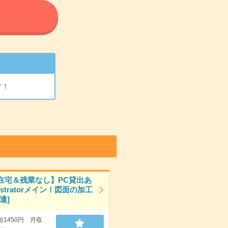
る
す！
在宅＆残業なし】PC貸出あ
lustratorメイン！図面の加工
遣]
給1450円 月収