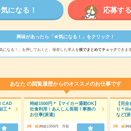
気になる！
応募す
興味があったら「★気になる！」をクリック！
気になる！」を押しておくと、保存した求人を
後でまとめてチェック
できま
あなた
の閲覧履歴からのオススメのお仕事です
CAD
時給1500円＊【マイカー通勤OK】
【完全
の加工＊
社食利用！あんしん長期！事務の
り＊il
お仕事[派遣]
など[派
[時 給]
時給1500円 月収
[時 給]
時