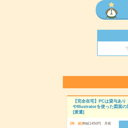
「
【完全在宅】PCは貸与あり！
やIllustratorを使った図面
[派遣]
[時 給]
時給1450円 月収