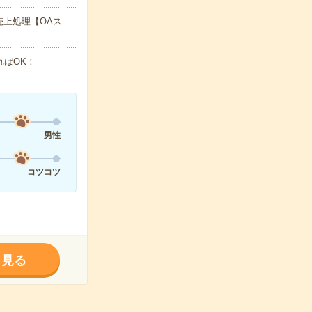
上処理【OAス
ればOK！
男性
コツコツ
く見る