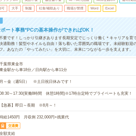
勤可
大手
制服
社食/補助あり
職場が禁煙
Word
Excel
！
ポート事務*PCの基本操作ができればOK！
不要です！しっかり引継ぎあります長期安定でじっくり働く＊キャリアを育
快適勤務！髪型やネイルも自由！落ち着いた雰囲気の職場です。未経験歓迎
フ。あなたの「やってみたい」を大切に、未来につながる一歩を支えます。
千葉県東金市
東金駅から車18分／日向駅から車11分
月～金（週5日） ※土日祝日休みです！
08:30～17:30(実働8時間 休憩1時間)※17時台定時でプライベートも充実！
【急募】即日～長期 ※8月～！
時給1450円 月収例 232,000円+残業代
交通費
全額支給