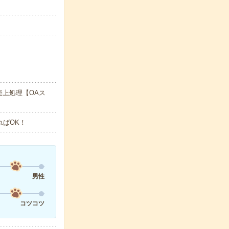
上処理【OAス
ればOK！
男性
コツコツ