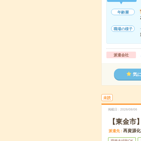
年齢層
職場の様子
派遣会社
気
未読
掲載日
2026/08/06
【東金市】
再資源化
派遣先
職種未経験OK