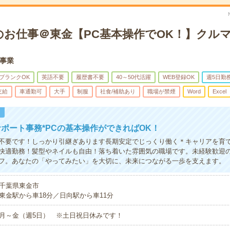
のお仕事＠東金【PC基本操作でOK！】クルマ
事業
ブランクOK
英語不要
履歴書不要
40～50代活躍
WEB登録OK
週5日勤
支給
車通勤可
大手
制服
社食/補助あり
職場が禁煙
Word
Excel
！
ポート事務*PCの基本操作ができればOK！
不要です！しっかり引継ぎあります長期安定でじっくり働く＊キャリアを育
快適勤務！髪型やネイルも自由！落ち着いた雰囲気の職場です。未経験歓迎
フ。あなたの「やってみたい」を大切に、未来につながる一歩を支えます。
千葉県東金市
東金駅から車18分／日向駅から車11分
月～金（週5日） ※土日祝日休みです！