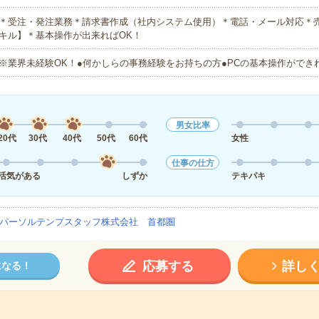
＊受注・発注業務＊請求書作成（社内システム使用）＊電話・メール対応＊売
キル】＊基本操作が出来ればOK！
※業界未経験OK！●何かしらの事務経験をお持ちの方●PCの基本操作ができ
男女比率
20代
30代
40代
50代
60代
女性
仕事の仕方
活気がある
しずか
テキパキ
パーソルテンプスタッフ株式会社 首都圏
応募する
詳し
になる！