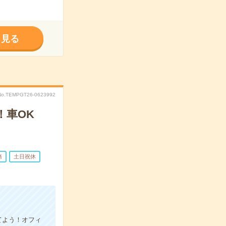
く見る
No.TEMPGT26-0623992
！車OK
務
土日祝休
てよう！オフィ