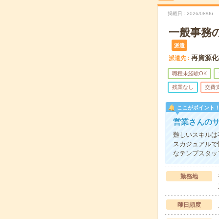
掲載日
2026/08/06
一般事務
派遣
再資源化
派遣先
職種未経験OK
残業なし
交費
ここがポイント
営業さんのサ
難しいスキルは
スカジュアルで
なテンプスタッ
勤務地
曜日頻度