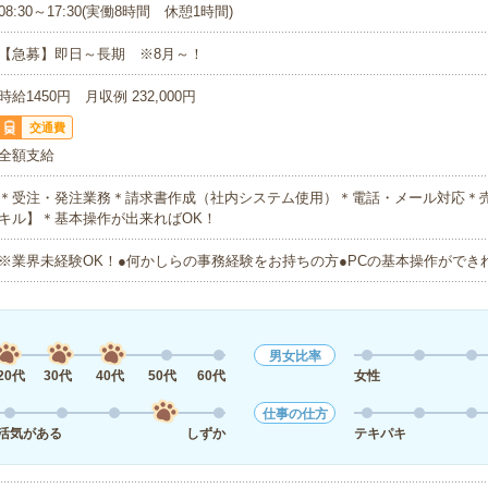
08:30～17:30(実働8時間 休憩1時間)
【急募】即日～長期 ※8月～！
時給1450円 月収例 232,000円
交通費
全額支給
＊受注・発注業務＊請求書作成（社内システム使用）＊電話・メール対応＊売
キル】＊基本操作が出来ればOK！
※業界未経験OK！●何かしらの事務経験をお持ちの方●PCの基本操作ができ
男女比率
20代
30代
40代
50代
60代
女性
仕事の仕方
活気がある
しずか
テキパキ