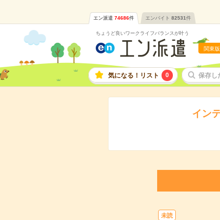
エン派遣
74686
件
エンバイト
82531
件
ちょうど良いワークライフバランスが叶う
関東版
気になる！リスト
0
保存し
イン
未読