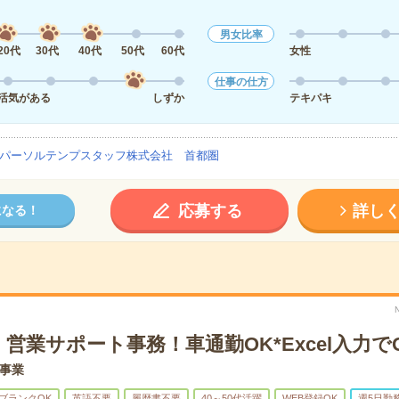
男女比率
20代
30代
40代
50代
60代
女性
仕事の仕方
活気がある
しずか
テキパキ
パーソルテンプスタッフ株式会社 首都圏
応募する
詳し
になる！
営業サポート事務！車通勤OK*Excel入力で
事業
ブランクOK
英語不要
履歴書不要
40～50代活躍
WEB登録OK
週5日勤