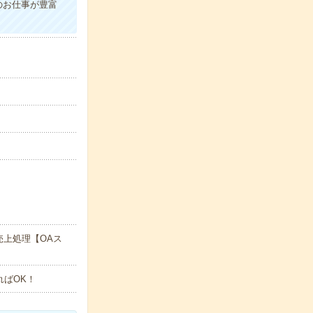
のお仕事が豊富
上処理【OAス
ればOK！