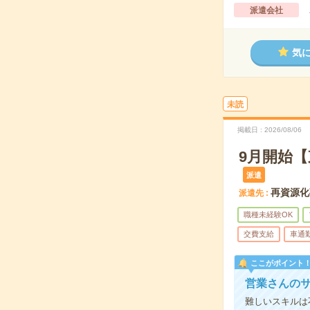
派遣会社
気
未読
掲載日
2026/08/06
9月開始
派遣
再資源化
派遣先
職種未経験OK
交費支給
車通
ここがポイント
営業さんのサ
難しいスキルは