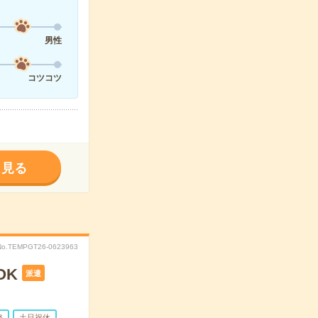
男性
コツコツ
く見る
No.TEMPGT26-0623963
OK
派遣
務
土日祝休