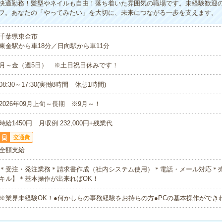
快適勤務！髪型やネイルも自由！落ち着いた雰囲気の職場です。未経験歓迎
フ。あなたの「やってみたい」を大切に、未来につながる一歩を支えます。
千葉県東金市
東金駅から車18分／日向駅から車11分
月～金（週5日） ※土日祝日休みです！
08:30～17:30(実働8時間 休憩1時間)
2026年09月上旬～長期 ※9月～！
時給1450円 月収例 232,000円+残業代
交通費
全額支給
＊受注・発注業務＊請求書作成（社内システム使用）＊電話・メール対応＊売
キル】＊基本操作が出来ればOK！
※業界未経験OK！●何かしらの事務経験をお持ちの方●PCの基本操作ができ