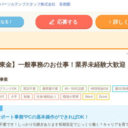
パーソルテンプスタッフ株式会社 首都圏
応募する
詳し
になる！
【東金】一般事務のお仕事！業界未経験大歓迎
事業
ブランクOK
英語不要
履歴書不要
40～50代活躍
WEB登録OK
週5日勤
勤可
大手
制服
社食/補助あり
職場が禁煙
Word
Excel
！
ポート事務*PCの基本操作ができればOK！
不要です！しっかり引継ぎあります長期安定でじっくり働く＊キャリアを育