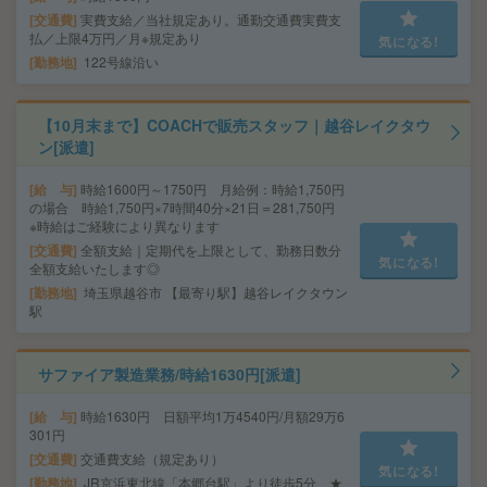
交通費
実費支給／当社規定あり。通勤交通費実費支
払／上限4万円／月※規定あり
気になる!
勤務地
122号線沿い
【10月末まで】COACHで販売スタッフ｜越谷レイクタウ
ン[派遣]
給 与
時給1600円～1750円 月給例：時給1,750円
の場合 時給1,750円×7時間40分×21日＝281,750円
※時給はご経験により異なります
交通費
全額支給｜定期代を上限として、勤務日数分
気になる!
全額支給いたします◎
勤務地
埼玉県越谷市 【最寄り駅】越谷レイクタウン
駅
サファイア製造業務/時給1630円[派遣]
給 与
時給1630円 日額平均1万4540円/月額29万6
301円
交通費
交通費支給（規定あり）
気になる!
勤務地
JR京浜東北線「本郷台駅」より徒歩5分 ★