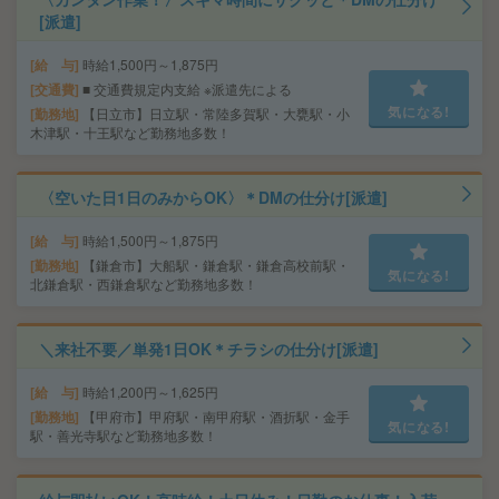
[派遣]
給 与
時給1,500円～1,875円
交通費
■ 交通費規定内支給 ※派遣先による
気になる!
勤務地
【日立市】日立駅・常陸多賀駅・大甕駅・小
木津駅・十王駅など勤務地多数！
〈空いた日1日のみからOK〉＊DMの仕分け[派遣]
給 与
時給1,500円～1,875円
勤務地
【鎌倉市】大船駅・鎌倉駅・鎌倉高校前駅・
気になる!
北鎌倉駅・西鎌倉駅など勤務地多数！
＼来社不要／単発1日OK＊チラシの仕分け[派遣]
給 与
時給1,200円～1,625円
勤務地
【甲府市】甲府駅・南甲府駅・酒折駅・金手
気になる!
駅・善光寺駅など勤務地多数！