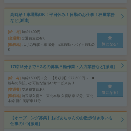
高時給！車通勤OK！平日休み！日勤のお仕事！秤量業務
など[派遣]
給 与
時給1400円
交通費
交通費支給有り
気になる!
勤務地
ふじみ野駅～車10分 ※車通勤・バイク通勤O
K
17時15分まで＊2名の募集＊軽作業・入力業務など[派遣]
給 与
時給1500円＋交 【月収例】277,500円～ ■
給与の前払いが可能な速払いサービスあり
交通費
交通費支給あり
気になる!
勤務地
埼玉県久喜市 東北本線 久喜駅車12分、東北
本線 新白岡駅車11分
【オープニング募集】おばあちゃんのお散歩付き添いも
仕事の1つ[派遣]