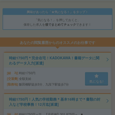
興味があったら「★気になる！」をタップ！
「気になる！」を押しておくと、
保存した求人を
後でまとめてチェック
できます！
あなたの閲覧履歴からのオススメのお仕事です
時給1750円＊完全在宅！KADOKAWA！書籍データに関
わるデータ入力[派遣]
給 与
時給1750円
交通費
全額支給
気になる!
勤務地
飯田橋駅徒歩3分、九段下駅徒歩7分
時給1750円！人気の学校勤務＊基本16時まで＊書類の封
入など学校事務！12月迄[派遣]
給 与
時給1750円＋交 【月収例】301,875円～ ■