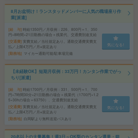
8月お盆明け！ランスタッドメンバーに人気の職場座り作
業[派遣]
給 与
時給1350円／月収例：226、800円＝1、350
円×8時間×21日勤務の場合＋残業代、交通費別途支給
交通費
実費支給／当社規定あり。通勤交通費実費支
気になる!
払／上限4万円／月※規定あり
勤務地
マイカー通勤可能/駐車場完備
【未経験OK】短期月収例：33万円！カンタン作業でがっ
ちり[派遣]
給 与
時給1700円／月収例：331、500円＝1、700
円×7時間30分×21日勤務の場合＋残業代（1700円×1.2
5×30hの場合＝63750）、交通費別途支給
交通費
実費支給／当社規定あり。通勤交通費実費支
気になる!
払／上限4万円／月※規定あり
勤務地
白岡駅より無料送迎バスあり
20名以上の大量募集！週3日～OK梨のカンタン選果・箱