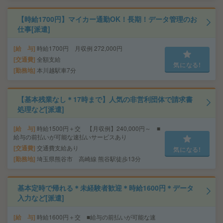
【時給1700円】マイカー通勤OK！長期！データ管理のお
仕事[派遣]
給 与
時給1700円 月収例 272,000円
交通費
全額支給
気になる!
勤務地
本川越駅車7分
【基本残業なし＊17時まで】人気の非営利団体で請求書
処理など[派遣]
給 与
時給1500円＋交 【月収例】240,000円～ ■
給与の前払いが可能な速払いサービスあり
交通費
交通費支給あり
気になる!
勤務地
埼玉県熊谷市 高崎線 熊谷駅徒歩13分
基本定時で帰れる＊未経験者歓迎＊時給1600円＊データ
入力など[派遣]
給 与
時給1600円＋交 ■給与の前払いが可能な速