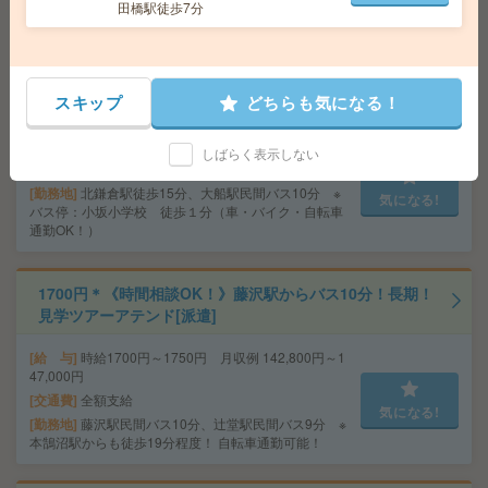
田橋駅徒歩7分
料駐車場あり）
1750円＊《時間相談OK！》北鎌倉駅から徒歩圏内！長
スキップ
どちらも気になる！
期！窓口業務[派遣]
給 与
時給1750円 月収例 227,500円
しばらく表示しない
交通費
全額支給
勤務地
北鎌倉駅徒歩15分、大船駅民間バス10分 ※
気になる!
バス停：小坂小学校 徒歩１分（車・バイク・自転車
通勤OK！）
1700円＊《時間相談OK！》藤沢駅からバス10分！長期！
見学ツアーアテンド[派遣]
給 与
時給1700円～1750円 月収例 142,800円～1
47,000円
交通費
全額支給
気になる!
勤務地
藤沢駅民間バス10分、辻堂駅民間バス9分 ※
本鵠沼駅からも徒歩19分程度！ 自転車通勤可能！