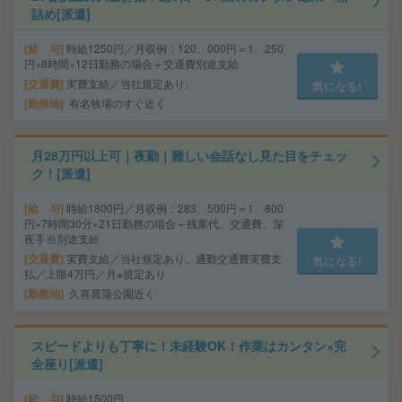
詰め[派遣]
給 与
時給1250円／月収例：120、000円＝1、250
円×8時間×12日勤務の場合＋交通費別途支給
交通費
実費支給／当社規定あり。
気になる!
勤務地
有名牧場のすぐ近く
月28万円以上可｜夜勤｜難しい会話なし見た目をチェッ
ク！[派遣]
給 与
時給1800円／月収例：283、500円＝1、800
円×7時間30分×21日勤務の場合＋残業代、交通費、深
夜手当別途支給
交通費
実費支給／当社規定あり。通勤交通費実費支
気になる!
払／上限4万円／月※規定あり
勤務地
久喜菖蒲公園近く
スピードよりも丁寧に！未経験OK！作業はカンタン×完
全座り[派遣]
給 与
時給1500円