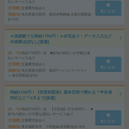
払いサービスあり
交通費
交通費支給あり
気になる!
勤務地
埼玉県春日部市 東武伊勢崎線 北春日部駅徒
歩10分
≪未経験でも時給1700円！≫在宅あり！データ入力など
＠残業ほぼなし[派遣]
給 与
時給1700円＋交 ■給与の前払いが可能な速
払いサービスあり
交通費
交通費支給あり
気になる!
勤務地
埼玉県春日部市 東武アーバンパークライ
ン 春日部駅徒歩9分
時給2100円！《非営利団体》基本定時で帰れる＊申告者
対応など＊3月まで[派遣]
給 与
時給2100円＋交 【月収例】273,000円～ ■
給与の前払いが可能な速払いサービスあり
交通費
交通費支給あり
気になる!
勤務地
東京都町田市 小田急線 町田駅徒歩13分