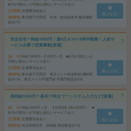
給与の前払いが可能な速払いサービスあり
交通費
交通費支給あり
気になる!
勤務地
東京都千代田区 中央・総武線各停 飯田橋駅
徒歩7分
完全在宅＊時給1900円！週4日＆10-15時半勤務！人材サ
ービス企業で営業事務[派遣]
給 与
時給1900円～2100円＋交 ■給与の前払いが
可能な速払いサービスあり
交通費
交通費支給あり
気になる!
勤務地
東京都千代田区 東京メトロ有楽町線 麹町駅
徒歩1分、東京メトロ半蔵門線 半蔵門駅徒歩5分
高時給1650円＊基本17時まで＊システム入力など[派遣]
給 与
時給1650円＋交 【月収例】284,625円～ ■
給与の前払いが可能な速払いサービスあり
交通費
交通費支給あり
気になる!
勤務地
埼玉県熊谷市 高崎線 熊谷駅徒歩1分