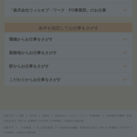
「株式会社ウィルオブ・ワーク FO事業部」のお仕事
条件を指定してお仕事をさがす
職種からお仕事をさがす
勤務地からお仕事をさがす
駅からお仕事をさがす
こだわりからお仕事をさがす
派遣TOP
関東
埼玉県
鴻巣市
株式会社ウィルオブ・ワーク FO事業部
○未経験OK○機械・家電
の組立/加工！駅チカ×車通勤可_H131818（111450901）の派遣の仕事詳細
派遣TOP
ＪＲ高崎線
吹上(埼玉県)駅
○未経験OK○機械・家電の組立/加工！駅チカ×車通勤可_H131818（1
11450901）の派遣の仕事詳細