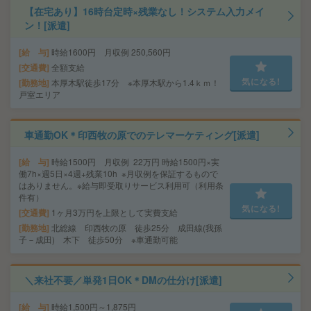
【在宅あり】16時台定時×残業なし！システム入力メイ
ン！[派遣]
給 与
時給1600円 月収例 250,560円
交通費
全額支給
気になる!
勤務地
本厚木駅徒歩17分 ※本厚木駅から1.4ｋｍ！
戸室エリア
車通勤OK＊印西牧の原でのテレマーケティング[派遣]
給 与
時給1500円 月収例 22万円 時給1500円×実
働7h×週5日×4週+残業10h ※月収例を保証するもので
はありません。※給与即受取りサービス利用可（利用条
件有）
気になる!
交通費
1ヶ月3万円を上限として実費支給
勤務地
北総線 印西牧の原 徒歩25分 成田線(我孫
子－成田) 木下 徒歩50分 ※車通勤可能
＼来社不要／単発1日OK＊DMの仕分け[派遣]
給 与
時給1,500円～1,875円