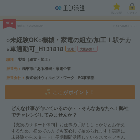
気になる!
ログイン
NEW
掲載日
2026/08/04
No.FAJKfo110101
○未経験OK○機械・家電の組立/加工！駅チカ
×車通勤可_H131818
派遣
大量募集！
職種
製造（組立・加工）
派遣先
鴻巣市にある機械・家電企業
派遣会社
株式会社ウィルオブ・ワーク FO事業部
ここがポイント！
どんな仕事が向いているのか・・そんなあなたへ！弊社
でチャレンジしてみませんか？
【充実のサポート体制】お仕事の手順もしっかりとお伝え
するため、初めての方でも安心して始められます！実際に
未経験からスタートし長期期間活躍しているスタッフさん