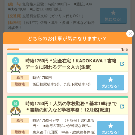
給 与
無資格未経験：時給1300円～ ■週払いOK
■扶養内OK ■日収1万400円以上
交通費
交通費全額支給（ガソリン代もOK！）
気になる!
勤務地
【佐野市】佐野・葛生・多田・吉水など勤務
地多数！
どちらのお仕事が気になりますか？
時給1800円！町田＊土日祝お休み＊大手不動産Gでの営
1
/10
業アシスタント事務[派遣]
時給1750円＊完全在宅！KADOKAWA！書籍
給 与
時給1800円～1850円＋交 【月収例】295,5
データに関わるデータ入力[派遣]
00円～ ■給与の前払いが可能な速払いサービスあり
交通費
交通費支給あり
気になる!
時給1750円
給与
勤務地
東京都町田市 横浜線 町田駅徒歩2分
飯田橋駅徒歩3分、九段下駅徒歩7分
勤務地
気になる!
【時給1450円】マイカー通勤OK！あんしん長期！データ
時給1750円！人気の学校勤務＊基本16時まで
入力事務[派遣]
＊書類の封入など学校事務！12月迄[派遣]
給 与
時給1450円
時給1750円＋交 【月収例】301,875
給与
交通費
全額支給
円～ ■給与の前払いが可能な速払い
勤務地
東鷲宮駅徒歩19分、久喜駅車7分 ※2027年夏
サービスあり
気になる!
東京都千代田区 中央・総武線各停 飯
気になる!
勤務地
頃に群馬県館林近くの新工場に異動となります。（無