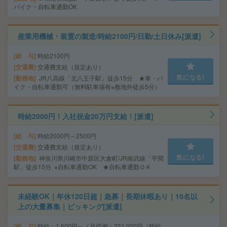
バイク・自転車通勤OK
産業用機械・装置の製造/時給2100円/日勤/土日休み[派遣]
給 与
時給2100円
交通費
交通費支給（規定あり）
気になる!
勤務地
JR八高線「北八王子駅」徒歩15分 ★車・バ
イク・自転車通勤可（無料駐車場有※敷地外徒歩5分）
時給2000円！入社祝金20万円支給！[派遣]
給 与
時給2000円～2500円
交通費
交通費支給（規定あり）
気になる!
勤務地
神奈川県川崎市中原区大倉町/JR南武線「平間
駅」徒歩15分 ※自転車通勤OK ★自転車通勤ＯＫ
未経験OK｜年休120日超｜急募｜長期休暇あり｜10名以
上の大量募集｜ピッキング[派遣]
給 与
時給：1,600円～／月収例：331,000円（時給