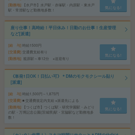
勤務地
【水戸市】水戸駅・赤塚駅・内原駅・東水戸
気になる!
駅・常澄駅など勤務地多数！
座り仕事！高時給！平日休み！日勤のお仕事！生産管理
など[派遣]
給 与
時給1500円
交通費
交通費支給有り
気になる!
勤務地
籠原駅～車12分 ※送迎有り
《単発1日OK！日払い可》＊DMのモクモクシール貼り
[派遣]
給 与
時給1,500円～1,875円
交通費
■ 交通費規定内支給 ※派遣先による
勤務地
【つくば市】つくば駅・研究学園駅・みどり
気になる!
の駅・万博記念公園(茨城県)駅・宮脇駅など勤務地多
数！
〈カンタン作業！〉スキマ時間にサクッと＊DMの仕分け