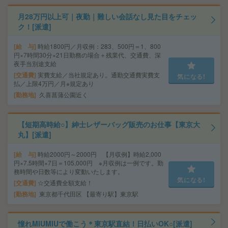
月28万円以上可｜夜勤｜難しい会話なし見た目をチェッ
ク！[派遣]
給 与
時給1800円／月収例：283、500円＝1、800
円×7時間30分×21日勤務の場合＋残業代、交通費、深
夜手当別途支給
交通費
実費支給／当社規定あり。通勤交通費実費支
気になる!
払／上限4万円／月※規定あり
勤務地
久喜菖蒲公園近く
【短期高時給○】紳士レザーバッグ販売のお仕事【東京大
丸】[派遣]
給 与
時給2000円～2000円 【月収例】時給2,000
円×7.5時間×7日＝105,000円 ※月収例は一例です。勤
務時間や日数等により変動いたします。
気になる!
交通費
☆交通費全額支給！
勤務地
東京都千代田区 【最寄り駅】東京駅
憧れMIUMIUで働こう＊東京駅直結！日払いOK○[派遣]