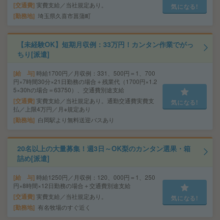
交通費
実費支給／当社規定あり。
気になる!
勤務地
埼玉県久喜市菖蒲町
【未経験OK】短期月収例：33万円！カンタン作業でがっ
ちり[派遣]
給 与
時給1700円／月収例：331、500円＝1、700
円×7時間30分×21日勤務の場合＋残業代（1700円×1.2
5×30hの場合＝63750）、交通費別途支給
交通費
実費支給／当社規定あり。通勤交通費実費支
気になる!
払／上限4万円／月※規定あり
勤務地
白岡駅より無料送迎バスあり
20名以上の大量募集！週3日～OK梨のカンタン選果・箱
詰め[派遣]
給 与
時給1250円／月収例：120、000円＝1、250
円×8時間×12日勤務の場合＋交通費別途支給
交通費
実費支給／当社規定あり。
気になる!
勤務地
有名牧場のすぐ近く