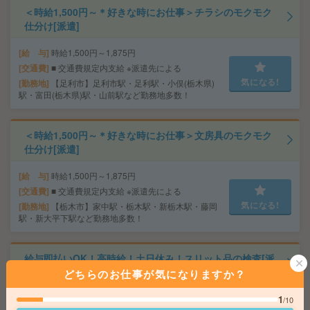
＜時給1,500円～＊好きな時にお仕事＞チラシのモクモク
仕分け[派遣]
給 与
時給1,500円～1,875円
交通費
■ 交通費規定内支給 ※派遣先による
気になる!
勤務地
【足利市】足利市駅・足利駅・小俣(栃木県)
駅・富田(栃木県)駅・山前駅など勤務地多数！
＜時給1,500円～＊好きな時にお仕事＞文房具のモクモク
仕分け[派遣]
給 与
時給1,500円～1,875円
交通費
■ 交通費規定内支給 ※派遣先による
気になる!
勤務地
【栃木市】家中駅・栃木駅・新栃木駅・藤岡
駅・新大平下駅など勤務地多数！
給与即払いOK！高時給！土日休み！スリット品の検査[派
遣]
どちらのお仕事が気になりますか？
1
給 与
時給1500円 【月収例】228,000円(月収例21
/10