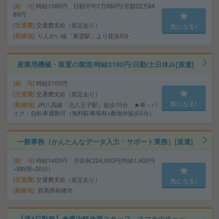
給 与
時給1360円 日額平均1万880円/月額22万84
80円
交通費
交通費支給（規定あり）
気になる!
勤務地
りんかい線「東雲駅」より徒歩5分
産業用機械・装置の製造/時給2100円/日勤/土日休み[派遣]
給 与
時給2100円
交通費
交通費支給（規定あり）
気になる!
勤務地
JR八高線「北八王子駅」徒歩15分 ★車・バ
イク・自転車通勤可（無料駐車場有※敷地外徒歩5分）
一般事務（かんたんなデータ入力・サポート業務）[派遣]
給 与
時給1400円 月収例:224,000円(時給1,400円
×8時間×20日）
交通費
交通費支給（規定あり）
気になる!
勤務地
群馬県前橋市
【週4日勤務】倉庫内軽作業スタッフ スマホのチェッ