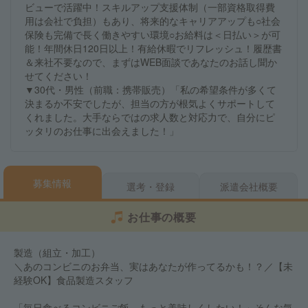
ビューで活躍中！スキルアップ支援体制（一部資格取得費
用は会社で負担）もあり、将来的なキャリアアップも○社会
保険も完備で長く働きやすい環境○お給料は＜日払い＞が可
能！年間休日120日以上！有給休暇でリフレッシュ！履歴書
＆来社不要なので、まずはWEB面談であなたのお話し聞か
せてください！
▼30代・男性（前職：携帯販売）「私の希望条件が多くて
決まるか不安でしたが、担当の方が根気よくサポートして
くれました。大手ならではの求人数と対応力で、自分にピ
ッタリのお仕事に出会えました！」
募集情報
選考・登録
派遣会社概要
お仕事の概要
製造（組立・加工）
＼あのコンビニのお弁当、実はあなたが作ってるかも！？／【未
経験OK】食品製造スタッフ
「毎日食べるコンビニご飯、もっと美味しくしたい！」そんな気