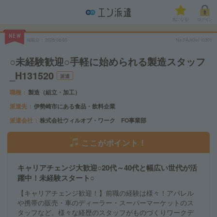
気になる!
ログイン
NEW
掲載日
2026/08/05
No.FAJKfo110301
○未経験歓迎○手軽に始められる製造スタッフ
_H131520
派遣
職種
製造（組立・加工）
派遣先
伊勢崎市にある食品・飲料企業
派遣会社
株式会社ウィルオブ・ワーク FO事業部
ここがポイント！
キャリアチェンジ大歓迎○20代～40代と幅広い世代が活
躍中！未経験スタート○
【キャリアチェンジ歓迎！】前職の経験は様々！アパレル
や携帯の販売・車のディーラー・スーパーマーケットのス
タッフなど。様々な経歴のスタッフがものづくりワークデ