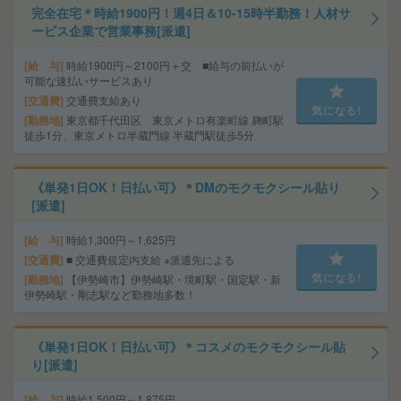
完全在宅＊時給1900円！週4日＆10-15時半勤務！人材サ
ービス企業で営業事務[派遣]
給 与
時給1900円～2100円＋交 ■給与の前払いが
可能な速払いサービスあり
交通費
交通費支給あり
気になる!
勤務地
東京都千代田区 東京メトロ有楽町線 麹町駅
徒歩1分、東京メトロ半蔵門線 半蔵門駅徒歩5分
《単発1日OK！日払い可》＊DMのモクモクシール貼り
[派遣]
給 与
時給1,300円～1,625円
交通費
■ 交通費規定内支給 ※派遣先による
気になる!
勤務地
【伊勢崎市】伊勢崎駅・境町駅・国定駅・新
伊勢崎駅・剛志駅など勤務地多数！
《単発1日OK！日払い可》＊コスメのモクモクシール貼
り[派遣]
給 与
時給1,500円～1,875円