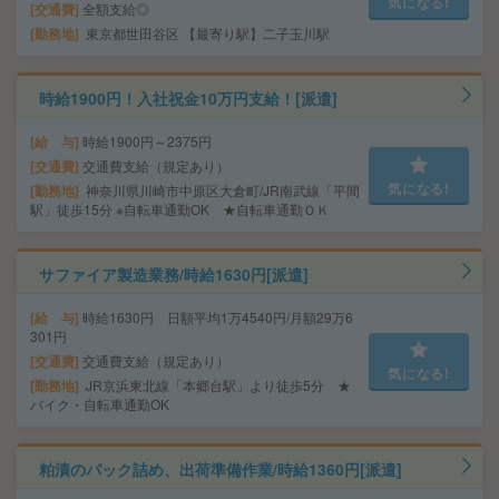
気になる!
交通費
全額支給◎
勤務地
東京都世田谷区 【最寄り駅】二子玉川駅
時給1900円！入社祝金10万円支給！[派遣]
給 与
時給1900円～2375円
交通費
交通費支給（規定あり）
気になる!
勤務地
神奈川県川崎市中原区大倉町/JR南武線「平間
駅」徒歩15分 ※自転車通勤OK ★自転車通勤ＯＫ
サファイア製造業務/時給1630円[派遣]
給 与
時給1630円 日額平均1万4540円/月額29万6
301円
交通費
交通費支給（規定あり）
気になる!
勤務地
JR京浜東北線「本郷台駅」より徒歩5分 ★
バイク・自転車通勤OK
粕漬のパック詰め、出荷準備作業/時給1360円[派遣]