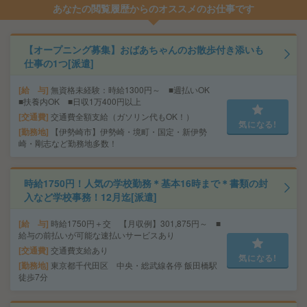
あなたの閲覧履歴からのオススメのお仕事です
【オープニング募集】おばあちゃんのお散歩付き添いも
仕事の1つ[派遣]
給 与
無資格未経験：時給1300円～ ■週払いOK
■扶養内OK ■日収1万400円以上
交通費
交通費全額支給（ガソリン代もOK！）
気になる!
勤務地
【伊勢崎市】伊勢崎・境町・国定・新伊勢
崎・剛志など勤務地多数！
時給1750円！人気の学校勤務＊基本16時まで＊書類の封
入など学校事務！12月迄[派遣]
給 与
時給1750円＋交 【月収例】301,875円～ ■
給与の前払いが可能な速払いサービスあり
交通費
交通費支給あり
気になる!
勤務地
東京都千代田区 中央・総武線各停 飯田橋駅
徒歩7分