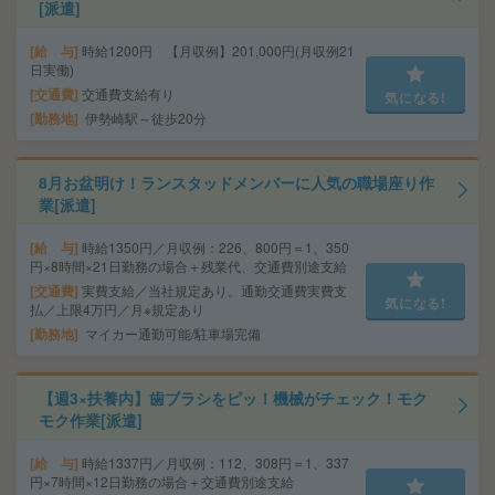
[派遣]
給 与
時給1200円 【月収例】201,000円(月収例21
日実働)
交通費
交通費支給有り
気になる!
勤務地
伊勢崎駅～徒歩20分
8月お盆明け！ランスタッドメンバーに人気の職場座り作
業[派遣]
給 与
時給1350円／月収例：226、800円＝1、350
円×8時間×21日勤務の場合＋残業代、交通費別途支給
交通費
実費支給／当社規定あり。通勤交通費実費支
気になる!
払／上限4万円／月※規定あり
勤務地
マイカー通勤可能/駐車場完備
【週3×扶養内】歯ブラシをピッ！機械がチェック！モク
モク作業[派遣]
給 与
時給1337円／月収例：112、308円＝1、337
円×7時間×12日勤務の場合＋交通費別途支給