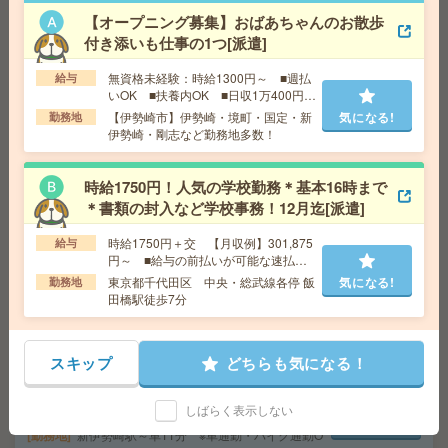
日実働)
【オープニング募集】おばあちゃんのお散歩
交通費
交通費支給有り
気になる!
付き添いも仕事の1つ[派遣]
勤務地
剛志駅～車12分 ※車通勤・バイク通勤OK
無資格未経験：時給1300円～ ■週払
給与
いOK ■扶養内OK ■日収1万400円以
【医療行為はナシ】時給1400円！病院で備品のチェック
上
【伊勢崎市】伊勢崎・境町・国定・新
気になる!
勤務地
など＊[派遣]
伊勢崎・剛志など勤務地多数！
給 与
無資格の方：時給1400円～1750円 / 介護福祉
士：時給1700円～2125円 / 初任者以上：時給1500円
時給1750円！人気の学校勤務＊基本16時まで
～1875円
＊書類の封入など学校事務！12月迄[派遣]
交通費
全額支給
気になる!
勤務地
【宇都宮市】宇都宮・雀宮・岡本・西川田な
時給1750円＋交 【月収例】301,875
給与
ど勤務地多数！
円～ ■給与の前払いが可能な速払い
サービスあり
東京都千代田区 中央・総武線各停 飯
気になる!
勤務地
田橋駅徒歩7分
給与即払いOK！高時給！土日休み！ピッキング作業[派
遣]
スキップ
どちらも気になる！
給 与
時給1250円 【月収例】241,000円(月収例21
日実働残業代込)
しばらく表示しない
交通費
交通費支給有り
気になる!
勤務地
新伊勢崎駅～車11分 ※車通勤・バイク通勤O