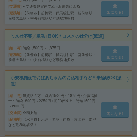
交通費
■ 交通費規定内支給 ※派遣先による
気になる!
勤務地
【前橋市】前橋駅・群馬総社駅・新前橋駅・
前橋大島駅・中央前橋駅など勤務地多数！
＼来社不要／単発1日OK＊コスメの仕分け[派遣]
給 与
時給1,500円～1,875円
勤務地
【前橋市】前橋駅・群馬総社駅・新前橋駅・
気になる!
前橋大島駅・中央前橋駅など勤務地多数！
小規模施設でおばあちゃんのお話相手など＊未経験OK[派
遣]
給 与
無資格の方：時給1500円～1875円 / 介護福祉
士：時給1800円～2250円 / 初任者以上：時給1600円
～2000円
交通費
全額支給
気になる!
勤務地
【水戸市】水戸・赤塚・内原・東水戸・常澄
など勤務地多数！