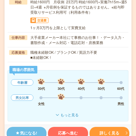
時給1600円 月収例 23万円 時給1600円×実働7h15m×週5
時給
日×4週 ※月収例を保証するものではありません。※給与即
受取りサービス利用可（利用条件有）
交通費
1ヶ月3万円を上限として実費支給
大手産業メーカー本社にて事務のお仕事！・データ入力・
仕事内容
書類作成・メール対応・電話応対・庶務業務
職種未経験OK / ブランクOK / 英語力不要
応募資格
■未経験OK！
職場の雰囲気
年齢層
20代
30代
40代
50代
60代
男女比率
女性
男性
もっと見る
気になる!
応募へ進む
詳しく見る