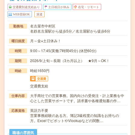
交通費別途支給あり
土日祝日が休み
在宅・リモート
WEB登録OK
派遣
名古屋市中村区
勤務地
名鉄名古屋駅から徒歩5分／名古屋駅から徒歩6分
月～金※土日休み！
曜日頻度
9:00～17:45(実働:7時間45分) (休憩60分)
時間
2026/9/上旬～長期（3カ月以上） ★9月～OK！
期間
時給1650円
時給
交通費
交通費支給
大手商社での営業事務。国内向けの受発注・計上業務を中
仕事内容
心とした営業サポートです。請求書や各種通知書の作…
英語力不要
応募資格
営業事務経験のある方。簿記3級程度の知識をお持ちの
方。ExcelでピボットやVlookupなどの関数…
職場の雰囲気