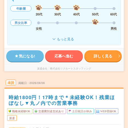
年齢層
20代
30代
40代
50代
60代
男女比率
女性
男性
もっと見る
気になる!
応募へ進む
詳しく見る
派遣会社
株式会社リクルートスタッフィング
未読
掲載日
2026/08/06
時給1800円！17時まで＊未経験OK！残業ほ
ぼなし▼丸ノ内での営業事務
職種未経験OK
交通費別途支給あり
土日祝日が休み
WEB登録OK
派遣