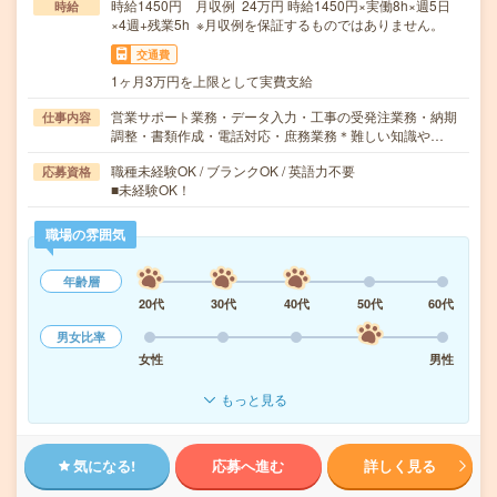
時給1450円 月収例 24万円 時給1450円×実働8h×週5日
時給
×4週+残業5h ※月収例を保証するものではありません。
交通費
1ヶ月3万円を上限として実費支給
営業サポート業務・データ入力・工事の受発注業務・納期
仕事内容
調整・書類作成・電話対応・庶務業務＊難しい知識や…
職種未経験OK / ブランクOK / 英語力不要
応募資格
■未経験OK！
職場の雰囲気
年齢層
20代
30代
40代
50代
60代
男女比率
女性
男性
もっと見る
気になる!
応募へ進む
詳しく見る