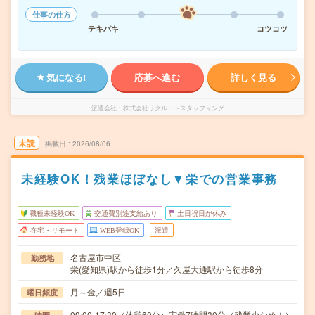
仕事の仕方
テキパキ
コツコツ
気になる!
応募へ進む
詳しく見る
派遣会社
株式会社リクルートスタッフィング
未読
掲載日
2026/08/06
未経験OK！残業ほぼなし▼栄での営業事務
職種未経験OK
交通費別途支給あり
土日祝日が休み
在宅・リモート
WEB登録OK
派遣
名古屋市中区
勤務地
栄(愛知県)駅から徒歩1分／久屋大通駅から徒歩8分
月～金／週5日
曜日頻度
09:00-17:30（休憩60分）実働7時間30分（残業少なめ！）