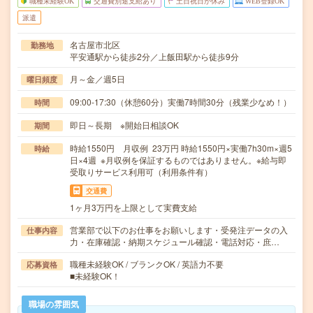
職種未経験OK
交通費別途支給あり
土日祝日が休み
WEB登録OK
派遣
名古屋市北区
勤務地
平安通駅から徒歩2分／上飯田駅から徒歩9分
月～金／週5日
曜日頻度
09:00-17:30（休憩60分）実働7時間30分（残業少なめ！）
時間
即日～長期 ※開始日相談OK
期間
時給1550円 月収例 23万円 時給1550円×実働7h30m×週5
時給
日×4週 ※月収例を保証するものではありません。※給与即
受取りサービス利用可（利用条件有）
交通費
1ヶ月3万円を上限として実費支給
営業部で以下のお仕事をお願いします・受発注データの入
仕事内容
力・在庫確認・納期スケジュール確認・電話対応・庶…
職種未経験OK / ブランクOK / 英語力不要
応募資格
■未経験OK！
職場の雰囲気