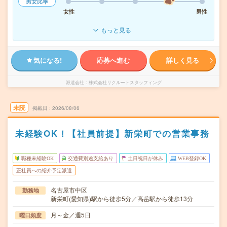
男女比率
女性
男性
もっと見る
気になる!
応募へ進む
詳しく見る
派遣会社
株式会社リクルートスタッフィング
未読
掲載日
2026/08/06
未経験OK！【社員前提】新栄町での営業事務
職種未経験OK
交通費別途支給あり
土日祝日が休み
WEB登録OK
正社員への紹介予定派遣
名古屋市中区
勤務地
新栄町(愛知県)駅から徒歩5分／高岳駅から徒歩13分
月～金／週5日
曜日頻度