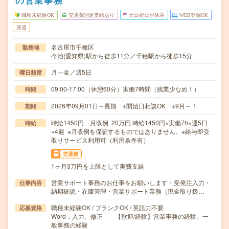
の営業事務
職種未経験OK
交通費別途支給あり
土日祝日が休み
WEB登録OK
派遣
名古屋市千種区
勤務地
今池(愛知県)駅から徒歩11分／千種駅から徒歩15分
月～金／週5日
曜日頻度
09:00-17:00（休憩60分）実働7時間（残業少なめ！）
時間
2026年09月01日～長期 ※開始日相談OK ※9月～！
期間
時給1450円 月収例 20万円 時給1450円×実働7h×週5日
時給
×4週 ※月収例を保証するものではありません。※給与即受
取りサービス利用可（利用条件有）
交通費
1ヶ月3万円を上限として実費支給
営業サポート事務のお仕事をお願いします・受発注入力・
仕事内容
納期確認・在庫管理・営業サポート業務（現金取り扱…
職種未経験OK / ブランクOK / 英語力不要
応募資格
Word：入力、修正 【歓迎/経験】営業事務の経験、一
般事務の経験