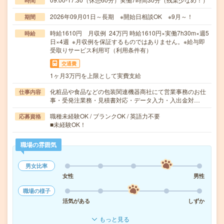
時間
2026年09月01日～長期 ※開始日相談OK ※9月～！
期間
時給1610円 月収例 24万円 時給1610円×実働7h30m×週5
時給
日×4週 ※月収例を保証するものではありません。※給与即
受取りサービス利用可（利用条件有）
交通費
1ヶ月3万円を上限として実費支給
化粧品や食品などの包装関連機器商社にて営業事務のお仕
仕事内容
事・受発注業務・見積書対応・データ入力・入出金対…
職種未経験OK / ブランクOK / 英語力不要
応募資格
■未経験OK！
職場の雰囲気
男女比率
女性
男性
職場の様子
活気がある
しずか
もっと見る