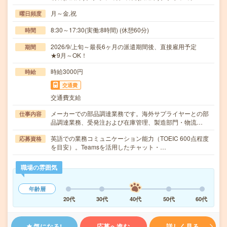
月～金,祝
曜日頻度
8:30～17:30(実働:8時間) (休憩60分)
時間
2026/9/上旬～最長6ヶ月の派遣期間後、直接雇用予定
期間
★9月～OK！
時給3000円
時給
交通費
交通費支給
メーカーでの部品調達業務です。海外サプライヤーとの部
仕事内容
品調達業務、受発注および在庫管理、製造部門・物流…
英語での業務コミュニケーション能力（TOEIC 600点程度
応募資格
を目安）。Teamsを活用したチャット・…
職場の雰囲気
年齢層
20代
30代
40代
50代
60代
気になる!
応募へ進む
詳しく見る