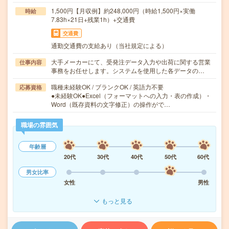
1,500円【月収例】約248,000円（時給1,500円×実働
時給
7.83h×21日+残業1h）+交通費
交通費
通勤交通費の支給あり（当社規定による）
大手メーカーにて、受発注データ入力や出荷に関する営業
仕事内容
事務をお任せします。システムを使用した各データの…
職種未経験OK / ブランクOK / 英語力不要
応募資格
●未経験OK●Excel（フォーマットへの入力・表の作成）・
Word（既存資料の文字修正）の操作がで…
職場の雰囲気
年齢層
20代
30代
40代
50代
60代
男女比率
女性
男性
もっと見る