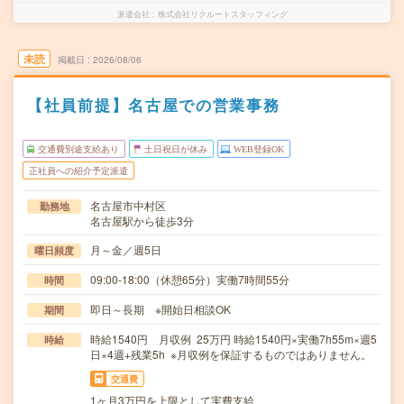
派遣会社
株式会社リクルートスタッフィング
未読
掲載日
2026/08/06
【社員前提】名古屋での営業事務
交通費別途支給あり
土日祝日が休み
WEB登録OK
正社員への紹介予定派遣
名古屋市中村区
勤務地
名古屋駅から徒歩3分
月～金／週5日
曜日頻度
09:00-18:00（休憩65分）実働7時間55分
時間
即日～長期 ※開始日相談OK
期間
時給1540円 月収例 25万円 時給1540円×実働7h55m×週5
時給
日×4週+残業5h ※月収例を保証するものではありません。
交通費
1ヶ月3万円を上限として実費支給