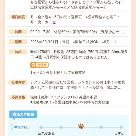
名古屋駅から徒歩13分／ささしまライブ駅から徒歩2分／
近鉄名古屋駅から---分／名鉄名古屋駅から---分
月～金／週4～5日の間で選択可 ※必ず勤務する曜日：
曜日頻度
月・火・木・金
09:00-17:30（休憩60分）実働7時間30分（残業少なめ！）
時間
2026年09月01日～長期 ※開始日相談OK ※9月～！
期間
時給1750円 月収例 26万円 時給1750円×実働7h30m×週5
時給
日×4週 ※月収例を保証するものではありません。
交通費
1ヶ月3万円を上限として実費支給
システム関連の会社で営業アシスタントのお仕事！事務業
仕事内容
務として・見積作成・受注処理・メール対応・電話対…
職種未経験OK / ブランクOK / 英語力不要
応募資格
■未経験OK！※普通自動車免許をお持ちの方歓迎
職場の雰囲気
職場の様子
活気がある
しずか