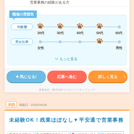
営業事務の経験がある方
職場の雰囲気
年齢層
20代
30代
40代
50代
60代
男女比率
女性
男性
もっと見る
気になる!
応募へ進む
詳しく見る
派遣会社
株式会社リクルートスタッフィング
未読
掲載日
2026/08/06
未経験OK！残業ほぼなし▼平安通で営業事務