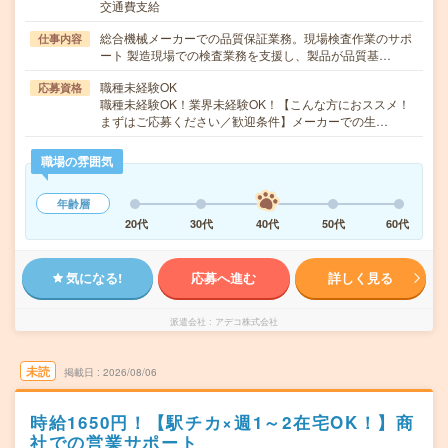
交通費支給
総合機械メーカーでの品質保証業務。現場検査作業のサポ
仕事内容
ート 製造現場での検査業務を支援し、製品が品質基…
職種未経験OK
応募資格
職種未経験OK！業界未経験OK！【こんな方におススメ！
まずはご応募ください／歓迎条件】メーカーでの生…
職場の雰囲気
年齢層
20代
30代
40代
50代
60代
気になる!
応募へ進む
詳しく見る
派遣会社
アデコ株式会社
未読
掲載日
2026/08/06
時給1650円！【駅チカ×週1～2在宅OK！】商
社での営業サポート