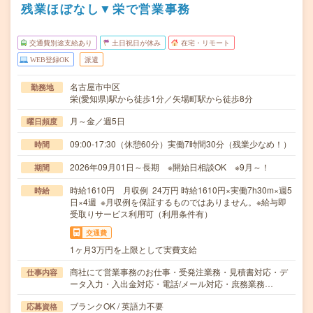
残業ほぼなし▼栄で営業事務
交通費別途支給あり
土日祝日が休み
在宅・リモート
WEB登録OK
派遣
名古屋市中区
勤務地
栄(愛知県)駅から徒歩1分／矢場町駅から徒歩8分
月～金／週5日
曜日頻度
09:00-17:30（休憩60分）実働7時間30分（残業少なめ！）
時間
2026年09月01日～長期 ※開始日相談OK ※9月～！
期間
時給1610円 月収例 24万円 時給1610円×実働7h30m×週5
時給
日×4週 ※月収例を保証するものではありません。※給与即
受取りサービス利用可（利用条件有）
交通費
1ヶ月3万円を上限として実費支給
商社にて営業事務のお仕事・受発注業務・見積書対応・デ
仕事内容
ータ入力・入出金対応・電話/メール対応・庶務業務…
ブランクOK / 英語力不要
応募資格