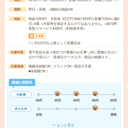
即日～長期 ※開始日相談OK
期間
時給1550円 月収例 23万円 時給1550円×実働7h30m×週5
時給
日×4週 ※月収例を保証するものではありません。※給与即
受取りサービス利用可（利用条件有）
交通費
1ヶ月3万円を上限として実費支給
電子部品を扱う商社での事務のお仕事＼同じ業務の方がい
仕事内容
るので安心!／・受発注データ入力・商品の納期スケ…
職種未経験OK / ブランクOK / 英語力不要
応募資格
■未経験OK！
職場の雰囲気
年齢層
20代
30代
40代
50代
60代
男女比率
女性
男性
もっと見る