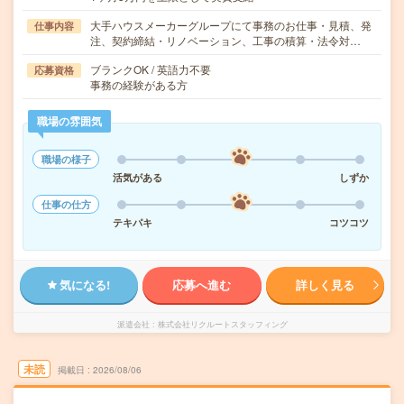
大手ハウスメーカーグループにて事務のお仕事・見積、発
仕事内容
注、契約締結・リノベーション、工事の積算・法令対…
ブランクOK / 英語力不要
応募資格
事務の経験がある方
職場の雰囲気
職場の様子
活気がある
しずか
仕事の仕方
テキパキ
コツコツ
気になる!
応募へ進む
詳しく見る
派遣会社
株式会社リクルートスタッフィング
未読
掲載日
2026/08/06