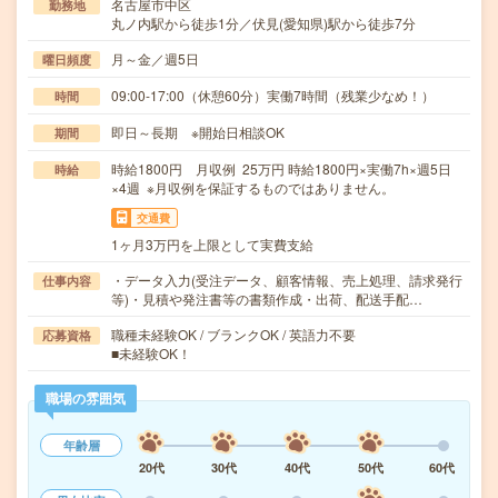
名古屋市中区
勤務地
丸ノ内駅から徒歩1分／伏見(愛知県)駅から徒歩7分
月～金／週5日
曜日頻度
09:00-17:00（休憩60分）実働7時間（残業少なめ！）
時間
即日～長期 ※開始日相談OK
期間
時給1800円 月収例 25万円 時給1800円×実働7h×週5日
時給
×4週 ※月収例を保証するものではありません。
交通費
1ヶ月3万円を上限として実費支給
・データ入力(受注データ、顧客情報、売上処理、請求発行
仕事内容
等)・見積や発注書等の書類作成・出荷、配送手配…
職種未経験OK / ブランクOK / 英語力不要
応募資格
■未経験OK！
職場の雰囲気
年齢層
20代
30代
40代
50代
60代