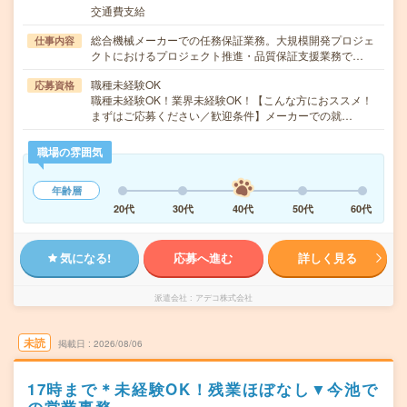
交通費支給
総合機械メーカーでの任務保証業務。大規模開発プロジェ
仕事内容
クトにおけるプロジェクト推進・品質保証支援業務で…
職種未経験OK
応募資格
職種未経験OK！業界未経験OK！【こんな方におススメ！
まずはご応募ください／歓迎条件】メーカーでの就…
職場の雰囲気
年齢層
20代
30代
40代
50代
60代
気になる!
応募へ進む
詳しく見る
派遣会社
アデコ株式会社
未読
掲載日
2026/08/06
17時まで＊未経験OK！残業ほぼなし▼今池で