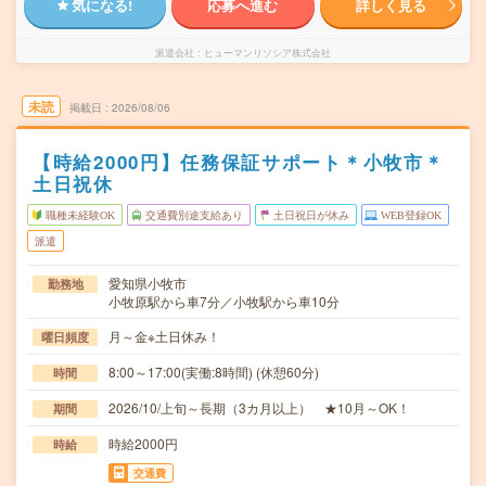
気になる!
応募へ進む
詳しく見る
派遣会社
ヒューマンリソシア株式会社
未読
掲載日
2026/08/06
【時給2000円】任務保証サポート＊小牧市＊
土日祝休
職種未経験OK
交通費別途支給あり
土日祝日が休み
WEB登録OK
派遣
愛知県小牧市
勤務地
小牧原駅から車7分／小牧駅から車10分
月～金※土日休み！
曜日頻度
8:00～17:00(実働:8時間) (休憩60分)
時間
2026/10/上旬～長期（3カ月以上） ★10月～OK！
期間
時給2000円
時給
交通費