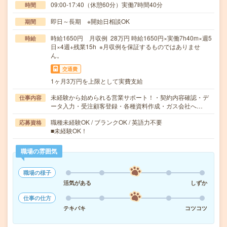
09:00-17:40（休憩60分）実働7時間40分
時間
即日～長期 ※開始日相談OK
期間
時給1650円 月収例 28万円 時給1650円×実働7h40m×週5
時給
日×4週+残業15h ※月収例を保証するものではありませ
ん。
交通費
1ヶ月3万円を上限として実費支給
未経験から始められる営業サポート！・契約内容確認・デ
仕事内容
ータ入力・受注顧客登録・各種資料作成・ガス会社へ…
職種未経験OK / ブランクOK / 英語力不要
応募資格
■未経験OK！
職場の雰囲気
職場の様子
活気がある
しずか
仕事の仕方
テキパキ
コツコツ