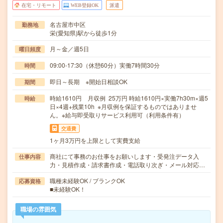
在宅・リモート
WEB登録OK
派遣
名古屋市中区
勤務地
栄(愛知県)駅から徒歩1分
月～金／週5日
曜日頻度
09:00-17:30（休憩60分）実働7時間30分
時間
即日～長期 ※開始日相談OK
期間
時給1610円 月収例 25万円 時給1610円×実働7h30m×週5
時給
日×4週+残業10h ※月収例を保証するものではありませ
ん。※給与即受取りサービス利用可（利用条件有）
交通費
1ヶ月3万円を上限として実費支給
商社にて事務のお仕事をお願いします・受発注データ入
仕事内容
力・見積作成・請求書作成・電話取り次ぎ・メール対応…
職種未経験OK / ブランクOK
応募資格
■未経験OK！
職場の雰囲気