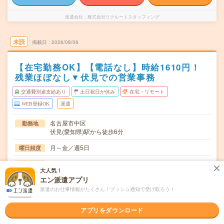
派遣会社
株式会社リクルートスタッフィング
未読
掲載日
2026/08/06
【在宅勤務OK】【電話なし】時給1610円！
残業ほぼなし▼伏見での営業事務
交通費別途支給あり
土日祝日が休み
在宅・リモート
WEB登録OK
派遣
名古屋市中区
勤務地
伏見(愛知県)駅から徒歩6分
月～金／週5日
曜日頻度
09:00-17:30（休憩60分）実働7時間30分（残業少なめ！）
時間
大人気！
エン派遣アプリ
即日～長期 ※開始日相談OK
期間
派遣のお仕事情報がたくさん！プッシュ通知で受け取ろう！
時給1610円 月収例 24万円 時給1610円×実働7h30m×週5
時給
日×4週+残業5h ※月収例を保証するものではありません。
アプリをダウンロード
※給与即受取りサービス利用可（利用条件有）