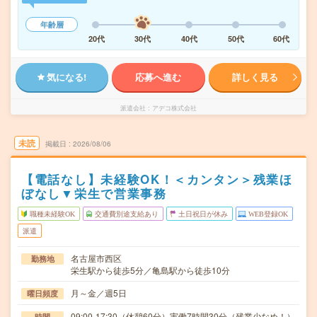
年齢層
20代
30代
40代
50代
60代
気になる!
応募へ進む
詳しく見る
派遣会社
アデコ株式会社
未読
掲載日
2026/08/06
【電話なし】未経験OK！＜カンタン＞残業ほ
ぼなし▼栄生で営業事務
職種未経験OK
交通費別途支給あり
土日祝日が休み
WEB登録OK
派遣
名古屋市西区
勤務地
栄生駅から徒歩5分／亀島駅から徒歩10分
月～金／週5日
曜日頻度
09:00-17:30（休憩60分）実働7時間30分（残業少なめ！）
時間