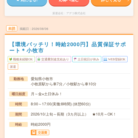
派遣会社
アデコ株式会社
未読
掲載日
2026/08/06
【環境バッチリ！時給2000円】品質保証サポ
ート＊小牧市
職種未経験OK
交通費別途支給あり
土日祝日が休み
WEB登録OK
派遣
愛知県小牧市
勤務地
小牧原駅から車7分／小牧駅から車10分
月～金※土日休み！
曜日頻度
8:00～17:00(実働:8時間) (休憩60分)
時間
2026/10/上旬～長期（3カ月以上） ★10月～OK！
期間
時給2000円
時給
交通費