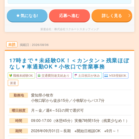
気になる!
応募へ進む
詳しく見る
派遣会社
株式会社リクルートスタッフィング
未読
掲載日
2026/08/06
17時まで＊未経験OK！＜カンタン＞残業ほぼ
なし▼車通勤OK＊小牧口で営業事務
職種未経験OK
交通費別途支給あり
土日祝日が休み
WEB登録OK
派遣
愛知県小牧市
勤務地
小牧口駅から徒歩15分／小牧駅からバス7分
月～金／週4～5日の間で選択可
曜日頻度
09:00-17:00（休憩45分）実働7時間15分（残業少なめ！）
時間
2026年09月01日～長期 ※開始日相談OK ※9月～！
期間