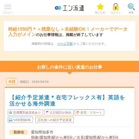
メニュー
気になる!
ログイン
検索
時給1550円＊＜残業なし＞未経験OK！メーカーでデータ
入力がメイン
のお仕事情報は、掲載が終了しています
掲載時の情報は、
ページ下部
からご覧いただけます。
お探しの条件に近い派遣のお仕事
未読
掲載日
2026/08/06
【紹介予定派遣＊在宅フレックス有】英語を
活かせる海外調達
交通費別途支給あり
土日祝日が休み
在宅・リモート
WEB登録OK
正社員への紹介予定派遣
愛知県知多市
勤務地
朝倉(愛知県)駅から車5分／古見(愛知県)駅から車5分