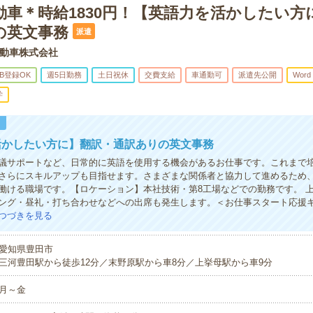
動車＊時給1830円！【英語力を活かしたい方
の英文事務
派遣
動車株式会社
B登録OK
週5日勤務
土日祝休
交費支給
車通勤可
派遣先公開
Word
学
！
活かしたい方に】翻訳・通訳ありの英文事務
議サポートなど、日常的に英語を使用する機会があるお仕事です。これまで
さらにスキルアップも目指せます。さまざまな関係者と協力して進めるため
働ける職場です。【ロケーション】本社技術・第8工場などでの勤務です。 
ング・昼礼・打ち合わせなどへの出席も発生します。＜お仕事スタート応援
つづきを見る
愛知県豊田市
三河豊田駅から徒歩12分／末野原駅から車8分／上挙母駅から車9分
月～金