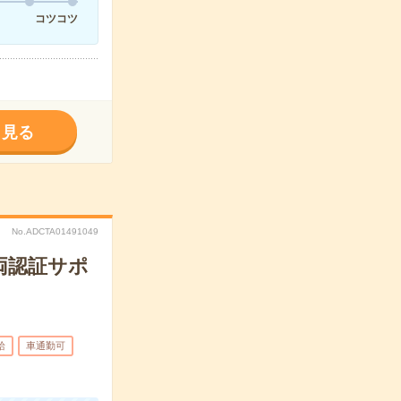
コツコツ
く見る
No.ADCTA01491049
両認証サポ
給
車通勤可