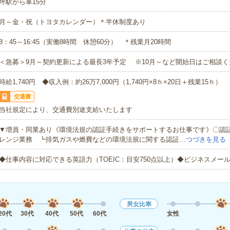
坪駅から車15分
月～金・祝（トヨタカレンダー）＊半休制度あり
8：45～16:45（実働8時間 休憩60分） ＊残業月20時間
＜急募＞9月～契約更新による最長3年予定 ※10月～など開始日はご相談く
時給1,740円 ◆収入例：約26万7,000円（1,740円×8ｈ×20日＋残業15ｈ）
交通費
当社規定により、交通費別途支給いたします
▼増員・同業あり《環境法規の認証手続きをサポートするお仕事です》〇認
レンジ業務 ┗排気ガスや燃費などの環境法規に関する認証…
つづきを見る
◆仕事内容に対応できる英語力（TOEIC：目安750点以上）◆ビジネスメー
男女比率
20代
30代
40代
50代
60代
女性