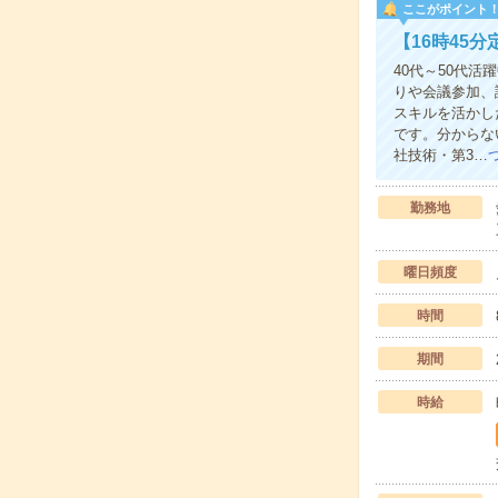
ここがポイント
【16時45
40代～50代
りや会議参加、
スキルを活かし
です。分からな
社技術・第3…
勤務地
曜日頻度
時間
期間
時給