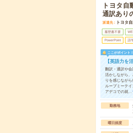
トヨタ自
通訳あり
トヨタ自
派遣先
履歴書不要
WE
PowerPoint
語
ここがポイント
【英語力を
翻訳・通訳や会
活かしながら、
りを感じながら
ループミーテイ
アデコでの就…
勤務地
曜日頻度