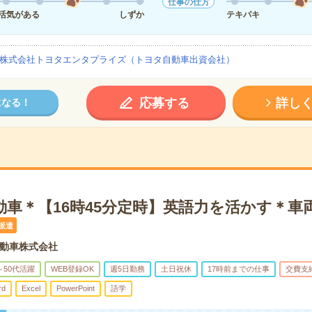
仕事の仕方
活気がある
しずか
テキパキ
株式会社トヨタエンタプライズ（トヨタ自動車出資会社）
応募する
詳し
になる！
動車＊【16時45分定時】英語力を活かす＊車
派遣
動車株式会社
～50代活躍
WEB登録OK
週5日勤務
土日祝休
17時前までの仕事
交費支
rd
Excel
PowerPoint
語学