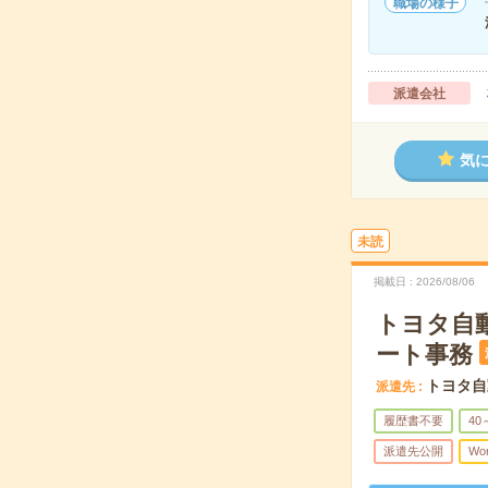
職場の様子
派遣会社
気
未読
掲載日
2026/08/06
トヨタ自
ート事務
トヨタ自
派遣先
履歴書不要
40
派遣先公開
Wo