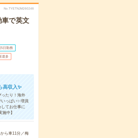
No.TYETNJM260246
動車で英文
週5日勤務
派遣多
ら高収入✨
ぴったり！海外
がいっぱい✨増員
心してお仕事に
実施中】
から車11分／梅