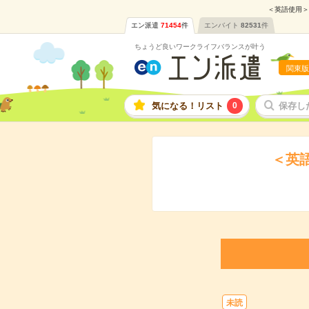
＜英語使用＞
エン派遣
71454
件
エンバイト
82531
件
ちょうど良いワークライフバランスが叶う
関東版
気になる！リスト
0
保存し
＜英語
未読