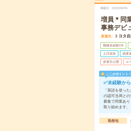
掲載日
2026/08/06
増員＊同
事務デビ
トヨタ自
派遣先
職種未経験OK
土日祝休
残業
派遣先公開
ル
ここがポイント
✅未経験か
「英語を使った
の認可当局との
募集で同業あり
取り組めます。
勤務地