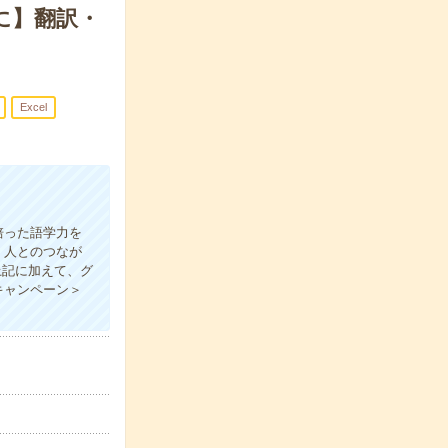
に】翻訳・
Excel
培った語学力を
、人とのつなが
上記に加えて、グ
キャンペーン＞