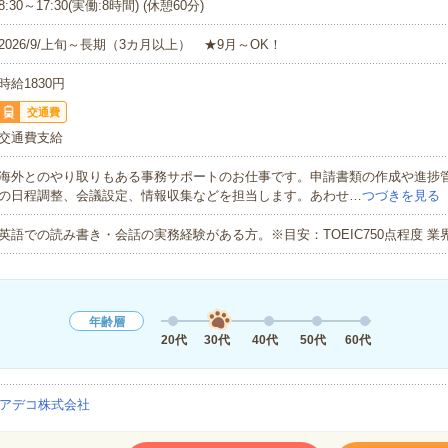
8:30～17:30(実働:8時間) (休憩60分)
2026/9/上旬～長期（3カ月以上） ★9月～OK！
時給1830円
交通費
交通費支給
海外とのやり取りもある事務サポートのお仕事です。申請書類の作成や進捗
の日程調整、会議設定、情報収集などを担当します。あわせ…
つづきを見る
英語での読み書き・会話の実務経験がある方。※目安：TOEIC750点程度 業
年齢層
20代
30代
40代
50代
60代
アデコ株式会社