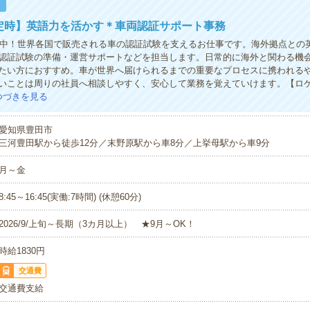
！
分定時】英語力を活かす＊車両認証サポート事務
活躍中！世界各国で販売される車の認証試験を支えるお仕事です。海外拠点との
認証試験の準備・運営サポートなどを担当します。日常的に海外と関わる機
たい方におすすめ。車が世界へ届けられるまでの重要なプロセスに携われる
いことは周りの社員へ相談しやすく、安心して業務を覚えていけます。【ロ
つづきを見る
愛知県豊田市
三河豊田駅から徒歩12分／末野原駅から車8分／上挙母駅から車9分
月～金
8:45～16:45(実働:7時間) (休憩60分)
2026/9/上旬～長期（3カ月以上） ★9月～OK！
時給1830円
交通費
交通費支給