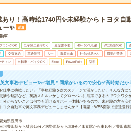
業あり！高時給1740円✨未経験からトヨタ自
ュー✨
派遣
動車
ブランクOK
既卒第二新卒OK
履歴書不要
40～50代活躍
WEB登録OK
多
交費支給
車通勤可
大手
服装自由
社食/補助あり
職場が禁煙
ーティン
自転車・バイクOK
Excel
PowerPoint
語学
！
ら英文事務デビュー✨✅増員＊同業がいるので安心✅高時給だか
お仕事に挑戦したい」「事務経験を次のステージで活かしたい」そんな方に
交渉や翻訳など、英語スキルいかしてグローバルに活躍できるのでワクワク
！分からないことは何でも聞けるサポート体制があるので、未経験の方も安
トヨタ自動車で英文事務デビューしませんか？【電話・WEB面談で派遣登録
愛知県豊田市
三河豊田駅から徒歩15分／末野原駅から車8分／永覚駅から車10分／豊田市駅