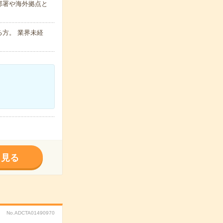
部署や海外拠点と
方。 業界未経
く見る
No.ADCTA01490970