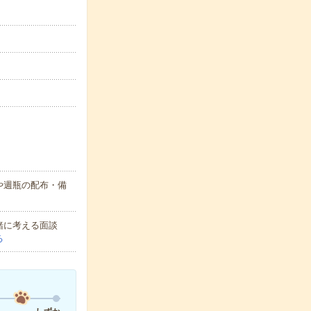
や週瓶の配布・備
緒に考える面談
る