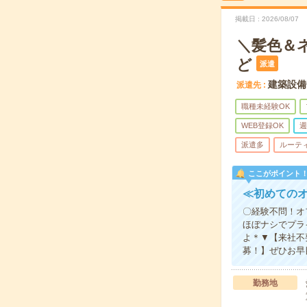
掲載日
2026/08/07
＼髪色＆
ど
派遣
建築設備
派遣先
職種未経験OK
WEB登録OK
週
派遣多
ルーテ
ここがポイント
≪初めての
〇経験不問！オ
ほぼナシでプラ
よ＊▼【来社不
募！】ぜひお早
勤務地