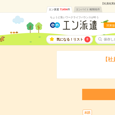
【社員化実績
エン派遣
71454
件
エンバイト
82531
件
ちょうど良いワークライフバランスが叶う
関東版
気になる！リスト
0
保存し
【社
未読