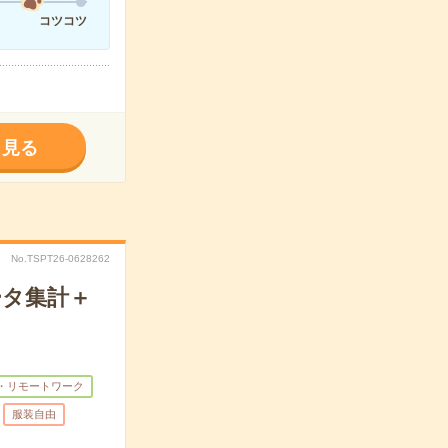
コツコツ
く見る
No.TSPT26-0628262
ータ集計＋
・リモートワーク
服装自由