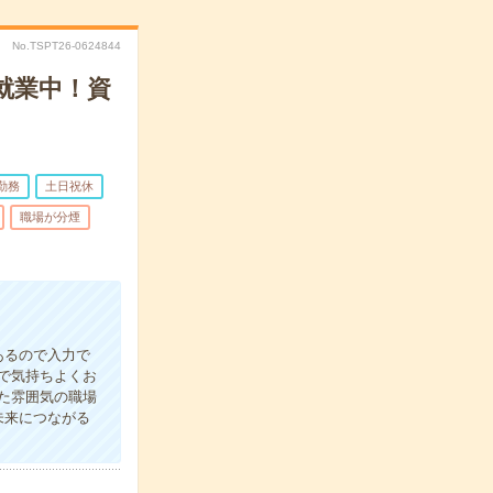
No.TSPT26-0624844
就業中！資
勤務
土日祝休
職場が分煙
あるので入力で
で気持ちよくお
た雰囲気の職場
未来につながる