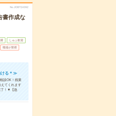
No.JOBT24392
告書作成な
活躍
しゅふ歓迎
職場が禁煙
働ける＊≫
相談OK！残業
教えてくれます
完了！▼【急