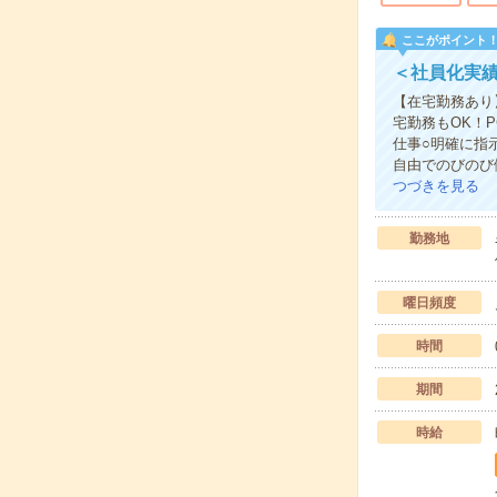
ここがポイント
＜社員化実績
【在宅勤務あり
宅勤務もOK！
仕事○明確に指
自由でのびのび
つづきを見る
勤務地
曜日頻度
時間
期間
時給