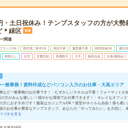
00円・土日祝休み！テンプスタッフの方が大勢
ど＊緑区
派遣
ー関連
ブランクOK
既卒第二新卒OK
英語不要
履歴書不要
WEB登録OK
週5日
残業なし
住宅
交費支給
車通勤可
大手
服装自由
社食/補助あり
！
の一般事務！資料作成などパソコン入力のお仕事・大高エリア
務など一般事務のお仕事です！・むずかしいスキルは不要！フォーマットが
員の方がみんな優しい！穏やかな環境でお仕事できます！・キレイなオフィス
の方におすすめです！服装はカジュアルOK＊髪型やネイルも自由！落ち着い
迎のお仕事が豊富なテンプスタッフ。あなたの「やってみたい」を大切に、
つづきを見る
名古屋市緑区