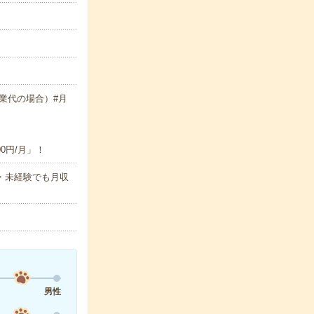
＋残業代の場合）#月
0円/月」！
＊・未経験でも月収
男性