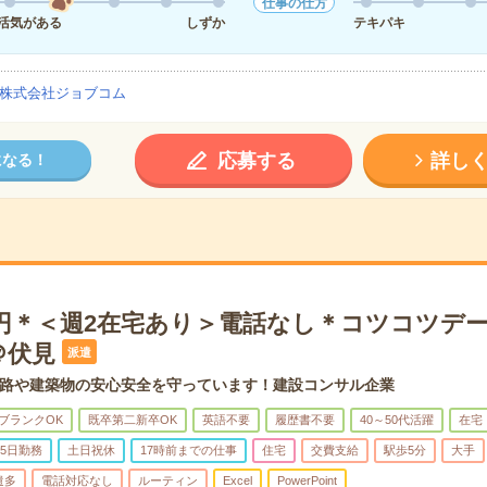
仕事の仕方
活気がある
しずか
テキパキ
株式会社ジョブコム
応募する
詳し
になる！
00円＊＜週2在宅あり＞電話なし＊コツコツデ
＠伏見
派遣
路や建築物の安心安全を守っています！建設コンサル企業
ブランクOK
既卒第二新卒OK
英語不要
履歴書不要
40～50代活躍
在宅
5日勤務
土日祝休
17時前までの仕事
住宅
交費支給
駅歩5分
大手
遣多
電話対応なし
ルーティン
Excel
PowerPoint