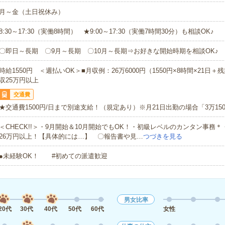
月～金（土日祝休み）
8:30～17:30（実働8時間） ★9:00～17:30（実働7時間30分）も相談OK♪
〇即日～長期 〇9月～長期 〇10月～長期⇒お好きな開始時期を相談OK♪
時給1550円 ＜週払いOK＞■月収例：26万6000円（1550円×8時間×21日
収25万円以上
交通費
★交通費1500円/日まで別途支給！（規定あり）※月21日出勤の場合「3万150
＜CHECK!!＞・9月開始＆10月開始でもOK！・初級レベルのカンタン事務
26万円以上！【具体的には…】 〇報告書や見…
つづきを見る
●未経験OK！ #初めての派遣歓迎
男女比率
20代
30代
40代
50代
60代
女性