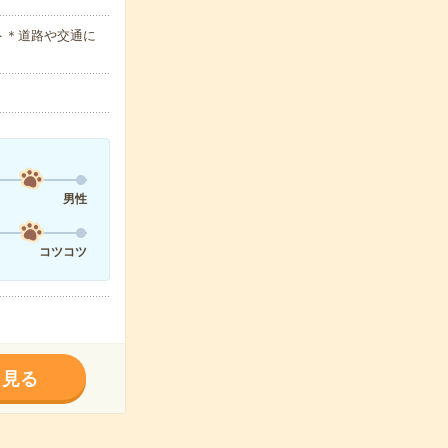
＞＊道路や交通に
男性
コツコツ
く見る