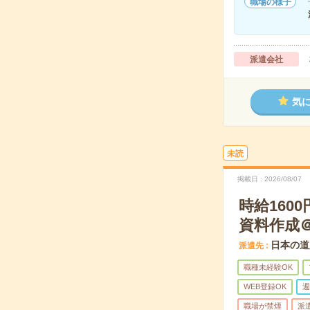
職場の様子
派遣会社
気
未読
掲載日
2026/08/07
時給16
資料作成
日本の道
派遣先
職種未経験OK
WEB登録OK
週
職場が禁煙
派