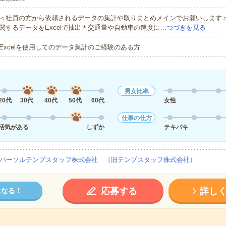
＜社員の方から依頼されるデータの集計や取りまとめメインでお願いします
関するデータをExcelで抽出＊交通量や自動車の速度に…
つづきを見る
Excelを使用してのデータ集計のご経験のある方
男女比率
20代
30代
40代
50代
60代
女性
仕事の仕方
活気がある
しずか
テキパキ
パーソルテンプスタッフ株式会社 （旧テンプスタッフ株式会社）
応募する
詳し
になる！