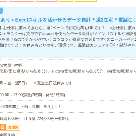
！
あり＞Excelスキルを活かせるデータ集計＊週2在宅＊電話な
】お仕事に慣れてきたら、週2ペースで在宅勤務もOKです！ ○お仕事に慣れ
PC＋モニターは貸与です○Excelを使ったデータ集計がメイン《スキルや経験
示を頂けるので分かりやすい！コツコツが得意な方必見です○スニーカーやデ
働けますよ！お休みもとりやすい環境です。服装はカジュアルOK＊髪型やネ
名古屋市中区
伏見(愛知県)駅から徒歩3分／丸の内(愛知県)駅から徒歩5分／栄(愛知県)駅か
月～金（週5日） ※完全土日祝休みです
09:00～17:00(実働7時間 休憩1時間)
2026年09月上旬～長期 ※9月～！
時給1600円 月収例 224,000円+残業代
交通費
全額支給