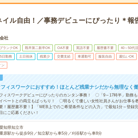
ネイル自由！／事務デビューにぴったり＊報
会社
ブランクOK
既卒第二新卒OK
OA不要
英語不要
履歴書不要
40～50代
5日勤務
土日祝休
残業少
交費支給
車通勤可
服装自由
週払いOK
ィン
！
オフィスワークにおすすめ！ほとんど残業ナシだから無理なく
フィスワークデビューにぴったりのカンタン事務！ 〇「9～17時半」勤務も
イベートとの両立もばっちり！ 〇明るくて優しい女性社員さんがお仕事を
要！履歴書不要！】「WEB上でのご希望条件などの入力」で最短1分～登録
目にご応募ください！
愛知県知立市
重原駅から徒歩9分／知立駅から車5分／刈谷駅から車8分