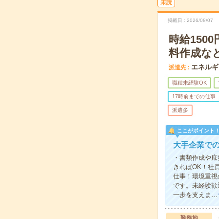
未読
掲載日
2026/08/07
時給15
料作成な
エネルギ
派遣先
職種未経験OK
17時前までの仕事
派遣多
ここがポイント
大手企業で
・書類作成や庶
きればOK！社
仕事！環境重視
です。未経験歓
一歩を支えま…
勤務地