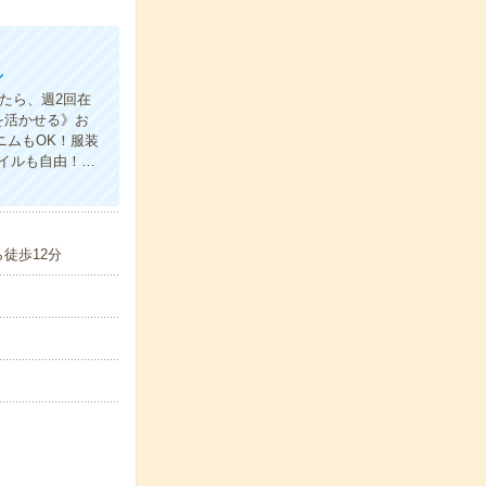
し
たら、週2回在
を活かせる》お
ニムもOK！服装
イルも自由！…
ら徒歩12分