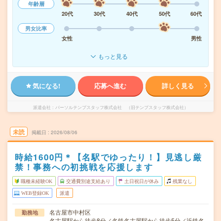
年齢層
20代
30代
40代
50代
60代
男女比率
女性
男性
もっと見る
気になる!
応募へ進む
詳しく見る
派遣会社
パーソルテンプスタッフ株式会社 （旧テンプスタッフ株式会社）
未読
掲載日
2026/08/06
時給1600円＊【名駅でゆったり！】見逃し厳
禁！事務への初挑戦を応援します
職種未経験OK
交通費別途支給あり
土日祝日が休み
残業なし
WEB登録OK
派遣
名古屋市中村区
勤務地
名古屋駅から徒歩8分／名鉄名古屋駅から徒歩5分／近鉄名