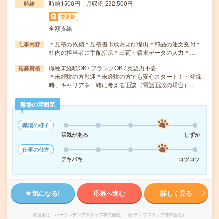
時給1500円 月収例 232,500円
時給
交通費
全額支給
＊見積の依頼＊見積書作成および提出＊部品の注文受付＊
仕事内容
社内の担当者に手配指示＊出荷・請求データの入力＊…
職種未経験OK / ブランクOK / 英語力不要
応募資格
＊未経験の方歓迎＊未経験の方でも安心スタート！・登録
時、キャリアを一緒に考える面談（電話面談の場合）…
職場の雰囲気
職場の様子
活気がある
しずか
仕事の仕方
テキパキ
コツコツ
気になる!
応募へ進む
詳しく見る
派遣会社
パーソルテンプスタッフ株式会社 （旧テンプスタッフ株式会社）