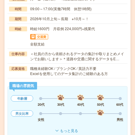
09:00～17:00(実働7時間 休憩1時間)
時間
2026年10月上旬～長期 ※10月～！
期間
時給1600円 月収例 224,000円+残業代
時給
交通費
全額支給
＜社員の方から依頼されるデータの集計や取りまとめメイ
仕事内容
ンでお願いします＞＊道路や交通に関するデータをE…
職種未経験OK / ブランクOK / 英語力不要
応募資格
Excelを使用してのデータ集計のご経験のある方
職場の雰囲気
年齢層
20代
30代
40代
50代
60代
男女比率
女性
男性
もっと見る