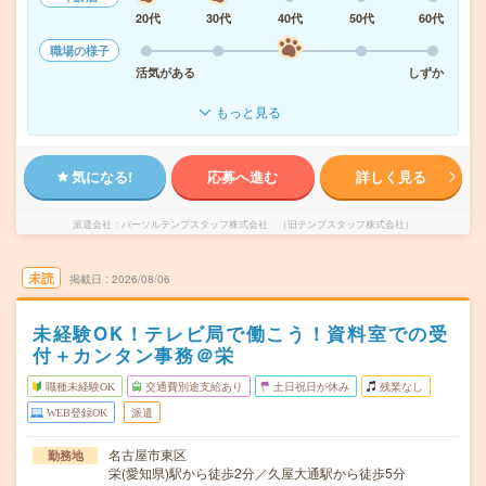
20代
30代
40代
50代
60代
職場の様子
活気がある
しずか
もっと見る
気になる!
応募へ進む
詳しく見る
派遣会社
パーソルテンプスタッフ株式会社 （旧テンプスタッフ株式会社）
未読
掲載日
2026/08/06
未経験OK！テレビ局で働こう！資料室での受
付＋カンタン事務＠栄
職種未経験OK
交通費別途支給あり
土日祝日が休み
残業なし
WEB登録OK
派遣
名古屋市東区
勤務地
栄(愛知県)駅から徒歩2分／久屋大通駅から徒歩5分