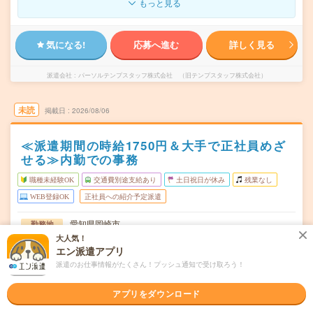
もっと見る
気になる!
応募へ進む
詳しく見る
派遣会社
パーソルテンプスタッフ株式会社 （旧テンプスタッフ株式会社）
未読
掲載日
2026/08/06
≪派遣期間の時給1750円＆大手で正社員めざ
せる≫内勤での事務
職種未経験OK
交通費別途支給あり
土日祝日が休み
残業なし
WEB登録OK
正社員への紹介予定派遣
愛知県岡崎市
勤務地
東岡崎駅から徒歩8分／岡崎駅から民間バス24分
大人気！
エン派遣アプリ
月～金（週5日） ※完全土日祝休み！
曜日頻度
派遣のお仕事情報がたくさん！プッシュ通知で受け取ろう！
09:00～17:00(実働7時間 休憩1時間)
時間
アプリをダウンロード
2026年10月上旬～長期 ※10月～！
期間