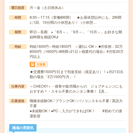
月～金（土日祝休み）
曜日頻度
8:30～17:15（実働8時間） ★お昼休憩以外にも、2時間
時間
に1回、10分間の小休憩あり！（小休憩…
即日～長期 ※「8月～」「9月～」「10月～」お好きな開
期間
始時期を相談OK♪
時給1600円～時給1800円 ＜週払いOK＞ ■月収例：32万
時給
8000円（1600円×8時間×21日＋残業代の場合）#月収30万
円以上
交通費
★交通費1500円/日まで別途支給（規定あり）！※月21日出
勤の場合「3万1500円/月」！
＜CHECK!!＞・接客や販売職からの ジョブチェンジにも
仕事内容
おすすめ＊・スキル不要のカンタン事務！【具…
職種未経験OK / ブランクOK / パソコンスキル不要 / 英語力
応募資格
不要
●未経験OK！●PC：入力ができればOK！ #初めての派
遣歓迎
職場の雰囲気