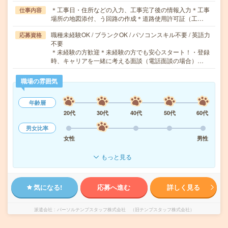
＊工事日・住所などの入力、工事完了後の情報入力＊工事
仕事内容
場所の地図添付、う回路の作成＊道路使用許可証（工…
職種未経験OK / ブランクOK / パソコンスキル不要 / 英語力
応募資格
不要
＊未経験の方歓迎＊未経験の方でも安心スタート！・登録
時、キャリアを一緒に考える面談（電話面談の場合）…
職場の雰囲気
年齢層
20代
30代
40代
50代
60代
男女比率
女性
男性
もっと見る
気になる!
応募へ進む
詳しく見る
派遣会社
パーソルテンプスタッフ株式会社 （旧テンプスタッフ株式会社）