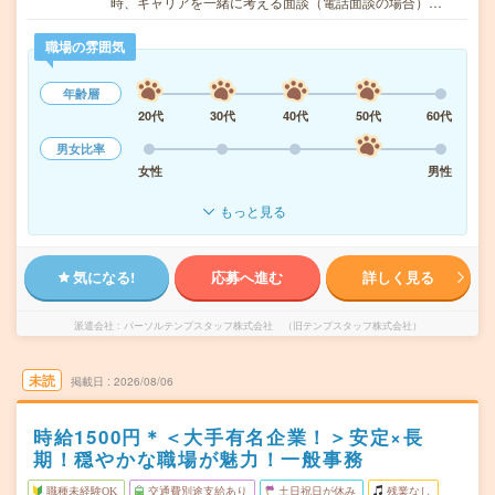
時、キャリアを一緒に考える面談（電話面談の場合）…
職場の雰囲気
年齢層
20代
30代
40代
50代
60代
男女比率
女性
男性
もっと見る
気になる!
応募へ進む
詳しく見る
派遣会社
パーソルテンプスタッフ株式会社 （旧テンプスタッフ株式会社）
未読
掲載日
2026/08/06
時給1500円＊＜大手有名企業！＞安定×長
期！穏やかな職場が魅力！一般事務
職種未経験OK
交通費別途支給あり
土日祝日が休み
残業なし