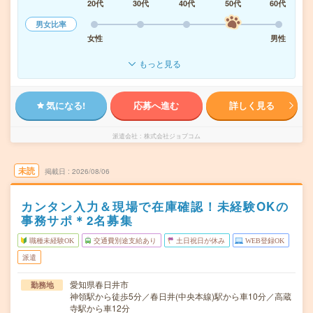
20代
30代
40代
50代
60代
男女比率
女性
男性
もっと見る
気になる!
応募へ進む
詳しく見る
派遣会社
株式会社ジョブコム
未読
掲載日
2026/08/06
カンタン入力＆現場で在庫確認！未経験OKの
事務サポ＊2名募集
職種未経験OK
交通費別途支給あり
土日祝日が休み
WEB登録OK
派遣
愛知県春日井市
勤務地
神領駅から徒歩5分／春日井(中央本線)駅から車10分／高蔵
寺駅から車12分