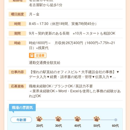
名古屋駅から徒歩1分
月～金
曜日頻度
8:45～17:30（休憩1時間、実働7時間45分）
時間
9月～契約更新のある長期 ※10月～スタートも相談OK
期間
時給1600円～ 月収例:26万400円（1600円×7.75h×21
時給
日）+残業代
交通費
通勤交通費全額支給
【憧れの駅直結のオフィスビル＊大手建設会社の事務】▼
仕事内容
データ入力▼経費・請求書の処理・管理▼伝票入力▼…
職種未経験OK / ブランクOK / 英語力不要
応募資格
＜業界未経験OK＞Word・Excelを使用した事務の経験があ
ればOK
職場の雰囲気
年齢層
20代
30代
40代
50代
60代