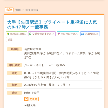
未読
掲載日
2026/08/06
大手【矢田駅近】プライベート重視派に人気
の9-17時／一般事務
職種未経験OK
交通費別途支給あり
土日祝日が休み
WEB登録OK
派遣
名古屋市東区
勤務地
矢田(愛知県)駅から徒歩3分／ナゴヤドーム前矢田駅から徒
歩5分
月～金（週5日） ※土日祝休み
曜日頻度
09:00～17:00(実働7時間 休憩1時間)※ちょうどいい7H勤
時間
務♪もう少し長く働きたいという方…
2026年10月上旬～長期 ※10月～！
期間
時給1440円
時給
交通費
全額支給