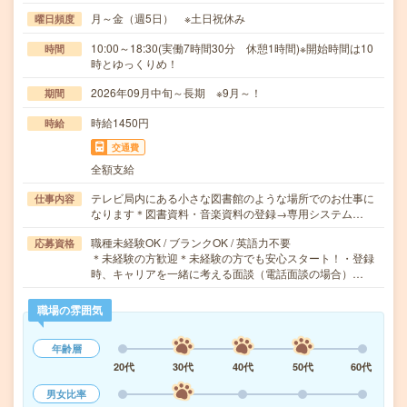
月～金（週5日） ※土日祝休み
曜日頻度
10:00～18:30(実働7時間30分 休憩1時間)※開始時間は10
時間
時とゆっくりめ！
2026年09月中旬～長期 ※9月～！
期間
時給1450円
時給
交通費
全額支給
テレビ局内にある小さな図書館のような場所でのお仕事に
仕事内容
なります＊図書資料・音楽資料の登録→専用システム…
職種未経験OK / ブランクOK / 英語力不要
応募資格
＊未経験の方歓迎＊未経験の方でも安心スタート！・登録
時、キャリアを一緒に考える面談（電話面談の場合）…
職場の雰囲気
年齢層
20代
30代
40代
50代
60代
男女比率