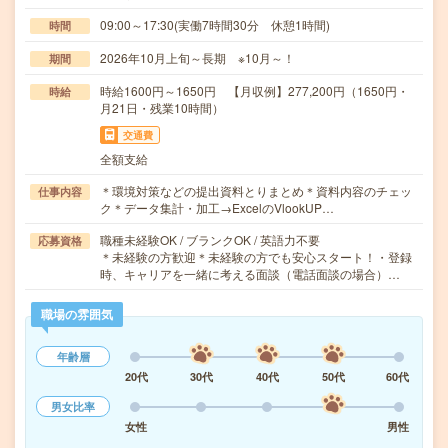
09:00～17:30(実働7時間30分 休憩1時間)
時間
2026年10月上旬～長期 ※10月～！
期間
時給1600円～1650円 【月収例】277,200円（1650円・
時給
月21日・残業10時間）
交通費
全額支給
＊環境対策などの提出資料とりまとめ＊資料内容のチェッ
仕事内容
ク＊データ集計・加工→ExcelのVlookUP…
職種未経験OK / ブランクOK / 英語力不要
応募資格
＊未経験の方歓迎＊未経験の方でも安心スタート！・登録
時、キャリアを一緒に考える面談（電話面談の場合）…
職場の雰囲気
年齢層
20代
30代
40代
50代
60代
男女比率
女性
男性