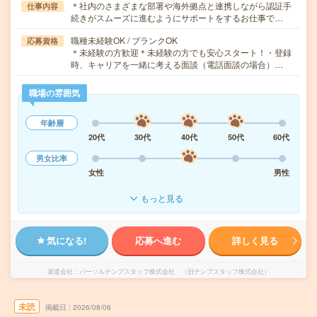
＊社内のさまざまな部署や海外拠点と連携しながら認証手
仕事内容
続きがスムーズに進むようにサポートをするお仕事で…
職種未経験OK / ブランクOK
応募資格
＊未経験の方歓迎＊未経験の方でも安心スタート！・登録
時、キャリアを一緒に考える面談（電話面談の場合）…
職場の雰囲気
年齢層
20代
30代
40代
50代
60代
男女比率
女性
男性
もっと見る
気になる!
応募へ進む
詳しく見る
派遣会社
パーソルテンプスタッフ株式会社 （旧テンプスタッフ株式会社）
未読
掲載日
2026/08/06