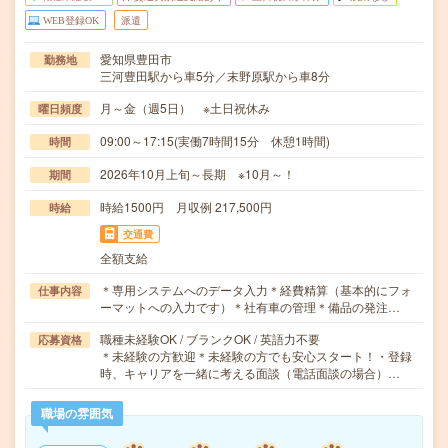
WEB登録OK
派遣
愛知県豊田市
勤務地
三河豊田駅から車5分／末野原駅から車8分
月～金（週5日） ※土日祝休み
曜日頻度
09:00～17:15(実働7時間15分 休憩1時間)
時間
2026年10月上旬～長期 ※10月～！
期間
時給1500円 月収例 217,500円
時給
交通費
全額支給
＊専用システムへのデータ入力＊経費精算（基本的にフォ
仕事内容
ーマットへの入力です）＊社有車の管理＊備品の発注…
職種未経験OK / ブランクOK / 英語力不要
応募資格
＊未経験の方歓迎＊未経験の方でも安心スタート！・登録
時、キャリアを一緒に考える面談（電話面談の場合）…
職場の雰囲気