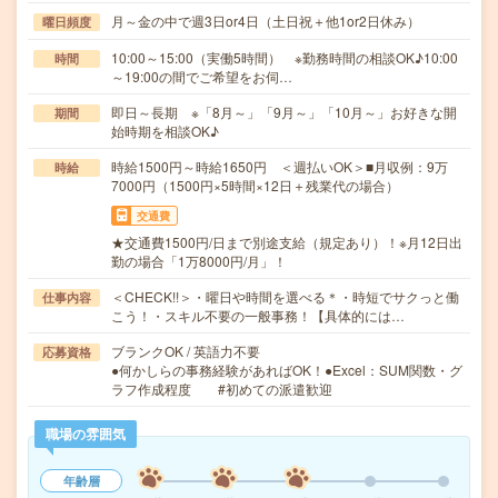
月～金の中で週3日or4日（土日祝＋他1or2日休み）
曜日頻度
10:00～15:00（実働5時間） ※勤務時間の相談OK♪10:00
時間
～19:00の間でご希望をお伺…
即日～長期 ※「8月～」「9月～」「10月～」お好きな開
期間
始時期を相談OK♪
時給1500円～時給1650円 ＜週払いOK＞■月収例：9万
時給
7000円（1500円×5時間×12日＋残業代の場合）
交通費
★交通費1500円/日まで別途支給（規定あり）！※月12日出
勤の場合「1万8000円/月」！
＜CHECK!!＞・曜日や時間を選べる＊・時短でサクっと働
仕事内容
こう！・スキル不要の一般事務！【具体的には…
ブランクOK / 英語力不要
応募資格
●何かしらの事務経験があればOK！●Excel：SUM関数・グ
ラフ作成程度 #初めての派遣歓迎
職場の雰囲気
年齢層