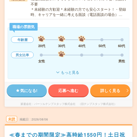
不要
＊未経験の方歓迎＊未経験の方でも安心スタート！・登録
時、キャリアを一緒に考える面談（電話面談の場合）…
職場の雰囲気
年齢層
20代
30代
40代
50代
60代
男女比率
女性
男性
もっと見る
気になる!
応募へ進む
詳しく見る
派遣会社
パーソルテンプスタッフ株式会社 （旧テンプスタッフ株式会社）
未読
掲載日
2026/08/06
≪春までの期間限定≫高時給1550円！土日祝