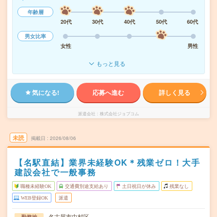
年齢層
20代
30代
40代
50代
60代
男女比率
女性
男性
もっと見る
気になる!
応募へ進む
詳しく見る
派遣会社
株式会社ジョブコム
未読
掲載日
2026/08/06
【名駅直結】業界未経験OK＊残業ゼロ！大手
建設会社で一般事務
職種未経験OK
交通費別途支給あり
土日祝日が休み
残業なし
WEB登録OK
派遣
名古屋市中村区
勤務地