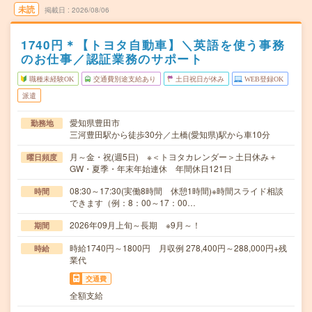
未読
掲載日
2026/08/06
1740円＊【トヨタ自動車】＼英語を使う事務
のお仕事／認証業務のサポート
職種未経験OK
交通費別途支給あり
土日祝日が休み
WEB登録OK
派遣
愛知県豊田市
勤務地
三河豊田駅から徒歩30分／土橋(愛知県)駅から車10分
月～金・祝(週5日) ※＜トヨタカレンダー＞土日休み＋
曜日頻度
GW・夏季・年末年始連休 年間休日121日
08:30～17:30(実働8時間 休憩1時間)※時間スライド相談
時間
できます（例：8：00～17：00…
2026年09月上旬～長期 ※9月～！
期間
時給1740円～1800円 月収例 278,400円～288,000円+残
時給
業代
交通費
全額支給