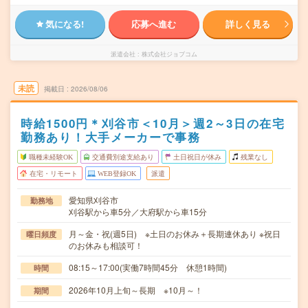
気になる!
応募へ進む
詳しく見る
派遣会社
株式会社ジョブコム
未読
掲載日
2026/08/06
時給1500円＊刈谷市＜10月＞週2～3日の在宅
勤務あり！大手メーカーで事務
職種未経験OK
交通費別途支給あり
土日祝日が休み
残業なし
在宅・リモート
WEB登録OK
派遣
愛知県刈谷市
勤務地
刈谷駅から車5分／大府駅から車15分
月～金・祝(週5日) ※土日のお休み＋長期連休あり ※祝日
曜日頻度
のお休みも相談可！
08:15～17:00(実働7時間45分 休憩1時間)
時間
2026年10月上旬～長期 ※10月～！
期間