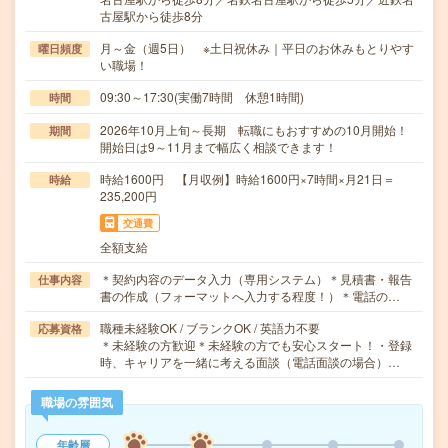
古屋駅から徒歩8分
月～金（週5日） ※土日祝休み｜平日のお休みもとりやす
曜日頻度
い職場！
09:30～17:30(実働7時間 休憩1時間)
時間
2026年10月上旬～長期 転職にもおすすめの10月開始！
期間
開始日は9～11月まで幅広く相談できます！
時給1600円 【月収例】時給1600円×7時間×月21日＝
時給
235,200円
交通費
全額支給
＊契約内容のデータ入力（専用システム）＊見積書・報告
仕事内容
書の作成（フォーマットへ入力する程度！）＊電話の…
職種未経験OK / ブランクOK / 英語力不要
応募資格
＊未経験の方歓迎＊未経験の方でも安心スタート！・登録
時、キャリアを一緒に考える面談（電話面談の場合）…
職場の雰囲気
年齢層