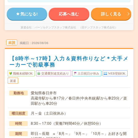
気になる!
応募へ進む
詳しく見る
派遣会社
パーソルテンプスタッフ株式会社 （旧テンプスタッフ株式会社）
未読
掲載日
2026/08/06
【8時半～17時】入力＆資料作りなど＊大手メ
ーカーで初級事務
職種未経験OK
交通費別途支給あり
土日祝日が休み
WEB登録OK
派遣
愛知県春日井市
勤務地
高蔵寺駅から車17分／春日井(中央本線)駅から車23分／楽
田駅から車20分
月～金（土日祝休み）
曜日頻度
8:30～17:00（実働7時間40分／休憩50分）
時間
即日～長期 ※「8月～」「9月～」「10月～」お好きな開
期間