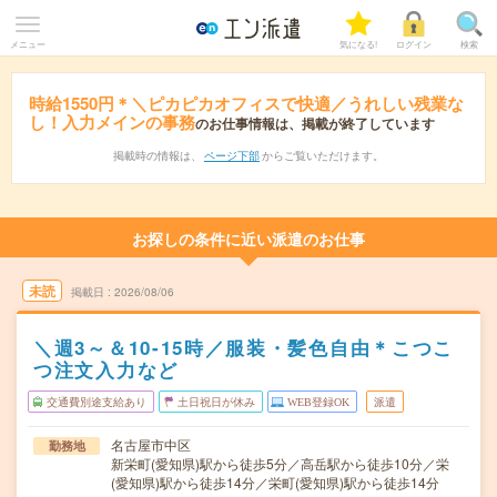
メニュー
気になる!
ログイン
検索
時給1550円＊＼ピカピカオフィスで快適／うれしい残業な
し！入力メインの事務
のお仕事情報は、掲載が終了しています
掲載時の情報は、
ページ下部
からご覧いただけます。
お探しの条件に近い派遣のお仕事
未読
掲載日
2026/08/06
＼週3～＆10-15時／服装・髪色自由＊こつこ
つ注文入力など
交通費別途支給あり
土日祝日が休み
WEB登録OK
派遣
名古屋市中区
勤務地
新栄町(愛知県)駅から徒歩5分／高岳駅から徒歩10分／栄
(愛知県)駅から徒歩14分／栄町(愛知県)駅から徒歩14分