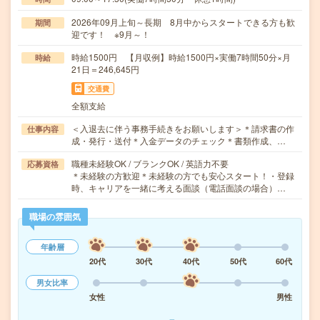
2026年09月上旬～長期 8月中からスタートできる方も歓
期間
迎です！ ※9月～！
時給1500円 【月収例】時給1500円×実働7時間50分×月
時給
21日＝246,645円
交通費
全額支給
＜入退去に伴う事務手続きをお願いします＞＊請求書の作
仕事内容
成・発行・送付＊入金データのチェック＊書類作成、…
職種未経験OK / ブランクOK / 英語力不要
応募資格
＊未経験の方歓迎＊未経験の方でも安心スタート！・登録
時、キャリアを一緒に考える面談（電話面談の場合）…
職場の雰囲気
年齢層
20代
30代
40代
50代
60代
男女比率
女性
男性