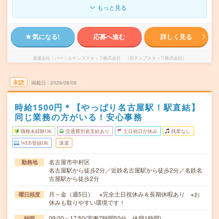
もっと見る
気になる!
応募へ進む
詳しく見る
派遣会社
パーソルテンプスタッフ株式会社 （旧テンプスタッフ株式会社）
未読
掲載日
2026/08/06
時給1500円＊【やっぱり名古屋駅！駅直結】
同じ業務の方がいる！安心事務
職種未経験OK
交通費別途支給あり
土日祝日が休み
残業なし
WEB登録OK
派遣
名古屋市中村区
勤務地
名古屋駅から徒歩2分／近鉄名古屋駅から徒歩2分／名鉄名
古屋駅から徒歩2分
月～金（週5日） ※完全土日祝休み＆長期休暇あり ※お
曜日頻度
休みも取りやすい環境です！
09:00～17:50(実働7時間50分 休憩1時間)
時間