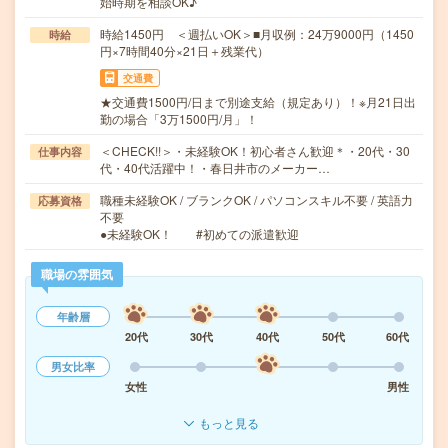
始時期を相談OK♪
時給1450円 ＜週払いOK＞■月収例：24万9000円（1450
時給
円×7時間40分×21日＋残業代）
交通費
★交通費1500円/日まで別途支給（規定あり）！※月21日出
勤の場合「3万1500円/月」！
＜CHECK!!＞・未経験OK！初心者さん歓迎＊・20代・30
仕事内容
代・40代活躍中！・春日井市のメーカー…
職種未経験OK / ブランクOK / パソコンスキル不要 / 英語力
応募資格
不要
●未経験OK！ #初めての派遣歓迎
職場の雰囲気
年齢層
20代
30代
40代
50代
60代
男女比率
女性
男性
もっと見る