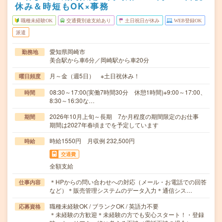
休み＆時短もOK×事務
職種未経験OK
交通費別途支給あり
土日祝日が休み
WEB登録OK
派遣
愛知県岡崎市
勤務地
美合駅から車6分／岡崎駅から車20分
月～金（週5日） ※土日祝休み！
曜日頻度
08:30～17:00(実働7時間30分 休憩1時間)※9:00～17:00、
時間
8:30～16:30な…
2026年10月上旬～長期 7か月程度の期間限定のお仕事
期間
期間は2027年春頃までを予定しています
時給1550円 月収例 232,500円
時給
交通費
全額支給
＊HPからの問い合わせへの対応（メール・お電話での回答
仕事内容
など）＊販売管理システムのデータ入力＊通信シス…
職種未経験OK / ブランクOK / 英語力不要
応募資格
＊未経験の方歓迎＊未経験の方でも安心スタート！・登録