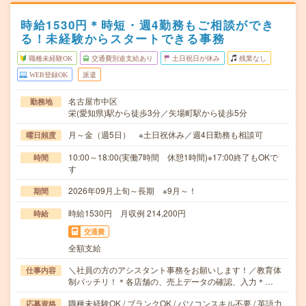
時給1530円＊時短・週4勤務もご相談ができ
る！未経験からスタートできる事務
職種未経験OK
交通費別途支給あり
土日祝日が休み
残業なし
WEB登録OK
派遣
名古屋市中区
勤務地
栄(愛知県)駅から徒歩3分／矢場町駅から徒歩5分
月～金（週5日） ※土日祝休み／週4日勤務も相談可
曜日頻度
10:00～18:00(実働7時間 休憩1時間)※17:00終了もOKで
時間
す
2026年09月上旬～長期 ※9月～！
期間
時給1530円 月収例 214,200円
時給
交通費
全額支給
＼社員の方のアシスタント事務をお願いします！／教育体
仕事内容
制バッチリ！＊各店舗の、売上データの確認、入力＊…
職種未経験OK / ブランクOK / パソコンスキル不要 / 英語力
応募資格