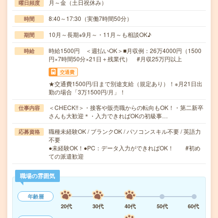
月～金（土日祝休み）
曜日頻度
8:40～17:30（実働7時間50分）
時間
10月～長期※9月～・11月～も相談OK♪
期間
時給1500円 ＜週払いOK＞■月収例：26万4000円（1500
時給
円×7時間50分×21日＋残業代） #月収25万円以上
交通費
★交通費1500円/日まで別途支給（規定あり）！※月21日出
勤の場合「3万1500円/月」！
＜CHECK!!＞・接客や販売職からの転向もOK！・第二新卒
仕事内容
さんも大歓迎＊・入力できればOKの初級事…
職種未経験OK / ブランクOK / パソコンスキル不要 / 英語力
応募資格
不要
●未経験OK！●PC：データ入力ができればOK！ #初め
ての派遣歓迎
職場の雰囲気
年齢層
20代
30代
40代
50代
60代