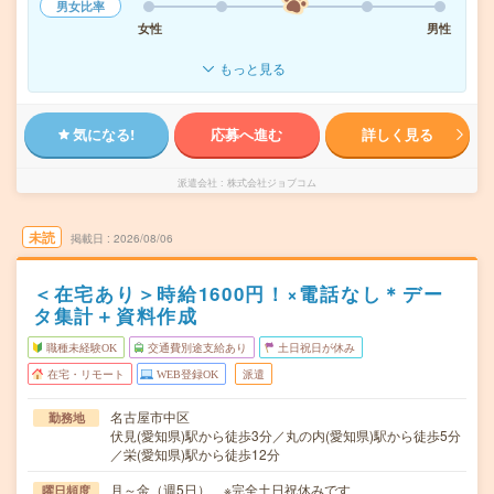
男女比率
女性
男性
もっと見る
気になる!
応募へ進む
詳しく見る
派遣会社
株式会社ジョブコム
未読
掲載日
2026/08/06
＜在宅あり＞時給1600円！×電話なし＊デー
タ集計＋資料作成
職種未経験OK
交通費別途支給あり
土日祝日が休み
在宅・リモート
WEB登録OK
派遣
名古屋市中区
勤務地
伏見(愛知県)駅から徒歩3分／丸の内(愛知県)駅から徒歩5分
／栄(愛知県)駅から徒歩12分
月～金（週5日） ※完全土日祝休みです
曜日頻度