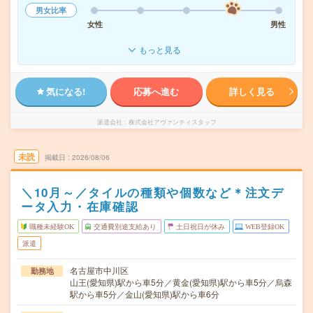
男女比率
女性
男性
もっと見る
気になる!
応募へ進む
詳しく見る
派遣会社
株式会社アヴァンティスタッフ
未読
掲載日
2026/08/06
＼10月～／タイルの種類や個数など＊注文デ
ータ入力・在庫確認
職種未経験OK
交通費別途支給あり
土日祝日が休み
WEB登録OK
派遣
名古屋市中川区
勤務地
山王(愛知県)駅から車5分／黄金(愛知県)駅から車5分／烏森
駅から車5分／金山(愛知県)駅から車6分