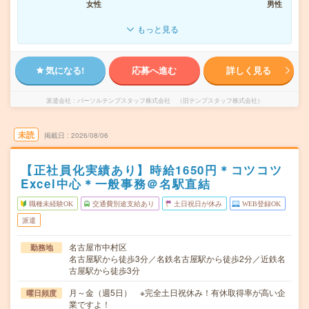
女性
男性
もっと見る
気になる!
応募へ進む
詳しく見る
派遣会社
パーソルテンプスタッフ株式会社 （旧テンプスタッフ株式会社）
未読
掲載日
2026/08/06
【正社員化実績あり】時給1650円＊コツコツ
Excel中心＊一般事務＠名駅直結
職種未経験OK
交通費別途支給あり
土日祝日が休み
WEB登録OK
派遣
名古屋市中村区
勤務地
名古屋駅から徒歩3分／名鉄名古屋駅から徒歩2分／近鉄名
古屋駅から徒歩3分
月～金（週5日） ※完全土日祝休み！有休取得率が高い企
曜日頻度
業ですよ！