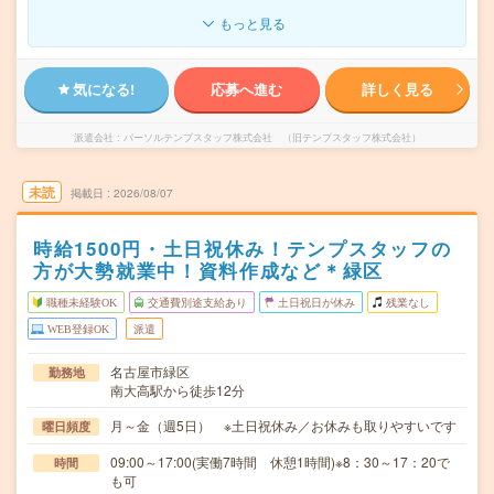
もっと見る
気になる!
応募へ進む
詳しく見る
派遣会社
パーソルテンプスタッフ株式会社 （旧テンプスタッフ株式会社）
未読
掲載日
2026/08/07
時給1500円・土日祝休み！テンプスタッフの
方が大勢就業中！資料作成など＊緑区
職種未経験OK
交通費別途支給あり
土日祝日が休み
残業なし
WEB登録OK
派遣
名古屋市緑区
勤務地
南大高駅から徒歩12分
月～金（週5日） ※土日祝休み／お休みも取りやすいです
曜日頻度
09:00～17:00(実働7時間 休憩1時間)※8：30～17：20で
時間
も可