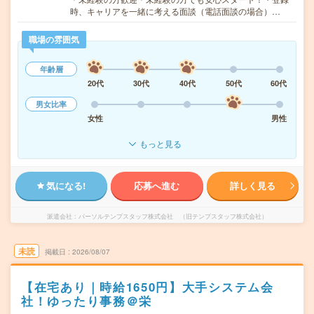
時、キャリアを一緒に考える面談（電話面談の場合）…
職場の雰囲気
年齢層
20代
30代
40代
50代
60代
男女比率
女性
男性
もっと見る
気になる!
応募へ進む
詳しく見る
派遣会社
パーソルテンプスタッフ株式会社 （旧テンプスタッフ株式会社）
未読
掲載日
2026/08/07
【在宅あり｜時給1650円】大手システム会
社！ゆったり事務＠栄