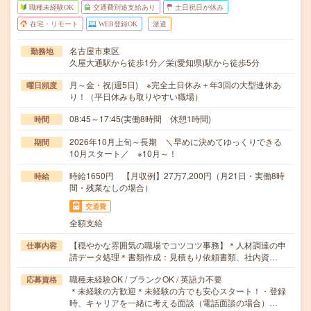
職種未経験OK
交通費別途支給あり
土日祝日が休み
在宅・リモート
WEB登録OK
派遣
名古屋市東区
勤務地
久屋大通駅から徒歩1分／栄(愛知県)駅から徒歩5分
月～金・祝(週5日) ※完全土日休み＋年3回の大型連休あ
曜日頻度
り！（平日休みも取りやすい職場）
08:45～17:45(実働8時間 休憩1時間)
時間
2026年10月上旬～長期 ＼早めに決めてゆっくりできる
期間
10月スタート／ ※10月～！
時給1650円 【月収例】27万7,200円（月21日・実働8時
時給
間・残業なしの場合）
交通費
全額支給
【穏やかな雰囲気の職場でコツコツ事務】＊人材調達の申
仕事内容
請データ処理＊書類作成：見積もり依頼書類、社内資…
職種未経験OK / ブランクOK / 英語力不要
応募資格
＊未経験の方歓迎＊未経験の方でも安心スタート！・登録
時、キャリアを一緒に考える面談（電話面談の場合）…