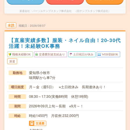
派遣会社
パーソルテンプスタッフ株式会社 （旧テンプスタッフ株式会社）
未読
掲載日
2026/08/07
【直雇実績多数】服装・ネイル自由！20-30代
活躍！未経験OK事務
職種未経験OK
交通費別途支給あり
土日祝日が休み
WEB登録OK
派遣
愛知県小牧市
勤務地
味岡駅から車7分
月～金（週5日） ※土日祝休み 長期連休あり！
曜日頻度
08:30～17:30(実働8時間 休憩1時間)
時間
2026年09月上旬～長期 ※9月～！
期間
時給1450円 月収例 232,000円
時給
交通費