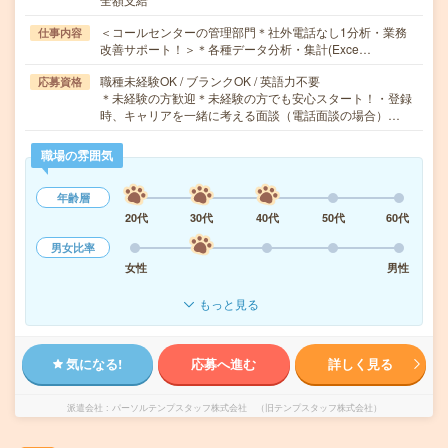
＜コールセンターの管理部門＊社外電話なし1分析・業務
仕事内容
改善サポート！＞＊各種データ分析・集計(Exce…
職種未経験OK / ブランクOK / 英語力不要
応募資格
＊未経験の方歓迎＊未経験の方でも安心スタート！・登録
時、キャリアを一緒に考える面談（電話面談の場合）…
職場の雰囲気
年齢層
20代
30代
40代
50代
60代
男女比率
女性
男性
もっと見る
気になる!
応募へ進む
詳しく見る
派遣会社
パーソルテンプスタッフ株式会社 （旧テンプスタッフ株式会社）