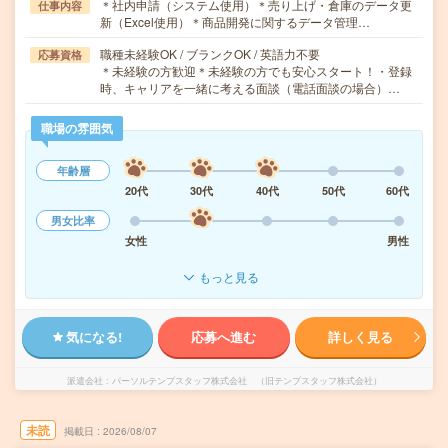
＊社内申請（システム使用）＊売り上げ・倉庫のデータ更
仕事内容
新（Excel使用）＊商品開発に関するデータ管理…
職種未経験OK / ブランクOK / 英語力不要
応募資格
＊未経験の方歓迎＊未経験の方でも安心スタート！・登録
時、キャリアを一緒に考える面談（電話面談の場合）…
職場の雰囲気
年齢層
20代
30代
40代
50代
60代
男女比率
女性
男性
もっと見る
気になる!
応募へ進む
詳しく見る
派遣会社
パーソルテンプスタッフ株式会社 （旧テンプスタッフ株式会社）
未読
掲載日
2026/08/07