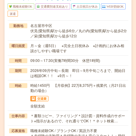
職種未経験OK
交通費別途支給あり
土日祝日が休み
WEB登録OK
派遣
名古屋市中区
勤務地
伏見(愛知県)駅から徒歩6分／丸の内(愛知県)駅から徒歩2分
／栄(愛知県)駅から徒歩12分
月～金（週5日） ※完全土日祝休み ※計画的にお休み相
曜日頻度
談がしやすい職場です
09:00～17:30(実働7時間30分 休憩1時間)
時間
2026年09月中旬～長期 即日～9月中旬ごろまで、開始日
期間
は相談OK！！ ※9月～！
時給1450円 【月収例】22万8,375円＋残業代（月21日出
時給
勤の場合）
交通費
全額支給
＊書類コピー、ファイリング＊設計図・資料作成のサポー
仕事内容
ト※指示があるので、それ通りでOK！＊ネット検索…
職種未経験OK / ブランクOK / 英語力不要
応募資格
＊未経験の方歓迎＊未経験の方でも安心スタート！・登録