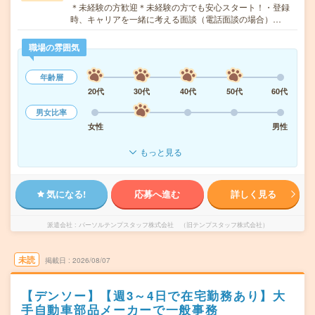
＊未経験の方歓迎＊未経験の方でも安心スタート！・登録
時、キャリアを一緒に考える面談（電話面談の場合）…
職場の雰囲気
年齢層
20代
30代
40代
50代
60代
男女比率
女性
男性
もっと見る
気になる!
応募へ進む
詳しく見る
派遣会社
パーソルテンプスタッフ株式会社 （旧テンプスタッフ株式会社）
未読
掲載日
2026/08/07
【デンソー】【週3～4日で在宅勤務あり】大
手自動車部品メーカーで一般事務