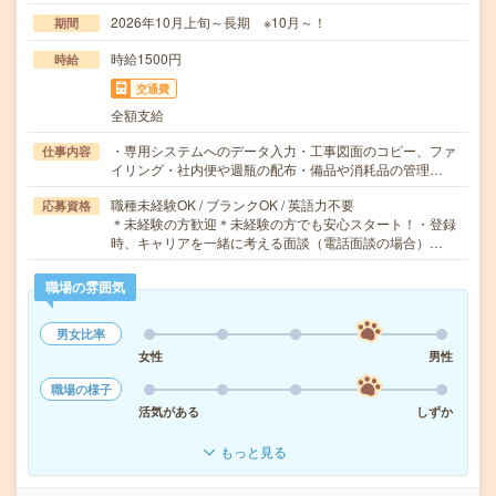
2026年10月上旬～長期 ※10月～！
期間
時給1500円
時給
交通費
全額支給
・専用システムへのデータ入力・工事図面のコピー、ファ
仕事内容
イリング・社内便や週瓶の配布・備品や消耗品の管理…
職種未経験OK / ブランクOK / 英語力不要
応募資格
＊未経験の方歓迎＊未経験の方でも安心スタート！・登録
時、キャリアを一緒に考える面談（電話面談の場合）…
職場の雰囲気
男女比率
女性
男性
職場の様子
活気がある
しずか
もっと見る