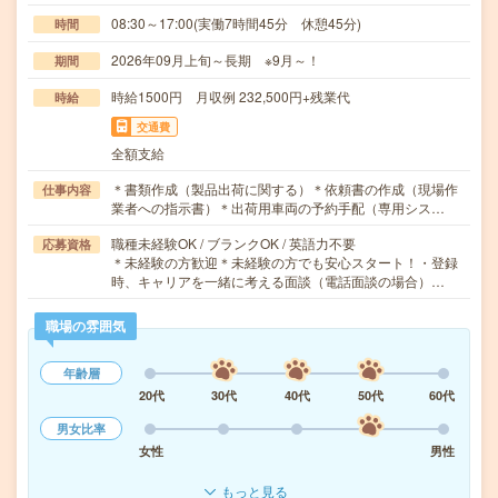
08:30～17:00(実働7時間45分 休憩45分)
時間
2026年09月上旬～長期 ※9月～！
期間
時給1500円 月収例 232,500円+残業代
時給
交通費
全額支給
＊書類作成（製品出荷に関する）＊依頼書の作成（現場作
仕事内容
業者への指示書）＊出荷用車両の予約手配（専用シス…
職種未経験OK / ブランクOK / 英語力不要
応募資格
＊未経験の方歓迎＊未経験の方でも安心スタート！・登録
時、キャリアを一緒に考える面談（電話面談の場合）…
職場の雰囲気
年齢層
20代
30代
40代
50代
60代
男女比率
女性
男性
もっと見る