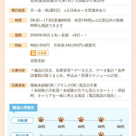
名和(愛知県)駅から車7分／大高駅から車20分
月～金・祝(週5日) ※土日休み＋大型連休あり
曜日頻度
08:30～17:30(実働8時間 休憩1時間)※上記意以外の勤務
時間
時間も相談できます
2026年09月上旬～長期 ※9月～！
期間
時給1500円 月収例 240,000円+残業代
時給
交通費
全額支給
＊備品の注文、在庫管理＊データ入力、データ集計＊各申
仕事内容
請書類の取りまとめ、申込み＊部署スケジュールの管…
職種未経験OK / ブランクOK / 英語力不要
応募資格
＊未経験の方歓迎＊未経験の方でも安心スタート！・登録
時、キャリアを一緒に考える面談（電話面談の場合）…
職場の雰囲気
年齢層
20代
30代
40代
50代
60代
男女比率