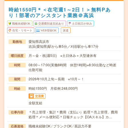
時給1550円＊＜在宅週1～2日！＞無料Pあ
り！部署のアシスタント業務＠高浜
職種未経験OK
交通費別途支給あり
土日祝日が休み
在宅・リモート
WEB登録OK
派遣
愛知県高浜市
勤務地
吉浜(愛知県)駅から車5分／刈谷駅から車17分
月～金・祝(週5日) ※土日休み＋大型連休有
曜日頻度
08:00～17:00(実働8時間 休憩1時間)※8:30出勤など時差
時間
出勤可能
2026年10月上旬～長期 ※10月～！
期間
時給1550円 月収例 248,000円
時給
交通費
全額支給
＊売上管理・集計＊費用（支払い）処理＊売上管理、費用
仕事内容
処理＊メール便対応＊日報チェック【OAスキル】カ…
職種未経験OK / ブランクOK / 英語力不要
応募資格