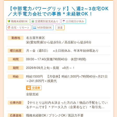
【中部電力パワーグリッド】＼週2～3在宅OK
／大手電力会社での事務＊未経験OK！
職種未経験OK
交通費別途支給あり
土日祝日が休み
在宅・リモート
WEB登録OK
派遣
名古屋市東区
勤務地
栄(愛知県)駅から徒歩5分／高岳駅から徒歩6分
月～金（週5日） ※土日祝休み、年末年始休暇あり
曜日頻度
09:00～17:40(実働7時間40分 休憩1時間)
時間
2026年09月上旬～長期 ※9月～！
期間
時給1500円 【月収例】時給1,500円×7時間40分×月21日
時給
＝241,605円＋残業代
交通費
全額支給
【やりとりは社内＆決まった方のみ！物品の手配をしてい
仕事内容
るチームです】＊データ入力（企業名など）＊取引先…
職種未経験OK / ブランクOK / 英語力不要
応募資格