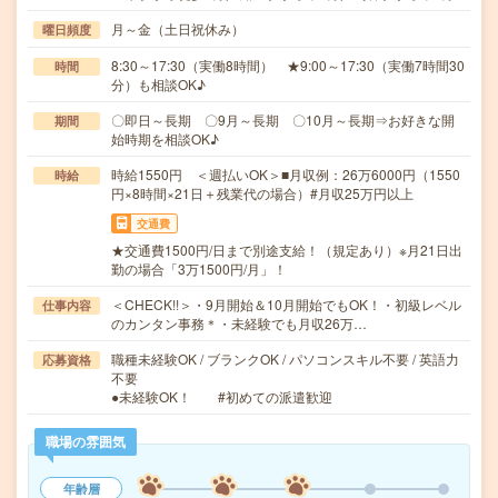
月～金（土日祝休み）
曜日頻度
8:30～17:30（実働8時間） ★9:00～17:30（実働7時間30
時間
分）も相談OK♪
〇即日～長期 〇9月～長期 〇10月～長期⇒お好きな開
期間
始時期を相談OK♪
時給1550円 ＜週払いOK＞■月収例：26万6000円（1550
時給
円×8時間×21日＋残業代の場合）#月収25万円以上
交通費
★交通費1500円/日まで別途支給！（規定あり）※月21日出
勤の場合「3万1500円/月」！
＜CHECK!!＞・9月開始＆10月開始でもOK！・初級レベル
仕事内容
のカンタン事務＊・未経験でも月収26万…
職種未経験OK / ブランクOK / パソコンスキル不要 / 英語力
応募資格
不要
●未経験OK！ #初めての派遣歓迎
職場の雰囲気
年齢層