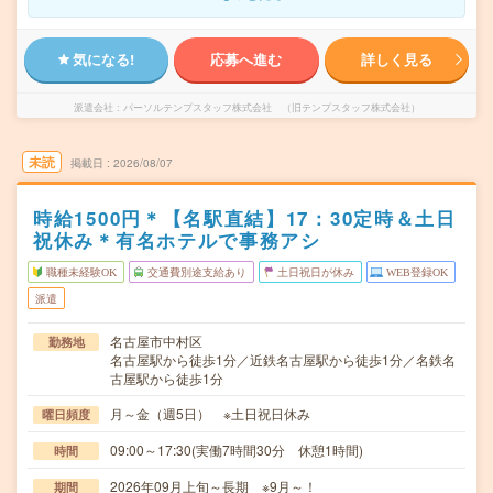
気になる!
応募へ進む
詳しく見る
派遣会社
パーソルテンプスタッフ株式会社 （旧テンプスタッフ株式会社）
未読
掲載日
2026/08/07
時給1500円＊【名駅直結】17：30定時＆土日
祝休み＊有名ホテルで事務アシ
職種未経験OK
交通費別途支給あり
土日祝日が休み
WEB登録OK
派遣
名古屋市中村区
勤務地
名古屋駅から徒歩1分／近鉄名古屋駅から徒歩1分／名鉄名
古屋駅から徒歩1分
月～金（週5日） ※土日祝日休み
曜日頻度
09:00～17:30(実働7時間30分 休憩1時間)
時間
2026年09月上旬～長期 ※9月～！
期間