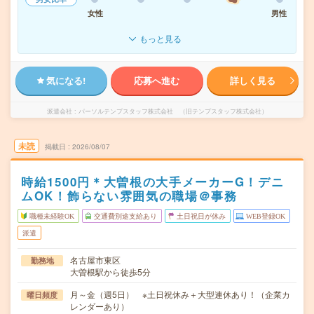
女性
男性
もっと見る
気になる!
応募へ進む
詳しく見る
派遣会社
パーソルテンプスタッフ株式会社 （旧テンプスタッフ株式会社）
未読
掲載日
2026/08/07
時給1500円＊大曽根の大手メーカーG！デニ
ムOK！飾らない雰囲気の職場＠事務
職種未経験OK
交通費別途支給あり
土日祝日が休み
WEB登録OK
派遣
名古屋市東区
勤務地
大曽根駅から徒歩5分
月～金（週5日） ※土日祝休み＋大型連休あり！（企業カ
曜日頻度
レンダーあり）