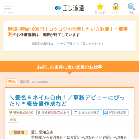
メニュー
気になる!
ログイン
検索
時短×時給1600円！コツコツお仕事したい方歓迎！一般事
務
のお仕事情報は、掲載が終了しています
掲載時の情報は、
ページ下部
からご覧いただけます。
お探しの条件に近い派遣のお仕事
未読
掲載日
2026/08/07
＼髪色＆ネイル自由！／事務デビューにぴっ
たり＊報告書作成など
職種未経験OK
交通費別途支給あり
土日祝日が休み
WEB登録OK
派遣
愛知県知立市
勤務地
重原駅から徒歩9分／知立駅から車5分／刈谷駅から車8分