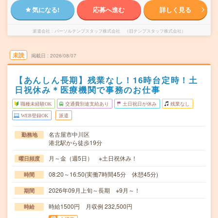
気になる!
応募へ進む
詳しく見る
派遣会社
パーソルテンプスタッフ株式会社 （旧テンプスタッフ株式会社）
未読
掲載日
2026/08/07
【あんしん長期】残業なし！16時台定時！土
日祝休み＊医療機関で事務のお仕事
職種未経験OK
交通費別途支給あり
土日祝日が休み
残業なし
WEB登録OK
派遣
名古屋市中川区
勤務地
港北駅から徒歩19分
月～金（週5日） ※土日祝休み！
曜日頻度
08:20～16:50(実働7時間45分 休憩45分)
時間
2026年09月上旬～長期 ※9月～！
期間
時給1500円 月収例 232,500円
時給