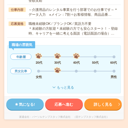
全額支給
～介護用品のレンタル事業を行う部署でのお仕事です～＊
仕事内容
データ入力 ※メイン：7割⇒お客様情報、商品品番…
職種未経験OK / ブランクOK / 英語力不要
応募資格
＊未経験の方歓迎＊未経験の方でも安心スタート！・登録
時、キャリアを一緒に考える面談（電話面談の場合）…
職場の雰囲気
年齢層
20代
30代
40代
50代
60代
男女比率
女性
男性
もっと見る
気になる!
応募へ進む
詳しく見る
派遣会社
パーソルテンプスタッフ株式会社 （旧テンプスタッフ株式会社）