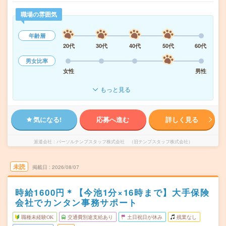
職場の雰囲気
年齢層
20代
30代
40代
50代
60代
男女比率
女性
男性
もっと見る
気になる!
応募へ進む
詳しく見る
派遣会社
パーソルテンプスタッフ株式会社 （旧テンプスタッフ株式会社）
未読
掲載日
2026/08/07
時給1600円＊【今池1分×16時まで】大手保険
会社でカンタン事務サポート
職種未経験OK
交通費別途支給あり
土日祝日が休み
残業なし