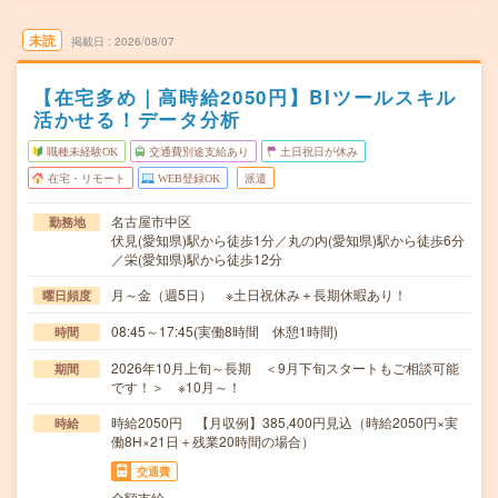
未読
掲載日
2026/08/07
【在宅多め｜高時給2050円】BIツールスキル
活かせる！データ分析
職種未経験OK
交通費別途支給あり
土日祝日が休み
在宅・リモート
WEB登録OK
派遣
名古屋市中区
勤務地
伏見(愛知県)駅から徒歩1分／丸の内(愛知県)駅から徒歩6分
／栄(愛知県)駅から徒歩12分
月～金（週5日） ※土日祝休み＋長期休暇あり！
曜日頻度
08:45～17:45(実働8時間 休憩1時間)
時間
2026年10月上旬～長期 ＜9月下旬スタートもご相談可能
期間
です！＞ ※10月～！
時給2050円 【月収例】385,400円見込（時給2050円×実
時給
働8H×21日＋残業20時間の場合）
交通費
全額支給