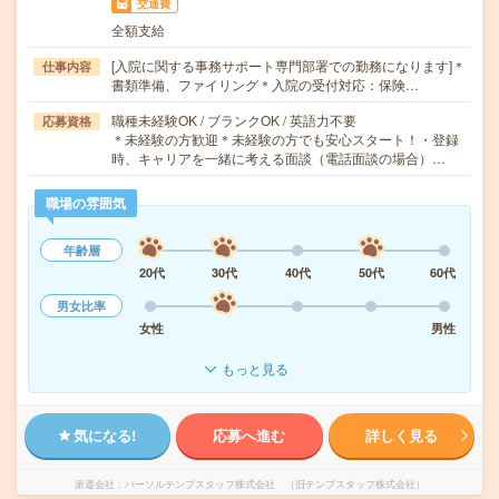
交通費
全額支給
[入院に関する事務サポート専門部署での勤務になります]＊
仕事内容
書類準備、ファイリング＊入院の受付対応：保険…
職種未経験OK / ブランクOK / 英語力不要
応募資格
＊未経験の方歓迎＊未経験の方でも安心スタート！・登録
時、キャリアを一緒に考える面談（電話面談の場合）…
職場の雰囲気
年齢層
20代
30代
40代
50代
60代
男女比率
女性
男性
もっと見る
気になる!
応募へ進む
詳しく見る
派遣会社
パーソルテンプスタッフ株式会社 （旧テンプスタッフ株式会社）