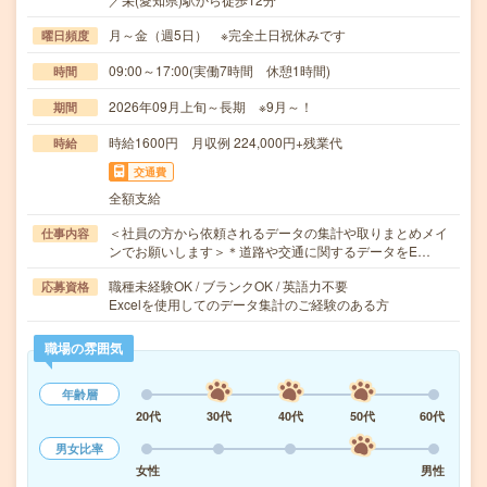
月～金（週5日） ※完全土日祝休みです
曜日頻度
09:00～17:00(実働7時間 休憩1時間)
時間
2026年09月上旬～長期 ※9月～！
期間
時給1600円 月収例 224,000円+残業代
時給
交通費
全額支給
＜社員の方から依頼されるデータの集計や取りまとめメイ
仕事内容
ンでお願いします＞＊道路や交通に関するデータをE…
職種未経験OK / ブランクOK / 英語力不要
応募資格
Excelを使用してのデータ集計のご経験のある方
職場の雰囲気
年齢層
20代
30代
40代
50代
60代
男女比率
女性
男性