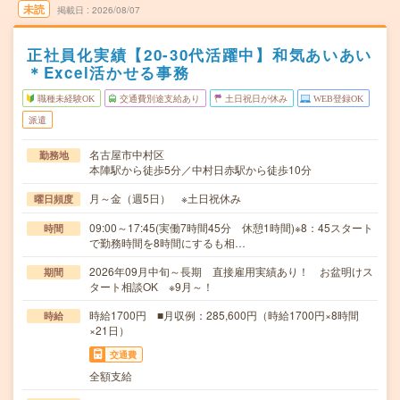
未読
掲載日
2026/08/07
正社員化実績【20-30代活躍中】和気あいあい
＊Excel活かせる事務
職種未経験OK
交通費別途支給あり
土日祝日が休み
WEB登録OK
派遣
名古屋市中村区
勤務地
本陣駅から徒歩5分／中村日赤駅から徒歩10分
月～金（週5日） ※土日祝休み
曜日頻度
09:00～17:45(実働7時間45分 休憩1時間)※8：45スタート
時間
で勤務時間を8時間にするも相…
2026年09月中旬～長期 直接雇用実績あり！ お盆明けス
期間
タート相談OK ※9月～！
時給1700円 ■月収例：285,600円（時給1700円×8時間
時給
×21日）
交通費
全額支給