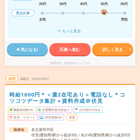
20代
30代
40代
50代
60代
男女比率
女性
男性
もっと見る
気になる!
応募へ進む
詳しく見る
派遣会社
株式会社ジョブコム
未読
掲載日
2026/08/07
時給1600円＊＜週2在宅あり＞電話なし＊コ
ツコツデータ集計＋資料作成＠伏見
職種未経験OK
交通費別途支給あり
土日祝日が休み
在宅・リモート
WEB登録OK
派遣
名古屋市中区
勤務地
伏見(愛知県)駅から徒歩3分／丸の内(愛知県)駅から徒歩5分
／栄(愛知県)駅から徒歩12分