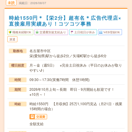
未読
掲載日
2026/08/07
時給1550円＊【栄2分】超有名＊広告代理店×
直接雇用実績あり！コツコツ事務
職種未経験OK
交通費別途支給あり
土日祝日が休み
WEB登録OK
派遣
名古屋市中区
勤務地
栄(愛知県)駅から徒歩2分／矢場町駅から徒歩6分
月～金（週5日） ※完全土日祝休み（平日のお休みが取り
曜日頻度
やすい♪）
09:30～17:30(実働7時間 休憩1時間)
時間
2026年10月上旬～長期 即日・9月開始も歓迎です！
期間
※10月～！
時給1550円 【月収例】25万1,100円見込（月21日・残業
時給
15時間の場合）
交通費
全額支給