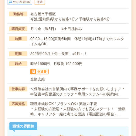
WEB登録OK
派遣
名古屋市千種区
勤務地
今池(愛知県)駅から徒歩1分／千種駅から徒歩9分
月～金（週5日） ※土日祝休み
曜日頻度
09:00～16:00(実働6時間 休憩1時間)※17時までのフルタ
時間
イムもOK
2026年09月上旬～長期 ※9月～！
期間
時給1600円 月収例 192,000円
時給
交通費
全額支給
＼保険会社の営業所内で事務サポートをお願いします／＊
仕事内容
申込書や変更届のチェック＊専用システムへの契約内…
職種未経験OK / ブランクOK / 英語力不要
応募資格
＊未経験の方歓迎＊未経験の方でも安心スタート！・登録
時、キャリアを一緒に考える面談（電話面談の場合）…
職場の雰囲気