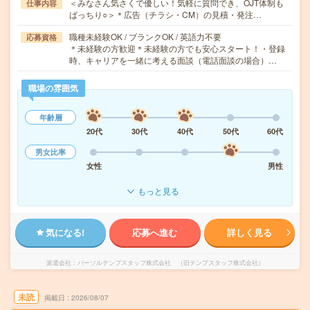
＜みなさん気さくで優しい！気軽に質問でき、OJT体制も
仕事内容
ばっちり○＞＊広告（チラシ・CM）の見積・発注…
職種未経験OK / ブランクOK / 英語力不要
応募資格
＊未経験の方歓迎＊未経験の方でも安心スタート！・登録
時、キャリアを一緒に考える面談（電話面談の場合）…
職場の雰囲気
年齢層
20代
30代
40代
50代
60代
男女比率
女性
男性
もっと見る
気になる!
応募へ進む
詳しく見る
派遣会社
パーソルテンプスタッフ株式会社 （旧テンプスタッフ株式会社）
未読
掲載日
2026/08/07