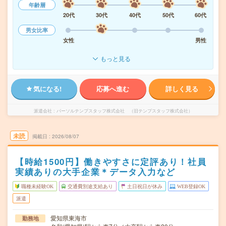
年齢層
20代
30代
40代
50代
60代
男女比率
女性
男性
もっと見る
気になる!
応募へ進む
詳しく見る
派遣会社
パーソルテンプスタッフ株式会社 （旧テンプスタッフ株式会社）
未読
掲載日
2026/08/07
【時給1500円】働きやすさに定評あり！社員
実績ありの大手企業＊データ入力など
職種未経験OK
交通費別途支給あり
土日祝日が休み
WEB登録OK
派遣
愛知県東海市
勤務地