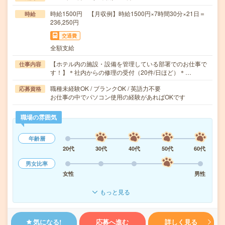
時給1500円 【月収例】時給1500円×7時間30分×21日＝
時給
236,250円
交通費
全額支給
【ホテル内の施設・設備を管理している部署でのお仕事で
仕事内容
す！】＊社内からの修理の受付（20件/日ほど）＊…
職種未経験OK / ブランクOK / 英語力不要
応募資格
お仕事の中でパソコン使用の経験があればOKです
職場の雰囲気
年齢層
20代
30代
40代
50代
60代
男女比率
女性
男性
もっと見る
気になる!
応募へ進む
詳しく見る