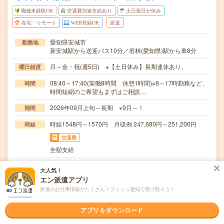
職種未経験OK
交通費別途支給あり
土日祝日が休み
在宅・リモート
WEB登録OK
派遣
愛知県安城市
勤務地
新安城駅から送迎バス10分／若林(愛知県)駅から車8分
月～金・祝(週5日) ※【土日休み】長期連休あり。
曜日頻度
08:40～17:40(実働8時間 休憩1時間)※9～17時勤務など、
時間
時間短縮のご希望もまずはご相談…
2026年09月上旬～長期 ※9月～！
期間
時給1548円～1570円 月収例 247,680円～251,200円
時給
交通費
全額支給
＊会議設定（スケジュール設定や調整）、各種データ集計
仕事内容
大人気！
（予算・勤怠など）＊専用システム操作、伝票処理＊…
エン派遣アプリ
派遣のお仕事情報がたくさん！プッシュ通知で受け取ろう！
職種未経験OK / ブランクOK / 英語力不要
応募資格
＊未経験の方歓迎＊未経験の方でも安心スタート！・登録
時、キャリアを一緒に考える面談（電話面談の場合）…
アプリをダウンロード