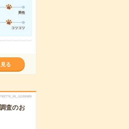
男性
コツコツ
く見る
.PSETTK_N1_01166869
場調査のお