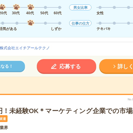
男女比率
20代
30代
40代
50代
60代
女性
仕事の仕方
活気がある
しずか
テキパキ
株式会社エイチアールテクノ
応募する
詳し
になる！
No
万円！未経験OK＊マーケティング企業での市
派遣
業界