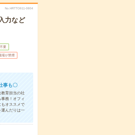
No.HRTTO611-0804
入力など
不要
職場が禁煙
仕事も〇
は教育担当の社
る事務！オフィ
にもオススメで
を運んだりは一