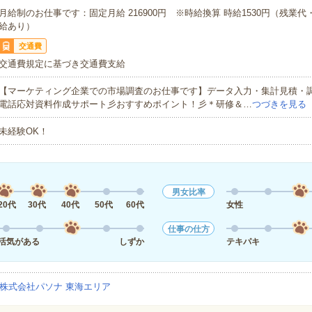
月給制のお仕事です：固定月給 216900円 ※時給換算 時給1530円（残業
給あり）
交通費
交通費規定に基づき交通費支給
【マーケティング企業での市場調査のお仕事です】データ入力・集計見積・
電話応対資料作成サポート彡おすすめポイント！彡＊研修＆…
つづきを見る
未経験OK！
男女比率
20代
30代
40代
50代
60代
女性
仕事の仕方
活気がある
しずか
テキパキ
株式会社パソナ 東海エリア