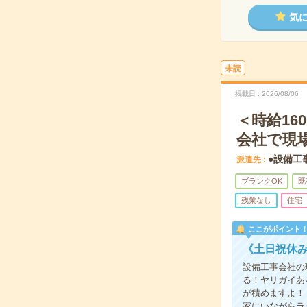
気
未読
掲載日
2026/08/06
＜時給16
会社で現
●設備工
派遣先
ブランクOK
既
残業なし
住宅
ここがポイント
《土日祝休み
設備工事会社の
る！ヤリガイあ
が積めますよ！
家にいながらラ