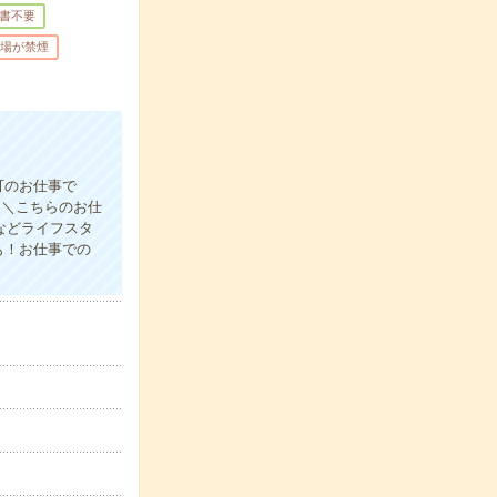
書不要
場が禁煙
可のお仕事で
＼＼こちらのお仕
などライフスタ
も！お仕事での