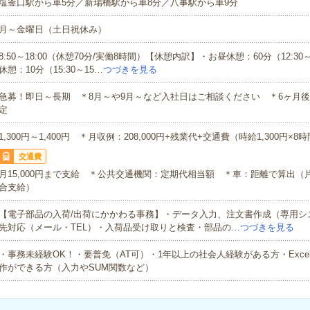
塩釜口駅から車5分／新瑞橋駅から車8分／八事駅から車9分
月～金曜日（土日祝休み）
8:50～18:00（休憩70分/実働8時間）【休憩内訳】・お昼休憩：60分（12:30～
休憩：10分（15:30～15…
つづきを見る
急募！即日～長期 ＊8月～や9月～など入社日はご相談ください ＊6ヶ月
定
1,300円～1,400円 ＊月収例：208,000円+残業代+交通費（時給1,300円×8
交通費
月15,000円まで支給 ＊公共交通機関：定期代相当額 ＊車：距離で算出（
合支給）
【電子部品の入荷/出荷にかかわる事務】・データ入力、注文書作成（専用シ
先対応（メール・TEL）・入荷品受け取りと検査・部品の…
つづきを見る
・事務未経験OK！・要普免（AT可）・1年以上の社会人経験がある方・Excel
作ができる方（入力やSUM関数など）