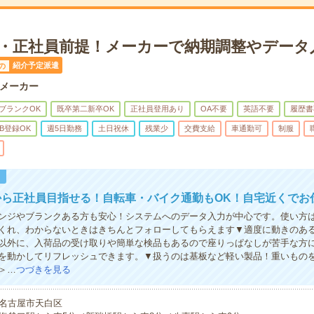
K・正社員前提！メーカーで納期調整やデータ
紹介予定派遣
の
メーカー
ブランクOK
既卒第二新卒OK
正社員登用あり
OA不要
英語不要
履歴書
B登録OK
週5日勤務
土日祝休
残業少
交費支給
車通勤可
制服
！
から正社員目指せる！自転車・バイク通勤もOK！自宅近くでお
ンジやブランクある方も安心！システムへのデータ入力が中心です。使い方
くれ、わからないときはきちんとフォローしてもらえます▼適度に動きのあ
以外に、入荷品の受け取りや簡単な検品もあるので座りっぱなしが苦手な方
を動かしてリフレッシュできます。▼扱うのは基板など軽い製品！重いもの
＞…
つづきを見る
名古屋市天白区