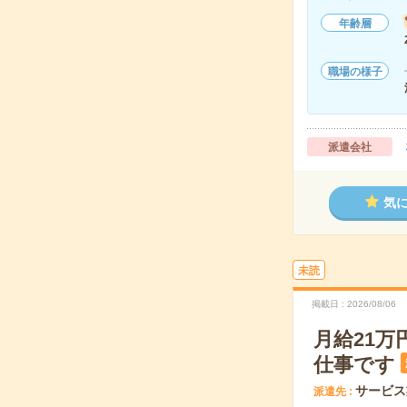
年齢層
職場の様子
派遣会社
気
未読
掲載日
2026/08/06
月給21
仕事です
サービス
派遣先