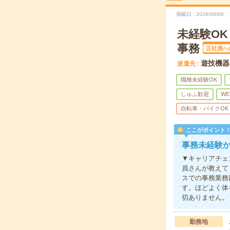
掲載日
2026/08/06
未経験O
事務
正社員へ
遊技機器
派遣先
職種未経験OK
しゅふ歓迎
WE
自転車・バイクOK
ここがポイント
事務未経験
▼キャリアチェ
員さんが教えて
スでの事務業務
す。ほどよく体
切ありません。
勤務地