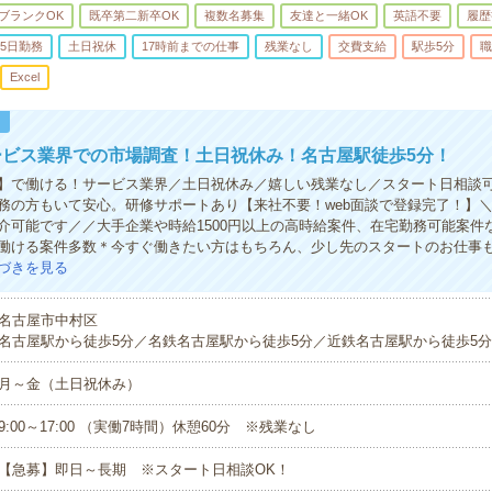
ブランクOK
既卒第二新卒OK
複数名募集
友達と一緒OK
英語不要
履歴
5日勤務
土日祝休
17時前までの仕事
残業なし
交費支給
駅歩5分
職
Excel
！
ービス業界での市場調査！土日祝休み！名古屋駅徒歩5分！
】で働ける！サービス業界／土日祝休み／嬉しい残業なし／スタート日相談
務の方もいて安心。研修サポートあり【来社不要！web面談で登録完了！】
介可能です／／大手企業や時給1500円以上の高時給案件、在宅勤務可能案件
働ける案件多数＊今すぐ働きたい方はもちろん、少し先のスタートのお仕事
づきを見る
名古屋市中村区
名古屋駅から徒歩5分／名鉄名古屋駅から徒歩5分／近鉄名古屋駅から徒歩5分
月～金（土日祝休み）
9:00～17:00 （実働7時間）休憩60分 ※残業なし
【急募】即日～長期 ※スタート日相談OK！