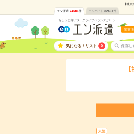
【社員
エン派遣
74686
件
エンバイト
82531
件
ちょうど良いワークライフバランスが叶う
関東版
気になる！リスト
0
保存し
【
未読