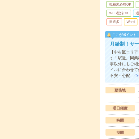
職種未経験OK
WEB登録OK
週
派遣多
Word
ここがポイント
月給制！サ
【中村区エリア
す！駅近。同業
事以外にもご紹
イルに合わせて
不安・心配…
つ
勤務地
曜日頻度
時間
期間