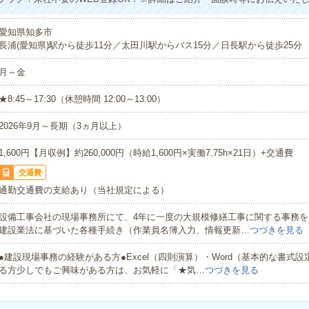
愛知県知多市
長浦(愛知県)駅から徒歩11分／太田川駅からバス15分／日長駅から徒歩25分
月～金
★8:45～17:30（休憩時間 12:00～13:00）
2026年9月～長期（3ヵ月以上）
1,600円【月収例】約260,000円（時給1,600円×実働7.75h×21日）+交通費
交通費
通勤交通費の支給あり（当社規定による）
設備工事会社の現場事務所にて、4年に一度の大規模修繕工事に関する事務を
建設業法に基づいた各種手続き（作業員名簿入力、情報更新…
つづきを見る
●建設現場事務の経験がある方●Excel（四則演算）・Word（基本的な書式
る方少しでもご興味がある方は、お気軽に「★気…
つづきを見る