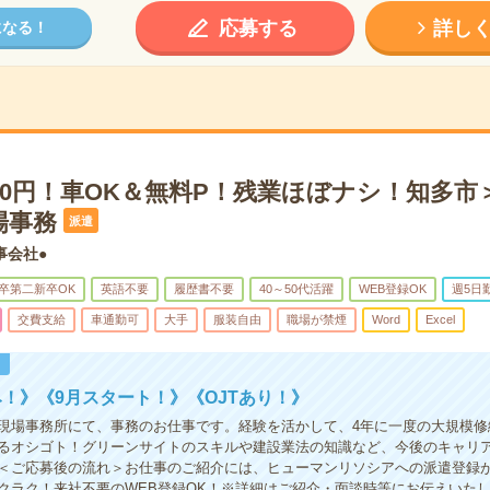
応募する
詳し
になる！
00円！車OK＆無料P！残業ほぼナシ！知多市
場事務
派遣
事会社●
卒第二新卒OK
英語不要
履歴書不要
40～50代活躍
WEB登録OK
週5日
交費支給
車通勤可
大手
服装自由
職場が禁煙
Word
Excel
！
！》《9月スタート！》《OJTあり！》
現場事務所にて、事務のお仕事です。経験を活かして、4年に一度の大規模修
るオシゴト！グリーンサイトのスキルや建設業法の知識など、今後のキャリ
＜ご応募後の流れ＞お仕事のご紹介には、ヒューマンリソシアへの派遣登録
クラク！来社不要のWEB登録OK！※詳細はご紹介・面談時等にお伝えいた