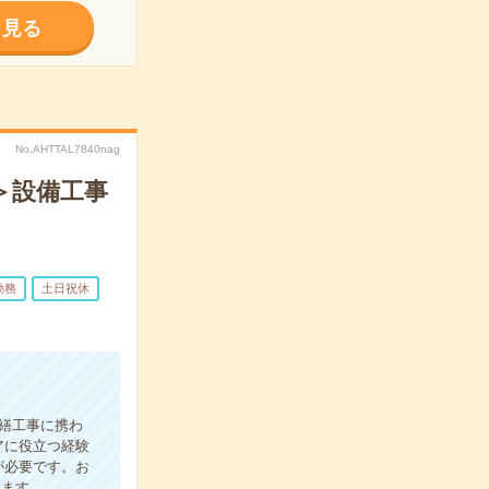
く見る
No.AHTTAL7840nag
＞設備工事
勤務
土日祝休
繕工事に携わ
アに役立つ経験
が必要です。お
します。