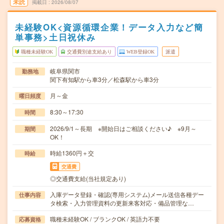
未読
掲載日
2026/08/07
未経験OK<資源循環企業！データ入力など簡
単事務>土日祝休み
職種未経験OK
交通費別途支給あり
WEB登録OK
派遣
岐阜県関市
勤務地
関下有知駅から車3分／松森駅から車3分
月～金
曜日頻度
8:30～17:30
時間
2026/9/1～長期 ※開始日はご相談ください♪ ※9月～
期間
OK！
時給1360円＋交
時給
交通費
◎交通費支給(当社規定あり)
入庫データ登録・確認(専用システム)メール送信各種デー
仕事内容
タ検索・入力管理資料の更新来客対応・備品管理な…
職種未経験OK / ブランクOK / 英語力不要
応募資格