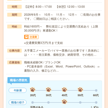
【定時】8:00～17:00 【休憩】12:00～13:00
時間
2026年9月～ 10月～ 11月～ 12月～ 〇長期のお仕事
期間
です。 〇開始日はご相談ください。
時給1600円～ 弊社規定により交通費の支給あり（上限
時給
30,000円/月）車通勤OK！
交通費
※交通費実費3万円/月まで支給
大手重工メーカーでバイヤー業務のお仕事です！具体的に
仕事内容
は・・・・発注業務、価格交渉、納期管理、その他社…
職種未経験OK / ブランクOK
応募資格
・PC基本操作（Excel、Word、PowerPoint、Outlook）→
書類の入力、修正などの…
職場の雰囲気
年齢層
20代
30代
40代
50代
60代
職場の様子
活気がある
しずか