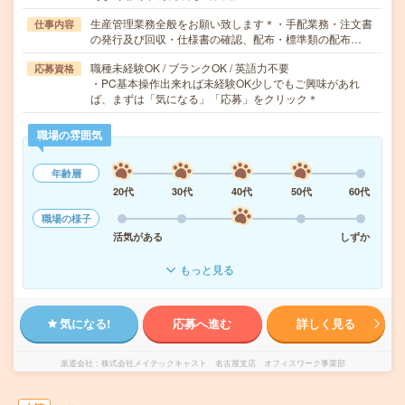
生産管理業務全般をお願い致します＊・手配業務・注文書
仕事内容
の発行及び回収・仕様書の確認、配布・標準類の配布…
職種未経験OK / ブランクOK / 英語力不要
応募資格
・PC基本操作出来れば未経験OK少しでもご興味があれ
ば、まずは「気になる」「応募」をクリック＊
職場の雰囲気
年齢層
20代
30代
40代
50代
60代
職場の様子
活気がある
しずか
もっと見る
気になる!
応募へ進む
詳しく見る
派遣会社
株式会社メイテックキャスト 名古屋支店 オフィスワーク事業部