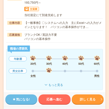
193,750円～
交通費
当社規定にて別途支給します
【一般事務】〇システムへの入力 主にExcelへの入力がメ
仕事内容
インとなります！ パソコンの基本操作ができ…
ブランクOK / 英語力不要
応募資格
パソコンの基本操作
職場の雰囲気
年齢層
20代
30代
40代
50代
60代
男女比率
女性
男性
もっと見る
気になる!
応募へ進む
詳しく見る