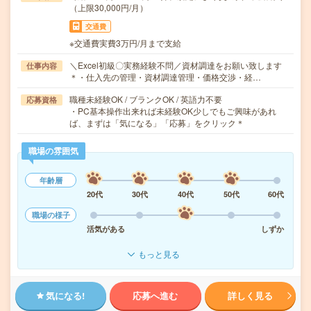
（上限30,000円/月）
交通費
※交通費実費3万円/月まで支給
＼Excel初級〇実務経験不問／資材調達をお願い致します
仕事内容
＊・仕入先の管理・資材調達管理・価格交渉・経…
職種未経験OK / ブランクOK / 英語力不要
応募資格
・PC基本操作出来れば未経験OK少しでもご興味があれ
ば、まずは「気になる」「応募」をクリック＊
職場の雰囲気
年齢層
20代
30代
40代
50代
60代
職場の様子
活気がある
しずか
もっと見る
気になる!
応募へ進む
詳しく見る