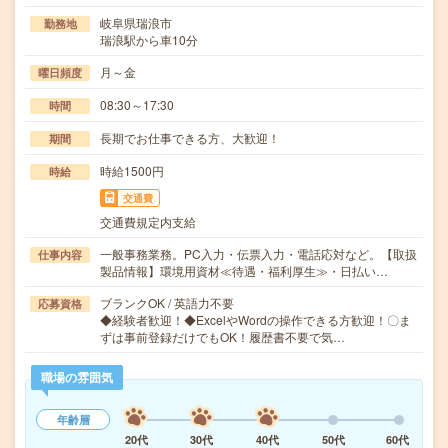
岐阜県瑞浪市
勤務地
瑞浪駅から車10分
月～金
曜日頻度
08:30～17:30
時間
長期でお仕事できる方、大歓迎！
期間
時給1500円
時給
交通費
交通費規定内支給
一般事務業務。PC入力・伝票入力・電話応対など。【取扱
仕事内容
製品情報】環境用資材≪待遇・福利厚生≫・日払い…
ブランクOK / 英語力不要
応募資格
◆経験者歓迎！◆ExcelやWordの操作できる方歓迎！〇ま
ずは事前登録だけでもOK！履歴書不要で気…
職場の雰囲気
年齢層
20代
30代
40代
50代
60代