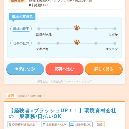
応募資格
■未経験OK！
職場の雰囲気
職場の様子
活気がある
しずか
仕事の仕方
テキパキ
コツコツ
気になる!
応募へ進む
詳しく見る
派遣会社
株式会社リクルートスタッフィング
未読
掲載日
2026/08/07
【経験者×ブラッシュUP！！】環境資材会社
の一般事務/日払いOK
交通費別途支給あり
土日祝日が休み
WEB登録OK
派遣