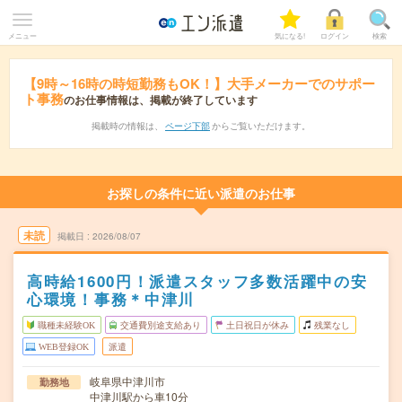
メニュー
気になる!
ログイン
検索
【9時～16時の時短勤務もOK！】大手メーカーでのサポー
ト事務
のお仕事情報は、掲載が終了しています
掲載時の情報は、
ページ下部
からご覧いただけます。
お探しの条件に近い派遣のお仕事
未読
掲載日
2026/08/07
高時給1600円！派遣スタッフ多数活躍中の安
心環境！事務＊中津川
職種未経験OK
交通費別途支給あり
土日祝日が休み
残業なし
WEB登録OK
派遣
岐阜県中津川市
勤務地
中津川駅から車10分