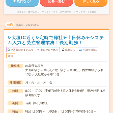
気になる!
応募へ進む
詳しく見る
派遣会社
株式会社メイテックキャスト 名古屋支店 オフィスワーク事業部
未読
掲載日
2026/08/07
✨大垣IC近く✨定時で帰社✨土日休み✨システ
ム入力と受注管理業務！長期勤務！
交通費別途支給あり
土日祝日が休み
残業なし
WEB登録OK
派遣
岐阜県大垣市
勤務地
大外羽駅から車6分／烏江駅から車10分／西大垣駅から車
13分／大垣駅から車15分
月・火・水・木・金
曜日頻度
8:00～17:00（実働7時間45分／休憩75時間）勤務時間は相
時間
談可能です！
長期（3ヶ月以上）
期間
時給1,250円～ 月収例：1,250円×7.75時間×20日＝
時給