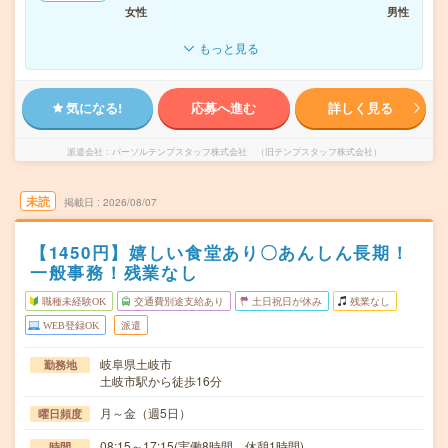
女性
男性
もっと見る
気になる!
応募へ進む
詳しく見る
派遣会社
パーソルテンプスタッフ株式会社 （旧テンプスタッフ株式会社）
未読
掲載日
2026/08/07
【1450円】嬉しい食堂あり〇あんしん長期！
一般事務！残業なし
職種未経験OK
交通費別途支給あり
土日祝日が休み
残業なし
WEB登録OK
派遣
岐阜県土岐市
勤務地
土岐市駅から徒歩16分
月～金（週5日）
曜日頻度
08:15～17:15(実働8時間 休憩1時間)
時間