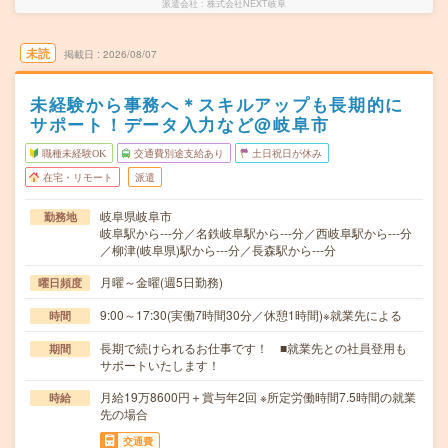
派遣会社
株式会社NEXT岐阜
未読
掲載日
2026/08/07
未経験から事務へ＊スキルアップも長期的に
サポート！データ入力など@岐阜市
職種未経験OK
交通費別途支給あり
土日祝日が休み
在宅・リモート
派遣
岐阜県岐阜市
勤務地
岐阜駅から---分／名鉄岐阜駅から---分／西岐阜駅から---分
／柳津(岐阜県)駅から---分／長森駅から---分
月曜～金曜(週5日勤務)
曜日頻度
9:00～17:30(実働7時間30分／休憩1時間)※就業先による
時間
長期で続けられるお仕事です！ ■就業先との社員登用も
期間
サポートいたします！
月給19万8600円＋賞与年2回 ※所定労働時間7.5時間の就業
時給
先の場合
交通費