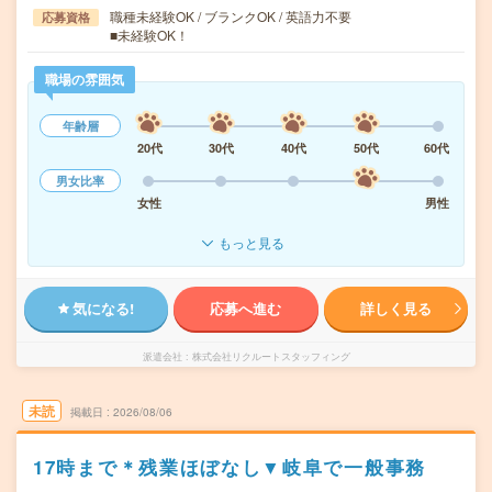
職種未経験OK / ブランクOK / 英語力不要
応募資格
■未経験OK！
職場の雰囲気
年齢層
20代
30代
40代
50代
60代
男女比率
女性
男性
もっと見る
気になる!
応募へ進む
詳しく見る
派遣会社
株式会社リクルートスタッフィング
未読
掲載日
2026/08/06
17時まで＊残業ほぼなし▼岐阜で一般事務