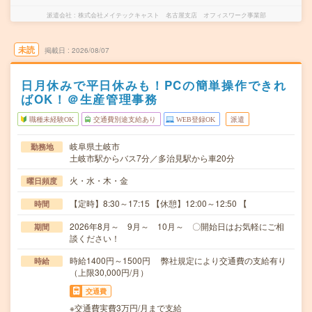
派遣会社
株式会社メイテックキャスト 名古屋支店 オフィスワーク事業部
未読
掲載日
2026/08/07
日月休みで平日休みも！PCの簡単操作できれ
ばOK！＠生産管理事務
職種未経験OK
交通費別途支給あり
WEB登録OK
派遣
岐阜県土岐市
勤務地
土岐市駅からバス7分／多治見駅から車20分
火・水・木・金
曜日頻度
【定時】8:30～17:15 【休憩】12:00～12:50 【
時間
2026年8月～ 9月～ 10月～ 〇開始日はお気軽にご相
期間
談ください！
時給1400円～1500円 弊社規定により交通費の支給有り
時給
（上限30,000円/月）
交通費
※交通費実費3万円/月まで支給