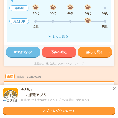
年齢層
20代
30代
40代
50代
60代
男女比率
女性
男性
もっと見る
気になる!
応募へ進む
詳しく見る
派遣会社
株式会社リクルートスタッフィング
未読
掲載日
2026/08/06
《時間相談OK！》派遣スタッフ活躍中！長
大人気！
期！サポート事務！
エン派遣アプリ
派遣のお仕事情報がたくさん！プッシュ通知で受け取ろう！
職種未経験OK
交通費別途支給あり
土日祝日が休み
残業なし
WEB登録OK
派遣
アプリをダウンロード