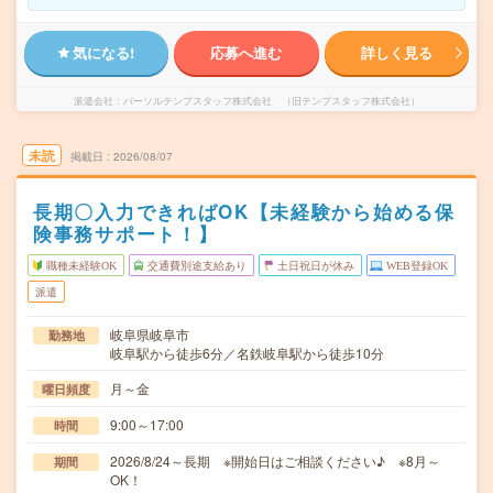
気になる!
応募へ進む
詳しく見る
派遣会社
パーソルテンプスタッフ株式会社 （旧テンプスタッフ株式会社）
未読
掲載日
2026/08/07
長期〇入力できればOK【未経験から始める保
険事務サポート！】
職種未経験OK
交通費別途支給あり
土日祝日が休み
WEB登録OK
派遣
岐阜県岐阜市
勤務地
岐阜駅から徒歩6分／名鉄岐阜駅から徒歩10分
月～金
曜日頻度
9:00～17:00
時間
2026/8/24～長期 ※開始日はご相談ください♪ ※8月～
期間
OK！