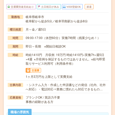
交通費別途支給あり
土日祝日が休み
WEB登録OK
派遣
岐阜県岐阜市
勤務地
岐阜駅から徒歩5分／岐阜羽島駅から徒歩8分
月～金／週5日
曜日頻度
09:00-17:00（休憩60分）実働7時間（残業少なめ！）
時間
即日～長期 ※開始日相談OK
期間
時給1410円 月収例 19万円 時給1410円×実働7h×週5日
時給
×4週 ※月収例を保証するものではありません。※給与即受
取りサービス利用可（利用条件有）
交通費
1ヶ月3万円を上限として実費支給
・システム入力・作成した申請書などの発信（社内、社外
仕事内容
へ対応）・電話対応⇒業務に慣れたら対応できるもの…
ブランクOK / 英語力不要
応募資格
事務の経験がある方
職場の雰囲気