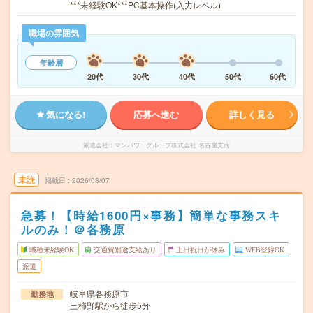
***未経験OK***PC基本操作(入力レベル)
職場の雰囲気
年齢層
20代
30代
40代
50代
60代
気になる!
応募へ進む
詳しく見る
派遣会社
マンパワーグループ株式会社 名古屋支店
未読
掲載日
2026/08/07
急募！【時給1600円×事務】簡単な事務スキ
ルのみ！＠各務原
職種未経験OK
交通費別途支給あり
土日祝日が休み
WEB登録OK
派遣
岐阜県各務原市
勤務地
三柿野駅から徒歩5分