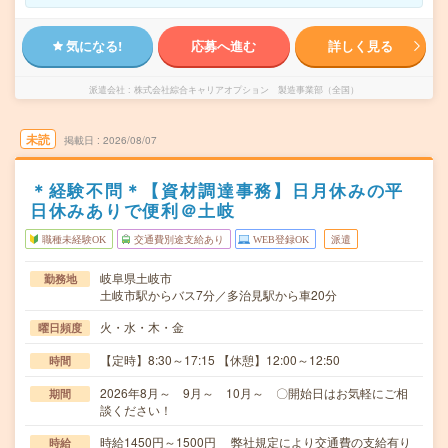
気になる!
応募へ進む
詳しく見る
派遣会社
株式会社綜合キャリアオプション 製造事業部（全国）
未読
掲載日
2026/08/07
＊経験不問＊【資材調達事務】日月休みの平
日休みありで便利＠土岐
職種未経験OK
交通費別途支給あり
WEB登録OK
派遣
岐阜県土岐市
勤務地
土岐市駅からバス7分／多治見駅から車20分
火・水・木・金
曜日頻度
【定時】8:30～17:15 【休憩】12:00～12:50
時間
2026年8月～ 9月～ 10月～ 〇開始日はお気軽にご相
期間
談ください！
時給1450円～1500円 弊社規定により交通費の支給有り
時給