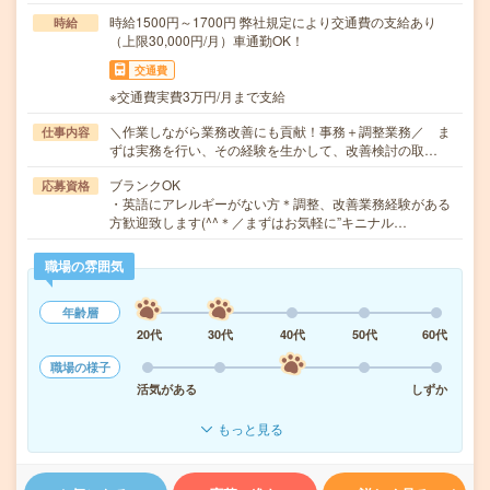
時給1500円～1700円 弊社規定により交通費の支給あり
時給
（上限30,000円/月）車通勤OK！
交通費
※交通費実費3万円/月まで支給
＼作業しながら業務改善にも貢献！事務＋調整業務／ ま
仕事内容
ずは実務を行い、その経験を生かして、改善検討の取…
ブランクOK
応募資格
・英語にアレルギーがない方＊調整、改善業務経験がある
方歓迎致します(^^＊／まずはお気軽に”キニナル…
職場の雰囲気
年齢層
20代
30代
40代
50代
60代
職場の様子
活気がある
しずか
もっと見る