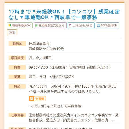
17時まで＊未経験OK！【コツコツ】残業ほぼ
なし▼車通勤OK＊西岐阜で一般事務
職種未経験OK
交通費別途支給あり
土日祝日が休み
WEB登録OK
派遣
岐阜県岐阜市
勤務地
西岐阜駅から徒歩10分
月～金／週5日
曜日頻度
09:00-17:00（休憩60分）実働7時間（残業少なめ！）
時間
即日～長期 ※開始日相談OK
期間
時給1380円 月収例 19万円 時給1380円×実働7h×週5日
時給
×4週 ※月収例を保証するものではありません。
交通費
1ヶ月3万円を上限として実費支給
医療機器商社での受注入力メインのコツコツ事務です・見
仕事内容
積書作成・受注入力・納品書のチェック・伝票出力・…
職種未経験OK / ブランクOK / 英語力不要