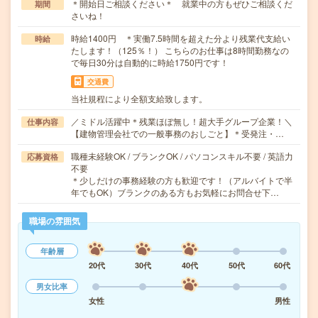
＊開始日ご相談ください＊ 就業中の方もぜひご相談くだ
期間
さいね！
時給1400円 ＊実働7.5時間を超えた分より残業代支給い
時給
たします！（125％！） こちらのお仕事は8時間勤務なの
で毎日30分は自動的に時給1750円です！
交通費
当社規程により全額支給致します。
／ミドル活躍中＊残業ほぼ無し！超大手グループ企業！＼
仕事内容
【建物管理会社での一般事務のおしごと】＊受発注・…
職種未経験OK / ブランクOK / パソコンスキル不要 / 英語力
応募資格
不要
＊少しだけの事務経験の方も歓迎です！（アルバイトで半
年でもOK）ブランクのある方もお気軽にお問合せ下…
職場の雰囲気
年齢層
20代
30代
40代
50代
60代
男女比率
女性
男性