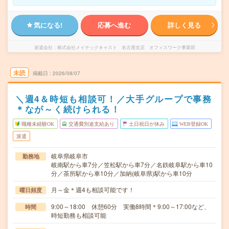
気になる!
応募へ進む
詳しく見る
派遣会社
株式会社メイテックキャスト 名古屋支店 オフィスワーク事業部
未読
掲載日
2026/08/07
＼週4＆時短も相談可！／大手グループで事務
＊なが～く続けられる！
職種未経験OK
交通費別途支給あり
土日祝日が休み
WEB登録OK
派遣
岐阜県岐阜市
勤務地
岐南駅から車7分／笠松駅から車7分／名鉄岐阜駅から車10
分／茶所駅から車10分／加納(岐阜県)駅から車10分
月～金＊週4も相談可能です！
曜日頻度
9:00～18:00 休憩60分 実働8時間＊9:00～17:00など、
時間
時短勤務も相談可能