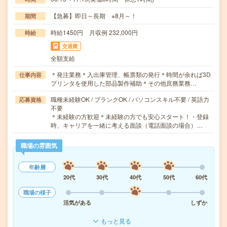
【急募】即日～長期 ※8月～！
期間
時給1450円 月収例 232,000円
時給
交通費
全額支給
＊発注業務＊入出庫管理、帳票類の発行＊時間が余れば3D
仕事内容
プリンタを使用した部品製作補助＊その他庶務業務…
職種未経験OK / ブランクOK / パソコンスキル不要 / 英語力
応募資格
不要
＊未経験の方歓迎＊未経験の方でも安心スタート！・登録
時、キャリアを一緒に考える面談（電話面談の場合）…
職場の雰囲気
年齢層
20代
30代
40代
50代
60代
職場の様子
活気がある
しずか
もっと見る