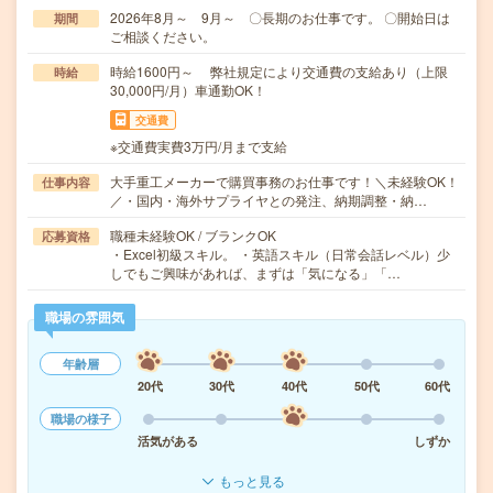
2026年8月～ 9月～ 〇長期のお仕事です。 〇開始日は
期間
ご相談ください。
時給1600円～ 弊社規定により交通費の支給あり（上限
時給
30,000円/月）車通勤OK！
交通費
※交通費実費3万円/月まで支給
大手重工メーカーで購買事務のお仕事です！＼未経験OK！
仕事内容
／・国内・海外サプライヤとの発注、納期調整・納…
職種未経験OK / ブランクOK
応募資格
・Excel初級スキル。 ・英語スキル（日常会話レベル）少
しでもご興味があれば、まずは「気になる」「…
職場の雰囲気
年齢層
20代
30代
40代
50代
60代
職場の様子
活気がある
しずか
もっと見る