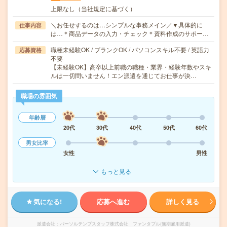
上限なし（当社規定に基づく）
＼お任せするのは…シンプルな事務メイン／▼具体的に
仕事内容
は…＊商品データの入力・チェック＊資料作成のサポー…
職種未経験OK / ブランクOK / パソコンスキル不要 / 英語力
応募資格
不要
【未経験OK】高卒以上前職の職種・業界・経験年数やスキ
ルは一切問いません！エン派遣を通じてお仕事が決…
職場の雰囲気
年齢層
20代
30代
40代
50代
60代
男女比率
女性
男性
もっと見る
気になる!
応募へ進む
詳しく見る
派遣会社
パーソルテンプスタッフ株式会社 ファンタブル(無期雇用派遣)