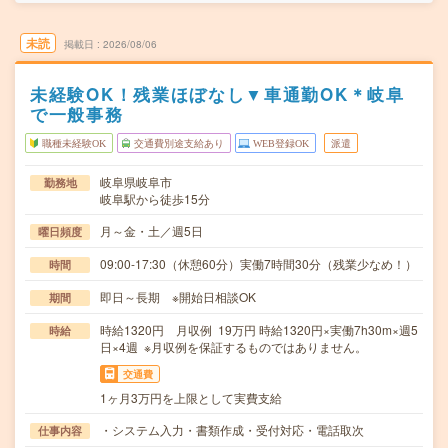
未読
掲載日
2026/08/06
未経験OK！残業ほぼなし▼車通勤OK＊岐阜
で一般事務
職種未経験OK
交通費別途支給あり
WEB登録OK
派遣
岐阜県岐阜市
勤務地
岐阜駅から徒歩15分
月～金・土／週5日
曜日頻度
09:00-17:30（休憩60分）実働7時間30分（残業少なめ！）
時間
即日～長期 ※開始日相談OK
期間
時給1320円 月収例 19万円 時給1320円×実働7h30m×週5
時給
日×4週 ※月収例を保証するものではありません。
交通費
1ヶ月3万円を上限として実費支給
・システム入力・書類作成・受付対応・電話取次
仕事内容