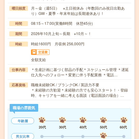
月～金（週5日） ※土日祝休み（年数回のみ祝日出勤あ
曜日頻度
り）GW・夏季・年末年始は長期連休あり！
08:15～17:00(実働8時間 休憩45分)
時間
2026年10月上旬～長期 ※10月～！
期間
時給1600円 月収例 256,000円
時給
交通費
全額支給
＊生産計画に基づく部品の手配＊スケジュール管理 ＊遅延
仕事内容
仕入先へのフォロー＊変更に伴う手配業務 ＊電話…
職種未経験OK / ブランクOK / 英語力不要
応募資格
＊未経験の方歓迎＊未経験の方でも安心スタート！・登録
時、キャリアを一緒に考える面談（電話面談の場合）…
職場の雰囲気
年齢層
20代
30代
40代
50代
60代
男女比率