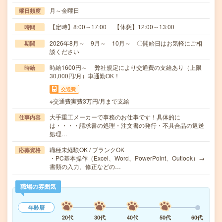
月～金曜日
曜日頻度
【定時】8:00～17:00 【休憩】12:00～13:00
時間
2026年8月～ 9月～ 10月～ 〇開始日はお気軽にご相
期間
談ください
時給1600円～ 弊社規定により交通費の支給あり（上限
時給
30,000円/月）車通勤OK！
交通費
※交通費実費3万円/月まで支給
大手重工メーカーで事務のお仕事です！具体的に
仕事内容
は・・・・請求書の処理・注文書の発行・不具合品の返送
処理…
職種未経験OK / ブランクOK
応募資格
・PC基本操作（Excel、Word、PowerPoint、Outlook）→
書類の入力、修正などの…
職場の雰囲気
年齢層
20代
30代
40代
50代
60代