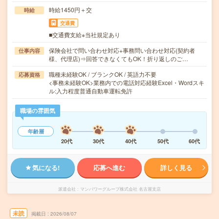
時給1450円＋交
時給
交通費
■交通費支給※当社規定あり
保険会社で問い合わせ対応+事務問い合わせ対応(契約者
仕事内容
様、代理店)⇒回答できなくてもOK！折り返しのご…
職種未経験OK / ブランクOK / 英語力不要
応募資格
<事務未経験OK>業務内での電話対応経験Excel・Wordスキ
ル:入力程度普通自動車運転免許
職場の雰囲気
年齢層
20代
30代
40代
50代
60代
気になる!
応募へ進む
詳しく見る
派遣会社
マンパワーグループ株式会社 名古屋支店
未読
掲載日
2026/08/07