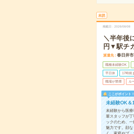
未読
掲載日
2026/08/08
＼半年後
円▼駅チ
春日井市
派遣先
職種未経験OK
平日休
17時前
職場が禁煙
ル
ここがポイント
未経験OK＆
未経験から医療
輩スタッフが丁
ックのため、一
魅力です。顔な
く、家庭やプ…