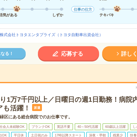
仕事の仕方
活気がある
しずか
テキパキ
株式会社トヨタエンタプライズ（トヨタ自動車出資会社）
応募する
詳し
になる！
たり1万7千円以上／日曜日の週1日勤務！病院
アも活躍！
派遣
緑区にある総合病院でのお仕事です。
社会人未経験OK
ブランクOK
英語不要
40～50代活躍
60歳以上活躍
し
1OK
平日休
土日祝のみ
17時以降スタート
深夜・早朝
残業少
扶養