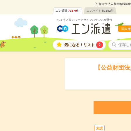
【公益財団法人豊田地域医療セ
エン派遣
71570
件
エンバイト
82182
件
ちょうど良いワークライフバランスが叶う
関東版
気になる！リスト
0
保存し
【公益財団法
未読