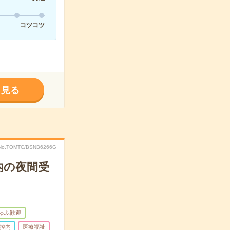
コツコツ
く見る
No.TOMTC/BSNB6266G
内の夜間受
ゅふ歓迎
控内
医療福祉