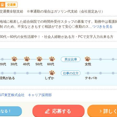
交通費
交通費全額支給 ※車通勤の場合はガソリン代支給（会社規定あり）
地域に根差した総合病院での時間外受付スタッフの募集です。勤務中は看護師
制 のため、不安なときもすぐ相談ができて安心〇夜勤のス…
つづきを見る
30代～60代の女性活躍中！・社会人経験がある方・PCで文字入力出来る方
男女比率
20代
30代
40代
50代
60代
女性
仕事の仕方
活気がある
しずか
テキパキ
UT東芝株式会社 キャリア採用部
応募する
詳し
になる！