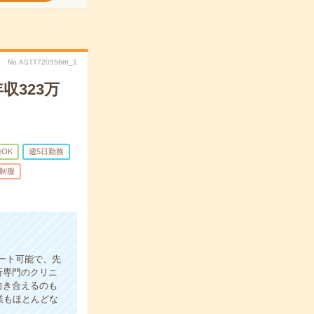
No.ASTT720556ttt_1
収323万
録OK
週5日勤務
制服
ート可能で、先
析専門のクリニ
向き合えるのも
業もほとんどな