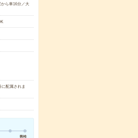
駅から車16分／大
K
科に配属されま
男性