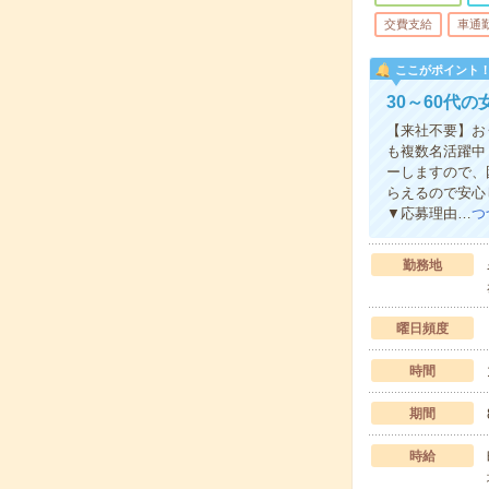
交費支給
車通
ここがポイント
30～60代
【来社不要】お
も複数名活躍中
ーしますので、
らえるので安心
▼応募理由…
つ
勤務地
曜日頻度
時間
期間
時給