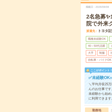
掲載日
2026/08/08
2名急募✨
院で外来
トヨタ記
派遣先
職種未経験OK
40～50代活躍
大手
制服
自転車・バイクOK
ここがポイント
✅未経験OK
＼平均月収25
んのお仕事です。
未経験から始め
に利用できます
勤務地