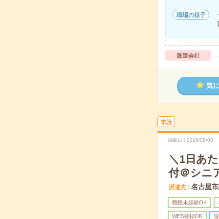
職場の様子
派遣会社
気
未読
掲載日
2026/08/08
＼1日あ
付＠シニ
名古屋市
派遣先
職種未経験OK
WEB登録OK
週