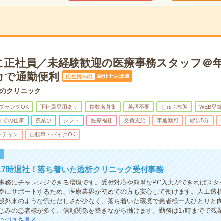
に正社員／未経験歓迎の医療事務スタッフ＠年
カで通勤便利
紹介予定派遣
正社員への
のクリニック
ブランクOK
正社員登用あり
複数名募集
英語不要
しゅふ歓迎
WEB登
までの仕事
残業少
シフト
医療福祉
交費支給
車通勤可
駅歩5分
ーティン
自転車・バイクOK
！
17時退社！落ち着いた透析クリニック受付事務
事務にチャレンジできる環境です。受付対応や簡単なPC入力ができればスタ
寧にサポートするため、医療業界が初めての方も安心して働けます。人工透
般外来のような慌ただしさが少なく、落ち着いた環境で患者様一人ひとりと
じみの患者様が多く、信頼関係を築きながら働けます。勤務は17時までで残
つづきを見る