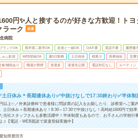
1600円✨人と接するのが好きな方歓迎！ト
クラーク
派遣
念病院
ブランクOK
既卒第二新卒OK
友達と一緒OK
OA不要
英語不要
履歴書
しゅふ歓迎
WEB登録OK
週5日勤務
土日祝休
残業少
医療福祉
交費
社食/補助あり
職場が禁煙
派遣多
派遣先公開
電話対応なし
ルーティン
！
✅土日休み＊長期連休あり✅中抜けなしで17:30終わり✅半休制
万円以上✨／外来診療科で患者様に問診票の記入をお願したり、診察室へご案
土日休み＋長期連休あり！8:30～17:30で中抜けなし！高時給1600円で効
た当社スタッフさんも多数活躍中！半休制度もあるので、お子さんの学校行
よ♫【電話・WEB面談で派遣登録実施中】
愛知県豊田市