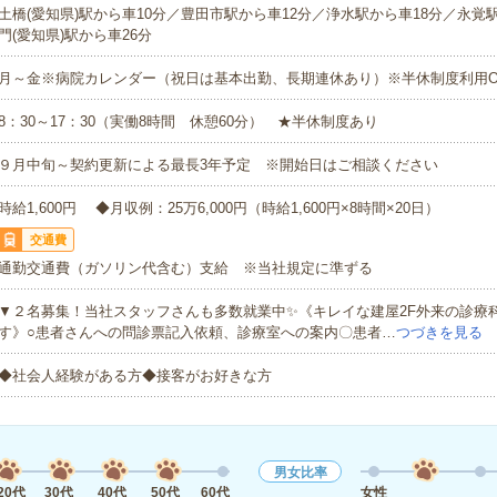
土橋(愛知県)駅から車10分／豊田市駅から車12分／浄水駅から車18分／永覚
門(愛知県)駅から車26分
月～金※病院カレンダー（祝日は基本出勤、長期連休あり）※半休制度利用O
8：30～17：30（実働8時間 休憩60分） ★半休制度あり
９月中旬～契約更新による最長3年予定 ※開始日はご相談ください
時給1,600円 ◆月収例：25万6,000円（時給1,600円×8時間×20日）
交通費
通勤交通費（ガソリン代含む）支給 ※当社規定に準ずる
▼２名募集！当社スタッフさんも多数就業中✨《キレイな建屋2F外来の診療
す》○患者さんへの問診票記入依頼、診療室への案内〇患者…
つづきを見る
◆社会人経験がある方◆接客がお好きな方
男女比率
20代
30代
40代
50代
60代
女性