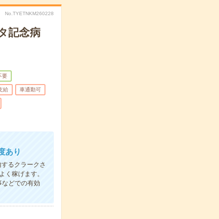
No.TYETNKM260228
ヨタ記念病
不要
支給
車通勤可
度あり
内するクラークさ
率よく稼げます。
事などでの有効