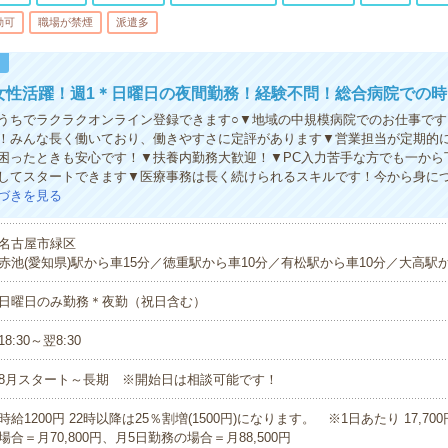
勤可
職場が禁煙
派遣多
！
の女性活躍！週1＊日曜日の夜間勤務！経験不問！総合病院での
うちでラクラクオンライン登録できます○▼地域の中規模病院でのお仕事です
！みんな長く働いており、働きやすさに定評があります▼営業担当が定期的
困ったときも安心です！▼扶養内勤務大歓迎！▼PC入力苦手な方でも一から
してスタートできます▼医療事務は長く続けられるスキルです！今から身につ
づきを見る
名古屋市緑区
赤池(愛知県)駅から車15分／徳重駅から車10分／有松駅から車10分／大高駅か
日曜日のみ勤務＊夜勤（祝日含む）
18:30～翌8:30
8月スタート～長期 ※開始日は相談可能です！
時給1200円 22時以降は25％割増(1500円)になります。 ※1日あたり 17,700
場合＝月70,800円、月5日勤務の場合＝月88,500円