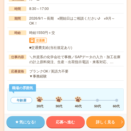
8:30～17:00
時間
2026/9/1～長期 ※開始日はご相談ください♪ ※9月～
期間
OK！
時給1550円＋交
時給
交通費
■交通費支給(当社規定あり)
＼外資系の化学会社で事務／SAPデータの入力・加工在庫
仕事内容
の計上原料発注、生産・出荷指示電話・来客対応、…
ブランクOK / 英語力不要
応募資格
▼事務経験
職場の雰囲気
年齢層
20代
30代
40代
50代
60代
気になる!
応募へ進む
詳しく見る