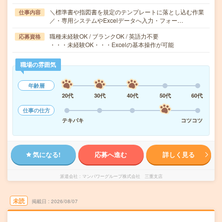
＼標準書や指図書を規定のテンプレートに落とし込む作業
仕事内容
／・専用システムやExcelデータへ入力・フォー…
職種未経験OK / ブランクOK / 英語力不要
応募資格
・・・未経験OK・・・Excelの基本操作が可能
職場の雰囲気
年齢層
20代
30代
40代
50代
60代
仕事の仕方
テキパキ
コツコツ
気になる!
応募へ進む
詳しく見る
派遣会社
マンパワーグループ株式会社 三重支店
未読
掲載日
2026/08/07