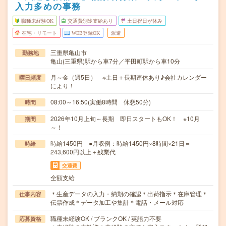
入力多めの事務
職種未経験OK
交通費別途支給あり
土日祝日が休み
在宅・リモート
WEB登録OK
派遣
三重県亀山市
勤務地
亀山(三重県)駅から車7分／平田町駅から車10分
月～金（週5日） ※土日＋長期連休あり♪会社カレンダー
曜日頻度
により！
08:00～16:50(実働8時間 休憩50分)
時間
2026年10月上旬～長期 即日スタートもOK！ ※10月
期間
～！
時給1450円 ●月収例：時給1450円×8時間×21日＝
時給
243,600円以上＋残業代
交通費
全額支給
＊生産データの入力・納期の確認＊出荷指示＊在庫管理＊
仕事内容
伝票作成＊データ加工や集計＊電話・メール対応
職種未経験OK / ブランクOK / 英語力不要
応募資格