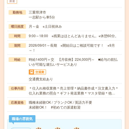
派遣
三重県津市
勤務地
一志駅から車5分
月～金 ※土日祝休み
曜日頻度
9:00～18:00 ※残業はほとんどありません。※休憩60分。
時間
2026/09/01～長期 ※開始日はご相談可能です！ ※9月
期間
～！
時給1400円＋交 【月収例】224,000円～ ■給与の前払
時給
いが可能な速払いサービスあり
交通費
交通費支給あり
＊仕入れ検収業務＊売上管理＊納品書作成＊注文書入力＊
仕事内容
仕入れ業務の照合＊ギフト発送業務＊マスタ登録＊他…
職種未経験OK / ブランクOK / 英語力不要
応募資格
未経験OK！ #初めての派遣歓迎
職場の雰囲気