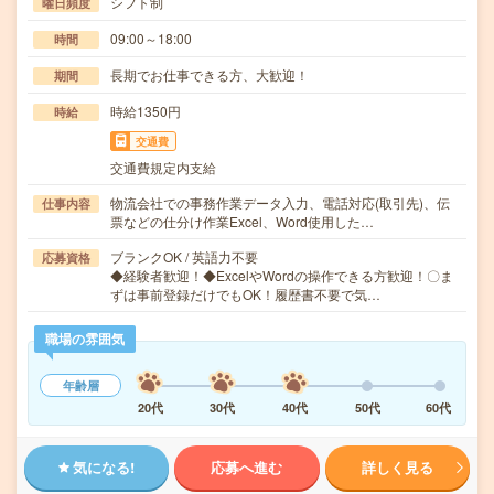
シフト制
曜日頻度
09:00～18:00
時間
長期でお仕事できる方、大歓迎！
期間
時給1350円
時給
交通費
交通費規定内支給
物流会社での事務作業データ入力、電話対応(取引先)、伝
仕事内容
票などの仕分け作業Excel、Word使用した…
ブランクOK / 英語力不要
応募資格
◆経験者歓迎！◆ExcelやWordの操作できる方歓迎！〇ま
ずは事前登録だけでもOK！履歴書不要で気…
職場の雰囲気
年齢層
20代
30代
40代
50代
60代
気になる!
応募へ進む
詳しく見る