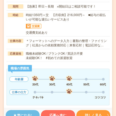
【急募】即日～長期 ※開始日はご相談可能です！
期間
時給1350円＋交 【月収例】216,000円～ ■給与の前払
時給
いが可能な速払いサービスあり
交通費
交通費支給あり
＊フォーマットへのデータ入力｜書類の整理・ファイリン
仕事内容
グ｜社員からの依頼業務対応｜来客応対｜電話応対な…
職種未経験OK / ブランクOK / 英語力不要
応募資格
未経験OK！ #初めての派遣歓迎
職場の雰囲気
年齢層
20代
30代
40代
50代
60代
仕事の仕方
テキパキ
コツコツ
気になる!
応募へ進む
詳しく見る