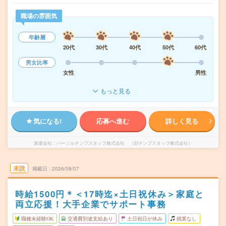
職場の雰囲気
年齢層
20代
30代
40代
50代
60代
男女比率
女性
男性
もっと見る
気になる!
応募へ進む
詳しく見る
派遣会社
パーソルテンプスタッフ株式会社 （旧テンプスタッフ株式会社）
未読
掲載日
2026/08/07
時給1500円＊＜17時迄×土日祝休み＞家庭と
両立応援！大手企業でサポート事務
職種未経験OK
交通費別途支給あり
土日祝日が休み
残業なし