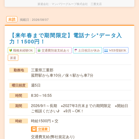
派遣会社
マンパワーグループ株式会社 三重支店
未読
掲載日
2026/08/07
【来年春まで期間限定】電話ナシ*データ入
力！1500円！
職種未経験OK
交通費別途支給あり
土日祝日が休み
WEB登録OK
派遣
三重県三重郡
勤務地
菰野駅から車10分／保々駅から車7分
週5日
曜日頻度
8:30～16:55
時間
2026/9/1～長期 ※2027年3月末までの期間限定 ※開始日
期間
ご相談ください♪ ※9月～OK！
時給1500円＋交
時給
交通費
交通費支給(弊社規定あり)