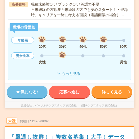
職種未経験OK / ブランクOK / 英語力不要
応募資格
＊未経験の方歓迎＊未経験の方でも安心スタート！・登録
時、キャリアを一緒に考える面談（電話面談の場合）…
職場の雰囲気
年齢層
20代
30代
40代
50代
60代
男女比率
女性
男性
もっと見る
気になる!
応募へ進む
詳しく見る
派遣会社
パーソルテンプスタッフ株式会社 （旧テンプスタッフ株式会社）
未読
掲載日
2026/08/07
「風通し抜群！」複数名募集！大手！データ