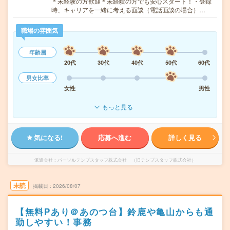
＊未経験の方歓迎＊未経験の方でも安心スタート！・登録
時、キャリアを一緒に考える面談（電話面談の場合）…
職場の雰囲気
年齢層
20代
30代
40代
50代
60代
男女比率
女性
男性
もっと見る
気になる!
応募へ進む
詳しく見る
派遣会社
パーソルテンプスタッフ株式会社 （旧テンプスタッフ株式会社）
未読
掲載日
2026/08/07
【無料Pあり＠あのつ台】鈴鹿や亀山からも通
勤しやすい！事務