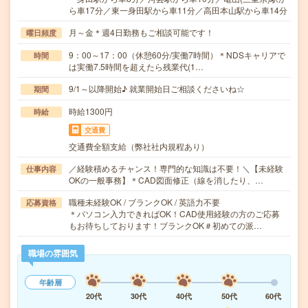
ら車17分／東一身田駅から車11分／高田本山駅から車14分
月～金＊週4日勤務もご相談可能です！
曜日頻度
9：00～17：00（休憩60分/実働7時間）＊NDSキャリアで
時間
は実働7.5時間を超えたら残業代(1…
9/1～以降開始♪ 就業開始日ご相談くださいね☆
期間
時給1300円
時給
交通費
交通費全額支給（弊社社内規程あり）
／経験積めるチャンス！専門的な知識は不要！＼【未経験
仕事内容
OKの一般事務】＊CAD図面修正（線を消したり、…
職種未経験OK / ブランクOK / 英語力不要
応募資格
＊パソコン入力できればOK！CAD使用経験の方のご応募
もお待ちしております！ブランクOK＃初めての派…
職場の雰囲気
年齢層
20代
30代
40代
50代
60代