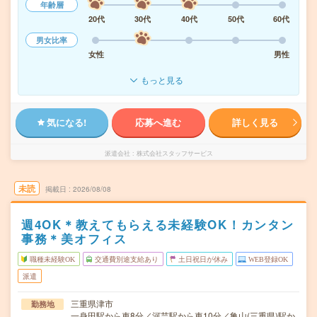
年齢層
20代
30代
40代
50代
60代
男女比率
女性
男性
もっと見る
気になる!
応募へ進む
詳しく見る
派遣会社
株式会社スタッフサービス
未読
掲載日
2026/08/08
週4OK＊教えてもらえる未経験OK！カンタン
事務＊美オフィス
職種未経験OK
交通費別途支給あり
土日祝日が休み
WEB登録OK
派遣
三重県津市
勤務地
一身田駅から車8分／河芸駅から車10分／亀山(三重県)駅か