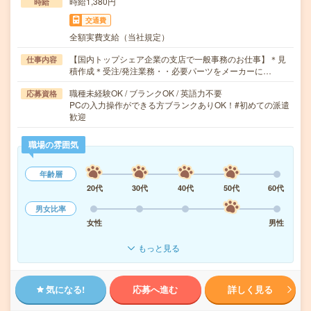
時給1,380円
時給
交通費
全額実費支給（当社規定）
【国内トップシェア企業の支店で一般事務のお仕事】＊見
仕事内容
積作成＊受注/発注業務・・必要パーツをメーカーに…
職種未経験OK / ブランクOK / 英語力不要
応募資格
PCの入力操作ができる方ブランクありOK！#初めての派遣
歓迎
職場の雰囲気
年齢層
20代
30代
40代
50代
60代
男女比率
女性
男性
もっと見る
気になる!
応募へ進む
詳しく見る