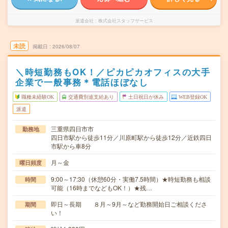
派遣会社
株式会社スタッフサービス
未読
掲載日
2026/08/07
＼時短勤務もOK！／ピカピカオフィスの大手
企業で一般事務＊電話ほぼなし
職種未経験OK
交通費別途支給あり
土日祝日が休み
WEB登録OK
派遣
三重県四日市市
勤務地
四日市駅から徒歩11分／川原町駅から徒歩12分／近鉄四日
市駅から車8分
月～金
曜日頻度
9:00～17:30（休憩60分・実働7.5時間）★時短勤務も相談
時間
可能（16時までなどもOK！）★残…
即日～長期 ８月～9月～など勤務開始日ご相談くださ
期間
い！