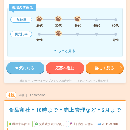
職場の雰囲気
年齢層
20代
30代
40代
50代
60代
男女比率
女性
男性
もっと見る
気になる!
応募へ進む
詳しく見る
派遣会社
パーソルテンプスタッフ株式会社 （旧テンプスタッフ株式会社）
未読
掲載日
2026/08/08
食品商社＊18時まで＊売上管理など＊2月まで
職種未経験OK
交通費別途支給あり
土日祝日が休み
WEB登録OK