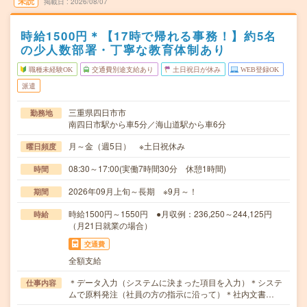
未読
掲載日
2026/08/07
時給1500円＊【17時で帰れる事務！】約5名
の少人数部署・丁寧な教育体制あり
職種未経験OK
交通費別途支給あり
土日祝日が休み
WEB登録OK
派遣
三重県四日市市
勤務地
南四日市駅から車5分／海山道駅から車6分
月～金（週5日） ※土日祝休み
曜日頻度
08:30～17:00(実働7時間30分 休憩1時間)
時間
2026年09月上旬～長期 ※9月～！
期間
時給1500円～1550円 ●月収例：236,250～244,125円
時給
（月21日就業の場合）
交通費
全額支給
＊データ入力（システムに決まった項目を入力）＊システ
仕事内容
ムで原料発注（社員の方の指示に沿って）＊社内文書…