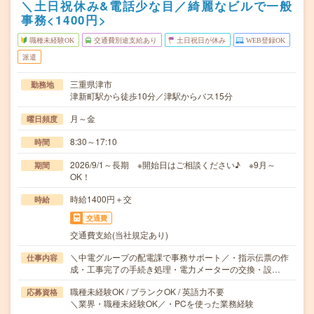
＼土日祝休み&電話少な目／綺麗なビルで一般
事務<1400円>
職種未経験OK
交通費別途支給あり
土日祝日が休み
WEB登録OK
派遣
三重県津市
勤務地
津新町駅から徒歩10分／津駅からバス15分
月～金
曜日頻度
8:30～17:10
時間
2026/9/1～長期 ※開始日はご相談ください♪ ※9月～
期間
OK！
時給1400円＋交
時給
交通費
交通費支給(当社規定あり)
＼中電グループの配電課で事務サポート／・指示伝票の作
仕事内容
成・工事完了の手続き処理・電力メーターの交換・設…
職種未経験OK / ブランクOK / 英語力不要
応募資格
＼業界・職種未経験OK／・PCを使った業務経験