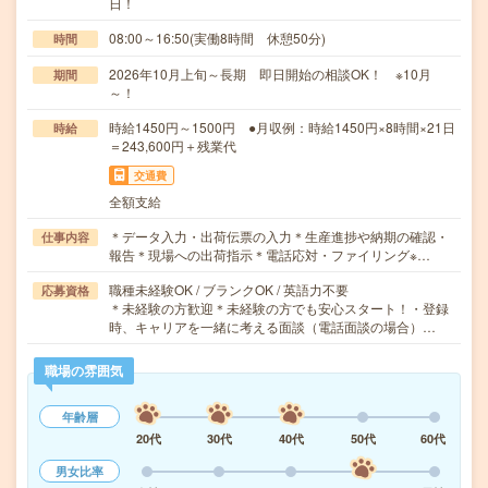
日！
08:00～16:50(実働8時間 休憩50分)
時間
2026年10月上旬～長期 即日開始の相談OK！ ※10月
期間
～！
時給1450円～1500円 ●月収例：時給1450円×8時間×21日
時給
＝243,600円＋残業代
交通費
全額支給
＊データ入力・出荷伝票の入力＊生産進捗や納期の確認・
仕事内容
報告＊現場への出荷指示＊電話応対・ファイリング※…
職種未経験OK / ブランクOK / 英語力不要
応募資格
＊未経験の方歓迎＊未経験の方でも安心スタート！・登録
時、キャリアを一緒に考える面談（電話面談の場合）…
職場の雰囲気
年齢層
20代
30代
40代
50代
60代
男女比率