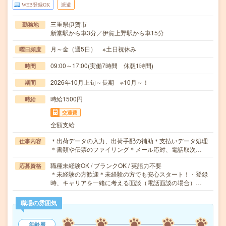
WEB登録OK
派遣
三重県伊賀市
勤務地
新堂駅から車3分／伊賀上野駅から車15分
月～金（週5日） ※土日祝休み
曜日頻度
09:00～17:00(実働7時間 休憩1時間)
時間
2026年10月上旬～長期 ※10月～！
期間
時給1500円
時給
交通費
全額支給
＊出荷データの入力、出荷手配の補助＊支払いデータ処理
仕事内容
＊書類や伝票のファイリング＊メール応対、電話取次…
職種未経験OK / ブランクOK / 英語力不要
応募資格
＊未経験の方歓迎＊未経験の方でも安心スタート！・登録
時、キャリアを一緒に考える面談（電話面談の場合）…
職場の雰囲気
年齢層