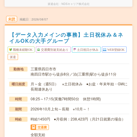
派遣会社
NDSキャリア株式会社
未読
掲載日
2026/08/07
【データ入力メインの事務】土日祝休み＆ネ
イルOKの大手グループ
職種未経験OK
交通費別途支給あり
土日祝日が休み
WEB登録OK
派遣
三重県四日市市
勤務地
南四日市駅から徒歩8分／泊(三重県)駅から徒歩11分
月～金（週5日） ※土日祝休み ●お盆・年末年始・GWに
曜日頻度
長期連休あり
08:25～17:15(実働7時間50分 休憩1時間)
時間
2026年10月上旬～長期 ※10月～！
期間
時給1450円 ●月収例：238,423円（月21日就業の場合）
時給
交通費
全額支給