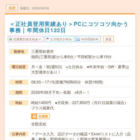
未読
掲載日
2026/08/08
＜正社員登用実績あり＞PCにコツコツ向かう
事務｜年間休日122日
交通費別途支給あり
土日祝日が休み
WEB登録OK
派遣
三重県鈴鹿市
勤務地
徳田(三重県)駅から車6分／平田町駅から車16分
月～金・祝(週5日) ※土日休み ●年末年始・GW・夏季は
曜日頻度
大型連休があり！
08:30～17:15(実働7時間45分 休憩1時間)
時間
2026年08月下旬～長期 ※8月～！
期間
時給1400円 ●月収例：227,850円（月21日就業の場合）
時給
プラス残業代
交通費
全額支給
＊データ入力、設計データの確認＊Excelリストに入力（品
仕事内容
番・数量・図面情報など）＊図面の変更履歴の…