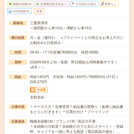
職種未経験OK
交通費別途支給あり
土日祝日が休み
残業なし
WEB登録OK
派遣
三重県津市
勤務地
一身田駅から車10分／津駅から車15分
月～金（週5日） ※プライベートとの両立をお考えの方に
曜日頻度
お勧め♪土日祝休み！
08:45～17:15(実働7時間30分 休憩1時間)
時間
2026年09月上旬～長期 即日開始も同時募集中です！
期間
※9月～！
時給1450円 月収例：時給1450円×7時間30分×21日＝
時給
228,375円
交通費
全額支給
＊データ入力＊在庫管理＊納品書の受取り（倉庫に納品書
仕事内容
をとりに行きます）＊伝票仕分け＊ファイリング
職種未経験OK / ブランクOK / 英語力不要
応募資格
＊未経験の方歓迎＊未経験の方でも安心スタート！・登録
時、キャリアを一緒に考える面談（電話面談の場合）…