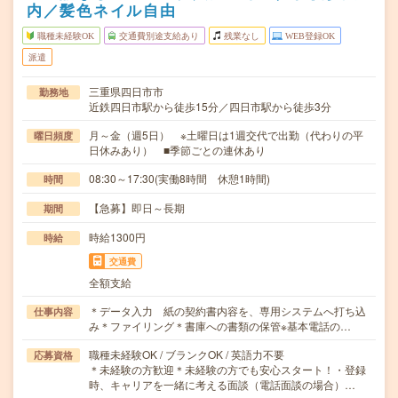
内／髪色ネイル自由
職種未経験OK
交通費別途支給あり
残業なし
WEB登録OK
派遣
三重県四日市市
勤務地
近鉄四日市駅から徒歩15分／四日市駅から徒歩3分
月～金（週5日） ※土曜日は1週交代で出勤（代わりの平
曜日頻度
日休みあり） ■季節ごとの連休あり
08:30～17:30(実働8時間 休憩1時間)
時間
【急募】即日～長期
期間
時給1300円
時給
交通費
全額支給
＊データ入力 紙の契約書内容を、専用システムへ打ち込
仕事内容
み＊ファイリング＊書庫への書類の保管※基本電話の…
職種未経験OK / ブランクOK / 英語力不要
応募資格
＊未経験の方歓迎＊未経験の方でも安心スタート！・登録
時、キャリアを一緒に考える面談（電話面談の場合）…