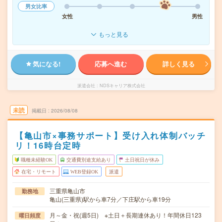
男女比率
女性
男性
もっと見る
気になる!
応募へ進む
詳しく見る
派遣会社
NDSキャリア株式会社
未読
掲載日
2026/08/08
【亀山市×事務サポート】受け入れ体制バッチ
リ！16時台定時
職種未経験OK
交通費別途支給あり
土日祝日が休み
在宅・リモート
WEB登録OK
派遣
三重県亀山市
勤務地
亀山(三重県)駅から車7分／下庄駅から車19分
月～金・祝(週5日) ※土日＋長期連休あり！年間休日123
曜日頻度