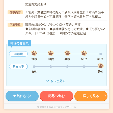
交通費支給あり
＊客先・業者訪問時の対応＊新規入構者教育＊車両申請手
仕事内容
続き申請書作成＊写真管理・修正＊請求書対応＊見積…
職種未経験OK / ブランクOK / 英語力不要
応募資格
◆未経験者歓迎！◆事務経験がある方歓迎。◆【必要なOA
スキル】Excel（関数） #初めての派遣歓迎
職場の雰囲気
年齢層
20代
30代
40代
50代
60代
男女比率
女性
男性
もっと見る
気になる!
応募へ進む
詳しく見る
派遣会社
株式会社スタッフサービス