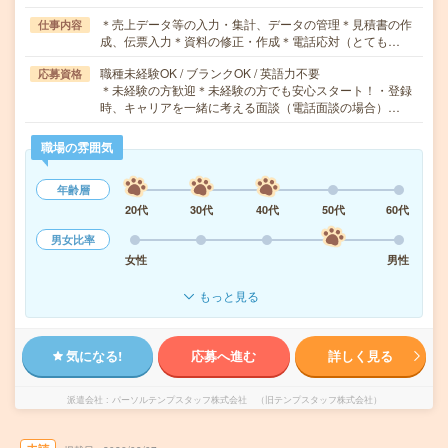
＊売上データ等の入力・集計、データの管理＊見積書の作
仕事内容
成、伝票入力＊資料の修正・作成＊電話応対（とても…
職種未経験OK / ブランクOK / 英語力不要
応募資格
＊未経験の方歓迎＊未経験の方でも安心スタート！・登録
時、キャリアを一緒に考える面談（電話面談の場合）…
職場の雰囲気
年齢層
20代
30代
40代
50代
60代
男女比率
女性
男性
もっと見る
気になる!
応募へ進む
詳しく見る
派遣会社
パーソルテンプスタッフ株式会社 （旧テンプスタッフ株式会社）