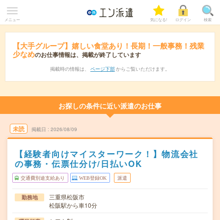
メニュー
気になる!
ログイン
検索
【大手グループ】嬉しい食堂あり！長期！一般事務！残業
少なめ
のお仕事情報は、掲載が終了しています
掲載時の情報は、
ページ下部
からご覧いただけます。
お探しの条件に近い派遣のお仕事
未読
掲載日
2026/08/09
【経験者向けマイスターワーク！】物流会社
の事務・伝票仕分け/日払いOK
交通費別途支給あり
WEB登録OK
派遣
三重県松阪市
勤務地
松阪駅から車10分