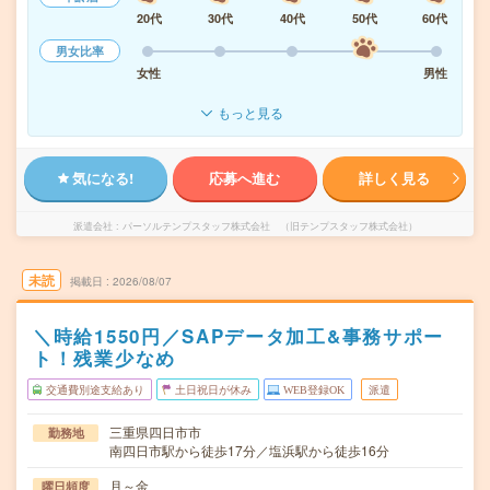
20代
30代
40代
50代
60代
男女比率
女性
男性
もっと見る
気になる!
応募へ進む
詳しく見る
派遣会社
パーソルテンプスタッフ株式会社 （旧テンプスタッフ株式会社）
未読
掲載日
2026/08/07
＼時給1550円／SAPデータ加工&事務サポー
ト！残業少なめ
交通費別途支給あり
土日祝日が休み
WEB登録OK
派遣
三重県四日市市
勤務地
南四日市駅から徒歩17分／塩浜駅から徒歩16分
月～金
曜日頻度