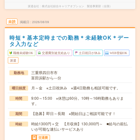
派遣会社
株式会社綜合キャリアオプション 製造事業部（全国）
未読
掲載日
2026/08/09
時短＊基本定時までの勤務＊未経験OK＊デー
タ入力など
職種未経験OK
交通費別途支給あり
土日祝日が休み
WEB登録OK
派遣
三重県四日市市
勤務地
富田浜駅から---分
月～金 ※土日祝休み ※週4日勤務も相談可能です。
曜日頻度
9:00～15:00 ※休憩は60分。10時～16時勤務もありま
時間
す。
【急募】即日～長期 ※開始日はご相談可能です！
期間
時給1300円＋交 【月収例】130,000円～ ■給与の前払
時給
いが可能な速払いサービスあり
交通費