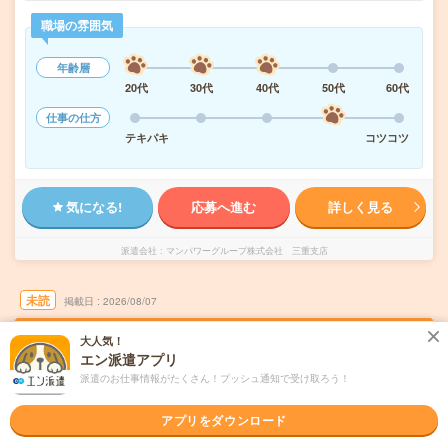
職場の雰囲気
年齢層
20代
30代
40代
50代
60代
仕事の仕方
テキパキ
コツコツ
気になる!
応募へ進む
詳しく見る
派遣会社
マンパワーグループ株式会社 三重支店
未読
掲載日
2026/08/07
大人気！
<未経験OK／時短可／50代歓迎！>データ入
エン派遣アプリ
力メインの事務！
派遣のお仕事情報がたくさん！プッシュ通知で受け取ろう！
職種未経験OK
交通費別途支給あり
土日祝日が休み
WEB登録OK
アプリをダウンロード
派遣