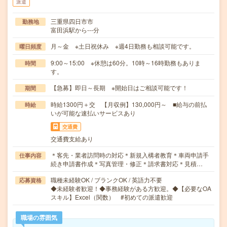
派遣
三重県四日市市
勤務地
富田浜駅から---分
月～金 ※土日祝休み ※週4日勤務も相談可能です。
曜日頻度
9:00～15:00 ※休憩は60分。10時～16時勤務もありま
時間
す。
【急募】即日～長期 ※開始日はご相談可能です！
期間
時給1300円＋交 【月収例】130,000円～ ■給与の前払
時給
いが可能な速払いサービスあり
交通費
交通費支給あり
＊客先・業者訪問時の対応＊新規入構者教育＊車両申請手
仕事内容
続き申請書作成＊写真管理・修正＊請求書対応＊見積…
職種未経験OK / ブランクOK / 英語力不要
応募資格
◆未経験者歓迎！◆事務経験がある方歓迎。◆【必要なOA
スキル】Excel（関数） #初めての派遣歓迎
職場の雰囲気