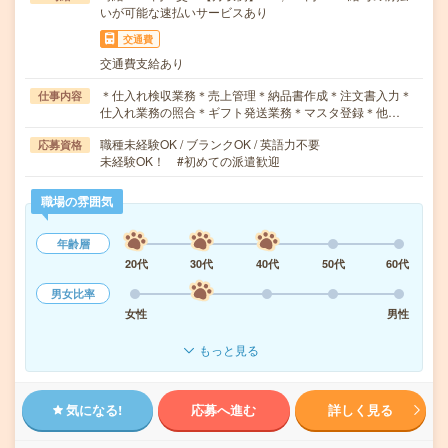
いが可能な速払いサービスあり
交通費
交通費支給あり
＊仕入れ検収業務＊売上管理＊納品書作成＊注文書入力＊
仕事内容
仕入れ業務の照合＊ギフト発送業務＊マスタ登録＊他…
職種未経験OK / ブランクOK / 英語力不要
応募資格
未経験OK！ #初めての派遣歓迎
職場の雰囲気
年齢層
20代
30代
40代
50代
60代
男女比率
女性
男性
もっと見る
気になる!
応募へ進む
詳しく見る