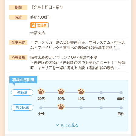
【急募】即日～長期
期間
時給1300円
時給
交通費
全額支給
＊データ入力 紙の契約書内容を、専用システムへ打ち込
仕事内容
み＊ファイリング＊書庫への書類の保管※基本電話の…
職種未経験OK / ブランクOK / 英語力不要
応募資格
＊未経験の方歓迎＊未経験の方でも安心スタート！・登録
時、キャリアを一緒に考える面談（電話面談の場合）…
職場の雰囲気
年齢層
20代
30代
40代
50代
60代
男女比率
女性
男性
もっと見る