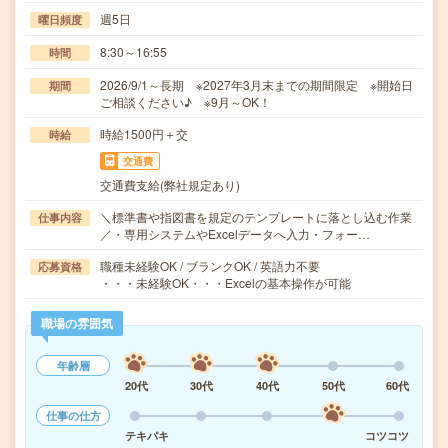
週5日
曜日頻度
8:30～16:55
時間
2026/9/1～長期 ※2027年3月末までの期間限定 ※開始日
期間
ご相談ください♪ ※9月～OK！
時給1500円＋交
時給
交通費
交通費支給(弊社規定あり)
＼標準書や指図書を規定のテンプレートに落とし込む作業
仕事内容
／・専用システムやExcelデータへ入力・フォー…
職種未経験OK / ブランクOK / 英語力不要
応募資格
・・・未経験OK・・・Excelの基本操作が可能
職場の雰囲気
年齢層
20代
30代
40代
50代
60代
仕事の仕方
テキパキ
コツコツ