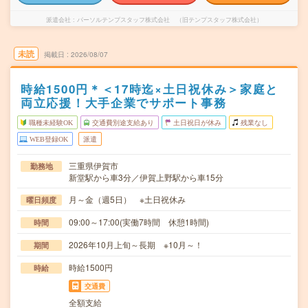
派遣会社
パーソルテンプスタッフ株式会社 （旧テンプスタッフ株式会社）
未読
掲載日
2026/08/07
時給1500円＊＜17時迄×土日祝休み＞家庭と
両立応援！大手企業でサポート事務
職種未経験OK
交通費別途支給あり
土日祝日が休み
残業なし
WEB登録OK
派遣
三重県伊賀市
勤務地
新堂駅から車3分／伊賀上野駅から車15分
月～金（週5日） ※土日祝休み
曜日頻度
09:00～17:00(実働7時間 休憩1時間)
時間
2026年10月上旬～長期 ※10月～！
期間
時給1500円
時給
交通費
全額支給