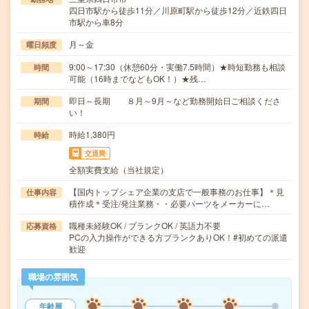
四日市駅から徒歩11分／川原町駅から徒歩12分／近鉄四日
市駅から車8分
月～金
曜日頻度
9:00～17:30（休憩60分・実働7.5時間）★時短勤務も相談
時間
可能（16時までなどもOK！）★残…
即日～長期 ８月～9月～など勤務開始日ご相談くださ
期間
い！
時給1,380円
時給
交通費
全額実費支給（当社規定）
【国内トップシェア企業の支店で一般事務のお仕事】＊見
仕事内容
積作成＊受注/発注業務・・必要パーツをメーカーに…
職種未経験OK / ブランクOK / 英語力不要
応募資格
PCの入力操作ができる方ブランクありOK！#初めての派遣
歓迎
職場の雰囲気
年齢層