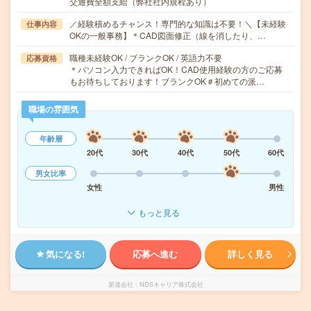
交通費全額支給（弊社社内規程あり）
／経験積めるチャンス！専門的な知識は不要！＼【未経験
仕事内容
OKの一般事務】＊CAD図面修正（線を消したり、…
職種未経験OK / ブランクOK / 英語力不要
応募資格
＊パソコン入力できればOK！CAD使用経験の方のご応募
もお待ちしております！ブランクOK＃初めての派…
職場の雰囲気
年齢層
20代
30代
40代
50代
60代
男女比率
女性
男性
もっと見る
気になる!
応募へ進む
詳しく見る
派遣会社
NDSキャリア株式会社