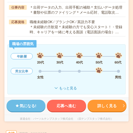
＊出荷データの入力、出荷手配の補助＊支払いデータ処理
仕事内容
＊書類や伝票のファイリング＊メール応対、電話取次…
職種未経験OK / ブランクOK / 英語力不要
応募資格
＊未経験の方歓迎＊未経験の方でも安心スタート！・登録
時、キャリアを一緒に考える面談（電話面談の場合）…
職場の雰囲気
年齢層
20代
30代
40代
50代
60代
男女比率
女性
男性
もっと見る
気になる!
応募へ進む
詳しく見る
派遣会社
パーソルテンプスタッフ株式会社 （旧テンプスタッフ株式会社）