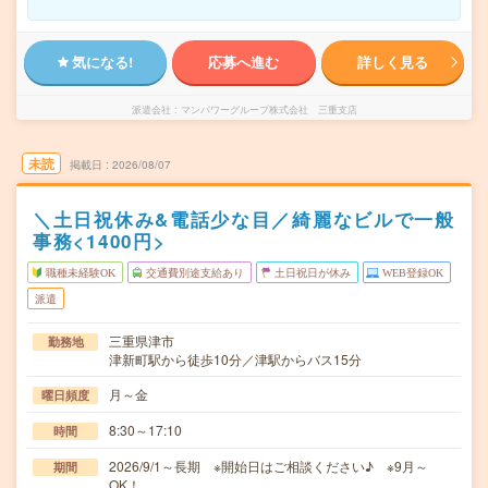
気になる!
応募へ進む
詳しく見る
派遣会社
マンパワーグループ株式会社 三重支店
未読
掲載日
2026/08/07
＼土日祝休み&電話少な目／綺麗なビルで一般
事務<1400円>
職種未経験OK
交通費別途支給あり
土日祝日が休み
WEB登録OK
派遣
三重県津市
勤務地
津新町駅から徒歩10分／津駅からバス15分
月～金
曜日頻度
8:30～17:10
時間
2026/9/1～長期 ※開始日はご相談ください♪ ※9月～
期間
OK！