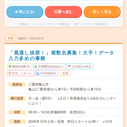
気になる!
応募へ進む
詳しく見る
派遣会社
パーソルテンプスタッフ株式会社 （旧テンプスタッフ株式会社）
未読
掲載日
2026/08/07
「風通し抜群！」複数名募集！大手！データ
入力多めの事務
職種未経験OK
交通費別途支給あり
土日祝日が休み
在宅・リモート
WEB登録OK
派遣
三重県亀山市
勤務地
亀山(三重県)駅から車7分／平田町駅から車10分
月～金（週5日） ※土日＋長期連休あり♪会社カレンダー
曜日頻度
により！
08:00～16:50(実働8時間 休憩50分)
時間
2026年10月上旬～長期 即日スタートもOK！ ※10月
期間
～！