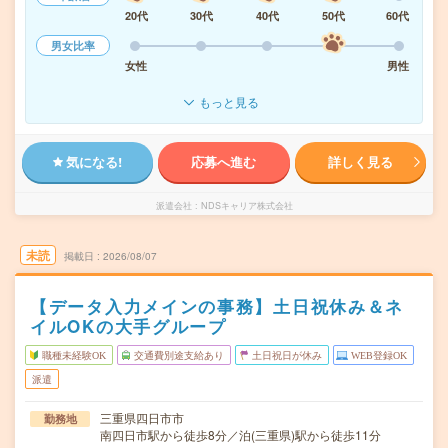
20代
30代
40代
50代
60代
男女比率
女性
男性
もっと見る
気になる!
応募へ進む
詳しく見る
派遣会社
NDSキャリア株式会社
未読
掲載日
2026/08/07
【データ入力メインの事務】土日祝休み＆ネ
イルOKの大手グループ
職種未経験OK
交通費別途支給あり
土日祝日が休み
WEB登録OK
派遣
三重県四日市市
勤務地
南四日市駅から徒歩8分／泊(三重県)駅から徒歩11分