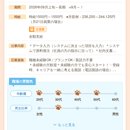
2026年09月上旬～長期 ※9月～！
期間
時給1500円～1550円 ●月収例：236,250～244,125円
時給
（月21日就業の場合）
交通費
全額支給
＊データ入力（システムに決まった項目を入力）＊システ
仕事内容
ムで原料発注（社員の方の指示に沿って）＊社内文書…
職種未経験OK / ブランクOK / 英語力不要
応募資格
＊未経験の方歓迎＊未経験の方でも安心スタート！・登録
時、キャリアを一緒に考える面談（電話面談の場合）…
職場の雰囲気
年齢層
20代
30代
40代
50代
60代
男女比率
女性
男性
もっと見る