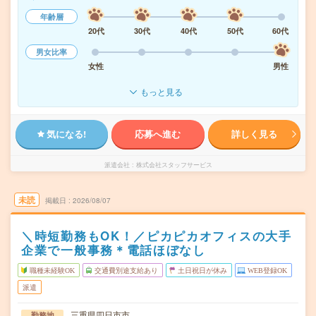
年齢層
20代
30代
40代
50代
60代
男女比率
女性
男性
もっと見る
気になる!
応募へ進む
詳しく見る
派遣会社
株式会社スタッフサービス
未読
掲載日
2026/08/07
＼時短勤務もOK！／ピカピカオフィスの大手
企業で一般事務＊電話ほぼなし
職種未経験OK
交通費別途支給あり
土日祝日が休み
WEB登録OK
派遣
三重県四日市市
勤務地