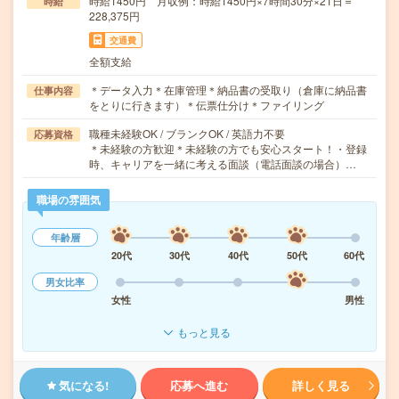
時給1450円 月収例：時給1450円×7時間30分×21日＝
時給
228,375円
交通費
全額支給
＊データ入力＊在庫管理＊納品書の受取り（倉庫に納品書
仕事内容
をとりに行きます）＊伝票仕分け＊ファイリング
職種未経験OK / ブランクOK / 英語力不要
応募資格
＊未経験の方歓迎＊未経験の方でも安心スタート！・登録
時、キャリアを一緒に考える面談（電話面談の場合）…
職場の雰囲気
年齢層
20代
30代
40代
50代
60代
男女比率
女性
男性
もっと見る
気になる!
応募へ進む
詳しく見る