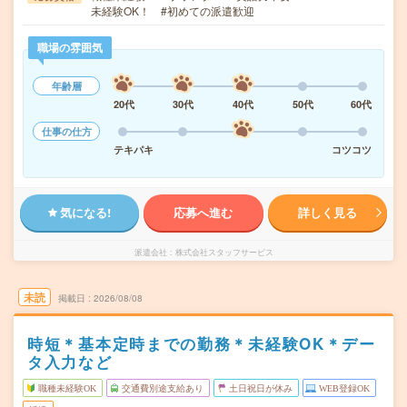
未経験OK！ #初めての派遣歓迎
職場の雰囲気
年齢層
20代
30代
40代
50代
60代
仕事の仕方
テキパキ
コツコツ
気になる!
応募へ進む
詳しく見る
派遣会社
株式会社スタッフサービス
未読
掲載日
2026/08/08
時短＊基本定時までの勤務＊未経験OK＊デー
タ入力など
職種未経験OK
交通費別途支給あり
土日祝日が休み
WEB登録OK