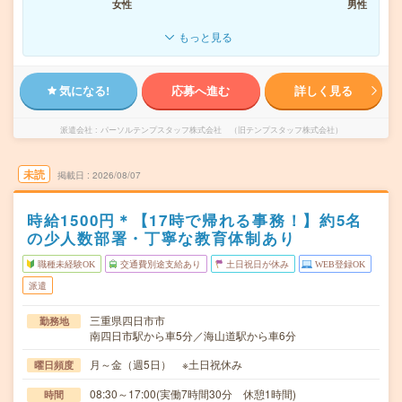
女性
男性
もっと見る
気になる!
応募へ進む
詳しく見る
派遣会社
パーソルテンプスタッフ株式会社 （旧テンプスタッフ株式会社）
未読
掲載日
2026/08/07
時給1500円＊【17時で帰れる事務！】約5名
の少人数部署・丁寧な教育体制あり
職種未経験OK
交通費別途支給あり
土日祝日が休み
WEB登録OK
派遣
三重県四日市市
勤務地
南四日市駅から車5分／海山道駅から車6分
月～金（週5日） ※土日祝休み
曜日頻度
08:30～17:00(実働7時間30分 休憩1時間)
時間