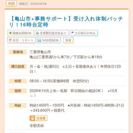
未読
掲載日
2026/08/08
【亀山市×事務サポート】受け入れ体制バッチ
リ！16時台定時
職種未経験OK
交通費別途支給あり
土日祝日が休み
在宅・リモート
WEB登録OK
派遣
三重県亀山市
勤務地
亀山(三重県)駅から車7分／下庄駅から車19分
月～金・祝(週5日) ※土日＋長期連休あり！年間休日123
曜日頻度
日！
08:00～16:50(実働8時間 休憩50分)
時間
2026年10月上旬～長期 即日開始の相談OK！ ※10月
期間
～！
時給1450円～1500円 ●月収例：時給1450円×8時間×21日
時給
＝243,600円＋残業代
交通費
全額支給