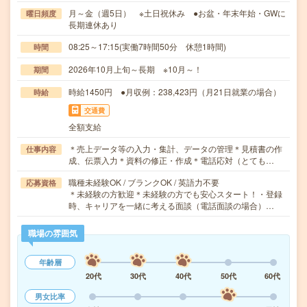
月～金（週5日） ※土日祝休み ●お盆・年末年始・GWに
曜日頻度
長期連休あり
08:25～17:15(実働7時間50分 休憩1時間)
時間
2026年10月上旬～長期 ※10月～！
期間
時給1450円 ●月収例：238,423円（月21日就業の場合）
時給
交通費
全額支給
＊売上データ等の入力・集計、データの管理＊見積書の作
仕事内容
成、伝票入力＊資料の修正・作成＊電話応対（とても…
職種未経験OK / ブランクOK / 英語力不要
応募資格
＊未経験の方歓迎＊未経験の方でも安心スタート！・登録
時、キャリアを一緒に考える面談（電話面談の場合）…
職場の雰囲気
年齢層
20代
30代
40代
50代
60代
男女比率