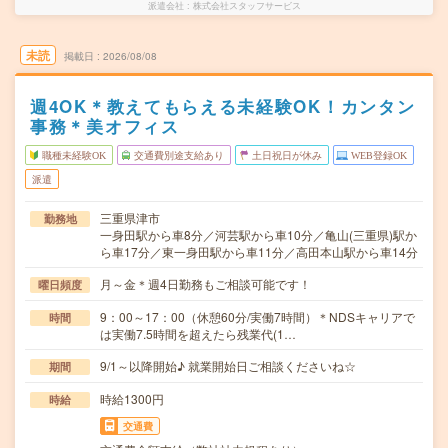
派遣会社
株式会社スタッフサービス
未読
掲載日
2026/08/08
週4OK＊教えてもらえる未経験OK！カンタン
事務＊美オフィス
職種未経験OK
交通費別途支給あり
土日祝日が休み
WEB登録OK
派遣
三重県津市
勤務地
一身田駅から車8分／河芸駅から車10分／亀山(三重県)駅か
ら車17分／東一身田駅から車11分／高田本山駅から車14分
月～金＊週4日勤務もご相談可能です！
曜日頻度
9：00～17：00（休憩60分/実働7時間）＊NDSキャリアで
時間
は実働7.5時間を超えたら残業代(1…
9/1～以降開始♪ 就業開始日ご相談くださいね☆
期間
時給1300円
時給
交通費