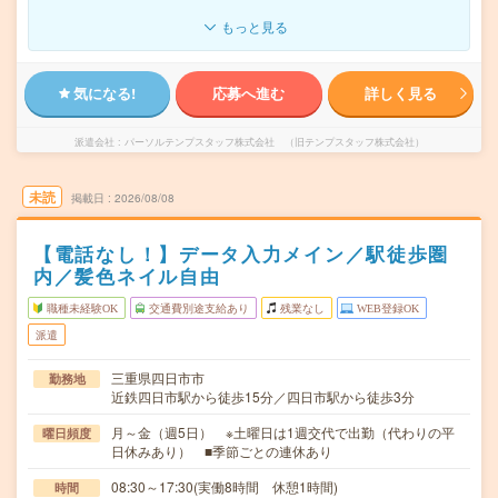
もっと見る
気になる!
応募へ進む
詳しく見る
派遣会社
パーソルテンプスタッフ株式会社 （旧テンプスタッフ株式会社）
未読
掲載日
2026/08/08
【電話なし！】データ入力メイン／駅徒歩圏
内／髪色ネイル自由
職種未経験OK
交通費別途支給あり
残業なし
WEB登録OK
派遣
三重県四日市市
勤務地
近鉄四日市駅から徒歩15分／四日市駅から徒歩3分
月～金（週5日） ※土曜日は1週交代で出勤（代わりの平
曜日頻度
日休みあり） ■季節ごとの連休あり
08:30～17:30(実働8時間 休憩1時間)
時間