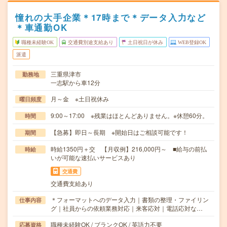
憧れの大手企業＊17時まで＊データ入力など
＊車通勤OK
職種未経験OK
交通費別途支給あり
土日祝日が休み
WEB登録OK
派遣
三重県津市
勤務地
一志駅から車12分
月～金 ※土日祝休み
曜日頻度
9:00～17:00 ※残業はほとんどありません。※休憩60分。
時間
【急募】即日～長期 ※開始日はご相談可能です！
期間
時給1350円＋交 【月収例】216,000円～ ■給与の前払
時給
いが可能な速払いサービスあり
交通費
交通費支給あり
＊フォーマットへのデータ入力｜書類の整理・ファイリン
仕事内容
グ｜社員からの依頼業務対応｜来客応対｜電話応対な…
職種未経験OK / ブランクOK / 英語力不要
応募資格