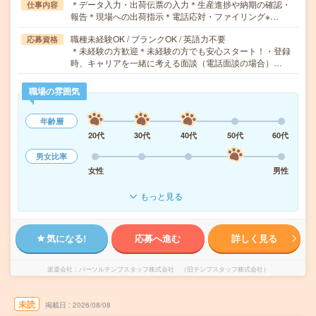
＊データ入力・出荷伝票の入力＊生産進捗や納期の確認・
仕事内容
報告＊現場への出荷指示＊電話応対・ファイリング※…
職種未経験OK / ブランクOK / 英語力不要
応募資格
＊未経験の方歓迎＊未経験の方でも安心スタート！・登録
時、キャリアを一緒に考える面談（電話面談の場合）…
職場の雰囲気
年齢層
20代
30代
40代
50代
60代
男女比率
女性
男性
もっと見る
気になる!
応募へ進む
詳しく見る
派遣会社
パーソルテンプスタッフ株式会社 （旧テンプスタッフ株式会社）
未読
掲載日
2026/08/08