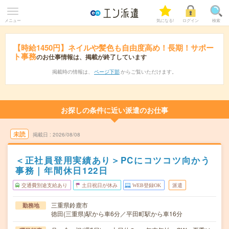
メニュー
気になる!
ログイン
検索
【時給1450円】ネイルや髪色も自由度高め！長期！サポー
ト事務
のお仕事情報は、掲載が終了しています
掲載時の情報は、
ページ下部
からご覧いただけます。
お探しの条件に近い派遣のお仕事
未読
掲載日
2026/08/08
＜正社員登用実績あり＞PCにコツコツ向かう
事務｜年間休日122日
交通費別途支給あり
土日祝日が休み
WEB登録OK
派遣
三重県鈴鹿市
勤務地
徳田(三重県)駅から車6分／平田町駅から車16分