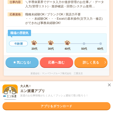
＼半導体業界でデータ入力や進捗管理のお仕事／・データ
仕事内容
入力(管理リスト)・進捗確認・回答(システム使用…
職種未経験OK / ブランクOK / 英語力不要
応募資格
・・・未経験OK・・・Excelの基本操作(文字入力・修正)
ができれば事務未経験OK!
職場の雰囲気
年齢層
20代
30代
40代
50代
60代
気になる!
応募へ進む
詳しく見る
派遣会社
マンパワーグループ株式会社 三重支店
未読
大人気！
掲載日
2026/08/07
エン派遣アプリ
派遣のお仕事情報がたくさん！プッシュ通知で受け取ろう！
未経験OK！【コツコツ】津で一般事務
アプリをダウンロード
職種未経験OK
交通費別途支給あり
土日祝日が休み
WEB登録OK