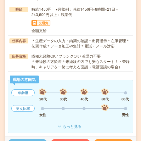
時給1450円 ●月収例：時給1450円×8時間×21日＝
時給
243,600円以上＋残業代
交通費
全額支給
＊生産データの入力・納期の確認＊出荷指示＊在庫管理＊
仕事内容
伝票作成＊データ加工や集計＊電話・メール対応
職種未経験OK / ブランクOK / 英語力不要
応募資格
＊未経験の方歓迎＊未経験の方でも安心スタート！・登録
時、キャリアを一緒に考える面談（電話面談の場合）…
職場の雰囲気
年齢層
20代
30代
40代
50代
60代
男女比率
女性
男性
もっと見る