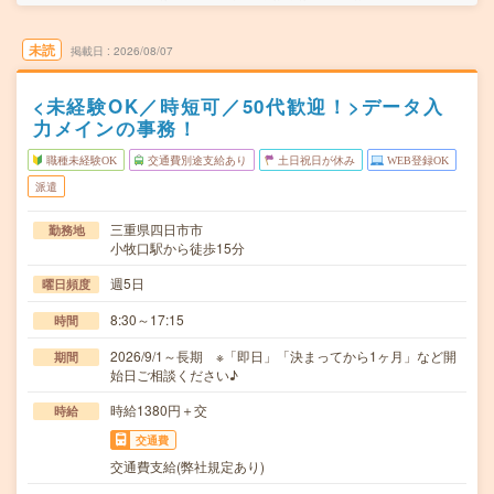
未読
掲載日
2026/08/07
<未経験OK／時短可／50代歓迎！>データ入
力メインの事務！
職種未経験OK
交通費別途支給あり
土日祝日が休み
WEB登録OK
派遣
三重県四日市市
勤務地
小牧口駅から徒歩15分
週5日
曜日頻度
8:30～17:15
時間
2026/9/1～長期 ※「即日」「決まってから1ヶ月」など開
期間
始日ご相談ください♪
時給1380円＋交
時給
交通費
交通費支給(弊社規定あり)