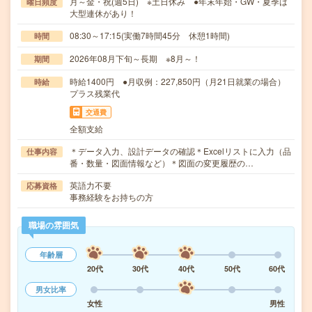
月～金・祝(週5日) ※土日休み ●年末年始・GW・夏季は
曜日頻度
大型連休があり！
08:30～17:15(実働7時間45分 休憩1時間)
時間
2026年08月下旬～長期 ※8月～！
期間
時給1400円 ●月収例：227,850円（月21日就業の場合）
時給
プラス残業代
交通費
全額支給
＊データ入力、設計データの確認＊Excelリストに入力（品
仕事内容
番・数量・図面情報など）＊図面の変更履歴の…
英語力不要
応募資格
事務経験をお持ちの方
職場の雰囲気
年齢層
20代
30代
40代
50代
60代
男女比率
女性
男性