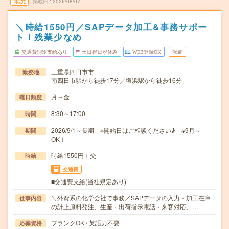
未読
掲載日
2026/08/07
＼時給1550円／SAPデータ加工&事務サポー
ト！残業少なめ
交通費別途支給あり
土日祝日が休み
WEB登録OK
派遣
三重県四日市市
勤務地
南四日市駅から徒歩17分／塩浜駅から徒歩16分
月～金
曜日頻度
8:30～17:00
時間
2026/9/1～長期 ※開始日はご相談ください♪ ※9月～
期間
OK！
時給1550円＋交
時給
交通費
■交通費支給(当社規定あり)
＼外資系の化学会社で事務／SAPデータの入力・加工在庫
仕事内容
の計上原料発注、生産・出荷指示電話・来客対応、…
ブランクOK / 英語力不要
応募資格