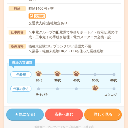
時給1400円＋交
時給
交通費
交通費支給(当社規定あり)
＼中電グループの配電課で事務サポート／・指示伝票の作
仕事内容
成・工事完了の手続き処理・電力メーターの交換・設…
職種未経験OK / ブランクOK / 英語力不要
応募資格
＼業界・職種未経験OK／・PCを使った業務経験
職場の雰囲気
年齢層
20代
30代
40代
50代
60代
仕事の仕方
テキパキ
コツコツ
気になる!
応募へ進む
詳しく見る
派遣会社
マンパワーグループ株式会社 三重支店