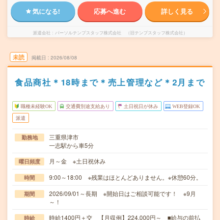
気になる!
応募へ進む
詳しく見る
派遣会社
パーソルテンプスタッフ株式会社 （旧テンプスタッフ株式会社）
未読
掲載日
2026/08/08
食品商社＊18時まで＊売上管理など＊2月まで
職種未経験OK
交通費別途支給あり
土日祝日が休み
WEB登録OK
派遣
三重県津市
勤務地
一志駅から車5分
月～金 ※土日祝休み
曜日頻度
9:00～18:00 ※残業はほとんどありません。※休憩60分。
時間
2026/09/01～長期 ※開始日はご相談可能です！ ※9月
期間
～！
時給1400円＋交 【月収例】224,000円～ ■給与の前払
時給