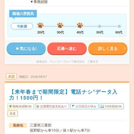
▼事務経験
職場の雰囲気
年齢層
20代
30代
40代
50代
60代
気になる!
応募へ進む
詳しく見る
派遣会社
マンパワーグループ株式会社 三重支店
未読
掲載日
2026/08/07
【来年春まで期間限定】電話ナシ*データ入
力！1500円！
職種未経験OK
交通費別途支給あり
土日祝日が休み
WEB登録OK
派遣
三重県三重郡
勤務地
菰野駅から車10分／保々駅から車7分