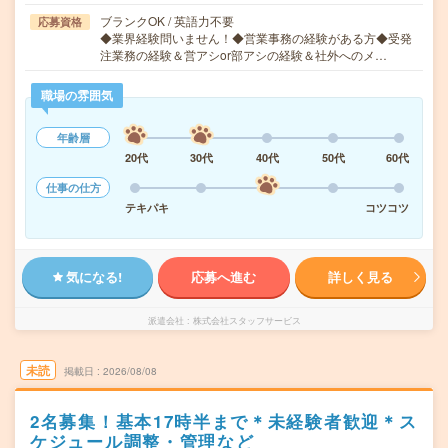
ブランクOK / 英語力不要
応募資格
◆業界経験問いません！◆営業事務の経験がある方◆受発
注業務の経験＆営アシor部アシの経験＆社外へのメ…
職場の雰囲気
年齢層
20代
30代
40代
50代
60代
仕事の仕方
テキパキ
コツコツ
気になる!
応募へ進む
詳しく見る
派遣会社
株式会社スタッフサービス
未読
掲載日
2026/08/08
2名募集！基本17時半まで＊未経験者歓迎＊ス
ケジュール調整・管理など