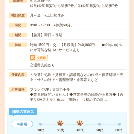
名古屋市中区
勤務地
伏見(愛知県)駅から徒歩7分／栄(愛知県)駅から徒歩7分
月～金 ※土日祝休み
曜日頻度
9:00～17:00 ※休憩60分。
時間
【急募】即日～長期
期間
時給1500円＋交 【月収例】240,000円～ ■給与の前払
時給
いが可能な速払いサービスあり
交通費
交通費支給あり
＊受発注処理＊見積書・請求書などの作成＊伝票処理＊売
仕事内容
上・仕入の計上＊書類整理＊来客応対など
ブランクOK / 英語力不要
応募資格
◆業界経験問いません！◆営業事務の経験がある方◆【必
要なOAスキル】Excel（関数） #初めての派…
職場の雰囲気
年齢層
20代
30代
40代
50代
60代