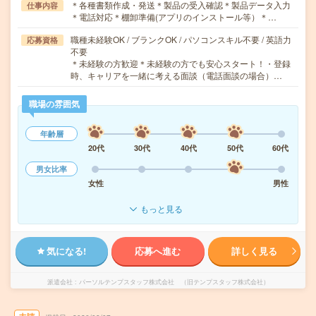
＊各種書類作成・発送＊製品の受入確認＊製品データ入力
仕事内容
＊電話対応＊棚卸準備(アプリのインストール等）＊…
職種未経験OK / ブランクOK / パソコンスキル不要 / 英語力
応募資格
不要
＊未経験の方歓迎＊未経験の方でも安心スタート！・登録
時、キャリアを一緒に考える面談（電話面談の場合）…
職場の雰囲気
年齢層
20代
30代
40代
50代
60代
男女比率
女性
男性
もっと見る
気になる!
応募へ進む
詳しく見る
派遣会社
パーソルテンプスタッフ株式会社 （旧テンプスタッフ株式会社）