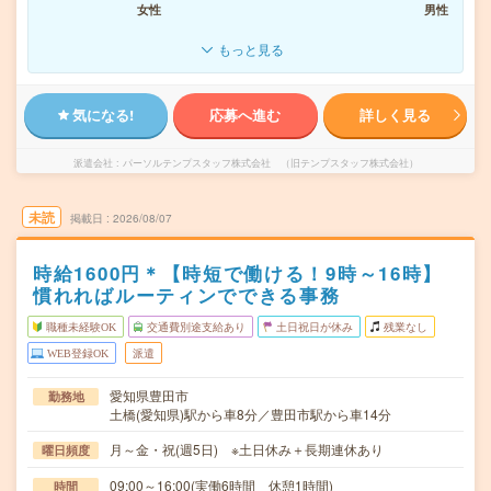
女性
男性
もっと見る
気になる!
応募へ進む
詳しく見る
派遣会社
パーソルテンプスタッフ株式会社 （旧テンプスタッフ株式会社）
未読
掲載日
2026/08/07
時給1600円＊【時短で働ける！9時～16時】
慣れればルーティンでできる事務
職種未経験OK
交通費別途支給あり
土日祝日が休み
残業なし
WEB登録OK
派遣
愛知県豊田市
勤務地
土橋(愛知県)駅から車8分／豊田市駅から車14分
月～金・祝(週5日) ※土日休み＋長期連休あり
曜日頻度
09:00～16:00(実働6時間 休憩1時間)
時間