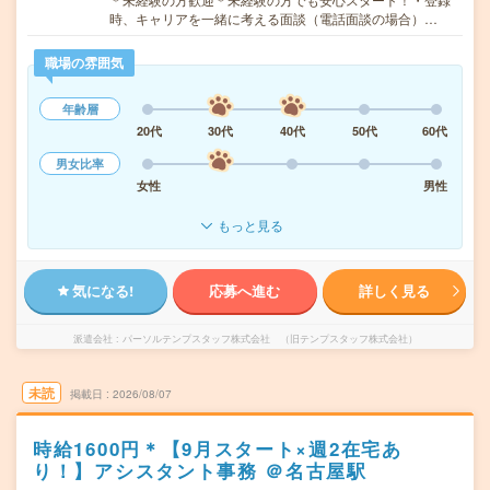
時、キャリアを一緒に考える面談（電話面談の場合）…
職場の雰囲気
年齢層
20代
30代
40代
50代
60代
男女比率
女性
男性
もっと見る
気になる!
応募へ進む
詳しく見る
派遣会社
パーソルテンプスタッフ株式会社 （旧テンプスタッフ株式会社）
未読
掲載日
2026/08/07
時給1600円＊【9月スタート×週2在宅あ
り！】アシスタント事務 ＠名古屋駅