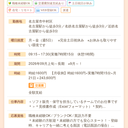
職種未経験OK
交通費別途支給あり
土日祝日が休み
在宅・リモート
WEB登録OK
派遣
名古屋市中村区
勤務地
名古屋駅から徒歩3分／名鉄名古屋駅から徒歩3分／近鉄名
古屋駅から徒歩3分
月～金（週5日） ※完全土日祝休み ※お休みも取りやす
曜日頻度
い環境です
09:15～17:30(実働7時間15分 休憩1時間)
時間
2026年09月上旬～長期 ※9月～！
期間
時給1600円 【月収例】時給1600円×実働7時間15分×月
時給
21日＝243,600円
交通費
全額支給
＜ソフト販売・保守を担当しているチームでのお仕事です
仕事内容
＊＞＊見積書作成（Excelフォーマット）＊契約…
職種未経験OK / ブランクOK / 英語力不要
応募資格
＊未経験の方歓迎＊未経験の方でも安心スタート！・登録
時、キャリアを一緒に考える面談（電話面談の場合）…