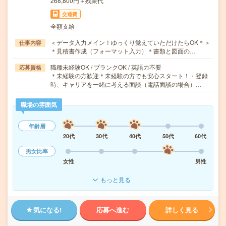
268,800円＋残業代
交通費
全額支給
＜データ入力メイン！ゆっくり覚えていただけたらOK＊＞
仕事内容
＊見積書作成（フォーマット入力）＊書類と図面の…
職種未経験OK / ブランクOK / 英語力不要
応募資格
＊未経験の方歓迎＊未経験の方でも安心スタート！・登録
時、キャリアを一緒に考える面談（電話面談の場合）…
職場の雰囲気
年齢層
20代
30代
40代
50代
60代
男女比率
女性
男性
もっと見る
気になる!
応募へ進む
詳しく見る