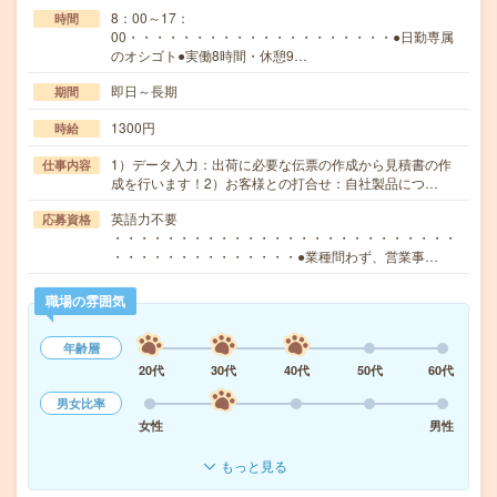
8：00～17：
時間
00・・・・・・・・・・・・・・・・・・・・●日勤専属
のオシゴト●実働8時間・休憩9…
即日～長期
期間
1300円
時給
1）データ入力：出荷に必要な伝票の作成から見積書の作
仕事内容
成を行います！2）お客様との打合せ：自社製品につ…
英語力不要
応募資格
・・・・・・・・・・・・・・・・・・・・・・・・・・
・・・・・・・・・・・・・・●業種問わず、営業事…
職場の雰囲気
年齢層
20代
30代
40代
50代
60代
男女比率
女性
男性
もっと見る