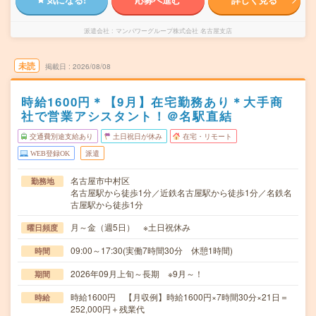
派遣会社
マンパワーグループ株式会社 名古屋支店
未読
掲載日
2026/08/08
時給1600円＊【9月】在宅勤務あり＊大手商
社で営業アシスタント！＠名駅直結
交通費別途支給あり
土日祝日が休み
在宅・リモート
WEB登録OK
派遣
名古屋市中村区
勤務地
名古屋駅から徒歩1分／近鉄名古屋駅から徒歩1分／名鉄名
古屋駅から徒歩1分
月～金（週5日） ※土日祝休み
曜日頻度
09:00～17:30(実働7時間30分 休憩1時間)
時間
2026年09月上旬～長期 ※9月～！
期間
時給1600円 【月収例】時給1600円×7時間30分×21日＝
時給
252,000円＋残業代