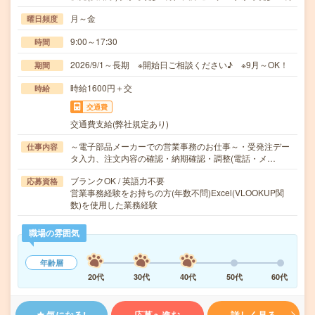
月～金
曜日頻度
9:00～17:30
時間
2026/9/1～長期 ※開始日ご相談ください♪ ※9月～OK！
期間
時給1600円＋交
時給
交通費
交通費支給(弊社規定あり)
～電子部品メーカーでの営業事務のお仕事～・受発注デー
仕事内容
タ入力、注文内容の確認・納期確認・調整(電話・メ…
ブランクOK / 英語力不要
応募資格
営業事務経験をお持ちの方(年数不問)Excel(VLOOKUP関
数)を使用した業務経験
職場の雰囲気
年齢層
20代
30代
40代
50代
60代
気になる!
応募へ進む
詳しく見る