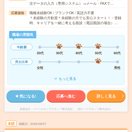
注データの入力（専用システム）→メール・FAXで…
職種未経験OK / ブランクOK / 英語力不要
応募資格
＊未経験の方歓迎＊未経験の方でも安心スタート！・登録
時、キャリアを一緒に考える面談（電話面談の場合）…
職場の雰囲気
年齢層
20代
30代
40代
50代
60代
男女比率
女性
男性
もっと見る
気になる!
応募へ進む
詳しく見る
派遣会社
パーソルテンプスタッフ株式会社 （旧テンプスタッフ株式会社）
未読
掲載日
2026/08/07