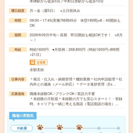
本陣駅から徒歩5分／中村日赤駅から徒歩10分
月～金（週5日） ※土日祝休み
曜日頻度
09:00～17:45(実働7時間45分 休憩1時間)※8：45開始も
時間
OK
2026年09月中旬～長期 即日開始も相談OKです！ ※9月
期間
～！
時給1600円 ●月収例：268,800円（時給1600円×8時間
時給
×21日）
交通費
全額支給
＊発注・仕入れ・納期管理＊棚卸業務＊社内申請処理＊社
仕事内容
内外との連絡（メール対応）＊データ進捗管理（Ex…
職種未経験OK / ブランクOK / 英語力不要
応募資格
＊未経験の方歓迎＊未経験の方でも安心スタート！・登録
時、キャリアを一緒に考える面談（電話面談の場合）…
職場の雰囲気
年齢層