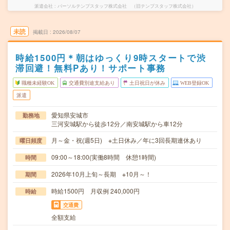
派遣会社
パーソルテンプスタッフ株式会社 （旧テンプスタッフ株式会社）
未読
掲載日
2026/08/07
時給1500円＊朝はゆっくり9時スタートで渋
滞回避！無料Pあり！サポート事務
職種未経験OK
交通費別途支給あり
土日祝日が休み
WEB登録OK
派遣
愛知県安城市
勤務地
三河安城駅から徒歩12分／南安城駅から車12分
月～金・祝(週5日) ※土日休み／年に3回長期連休あり
曜日頻度
09:00～18:00(実働8時間 休憩1時間)
時間
2026年10月上旬～長期 ※10月～！
期間
時給1500円 月収例 240,000円
時給
交通費
全額支給