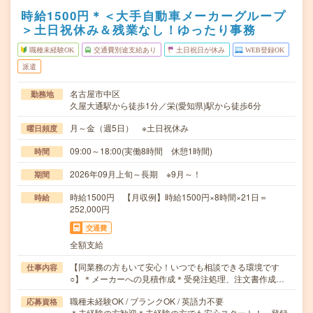
時給1500円＊＜大手自動車メーカーグループ
＞土日祝休み＆残業なし！ゆったり事務
職種未経験OK
交通費別途支給あり
土日祝日が休み
WEB登録OK
派遣
名古屋市中区
勤務地
久屋大通駅から徒歩1分／栄(愛知県)駅から徒歩6分
月～金（週5日） ※土日祝休み
曜日頻度
09:00～18:00(実働8時間 休憩1時間)
時間
2026年09月上旬～長期 ※9月～！
期間
時給1500円 【月収例】時給1500円×8時間×21日＝
時給
252,000円
交通費
全額支給
【同業務の方もいて安心！いつでも相談できる環境です
仕事内容
○】＊メーカーへの見積作成＊受発注処理、注文書作成…
職種未経験OK / ブランクOK / 英語力不要
応募資格
＊未経験の方歓迎＊未経験の方でも安心スタート！・登録