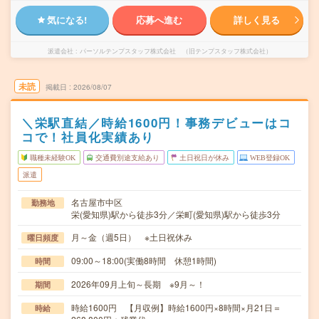
気になる!
応募へ進む
詳しく見る
派遣会社
パーソルテンプスタッフ株式会社 （旧テンプスタッフ株式会社）
未読
掲載日
2026/08/07
＼栄駅直結／時給1600円！事務デビューはコ
コで！社員化実績あり
職種未経験OK
交通費別途支給あり
土日祝日が休み
WEB登録OK
派遣
名古屋市中区
勤務地
栄(愛知県)駅から徒歩3分／栄町(愛知県)駅から徒歩3分
月～金（週5日） ※土日祝休み
曜日頻度
09:00～18:00(実働8時間 休憩1時間)
時間
2026年09月上旬～長期 ※9月～！
期間
時給1600円 【月収例】時給1600円×8時間×月21日＝
時給