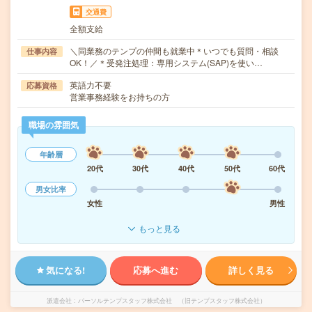
交通費
全額支給
＼同業務のテンプの仲間も就業中＊いつでも質問・相談
仕事内容
OK！／＊受発注処理：専用システム(SAP)を使い…
英語力不要
応募資格
営業事務経験をお持ちの方
職場の雰囲気
年齢層
20代
30代
40代
50代
60代
男女比率
女性
男性
もっと見る
気になる!
応募へ進む
詳しく見る
派遣会社
パーソルテンプスタッフ株式会社 （旧テンプスタッフ株式会社）