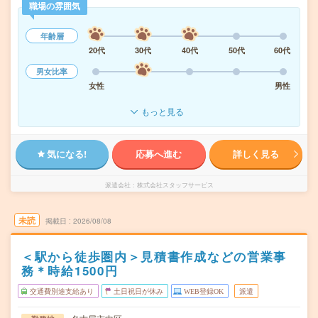
職場の雰囲気
年齢層
20代
30代
40代
50代
60代
男女比率
女性
男性
もっと見る
気になる!
応募へ進む
詳しく見る
派遣会社
株式会社スタッフサービス
未読
掲載日
2026/08/08
＜駅から徒歩圏内＞見積書作成などの営業事
務＊時給1500円
交通費別途支給あり
土日祝日が休み
WEB登録OK
派遣