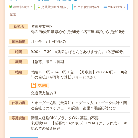
職種未経験OK
交通費別途支給あり
土日祝日が休み
WEB登録OK
派遣
名古屋市中区
勤務地
丸の内(愛知県)駅から徒歩6分／名古屋城駅から徒歩10分
月～金 ※土日祝休み
曜日頻度
9:00～17:30 ※残業はほとんどありません。※休憩60分。
時間
【急募】即日～長期
期間
時給1299円～1400円＋交 【月収例】207,840円～ ■給
時給
与の前払いが可能な速払いサービスあり
交通費
交通費支給あり
＊オーダー処理（受発注）＊データ入力＊データ集計＊関
仕事内容
連会社とのスケジュール調整・管理＊電話応対など …
職種未経験OK / ブランクOK / 英語力不要
応募資格
未経験OK！【必要なOAスキル】Excel（グラフ作成） #
初めての派遣歓迎