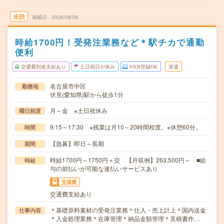
未読
掲載日
2026/08/08
時給1700円！受発注業務など＊駅チカで通勤
便利
交通費別途支給あり
土日祝日が休み
WEB登録OK
派遣
名古屋市中区
勤務地
伏見(愛知県)駅から徒歩1分
月～金 ※土日祝休み
曜日頻度
9:15～17:30 ※残業は月10～20時間程度。※休憩60分。
時間
【急募】即日～長期
期間
時給1700円～1750円＋交 【月収例】263,500円～ ■給
時給
与の前払いが可能な速払いサービスあり
交通費
交通費支給あり
＊基礎原料素材の受発注業務＊仕入・売上計上＊国内送金
仕事内容
＊入金処理業務＊在庫管理＊納品金額管理＊見積書作…