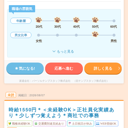
職場の雰囲気
年齢層
20代
30代
40代
50代
60代
男女比率
女性
男性
もっと見る
気になる!
応募へ進む
詳しく見る
派遣会社
パーソルテンプスタッフ株式会社 （旧テンプスタッフ株式会社）
未読
掲載日
2026/08/07
時給1550円＊＜未経験OK＞正社員化実績あ
り＊少しずつ覚えよう＊商社での事務
職種未経験OK
交通費別途支給あり
土日祝日が休み
WEB登録OK