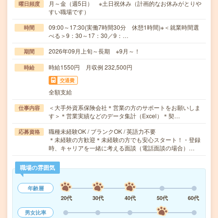
月～金（週5日） ※土日祝休み（計画的なお休みがとりや
曜日頻度
すい職場です）
09:00～17:30(実働7時間30分 休憩1時間)※＜就業時間選
時間
べる＞9：30～17：30／9：…
2026年09月上旬～長期 ※9月～！
期間
時給1550円 月収例 232,500円
時給
交通費
全額支給
＜大手外資系保険会社＊営業の方のサポートをお願いしま
仕事内容
す＞＊営業実績などのデータ集計（Excel）＊契…
職種未経験OK / ブランクOK / 英語力不要
応募資格
＊未経験の方歓迎＊未経験の方でも安心スタート！・登録
時、キャリアを一緒に考える面談（電話面談の場合）…
職場の雰囲気
年齢層
20代
30代
40代
50代
60代
男女比率