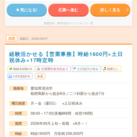
気になる!
応募へ進む
詳しく見る
派遣会社
株式会社ホットスタッフ一宮
未読
掲載日
2026/08/07
経験活かせる【営業事務】時給1600円×土日
祝休み×17時定時
職種未経験OK
交通費別途支給あり
土日祝日が休み
残業なし
WEB登録OK
派遣
愛知県清須市
勤務地
枇杷島駅から徒歩6分／二ツ杁駅から徒歩7分
月～金（週5日） ※土日祝休み
曜日頻度
08:00～17:00(実働8時間 休憩1時間)
時間
2026年09月上旬～長期 ※9月～！
期間
時給1600円 月収例 256,000円
時給