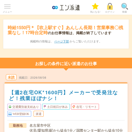
メニュー
気になる!
ログイン
検索
時給1550円＊【吹上駅すぐ】あんしん長期！営業事務〇残
業なし！17時台定時
のお仕事情報は、掲載が終了しています
掲載時の情報は、
ページ下部
からご覧いただけます。
お探しの条件に近い派遣のお仕事
未読
掲載日
2026/08/08
【週2在宅OK*1600円】メーカーで受発注な
ど！残業ほぼナシ！
交通費別途支給あり
土日祝日が休み
在宅・リモート
WEB登録OK
派遣
名古屋市中区
勤務地
伏見(愛知県)駅から徒歩1分／国際センター駅から徒歩10分