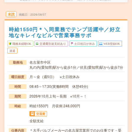
未読
掲載日
2026/08/07
時給1550円＊＼同業務でテンプ活躍中／好立
地なキレイなビルで営業事務サポ
職種未経験OK
交通費別途支給あり
土日祝日が休み
WEB登録OK
派遣
名古屋市中区
勤務地
丸の内(愛知県)駅から徒歩1分／伏見(愛知県)駅から徒歩7分
月～金（週5日） ※土日祝休み
曜日頻度
08:45～17:30(実働8時間 休憩45分)
時間
2026年10月上旬～長期 ※10月～！
期間
時給1550円 月収例 248,000円
時給
交通費
全額支給
＊大手バルブメーカーの名古屋営業所でのお仕事です・受
仕事内容