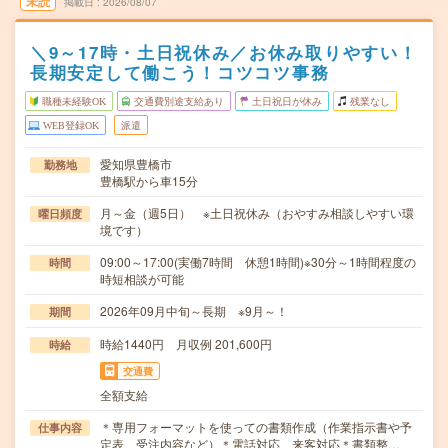
未読
掲載日
2026/08/07
＼9～17時・土日祝休み／お休み取りやすい！
長期安定して働こう！コツコツ事務
職種未経験OK
交通費別途支給あり
土日祝日が休み
残業なし
WEB登録OK
派遣
愛知県豊橋市
勤務地
豊橋駅から車15分
月～金（週5日） ※土日祝休み（おやすみ相談しやすい環
曜日頻度
境です）
09:00～17:00(実働7時間 休憩1時間)※30分～1時間程度の
時間
時短相談が可能
2026年09月中旬～長期 ※9月～！
期間
時給1440円 月収例 201,600円
時給
交通費
全額支給
＊専用フォーマットを使っての書類作成（作業指示書や予
仕事内容
定表、受注内容など）＊電話対応、来客対応＊書類整…