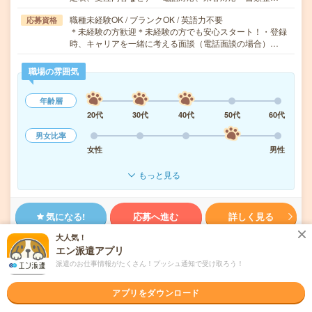
職種未経験OK / ブランクOK / 英語力不要
応募資格
＊未経験の方歓迎＊未経験の方でも安心スタート！・登録
時、キャリアを一緒に考える面談（電話面談の場合）…
職場の雰囲気
年齢層
20代
30代
40代
50代
60代
男女比率
女性
男性
もっと見る
気になる!
応募へ進む
詳しく見る
大人気！
派遣会社
パーソルテンプスタッフ株式会社 （旧テンプスタッフ株式会社）
エン派遣アプリ
派遣のお仕事情報がたくさん！プッシュ通知で受け取ろう！
未読
掲載日
2026/08/07
アプリをダウンロード