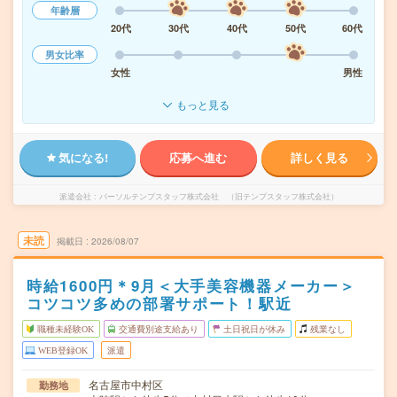
年齢層
20代
30代
40代
50代
60代
男女比率
女性
男性
もっと見る
気になる!
応募へ進む
詳しく見る
派遣会社
パーソルテンプスタッフ株式会社 （旧テンプスタッフ株式会社）
未読
掲載日
2026/08/07
時給1600円＊9月＜大手美容機器メーカー＞
コツコツ多めの部署サポート！駅近
職種未経験OK
交通費別途支給あり
土日祝日が休み
残業なし
WEB登録OK
派遣
名古屋市中村区
勤務地