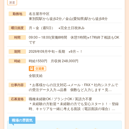
派遣
名古屋市中区
勤務地
東別院駅から徒歩2分／金山(愛知県)駅から徒歩8分
月～金（週5日） ※完全土日祝休み
曜日頻度
09:00～18:00(実働8時間 休憩1時間)※17時終了相談もOK
時間
です
2026年09月中旬～長期 ※9月～！
期間
時給1550円 月収例 248,000円
時給
交通費
全額支給
＊お客様からの注文対応→メール・FAX＊社内システムで
仕事内容
の受注データ入力→品番 個数など入力します＊見…
職種未経験OK / ブランクOK / 英語力不要
応募資格
＊未経験の方歓迎＊未経験の方でも安心スタート！・登録
時、キャリアを一緒に考える面談（電話面談の場合）…
職場の雰囲気