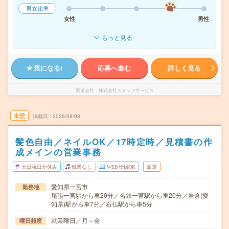
男女比率
女性
男性
もっと見る
気になる!
応募へ進む
詳しく見る
派遣会社
株式会社スタッフサービス
未読
掲載日
2026/08/08
髪色自由／ネイルOK／17時定時／見積書の作
成メインの営業事務
土日祝日が休み
残業なし
WEB登録OK
派遣
愛知県一宮市
勤務地
尾張一宮駅から車20分／名鉄一宮駅から車20分／岩倉(愛
知県)駅から車7分／石仏駅から車5分
就業曜日／月～金
曜日頻度