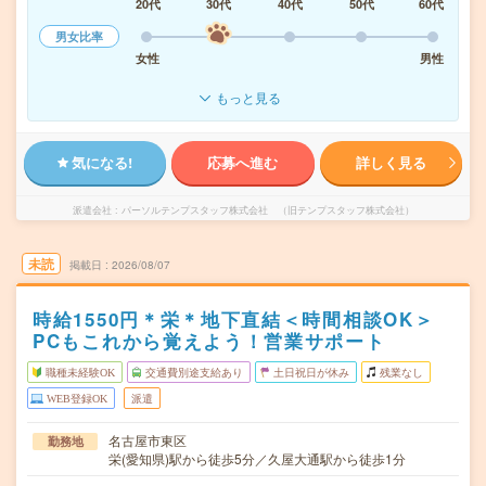
20代
30代
40代
50代
60代
男女比率
女性
男性
もっと見る
気になる!
応募へ進む
詳しく見る
派遣会社
パーソルテンプスタッフ株式会社 （旧テンプスタッフ株式会社）
未読
掲載日
2026/08/07
時給1550円＊栄＊地下直結＜時間相談OK＞
PCもこれから覚えよう！営業サポート
職種未経験OK
交通費別途支給あり
土日祝日が休み
残業なし
WEB登録OK
派遣
名古屋市東区
勤務地
栄(愛知県)駅から徒歩5分／久屋大通駅から徒歩1分