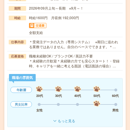
2026年09月上旬～長期 ※9月～！
期間
時給1600円 月収例 192,000円
時給
交通費
全額支給
＊受発注データの入力（専用システム） ※期日に追われ
仕事内容
る業務ではありません。自分のペースでできます。＊…
職種未経験OK / ブランクOK / 英語力不要
応募資格
＊未経験の方歓迎＊未経験の方でも安心スタート！・登録
時、キャリアを一緒に考える面談（電話面談の場合）…
職場の雰囲気
年齢層
20代
30代
40代
50代
60代
男女比率
女性
男性
もっと見る