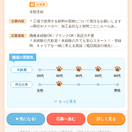
交通費
全額支給
＊工場で使用する材料や部材について発注をお願いします
仕事内容
→商社やメーカー、加工会社など材料ごとにルールあ…
職種未経験OK / ブランクOK / 英語力不要
応募資格
＊未経験の方歓迎＊未経験の方でも安心スタート！・登録
時、キャリアを一緒に考える面談（電話面談の場合）…
職場の雰囲気
年齢層
20代
30代
40代
50代
60代
男女比率
女性
男性
もっと見る
気になる!
応募へ進む
詳しく見る
派遣会社
パーソルテンプスタッフ株式会社 （旧テンプスタッフ株式会社）