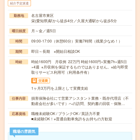
紹介予定派遣
名古屋市東区
勤務地
栄(愛知県)駅から徒歩4分／久屋大通駅から徒歩5分
月～金／週5日
曜日頻度
09:00-17:00（休憩60分）実働7時間（残業少なめ！）
時間
即日～長期 ※開始日相談OK
期間
時給1600円 月収例 22万円 時給1600円×実働7h×週5日
時給
×4週 ※月収例を保証するものではありません。※給与即受
取りサービス利用可（利用条件有）
交通費
1ヶ月3万円を上限として実費支給
損害保険会社にて営業アシスタント業務・既存代理店（不
仕事内容
動産会社が多いです）への訪問、契約書の回収・保険…
職種未経験OK / ブランクOK / 英語力不要
応募資格
■未経験OK！※普通自動車免許をお持ちの方歓迎
職場の雰囲気