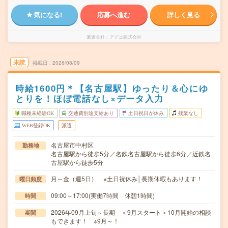
気になる!
応募へ進む
詳しく見る
派遣会社
アデコ株式会社
未読
掲載日
2026/08/09
時給1600円＊【名古屋駅】ゆったり＆心にゆ
とりを！ほぼ電話なし×データ入力
職種未経験OK
交通費別途支給あり
土日祝日が休み
残業なし
WEB登録OK
派遣
名古屋市中村区
勤務地
名古屋駅から徒歩5分／名鉄名古屋駅から徒歩6分／近鉄名
古屋駅から徒歩5分
月～金（週5日） ※土日祝休み│長期休暇もあります！
曜日頻度
09:00～17:00(実働7時間 休憩1時間)
時間
2026年09月上旬～長期 ＜9月スタート＞10月開始の相談
期間
もできます！ ※9月～！