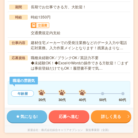
長期でお仕事できる方、大歓迎！
期間
時給1350円
時給
交通費
交通費規定内支給
建材住宅メーカーでの受発注業務などのデータ入力や電話
仕事内容
応対業務。入力作業メインとなります！残業あまりな…
職種未経験OK / ブランクOK / 英語力不要
応募資格
◆未経験OK！◆ExcelやWordの操作できる方歓迎！〇まず
は事前登録だけでもOK！履歴書不要で気…
職場の雰囲気
年齢層
20代
30代
40代
50代
60代
気になる!
応募へ進む
詳しく見る
派遣会社
株式会社綜合キャリアオプション 製造事業部（全国）