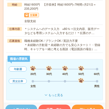
時給1600円 【月収例】時給1600円×7時間×月21日＝
時給
235,200円
交通費
全額支給
＊システムへのデータ入力 ※80％⇒注文内容、販売デー
仕事内容
タなどを専用システムへ入力するだけ！＊伝票のチ…
職種未経験OK / ブランクOK / 英語力不要
応募資格
＊未経験の方歓迎＊未経験の方でも安心スタート！・登録
時、キャリアを一緒に考える面談（電話面談の場合）…
職場の雰囲気
年齢層
20代
30代
40代
50代
60代
男女比率
女性
男性
もっと見る