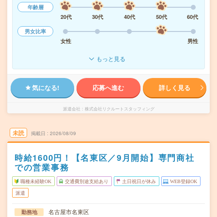
年齢層
20代
30代
40代
50代
60代
男女比率
女性
男性
もっと見る
気になる!
応募へ進む
詳しく見る
派遣会社
株式会社リクルートスタッフィング
未読
掲載日
2026/08/09
時給1600円！【名東区／9月開始】専門商社
での営業事務
職種未経験OK
交通費別途支給あり
土日祝日が休み
WEB登録OK
派遣
名古屋市名東区
勤務地