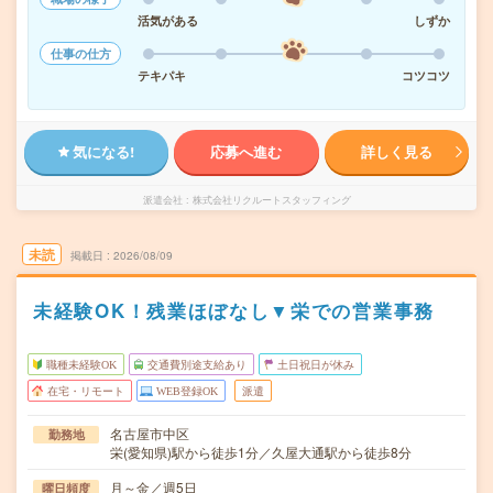
活気がある
しずか
仕事の仕方
テキパキ
コツコツ
気になる!
応募へ進む
詳しく見る
派遣会社
株式会社リクルートスタッフィング
未読
掲載日
2026/08/09
未経験OK！残業ほぼなし▼栄での営業事務
職種未経験OK
交通費別途支給あり
土日祝日が休み
在宅・リモート
WEB登録OK
派遣
名古屋市中区
勤務地
栄(愛知県)駅から徒歩1分／久屋大通駅から徒歩8分
月～金／週5日
曜日頻度