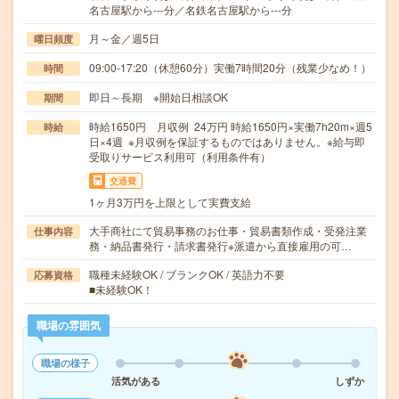
名古屋駅から---分／名鉄名古屋駅から---分
月～金／週5日
曜日頻度
09:00-17:20（休憩60分）実働7時間20分（残業少なめ！）
時間
即日～長期 ※開始日相談OK
期間
時給1650円 月収例 24万円 時給1650円×実働7h20m×週5
時給
日×4週 ※月収例を保証するものではありません。※給与即
受取りサービス利用可（利用条件有）
交通費
1ヶ月3万円を上限として実費支給
大手商社にて貿易事務のお仕事・貿易書類作成・受発注業
仕事内容
務・納品書発行・請求書発行※派遣から直接雇用の可…
職種未経験OK / ブランクOK / 英語力不要
応募資格
■未経験OK！
職場の雰囲気
職場の様子
活気がある
しずか