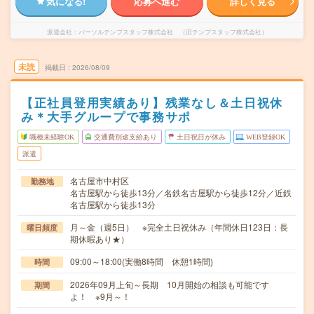
気になる!
応募へ進む
詳しく見る
派遣会社
パーソルテンプスタッフ株式会社 （旧テンプスタッフ株式会社）
未読
掲載日
2026/08/09
【正社員登用実績あり】残業なし＆土日祝休
み＊大手グループで事務サポ
職種未経験OK
交通費別途支給あり
土日祝日が休み
WEB登録OK
派遣
名古屋市中村区
勤務地
名古屋駅から徒歩13分／名鉄名古屋駅から徒歩12分／近鉄
名古屋駅から徒歩13分
月～金（週5日） ※完全土日祝休み（年間休日123日：長
曜日頻度
期休暇あり★）
09:00～18:00(実働8時間 休憩1時間)
時間
2026年09月上旬～長期 10月開始の相談も可能です
期間
よ！ ※9月～！