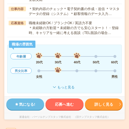
＊契約内容のチェック＊電子契約書の作成・送信 ＊マスタ
仕事内容
データの登録（システム）＊顧客情報のデータ入力…
職種未経験OK / ブランクOK / 英語力不要
応募資格
＊未経験の方歓迎＊未経験の方でも安心スタート！・登録
時、キャリアを一緒に考える面談（TEL面談の場合…
職場の雰囲気
年齢層
20代
30代
40代
50代
60代
男女比率
女性
男性
もっと見る
気になる!
応募へ進む
詳しく見る
派遣会社
パーソルテンプスタッフ株式会社 （旧テンプスタッフ株式会社）