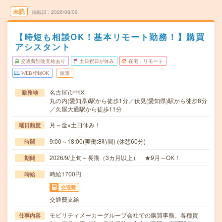
未読
掲載日
2026/08/09
【時短も相談OK！基本リモート勤務！】購買
アシスタント
交通費別途支給あり
土日祝日が休み
在宅・リモート
WEB登録OK
派遣
名古屋市中区
勤務地
丸の内(愛知県)駅から徒歩1分／伏見(愛知県)駅から徒歩8分
／久屋大通駅から徒歩11分
月～金※土日休み！
曜日頻度
9:00～18:00(実働:8時間) (休憩60分)
時間
2026/9/上旬～長期（3カ月以上） ★9月～OK！
期間
時給1700円
時給
交通費
交通費支給
モビリティメーカーグループ会社での購買事務。各種資
仕事内容