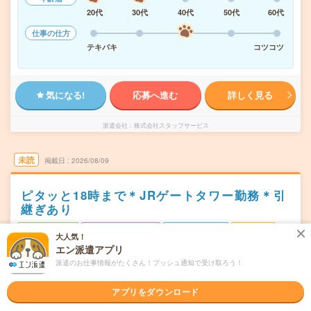
20代
30代
40代
50代
60代
仕事の仕方
テキパキ
コツコツ
気になる!
応募へ進む
詳しく見る
派遣会社
株式会社スタッフサービス
未読
掲載日
2026/08/09
ピタッと18時まで＊JRゲートタワー勤務＊引
継ぎあり
職種未経験OK
交通費別途支給あり
土日祝日が休み
残業なし
大人気！
WEB登録OK
エン派遣アプリ
派遣
派遣のお仕事情報がたくさん！プッシュ通知で受け取ろう！
名古屋市中村区
勤務地
名古屋駅から徒歩1分
アプリをダウンロード
月～金 ※土日祝休み
曜日頻度