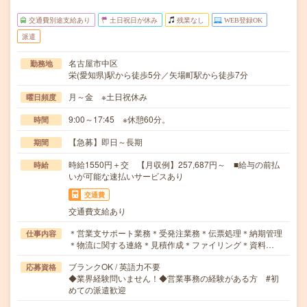
交通費別途支給あり
土日祝日が休み
残業なし
WEB登録OK
派遣
名古屋市中区
勤務地
栄(愛知県)駅から徒歩5分／矢場町駅から徒歩7分
月～金 ※土日祝休み
曜日頻度
9:00～17:45 ※休憩60分。
時間
【急募】即日～長期
期間
時給1550円＋交 【月収例】257,687円～ ■給与の前払
時給
いが可能な速払いサービスあり
交通費
交通費支給あり
＊営業支サポート業務＊受発注業務＊伝票処理＊納期管理
仕事内容
＊物流に関する連絡＊見積作成＊ファイリング＊資料…
ブランクOK / 英語力不要
応募資格
◆業界経験問いません！◆営業事務の経験がある方 #初
めての派遣歓迎