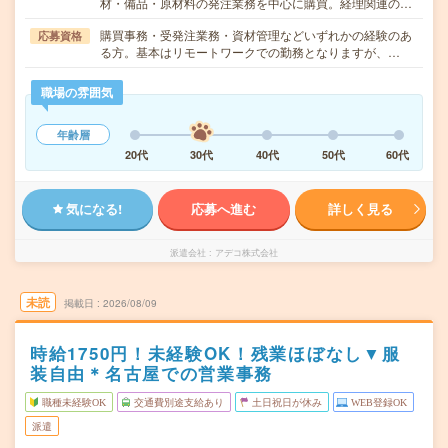
材・備品・原材料の発注業務を中心に購買。経理関連の…
購買事務・受発注業務・資材管理などいずれかの経験のあ
応募資格
る方。基本はリモートワークでの勤務となりますが、…
職場の雰囲気
年齢層
20代
30代
40代
50代
60代
気になる!
応募へ進む
詳しく見る
派遣会社
アデコ株式会社
未読
掲載日
2026/08/09
時給1750円！未経験OK！残業ほぼなし▼服
装自由＊名古屋での営業事務
職種未経験OK
交通費別途支給あり
土日祝日が休み
WEB登録OK
派遣