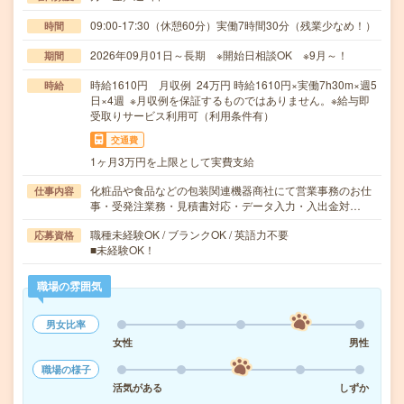
09:00-17:30（休憩60分）実働7時間30分（残業少なめ！）
時間
2026年09月01日～長期 ※開始日相談OK ※9月～！
期間
時給1610円 月収例 24万円 時給1610円×実働7h30m×週5
時給
日×4週 ※月収例を保証するものではありません。※給与即
受取りサービス利用可（利用条件有）
交通費
1ヶ月3万円を上限として実費支給
化粧品や食品などの包装関連機器商社にて営業事務のお仕
仕事内容
事・受発注業務・見積書対応・データ入力・入出金対…
職種未経験OK / ブランクOK / 英語力不要
応募資格
■未経験OK！
職場の雰囲気
男女比率
女性
男性
職場の様子
活気がある
しずか