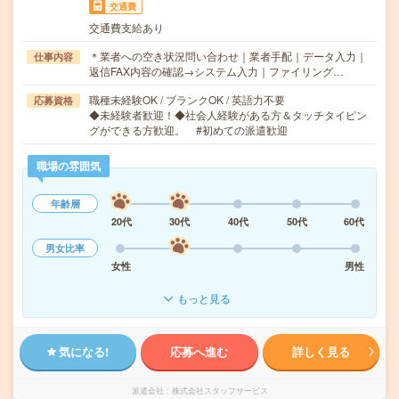
交通費
交通費支給あり
＊業者への空き状況問い合わせ｜業者手配｜データ入力｜
仕事内容
返信FAX内容の確認→システム入力｜ファイリング…
職種未経験OK / ブランクOK / 英語力不要
応募資格
◆未経験者歓迎！◆社会人経験がある方＆タッチタイピン
グができる方歓迎。 #初めての派遣歓迎
職場の雰囲気
年齢層
20代
30代
40代
50代
60代
男女比率
女性
男性
もっと見る
気になる!
応募へ進む
詳しく見る
派遣会社
株式会社スタッフサービス