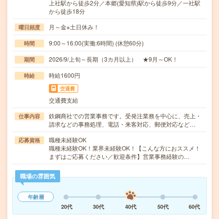
上社駅から徒歩2分／本郷(愛知県)駅から徒歩9分／一社駅
から徒歩18分
月～金※土日休み！
曜日頻度
9:00～16:00(実働:6時間) (休憩60分)
時間
2026/9/上旬～長期（3カ月以上） ★9月～OK！
期間
時給1600円
時給
交通費
交通費支給
鉄鋼商社での営業事務です。受発注業務を中心に、売上・
仕事内容
請求などの事務処理、電話・来客対応、郵便対応など…
職種未経験OK
応募資格
職種未経験OK！業界未経験OK！【こんな方におススメ！
まずはご応募ください／歓迎条件】営業事務経験の…
職場の雰囲気
年齢層
20代
30代
40代
50代
60代