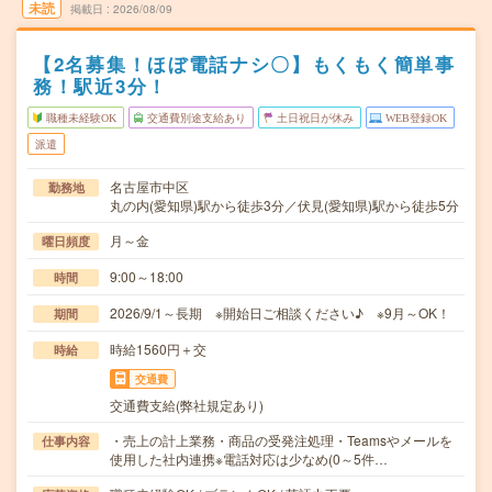
未読
掲載日
2026/08/09
【2名募集！ほぼ電話ナシ〇】もくもく簡単事
務！駅近3分！
職種未経験OK
交通費別途支給あり
土日祝日が休み
WEB登録OK
派遣
名古屋市中区
勤務地
丸の内(愛知県)駅から徒歩3分／伏見(愛知県)駅から徒歩5分
月～金
曜日頻度
9:00～18:00
時間
2026/9/1～長期 ※開始日ご相談ください♪ ※9月～OK！
期間
時給1560円＋交
時給
交通費
交通費支給(弊社規定あり)
・売上の計上業務・商品の受発注処理・Teamsやメールを
仕事内容
使用した社内連携※電話対応は少なめ(0～5件…