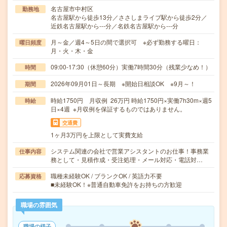
名古屋市中村区
勤務地
名古屋駅から徒歩13分／ささしまライブ駅から徒歩2分／
近鉄名古屋駅から---分／名鉄名古屋駅から---分
月～金／週4～5日の間で選択可 ※必ず勤務する曜日：
曜日頻度
月・火・木・金
09:00-17:30（休憩60分）実働7時間30分（残業少なめ！）
時間
2026年09月01日～長期 ※開始日相談OK ※9月～！
期間
時給1750円 月収例 26万円 時給1750円×実働7h30m×週5
時給
日×4週 ※月収例を保証するものではありません。
交通費
1ヶ月3万円を上限として実費支給
システム関連の会社で営業アシスタントのお仕事！事務業
仕事内容
務として・見積作成・受注処理・メール対応・電話対…
職種未経験OK / ブランクOK / 英語力不要
応募資格
■未経験OK！※普通自動車免許をお持ちの方歓迎
職場の雰囲気
職場の様子