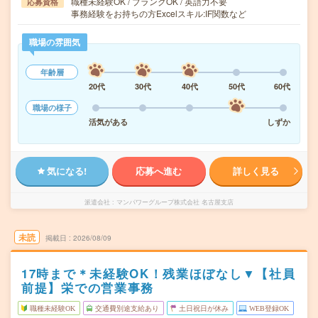
職種未経験OK / ブランクOK / 英語力不要
応募資格
事務経験をお持ちの方Excelスキル:IF関数など
職場の雰囲気
年齢層
20代
30代
40代
50代
60代
職場の様子
活気がある
しずか
気になる!
応募へ進む
詳しく見る
派遣会社
マンパワーグループ株式会社 名古屋支店
未読
掲載日
2026/08/09
17時まで＊未経験OK！残業ほぼなし▼【社員
前提】栄での営業事務
職種未経験OK
交通費別途支給あり
土日祝日が休み
WEB登録OK