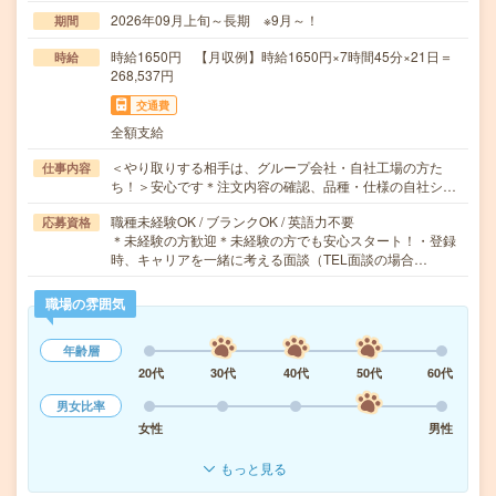
2026年09月上旬～長期 ※9月～！
期間
時給1650円 【月収例】時給1650円×7時間45分×21日＝
時給
268,537円
交通費
全額支給
＜やり取りする相手は、グループ会社・自社工場の方た
仕事内容
ち！＞安心です＊注文内容の確認、品種・仕様の自社シ…
職種未経験OK / ブランクOK / 英語力不要
応募資格
＊未経験の方歓迎＊未経験の方でも安心スタート！・登録
時、キャリアを一緒に考える面談（TEL面談の場合…
職場の雰囲気
年齢層
20代
30代
40代
50代
60代
男女比率
女性
男性
もっと見る