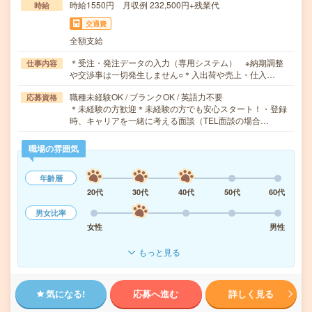
時給1550円 月収例 232,500円+残業代
時給
交通費
全額支給
＊受注・発注データの入力（専用システム） ※納期調整
仕事内容
や交渉事は一切発生しません○＊入出荷や売上・仕入…
職種未経験OK / ブランクOK / 英語力不要
応募資格
＊未経験の方歓迎＊未経験の方でも安心スタート！・登録
時、キャリアを一緒に考える面談（TEL面談の場合…
職場の雰囲気
年齢層
20代
30代
40代
50代
60代
男女比率
女性
男性
もっと見る
気になる!
応募へ進む
詳しく見る