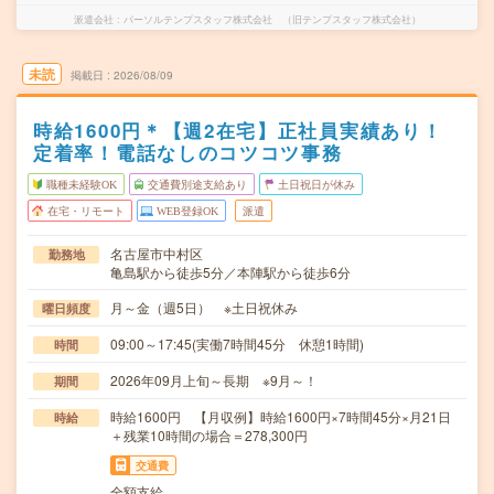
派遣会社
パーソルテンプスタッフ株式会社 （旧テンプスタッフ株式会社）
未読
掲載日
2026/08/09
時給1600円＊【週2在宅】正社員実績あり！
定着率！電話なしのコツコツ事務
職種未経験OK
交通費別途支給あり
土日祝日が休み
在宅・リモート
WEB登録OK
派遣
名古屋市中村区
勤務地
亀島駅から徒歩5分／本陣駅から徒歩6分
月～金（週5日） ※土日祝休み
曜日頻度
09:00～17:45(実働7時間45分 休憩1時間)
時間
2026年09月上旬～長期 ※9月～！
期間
時給1600円 【月収例】時給1600円×7時間45分×月21日
時給
＋残業10時間の場合＝278,300円
交通費
全額支給