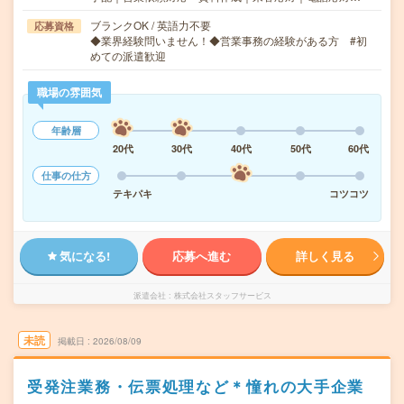
ブランクOK / 英語力不要
応募資格
◆業界経験問いません！◆営業事務の経験がある方 #初
めての派遣歓迎
職場の雰囲気
年齢層
20代
30代
40代
50代
60代
仕事の仕方
テキパキ
コツコツ
気になる!
応募へ進む
詳しく見る
派遣会社
株式会社スタッフサービス
未読
掲載日
2026/08/09
受発注業務・伝票処理など＊憧れの大手企業