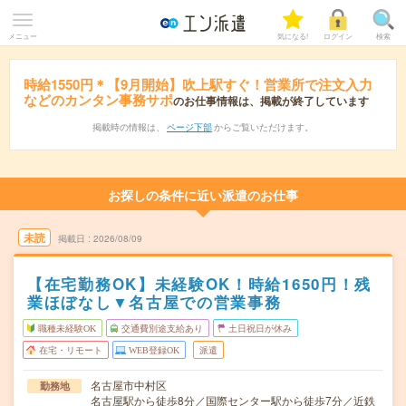
メニュー
気になる!
ログイン
検索
時給1550円＊【9月開始】吹上駅すぐ！営業所で注文入力
などのカンタン事務サポ
のお仕事情報は、掲載が終了しています
掲載時の情報は、
ページ下部
からご覧いただけます。
お探しの条件に近い派遣のお仕事
未読
掲載日
2026/08/09
【在宅勤務OK】未経験OK！時給1650円！残
業ほぼなし▼名古屋での営業事務
職種未経験OK
交通費別途支給あり
土日祝日が休み
在宅・リモート
WEB登録OK
派遣
名古屋市中村区
勤務地
名古屋駅から徒歩8分／国際センター駅から徒歩7分／近鉄