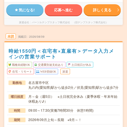
気になる!
応募へ進む
詳しく見る
派遣会社
パーソルテンプスタッフ株式会社 （旧テンプスタッフ株式会社）
未読
掲載日
2026/08/09
時給1550円＜在宅有×直雇有＞データ入力メ
インの営業サポート
職種未経験OK
交通費別途支給あり
土日祝日が休み
在宅・リモート
WEB登録OK
派遣
名古屋市中区
勤務地
丸の内(愛知県)駅から徒歩2分／伏見(愛知県)駅から徒歩7分
月～金（週5日） ※土日祝完全休み（夏季休暇・年末年始
曜日頻度
休暇あり♪）
09:00～17:30(実働7時間30分 休憩1時間)
時間
2026年09月上旬～長期 ※9月～！
期間