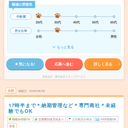
職場の雰囲気
年齢層
20代
30代
40代
50代
60代
男女比率
女性
男性
もっと見る
気になる!
応募へ進む
詳しく見る
派遣会社
株式会社スタッフサービス
未読
掲載日
2026/08/09
17時半まで＊納期管理など＊専門商社＊未経
験でもOK
職種未経験OK
交通費別途支給あり
土日祝日が休み
WEB登録OK
派遣