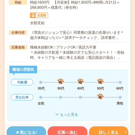
時給1600円 【月収例】時給1,600円×8時間×月21日＝
時給
268,800円＋残業代（発生時）
交通費
全額支給
《増員ポジションで安心》同業務の派遣の先輩がいます＊
仕事内容
協力体制ばっちり○＊請求データチェック、請求書作…
職種未経験OK / ブランクOK / 英語力不要
応募資格
＊未経験の方歓迎＊未経験の方でも安心スタート！・登録
時、キャリアを一緒に考える面談（電話面談の場合）…
職場の雰囲気
年齢層
20代
30代
40代
50代
60代
男女比率
女性
男性
もっと見る
気になる!
応募へ進む
詳しく見る