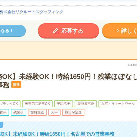
株式会社リクルートスタッフィング
応募する
詳し
になる！
No.R
OK】未経験OK！時給1650円！残業ほぼな
事務
派遣
ブランクOK
既卒第二新卒OK
英語不要
履歴書不要
在宅・リモートワーク
祝休
残業少
交費支給
大手
職場が禁煙
！
OK】未経験OK！時給1650円！名古屋での営業事務