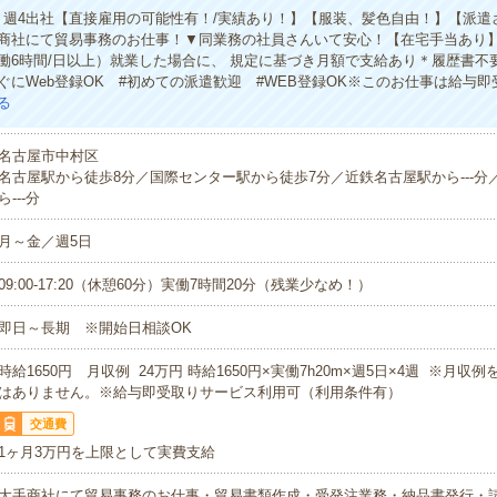
】週4出社【直接雇用の可能性有！/実績あり！】【服装、髪色自由！】【派遣
商社にて貿易事務のお仕事！▼同業務の社員さんいて安心！【在宅手当あり
働6時間/日以上）就業した場合に、 規定に基づき月額で支給あり＊履歴書不
ぐにWeb登録OK #初めての派遣歓迎 #WEB登録OK※このお仕事は給与
る
名古屋市中村区
名古屋駅から徒歩8分／国際センター駅から徒歩7分／近鉄名古屋駅から---分
ら---分
月～金／週5日
09:00-17:20（休憩60分）実働7時間20分（残業少なめ！）
即日～長期 ※開始日相談OK
時給1650円 月収例 24万円 時給1650円×実働7h20m×週5日×4週 ※月収
はありません。※給与即受取りサービス利用可（利用条件有）
交通費
1ヶ月3万円を上限として実費支給
大手商社にて貿易事務のお仕事・貿易書類作成・受発注業務・納品書発行・