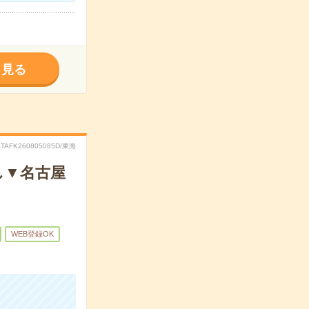
く見る
STAFK260805085D/東海
し▼名古屋
WEB登録OK