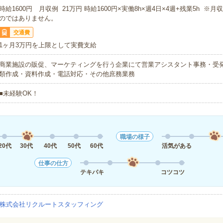
時給1600円 月収例 21万円 時給1600円×実働8h×週4日×4週+残業5h ※
のではありません。
交通費
1ヶ月3万円を上限として実費支給
商業施設の販促、マーケティングを行う企業にて営業アシスタント事務・受
類作成・資料作成・電話対応・その他庶務業務
■未経験OK！
職場の様子
20代
30代
40代
50代
60代
活気がある
仕事の仕方
テキパキ
コツコツ
株式会社リクルートスタッフィング