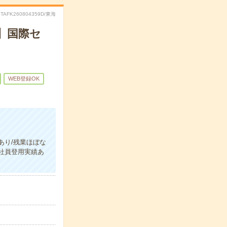
STAFK260804359D/東海
】国際セ
WEB登録OK
あり/残業ほぼな
正社員登用実績あ