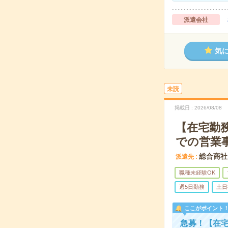
派遣会社
気
未読
掲載日
2026/08/08
【在宅勤務
での営業
総合商社
派遣先
職種未経験OK
週5日勤務
土日
ここがポイント
急募！【在宅