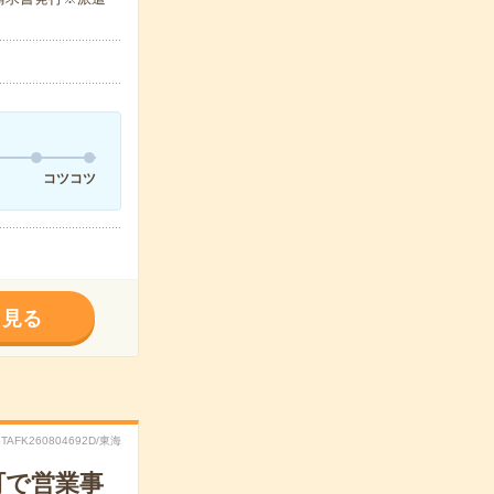
コツコツ
く見る
STAFK260804692D/東海
町で営業事