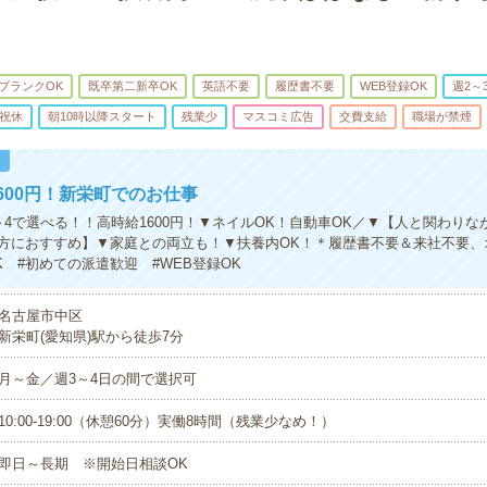
ブランクOK
既卒第二新卒OK
英語不要
履歴書不要
WEB登録OK
週2～
祝休
朝10時以降スタート
残業少
マスコミ広告
交費支給
職場が禁煙
！
600円！新栄町でのお仕事
3～4で選べる！！高時給1600円！▼ネイルOK！自動車OK／▼【人と関わり
方におすすめ】▼家庭との両立も！▼扶養内OK！＊履歴書不要＆来社不要、
K #初めての派遣歓迎 #WEB登録OK
名古屋市中区
新栄町(愛知県)駅から徒歩7分
月～金／週3～4日の間で選択可
10:00-19:00（休憩60分）実働8時間（残業少なめ！）
即日～長期 ※開始日相談OK