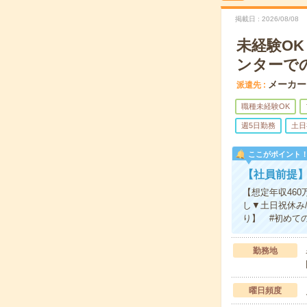
掲載日
2026/08/08
未経験O
ンターで
メーカー
派遣先
職種未経験OK
週5日勤務
土日
ここがポイント
【社員前提】
【想定年収46
し▼土日祝休み/
り】 #初めての
勤務地
曜日頻度