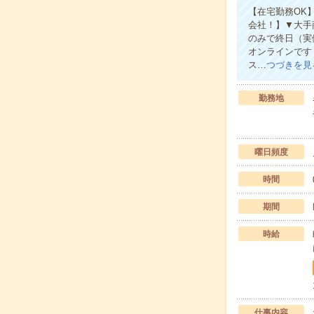
【在宅勤務OK
会社！】▼大手
のみで終日（実
オンラインです
ス…
つづきを見
勤務地
曜日頻度
時間
期間
時給
仕事内容