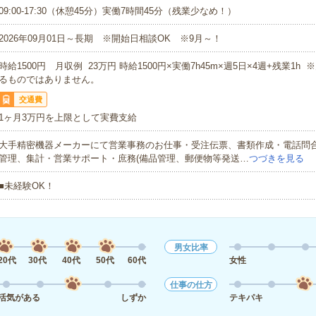
09:00-17:30（休憩45分）実働7時間45分（残業少なめ！）
2026年09月01日～長期 ※開始日相談OK ※9月～！
時給1500円 月収例 23万円 時給1500円×実働7h45m×週5日×4週+残業1h
るものではありません。
交通費
1ヶ月3万円を上限として実費支給
大手精密機器メーカーにて営業事務のお仕事・受注伝票、書類作成・電話問
管理、集計・営業サポート・庶務(備品管理、郵便物等発送…
つづきを見る
■未経験OK！
男女比率
20代
30代
40代
50代
60代
女性
仕事の仕方
活気がある
しずか
テキパキ