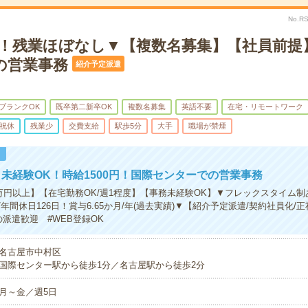
No.R
K！残業ほぼなし▼【複数名募集】【社員前提
の営業事務
紹介予定派遣
ブランクOK
既卒第二新卒OK
複数名募集
英語不要
在宅・リモートワーク
祝休
残業少
交費支給
駅歩5分
大手
職場が禁煙
！
未経験OK！時給1500円！国際センターでの営業事務
0万円以上】【在宅勤務OK/週1程度】【事務未経験OK】▼フレックスタイム制
年間休日126日！賞与6.65か月/年(過去実績)▼【紹介予定派遣/契約社員化/
派遣歓迎 #WEB登録OK
名古屋市中村区
国際センター駅から徒歩1分／名古屋駅から徒歩2分
月～金／週5日