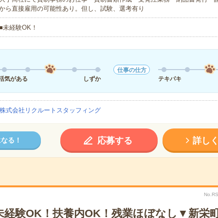
から直接雇用の可能性あり。但し、試験、選考有り
■未経験OK！
仕事の仕方
活気がある
しずか
テキパキ
株式会社リクルートスタッフィング
応募する
詳し
になる！
No.R
＊未経験OK！扶養内OK！残業ほぼなし▼新栄