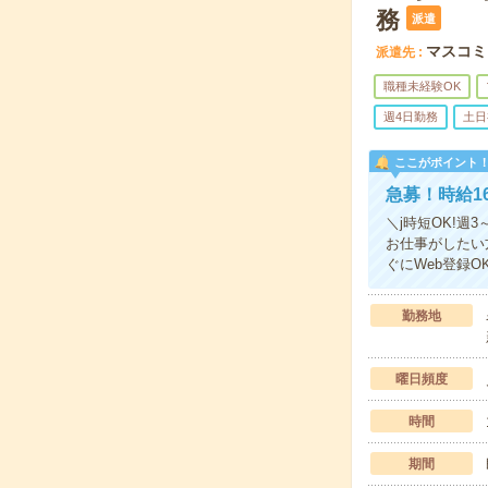
務
派遣
マスコミ
派遣先
職種未経験OK
週4日勤務
土日
ここがポイント
急募！時給1
＼j時短OK!週
お仕事がしたい
ぐにWeb登録O
勤務地
曜日頻度
時間
期間