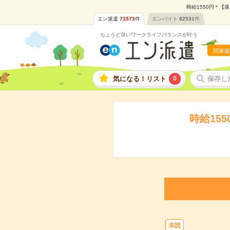
時給1550円＊【
エン派遣
71573
件
エンバイト
82531
件
ちょうど良いワークライフバランスが叶う
関東版
気になる！リスト
0
保存し
時給15
未読