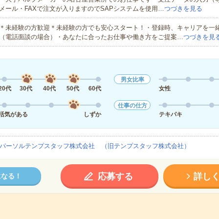
メール・FAXで注文が入りますのでSAPシステムを使用…
つづきを見る
＊未経験の方歓迎＊未経験の方でも安心スタート！・登録時、キャリアを一
（電話面談の場合）・あなたに合ったお仕事や働き方をご提案…
つづきを見
男女比率
20代
30代
40代
50代
60代
女性
仕事の仕方
活気がある
しずか
テキパキ
パーソルテンプスタッフ株式会社 （旧テンプスタッフ株式会社）
応募する
詳し
になる！