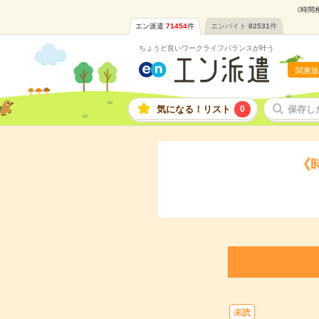
《時間
エン派遣
71454
件
エンバイト
82531
件
ちょうど良いワークライフバランスが叶う
関東版
気になる！リスト
0
保存し
《
未読