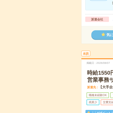
派遣会社
気
未読
掲載日
2026/08/07
時給15
営業事務
【大手企
派遣先
職種未経験OK
残業少
交費支
ここがポイント