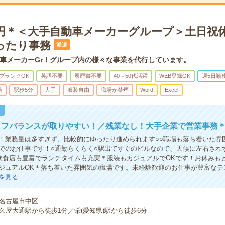
00円＊＜大手自動車メーカーグループ＞土日祝
ったり事務
派遣
車メーカーGr！グループ内の様々な事業を代行しています。
ブランクOK
英語不要
履歴書不要
40～50代活躍
WEB登録OK
週5日勤
給
駅歩5分
大手
服装自由
職場が禁煙
Word
Excel
！
イフバランスが取りやすい！／残業なし！大手企業で営業事務
！業務量は多すぎず、比較的にゆったり進められます○○職場も落ち着いた雰囲
でのお仕事です！○通勤らくらく○駅出てすぐのビルなので、天候に左右され
飲食店も豊富でランチタイムも充実＊服装もカジュアルでOKです！お休みも
ジュアルOK＊落ち着いた雰囲気の職場です。未経験歓迎のお仕事が豊富なテ
を見る
名古屋市中区
久屋大通駅から徒歩1分／栄(愛知県)駅から徒歩6分