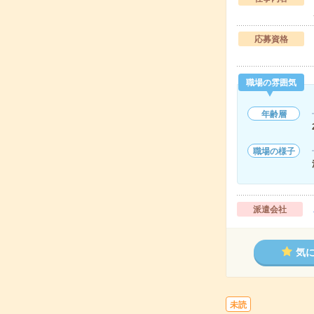
応募資格
職場の雰囲気
年齢層
職場の様子
派遣会社
気
未読