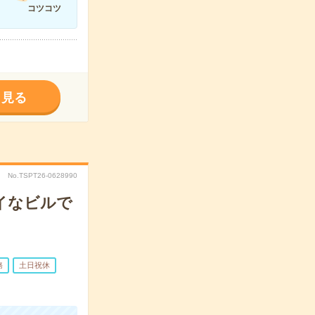
コツコツ
く見る
No.TSPT26-0628990
イなビルで
務
土日祝休