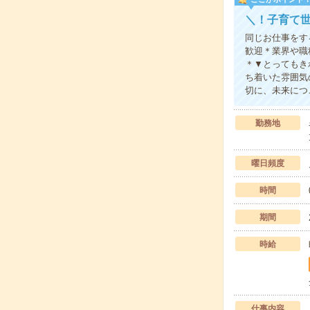
＼！子育て世
同じお仕事をす
歓迎＊業界や職
＊▼とってもき
ち着いた雰囲気
切に、未来につ
勤務地
曜日頻度
時間
期間
時給
仕事内容