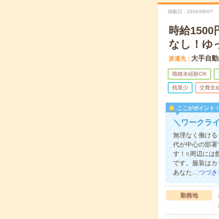
掲載日
2026/08/07
時給15
なし！ゆ
大手自動
派遣先
職種未経験OK
残業少
交費支
ここがポイント
＼ワークラ
無理なく働ける
代が中心の部署
す！○周辺には
です。服装はカ
あなた…
つづき
勤務地