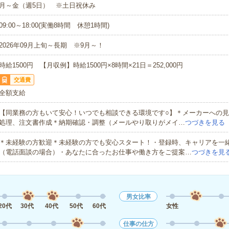
月～金（週5日） ※土日祝休み
09:00～18:00(実働8時間 休憩1時間)
2026年09月上旬～長期 ※9月～！
時給1500円 【月収例】時給1500円×8時間×21日＝252,000円
交通費
全額支給
【同業務の方もいて安心！いつでも相談できる環境です○】＊メーカーへの
処理、注文書作成＊納期確認・調整（メールやり取りがメイ…
つづきを見る
＊未経験の方歓迎＊未経験の方でも安心スタート！・登録時、キャリアを一
（電話面談の場合）・あなたに合ったお仕事や働き方をご提案…
つづきを見
男女比率
20代
30代
40代
50代
60代
女性
仕事の仕方