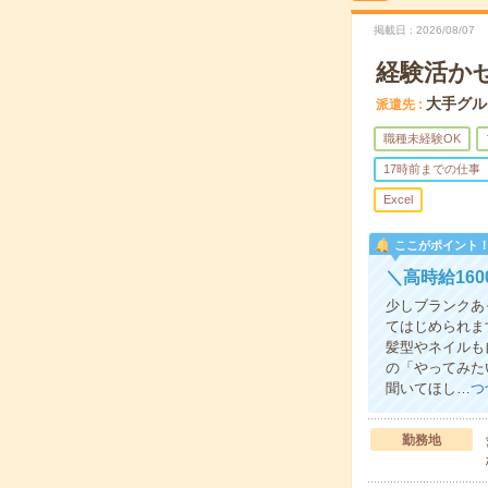
掲載日
2026/08/07
経験活かせ
大手グル
派遣先
職種未経験OK
17時前までの仕事
Excel
ここがポイント
＼高時給16
少しブランクあ
てはじめられま
髪型やネイルも
の「やってみた
聞いてほし…
つ
勤務地