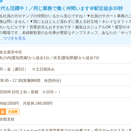
代も活躍中！／同じ業務で働く仲間います＠駅近徒歩30秒
る社員の方やテンプの仲間がいるから安心ですね！▼社員のサポート事務の
種は問いません！▼雨にもほとんど濡れずに通える好立地！キレイなオフィ
れいなビルです！営業担当もおすすめです！服装はカジュアルOK＊髪型やネ
の職場です。未経験歓迎のお仕事が豊富なテンプスタッフ。あなたの「やっ
…
つづきを見る
名古屋市中区
丸の内(愛知県)駅から徒歩1分／伏見(愛知県)駅から徒歩7分
月～金（週5日） ※土日祝休み
08:45～17:30(実働8時間 休憩45分)
2026年10月上旬～長期 ※10月～！
時給1550円 月収例 248,000円
交通費
全額支給
＊大手バルブメーカーの名古屋営業所でのお仕事です・受注データの入力（