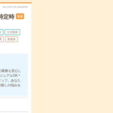
No.TSPT26-0629055
時定時
派遣
務
土日祝休
煙
派遣多
の業務も安心し
ジュアルOK＊
タッフ。あなた
事探しの悩みを