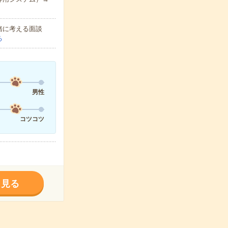
緒に考える面談
る
男性
コツコツ
く見る