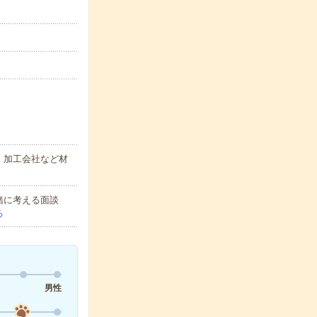
、加工会社など材
緒に考える面談
る
男性