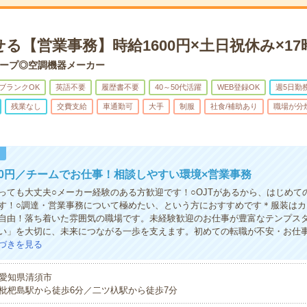
る【営業事務】時給1600円×土日祝休み×17
ープ◎空調機器メーカー
ブランクOK
英語不要
履歴書不要
40～50代活躍
WEB登録OK
週5日勤
残業なし
交費支給
車通勤可
大手
制服
社食/補助あり
職場が分
！
00円／チームでお仕事！相談しやすい環境×営業事務
っても大丈夫○メーカー経験のある方歓迎です！○OJTがあるから、はじめて
す！○調達・営業事務について極めたい、という方におすすめです＊服装はカ
自由！落ち着いた雰囲気の職場です。未経験歓迎のお仕事が豊富なテンプス
い」を大切に、未来につながる一歩を支えます。初めての転職が不安・お仕
づきを見る
愛知県清須市
枇杷島駅から徒歩6分／二ツ杁駅から徒歩7分