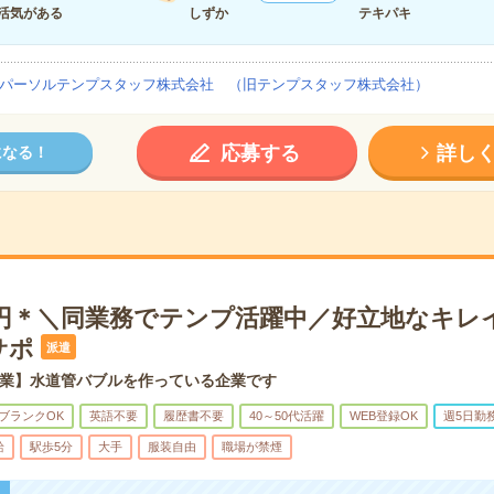
活気がある
しずか
テキパキ
パーソルテンプスタッフ株式会社 （旧テンプスタッフ株式会社）
応募する
詳し
になる！
50円＊＼同業務でテンプ活躍中／好立地なキレ
サポ
派遣
業】水道管バブルを作っている企業です
ブランクOK
英語不要
履歴書不要
40～50代活躍
WEB登録OK
週5日勤
給
駅歩5分
大手
服装自由
職場が禁煙
！