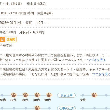
月～金（週5日） ※土日祝休み
08:00～17:00(実働8時間 休憩1時間)
2026年09月上旬～長期 ※9月～！
時給1600円 月収例 256,000円
交通費
全額支給
＊工場で使用する材料や部材について発注をお願いします→商社やメーカー
料ごとにルールあり※徐々に覚えるでOK→メールでのやり…
つづきを見る
＊未経験の方歓迎＊未経験の方でも安心スタート！・登録時、キャリアを一
（電話面談の場合）・あなたに合ったお仕事や働き方をご提案…
つづきを見
男女比率
20代
30代
40代
50代
60代
女性
仕事の仕方