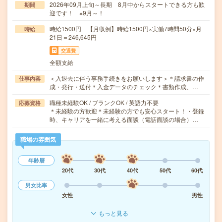
2026年09月上旬～長期 8月中からスタートできる方も歓
期間
迎です！ ※9月～！
時給1500円 【月収例】時給1500円×実働7時間50分×月
時給
21日＝246,645円
交通費
全額支給
＜入退去に伴う事務手続きをお願いします＞＊請求書の作
仕事内容
成・発行・送付＊入金データのチェック＊書類作成、…
職種未経験OK / ブランクOK / 英語力不要
応募資格
＊未経験の方歓迎＊未経験の方でも安心スタート！・登録
時、キャリアを一緒に考える面談（電話面談の場合）…
職場の雰囲気
年齢層
20代
30代
40代
50代
60代
男女比率
女性
男性
もっと見る