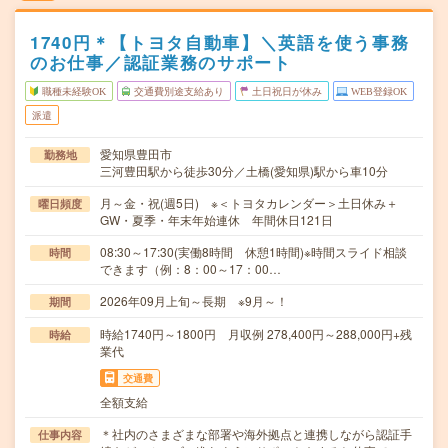
1740円＊【トヨタ自動車】＼英語を使う事務
のお仕事／認証業務のサポート
職種未経験OK
交通費別途支給あり
土日祝日が休み
WEB登録OK
派遣
愛知県豊田市
勤務地
三河豊田駅から徒歩30分／土橋(愛知県)駅から車10分
月～金・祝(週5日) ※＜トヨタカレンダー＞土日休み＋
曜日頻度
GW・夏季・年末年始連休 年間休日121日
08:30～17:30(実働8時間 休憩1時間)※時間スライド相談
時間
できます（例：8：00～17：00…
2026年09月上旬～長期 ※9月～！
期間
時給1740円～1800円 月収例 278,400円～288,000円+残
時給
業代
交通費
全額支給
＊社内のさまざまな部署や海外拠点と連携しながら認証手
仕事内容