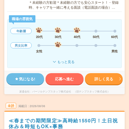
＊未経験の方歓迎＊未経験の方でも安心スタート！・登録
時、キャリアを一緒に考える面談（電話面談の場合）…
職場の雰囲気
年齢層
20代
30代
40代
50代
60代
男女比率
女性
男性
もっと見る
気になる!
応募へ進む
詳しく見る
派遣会社
パーソルテンプスタッフ株式会社 （旧テンプスタッフ株式会社）
未読
掲載日
2026/08/06
≪春までの期間限定≫高時給1550円！土日祝
休み＆時短もOK×事務