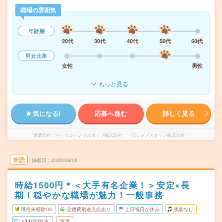
職場の雰囲気
年齢層
20代
30代
40代
50代
60代
男女比率
女性
男性
もっと見る
気になる!
応募へ進む
詳しく見る
派遣会社
パーソルテンプスタッフ株式会社 （旧テンプスタッフ株式会社）
未読
掲載日
2026/08/06
時給1500円＊＜大手有名企業！＞安定×長
期！穏やかな職場が魅力！一般事務
職種未経験OK
交通費別途支給あり
土日祝日が休み
残業なし
WEB登録OK
派遣