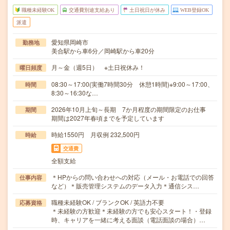
職種未経験OK
交通費別途支給あり
土日祝日が休み
WEB登録OK
派遣
愛知県岡崎市
勤務地
美合駅から車6分／岡崎駅から車20分
月～金（週5日） ※土日祝休み！
曜日頻度
08:30～17:00(実働7時間30分 休憩1時間)※9:00～17:00、
時間
8:30～16:30な…
2026年10月上旬～長期 7か月程度の期間限定のお仕事
期間
期間は2027年春頃までを予定しています
時給1550円 月収例 232,500円
時給
交通費
全額支給
＊HPからの問い合わせへの対応（メール・お電話での回答
仕事内容
など）＊販売管理システムのデータ入力＊通信シス…
職種未経験OK / ブランクOK / 英語力不要
応募資格
＊未経験の方歓迎＊未経験の方でも安心スタート！・登録
時、キャリアを一緒に考える面談（電話面談の場合）…