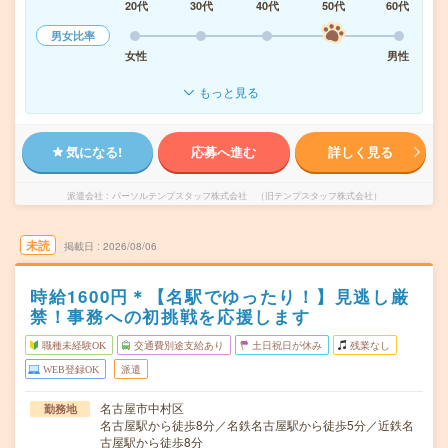
20代
30代
40代
50代
60代
男女比率
女性
男性
もっと見る
気になる!
応募へ進む
詳しく見る
派遣会社
パーソルテンプスタッフ株式会社 （旧テンプスタッフ株式会社）
未読
掲載日
2026/08/06
時給1600円＊【名駅でゆったり！】見逃し厳
禁！事務への初挑戦を応援します
職種未経験OK
交通費別途支給あり
土日祝日が休み
残業なし
WEB登録OK
派遣
名古屋市中村区
勤務地
名古屋駅から徒歩8分／名鉄名古屋駅から徒歩5分／近鉄名
古屋駅から徒歩8分