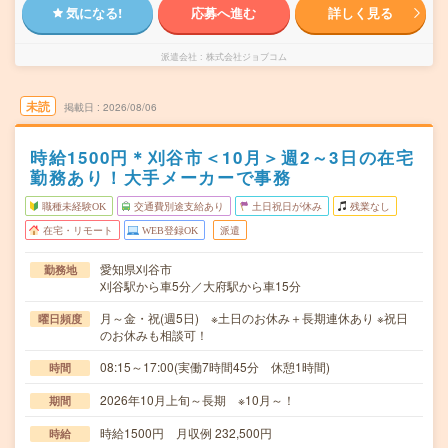
気になる!
応募へ進む
詳しく見る
派遣会社
株式会社ジョブコム
未読
掲載日
2026/08/06
時給1500円＊刈谷市＜10月＞週2～3日の在宅
勤務あり！大手メーカーで事務
職種未経験OK
交通費別途支給あり
土日祝日が休み
残業なし
在宅・リモート
WEB登録OK
派遣
愛知県刈谷市
勤務地
刈谷駅から車5分／大府駅から車15分
月～金・祝(週5日) ※土日のお休み＋長期連休あり ※祝日
曜日頻度
のお休みも相談可！
08:15～17:00(実働7時間45分 休憩1時間)
時間
2026年10月上旬～長期 ※10月～！
期間
時給1500円 月収例 232,500円
時給