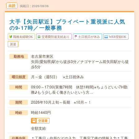
未読
掲載日
2026/08/06
大手【矢田駅近】プライベート重視派に人気
の9-17時／一般事務
職種未経験OK
交通費別途支給あり
土日祝日が休み
WEB登録OK
派遣
名古屋市東区
勤務地
矢田(愛知県)駅から徒歩3分／ナゴヤドーム前矢田駅から徒
歩5分
月～金（週5日） ※土日祝休み
曜日頻度
09:00～17:00(実働7時間 休憩1時間)※ちょうどいい7H勤
時間
務♪もう少し長く働きたいという方…
2026年10月上旬～長期 ※10月～！
期間
時給1440円
時給
交通費
全額支給
＊工事日・住所などの入力、工事完了後の情報入力＊工事
仕事内容