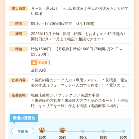
月～金（週5日） ※土日祝休み｜平日のお休みもとりやす
曜日頻度
い職場！
09:30～17:30(実働7時間 休憩1時間)
時間
2026年10月上旬～長期 転職にもおすすめの10月開始！
期間
開始日は9～11月まで幅広く相談できます！
時給1600円 【月収例】時給1600円×7時間×月21日＝
時給
235,200円
交通費
全額支給
＊契約内容のデータ入力（専用システム）＊見積書・報告
仕事内容
書の作成（フォーマットへ入力する程度！）＊電話の…
職種未経験OK / ブランクOK / 英語力不要
応募資格
＊未経験の方歓迎＊未経験の方でも安心スタート！・登録
時、キャリアを一緒に考える面談（電話面談の場合）…
職場の雰囲気
年齢層
20代
30代
40代
50代
60代