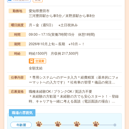
愛知県豊田市
勤務地
三河豊田駅から車5分／末野原駅から車8分
月～金（週5日） ※土日祝休み
曜日頻度
09:00～17:15(実働7時間15分 休憩1時間)
時間
2026年10月上旬～長期 ※10月～！
期間
時給1500円 月収例 217,500円
時給
交通費
全額支給
＊専用システムへのデータ入力＊経費精算（基本的にフォ
仕事内容
ーマットへの入力です）＊社有車の管理＊備品の発注…
職種未経験OK / ブランクOK / 英語力不要
応募資格
＊未経験の方歓迎＊未経験の方でも安心スタート！・登録
時、キャリアを一緒に考える面談（電話面談の場合）…
職場の雰囲気
年齢層