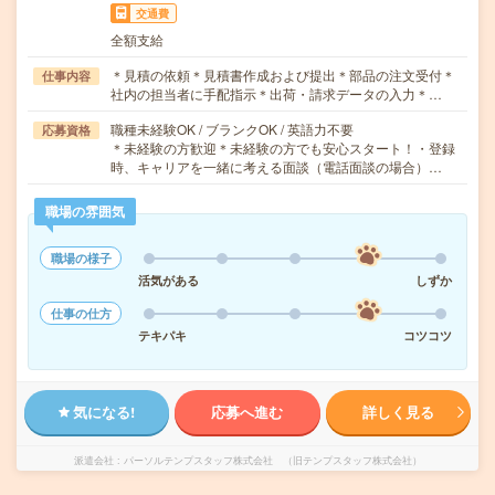
交通費
全額支給
＊見積の依頼＊見積書作成および提出＊部品の注文受付＊
仕事内容
社内の担当者に手配指示＊出荷・請求データの入力＊…
職種未経験OK / ブランクOK / 英語力不要
応募資格
＊未経験の方歓迎＊未経験の方でも安心スタート！・登録
時、キャリアを一緒に考える面談（電話面談の場合）…
職場の雰囲気
職場の様子
活気がある
しずか
仕事の仕方
テキパキ
コツコツ
気になる!
応募へ進む
詳しく見る
派遣会社
パーソルテンプスタッフ株式会社 （旧テンプスタッフ株式会社）