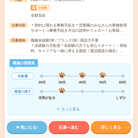
交通費
全額支給
＊契約に関わる事務手続き＊営業職のみなさんの事務処理
仕事内容
サポート→事務手続き方法の説明やフォロー＊お客様…
職種未経験OK / ブランクOK / 英語力不要
応募資格
＊未経験の方歓迎＊未経験の方でも安心スタート！・登録
時、キャリアを一緒に考える面談（電話面談の場合）…
職場の雰囲気
年齢層
20代
30代
40代
50代
60代
職場の様子
活気がある
しずか
もっと見る
気になる!
応募へ進む
詳しく見る