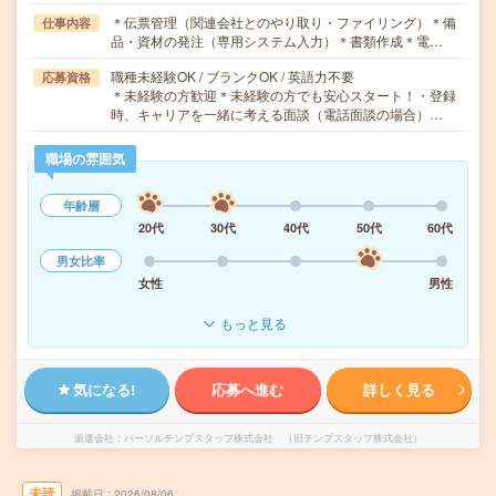
＊伝票管理（関連会社とのやり取り・ファイリング）＊備
仕事内容
品・資材の発注（専用システム入力）＊書類作成＊電…
職種未経験OK / ブランクOK / 英語力不要
応募資格
＊未経験の方歓迎＊未経験の方でも安心スタート！・登録
時、キャリアを一緒に考える面談（電話面談の場合）…
職場の雰囲気
年齢層
20代
30代
40代
50代
60代
男女比率
女性
男性
もっと見る
気になる!
応募へ進む
詳しく見る
派遣会社
パーソルテンプスタッフ株式会社 （旧テンプスタッフ株式会社）
未読
掲載日
2026/08/06