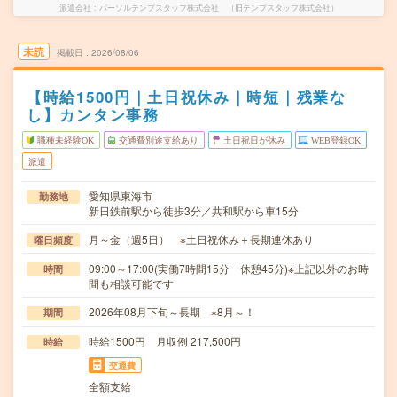
派遣会社
パーソルテンプスタッフ株式会社 （旧テンプスタッフ株式会社）
未読
掲載日
2026/08/06
【時給1500円｜土日祝休み｜時短｜残業な
し】カンタン事務
職種未経験OK
交通費別途支給あり
土日祝日が休み
WEB登録OK
派遣
愛知県東海市
勤務地
新日鉄前駅から徒歩3分／共和駅から車15分
月～金（週5日） ※土日祝休み＋長期連休あり
曜日頻度
09:00～17:00(実働7時間15分 休憩45分)※上記以外のお時
時間
間も相談可能です
2026年08月下旬～長期 ※8月～！
期間
時給1500円 月収例 217,500円
時給
交通費
全額支給