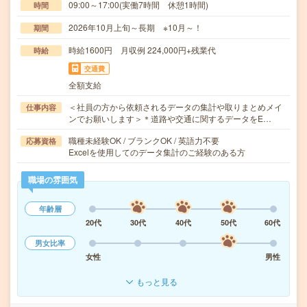
09:00～17:00(実働7時間 休憩1時間)
時間
2026年10月上旬～長期 ※10月～！
期間
時給1600円 月収例 224,000円+残業代
時給
交通費
全額支給
＜社員の方から依頼されるデータの集計や取りまとめメイ
仕事内容
ンでお願いします＞＊道路や交通に関するデータをE…
職種未経験OK / ブランクOK / 英語力不要
応募資格
Excelを使用してのデータ集計のご経験のある方
職場の雰囲気
年齢層
20代
30代
40代
50代
60代
男女比率
女性
男性
もっと見る