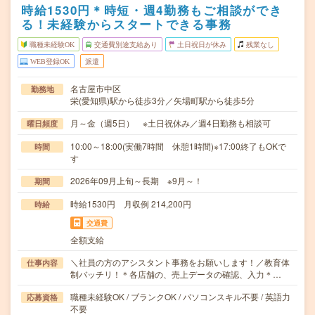
時給1530円＊時短・週4勤務もご相談ができ
る！未経験からスタートできる事務
職種未経験OK
交通費別途支給あり
土日祝日が休み
残業なし
WEB登録OK
派遣
名古屋市中区
勤務地
栄(愛知県)駅から徒歩3分／矢場町駅から徒歩5分
月～金（週5日） ※土日祝休み／週4日勤務も相談可
曜日頻度
10:00～18:00(実働7時間 休憩1時間)※17:00終了もOKで
時間
す
2026年09月上旬～長期 ※9月～！
期間
時給1530円 月収例 214,200円
時給
交通費
全額支給
＼社員の方のアシスタント事務をお願いします！／教育体
仕事内容
制バッチリ！＊各店舗の、売上データの確認、入力＊…
職種未経験OK / ブランクOK / パソコンスキル不要 / 英語力
応募資格
不要