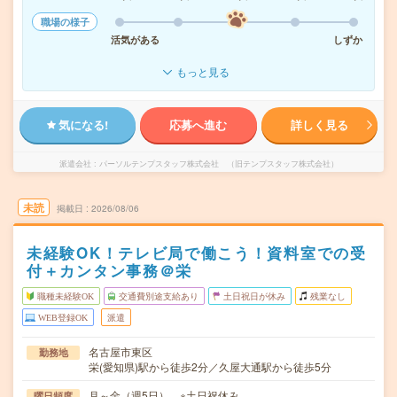
職場の様子
活気がある
しずか
もっと見る
気になる!
応募へ進む
詳しく見る
派遣会社
パーソルテンプスタッフ株式会社 （旧テンプスタッフ株式会社）
未読
掲載日
2026/08/06
未経験OK！テレビ局で働こう！資料室での受
付＋カンタン事務＠栄
職種未経験OK
交通費別途支給あり
土日祝日が休み
残業なし
WEB登録OK
派遣
名古屋市東区
勤務地
栄(愛知県)駅から徒歩2分／久屋大通駅から徒歩5分
月～金（週5日） ※土日祝休み
曜日頻度