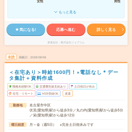
女性
男性
もっと見る
気になる!
応募へ進む
詳しく見る
派遣会社
株式会社ジョブコム
未読
掲載日
2026/08/06
＜在宅あり＞時給1600円！×電話なし＊デー
タ集計＋資料作成
職種未経験OK
交通費別途支給あり
土日祝日が休み
在宅・リモート
WEB登録OK
派遣
名古屋市中区
勤務地
伏見(愛知県)駅から徒歩3分／丸の内(愛知県)駅から徒歩5分
／栄(愛知県)駅から徒歩12分
月～金（週5日） ※完全土日祝休みです
曜日頻度