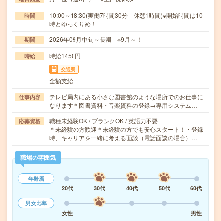
10:00～18:30(実働7時間30分 休憩1時間)※開始時間は10
時間
時とゆっくりめ！
2026年09月中旬～長期 ※9月～！
期間
時給1450円
時給
交通費
全額支給
テレビ局内にある小さな図書館のような場所でのお仕事に
仕事内容
なります＊図書資料・音楽資料の登録→専用システム…
職種未経験OK / ブランクOK / 英語力不要
応募資格
＊未経験の方歓迎＊未経験の方でも安心スタート！・登録
時、キャリアを一緒に考える面談（電話面談の場合）…
職場の雰囲気
年齢層
20代
30代
40代
50代
60代
男女比率
女性
男性