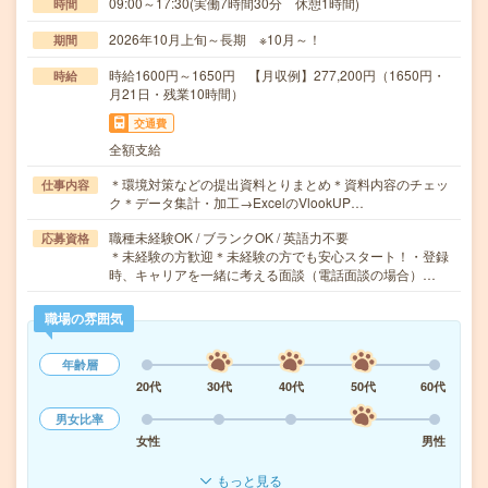
09:00～17:30(実働7時間30分 休憩1時間)
時間
2026年10月上旬～長期 ※10月～！
期間
時給1600円～1650円 【月収例】277,200円（1650円・
時給
月21日・残業10時間）
交通費
全額支給
＊環境対策などの提出資料とりまとめ＊資料内容のチェッ
仕事内容
ク＊データ集計・加工→ExcelのVlookUP…
職種未経験OK / ブランクOK / 英語力不要
応募資格
＊未経験の方歓迎＊未経験の方でも安心スタート！・登録
時、キャリアを一緒に考える面談（電話面談の場合）…
職場の雰囲気
年齢層
20代
30代
40代
50代
60代
男女比率
女性
男性
もっと見る