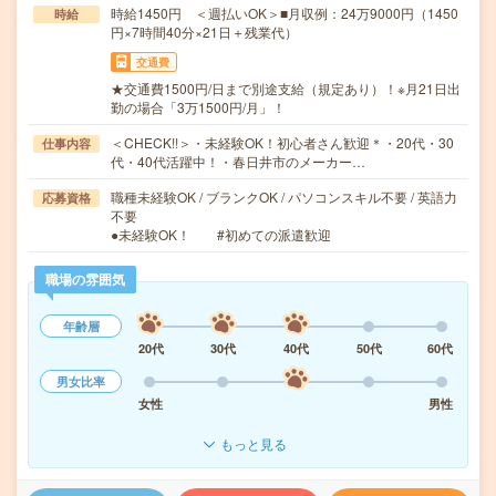
時給1450円 ＜週払いOK＞■月収例：24万9000円（1450
時給
円×7時間40分×21日＋残業代）
交通費
★交通費1500円/日まで別途支給（規定あり）！※月21日出
勤の場合「3万1500円/月」！
＜CHECK!!＞・未経験OK！初心者さん歓迎＊・20代・30
仕事内容
代・40代活躍中！・春日井市のメーカー…
職種未経験OK / ブランクOK / パソコンスキル不要 / 英語力
応募資格
不要
●未経験OK！ #初めての派遣歓迎
職場の雰囲気
年齢層
20代
30代
40代
50代
60代
男女比率
女性
男性
もっと見る