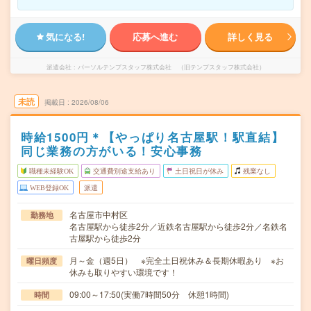
気になる!
応募へ進む
詳しく見る
派遣会社
パーソルテンプスタッフ株式会社 （旧テンプスタッフ株式会社）
未読
掲載日
2026/08/06
時給1500円＊【やっぱり名古屋駅！駅直結】
同じ業務の方がいる！安心事務
職種未経験OK
交通費別途支給あり
土日祝日が休み
残業なし
WEB登録OK
派遣
名古屋市中村区
勤務地
名古屋駅から徒歩2分／近鉄名古屋駅から徒歩2分／名鉄名
古屋駅から徒歩2分
月～金（週5日） ※完全土日祝休み＆長期休暇あり ※お
曜日頻度
休みも取りやすい環境です！
09:00～17:50(実働7時間50分 休憩1時間)
時間