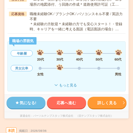
場所の地図添付、う回路の作成＊道路使用許可証（工…
職種未経験OK / ブランクOK / パソコンスキル不要 / 英語力
応募資格
不要
＊未経験の方歓迎＊未経験の方でも安心スタート！・登録
時、キャリアを一緒に考える面談（電話面談の場合）…
職場の雰囲気
年齢層
20代
30代
40代
50代
60代
男女比率
女性
男性
もっと見る
気になる!
応募へ進む
詳しく見る
派遣会社
パーソルテンプスタッフ株式会社 （旧テンプスタッフ株式会社）
未読
掲載日
2026/08/06