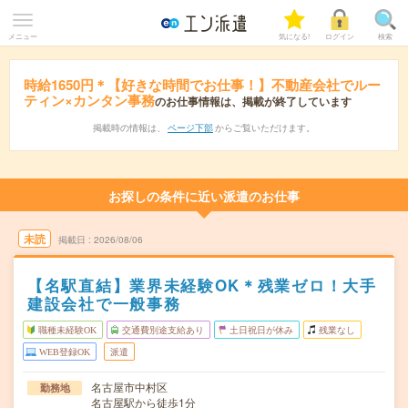
メニュー
気になる!
ログイン
検索
時給1650円＊【好きな時間でお仕事！】不動産会社でルー
ティン×カンタン事務
のお仕事情報は、掲載が終了しています
掲載時の情報は、
ページ下部
からご覧いただけます。
お探しの条件に近い派遣のお仕事
未読
掲載日
2026/08/06
【名駅直結】業界未経験OK＊残業ゼロ！大手
建設会社で一般事務
職種未経験OK
交通費別途支給あり
土日祝日が休み
残業なし
WEB登録OK
派遣
名古屋市中村区
勤務地
名古屋駅から徒歩1分