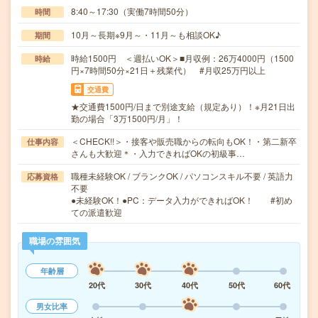
8:40～17:30（実働7時間50分）
時間
10月～長期※9月～・11月～も相談OK♪
期間
時給1500円 ＜週払いOK＞■月収例：26万4000円（1500
時給
円×7時間50分×21日＋残業代） #月収25万円以上
交通費
★交通費1500円/日まで別途支給（規定あり）！※月21日出
勤の場合「3万1500円/月」！
＜CHECK!!＞・接客や販売職からの転向もOK！・第二新卒
仕事内容
さんも大歓迎＊・入力できればOKの初級事…
職種未経験OK / ブランクOK / パソコンスキル不要 / 英語力
応募資格
不要
●未経験OK！●PC：データ入力ができればOK！ #初め
ての派遣歓迎
職場の雰囲気
年齢層
20代
30代
40代
50代
60代
男女比率