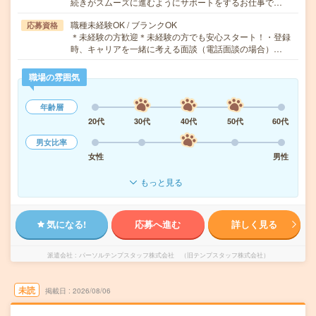
続きがスムーズに進むようにサポートをするお仕事で…
職種未経験OK / ブランクOK
応募資格
＊未経験の方歓迎＊未経験の方でも安心スタート！・登録
時、キャリアを一緒に考える面談（電話面談の場合）…
職場の雰囲気
年齢層
20代
30代
40代
50代
60代
男女比率
女性
男性
もっと見る
気になる!
応募へ進む
詳しく見る
派遣会社
パーソルテンプスタッフ株式会社 （旧テンプスタッフ株式会社）
未読
掲載日
2026/08/06