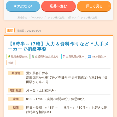
気になる!
応募へ進む
詳しく見る
派遣会社
パーソルテンプスタッフ株式会社 （旧テンプスタッフ株式会社）
未読
掲載日
2026/08/06
【8時半～17時】入力＆資料作りなど＊大手メ
ーカーで初級事務
職種未経験OK
交通費別途支給あり
土日祝日が休み
WEB登録OK
派遣
愛知県春日井市
勤務地
高蔵寺駅から車17分／春日井(中央本線)駅から車23分／楽
田駅から車20分
月～金（土日祝休み）
曜日頻度
8:30～17:00（実働7時間40分／休憩50分）
時間
即日～長期 ※「8月～」「9月～」「10月～」お好きな開
期間
始時期を相談OK♪