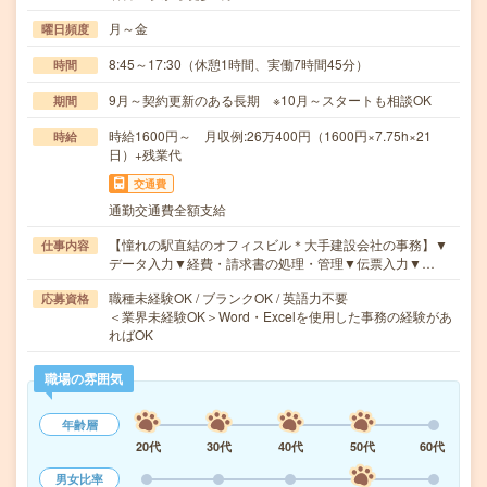
月～金
曜日頻度
8:45～17:30（休憩1時間、実働7時間45分）
時間
9月～契約更新のある長期 ※10月～スタートも相談OK
期間
時給1600円～ 月収例:26万400円（1600円×7.75h×21
時給
日）+残業代
交通費
通勤交通費全額支給
【憧れの駅直結のオフィスビル＊大手建設会社の事務】▼
仕事内容
データ入力▼経費・請求書の処理・管理▼伝票入力▼…
職種未経験OK / ブランクOK / 英語力不要
応募資格
＜業界未経験OK＞Word・Excelを使用した事務の経験があ
ればOK
職場の雰囲気
年齢層
20代
30代
40代
50代
60代
男女比率