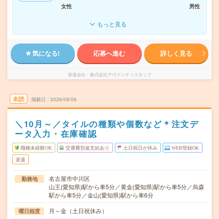
女性
男性
もっと見る
気になる!
応募へ進む
詳しく見る
派遣会社
株式会社アヴァンティスタッフ
未読
掲載日
2026/08/06
＼10月～／タイルの種類や個数など＊注文デ
ータ入力・在庫確認
職種未経験OK
交通費別途支給あり
土日祝日が休み
WEB登録OK
派遣
名古屋市中川区
勤務地
山王(愛知県)駅から車5分／黄金(愛知県)駅から車5分／烏森
駅から車5分／金山(愛知県)駅から車6分
月～金（土日祝休み）
曜日頻度