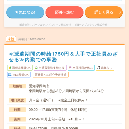
気になる!
応募へ進む
詳しく見る
派遣会社
パーソルテンプスタッフ株式会社 （旧テンプスタッフ株式会社）
未読
掲載日
2026/08/06
≪派遣期間の時給1750円＆大手で正社員めざ
せる≫内勤での事務
職種未経験OK
交通費別途支給あり
土日祝日が休み
残業なし
WEB登録OK
正社員への紹介予定派遣
愛知県岡崎市
勤務地
東岡崎駅から徒歩8分／岡崎駅から民間バス24分
月～金（週5日） ※完全土日祝休み！
曜日頻度
09:00～17:00(実働7時間 休憩1時間)
時間
2026年10月上旬～長期 ※10月～！
期間
時給1750円 月収例 245,000円
時給