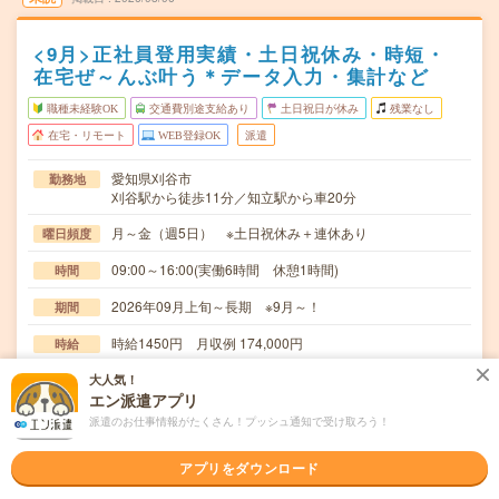
<9月>正社員登用実績・土日祝休み・時短・
在宅ぜ～んぶ叶う＊データ入力・集計など
職種未経験OK
交通費別途支給あり
土日祝日が休み
残業なし
在宅・リモート
WEB登録OK
派遣
愛知県刈谷市
勤務地
刈谷駅から徒歩11分／知立駅から車20分
月～金（週5日） ※土日祝休み＋連休あり
曜日頻度
09:00～16:00(実働6時間 休憩1時間)
時間
2026年09月上旬～長期 ※9月～！
期間
時給1450円 月収例 174,000円
時給
交通費
大人気！
エン派遣アプリ
全額支給
派遣のお仕事情報がたくさん！プッシュ通知で受け取ろう！
＊社内データの入力・集計（ExcelのvlookUP・IF関数使
仕事内容
用）＊会議室スケジュールの展開・会議…
アプリをダウンロード
職種未経験OK / ブランクOK / パソコンスキル不要 / 英語力
応募資格