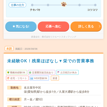
仕事の仕方
テキパキ
コツコツ
気になる!
応募へ進む
詳しく見る
派遣会社
株式会社リクルートスタッフィング
未読
掲載日
2026/08/06
未経験OK！残業ほぼなし▼栄での営業事務
職種未経験OK
交通費別途支給あり
土日祝日が休み
在宅・リモート
WEB登録OK
派遣
名古屋市中区
勤務地
栄(愛知県)駅から徒歩1分／久屋大通駅から徒歩8分
月～金／週5日
曜日頻度
09:00-17:30（休憩60分）実働7時間30分（残業少なめ！）