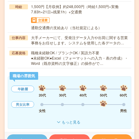
1,500円【月収例】約248,000円（時給1,500円×実働
時給
7.83h×21日+残業1h）+交通費
交通費
通勤交通費の支給あり（当社規定による）
大手メーカーにて、受発注データ入力や出荷に関する営業
仕事内容
事務をお任せします。システムを使用した各データの…
職種未経験OK / ブランクOK / 英語力不要
応募資格
●未経験OK●Excel（フォーマットへの入力・表の作成）・
Word（既存資料の文字修正）の操作がで…
職場の雰囲気
年齢層
20代
30代
40代
50代
60代
男女比率
女性
男性
もっと見る