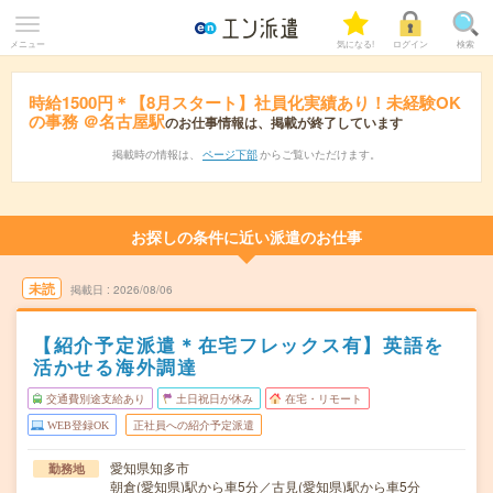
メニュー
気になる!
ログイン
検索
時給1500円＊【8月スタート】社員化実績あり！未経験OK
の事務 ＠名古屋駅
のお仕事情報は、掲載が終了しています
掲載時の情報は、
ページ下部
からご覧いただけます。
お探しの条件に近い派遣のお仕事
未読
掲載日
2026/08/06
【紹介予定派遣＊在宅フレックス有】英語を
活かせる海外調達
交通費別途支給あり
土日祝日が休み
在宅・リモート
WEB登録OK
正社員への紹介予定派遣
愛知県知多市
勤務地
朝倉(愛知県)駅から車5分／古見(愛知県)駅から車5分