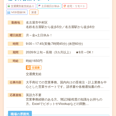
交通費別途支給あり
土日祝日が休み
在宅・リモート
WEB登録OK
派遣
名古屋市中村区
勤務地
名鉄名古屋駅から徒歩5分／名古屋駅から徒歩6分
月～金※土日休み！
曜日頻度
9:00～17:45(実働:7時間45分) (休憩60分)
時間
2026/9/上旬～長期（3カ月以上） ★9月～OK！
期間
時給1650円
時給
交通費
交通費支給
大手商社での営業事務。国内向けの受発注・計上業務を中
仕事内容
心とした営業サポートです。請求書や各種通知書の作…
英語力不要
応募資格
営業事務経験のある方。簿記3級程度の知識をお持ちの
方。ExcelでピボットやVlookupなどの関数…
職場の雰囲気