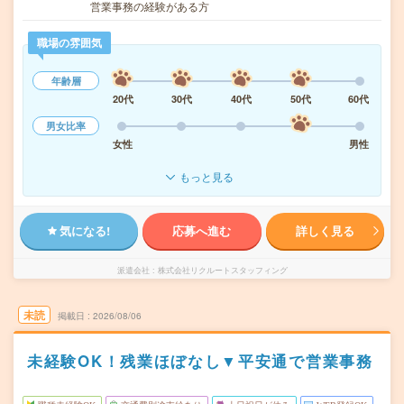
営業事務の経験がある方
職場の雰囲気
年齢層
20代
30代
40代
50代
60代
男女比率
女性
男性
もっと見る
気になる!
応募へ進む
詳しく見る
派遣会社
株式会社リクルートスタッフィング
未読
掲載日
2026/08/06
未経験OK！残業ほぼなし▼平安通で営業事務