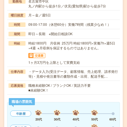
名古屋市中区
勤務地
丸ノ内駅から徒歩1分／伏見(愛知県)駅から徒歩7分
月～金／週5日
曜日頻度
09:00-17:00（休憩60分）実働7時間（残業少なめ！）
時間
即日～長期 ※開始日相談OK
期間
時給1800円 月収例 25万円 時給1800円×実働7h×週5日
時給
×4週 ※月収例を保証するものではありません。
交通費
1ヶ月3万円を上限として実費支給
・データ入力(受注データ、顧客情報、売上処理、請求発行
仕事内容
等)・見積や発注書等の書類作成・出荷、配送手配…
職種未経験OK / ブランクOK / 英語力不要
応募資格
■未経験OK！
職場の雰囲気
年齢層
20代
30代
40代
50代
60代