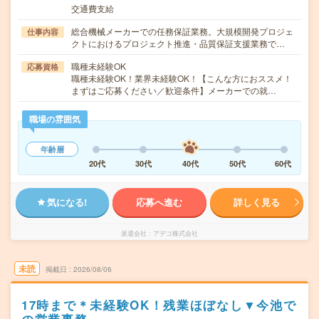
交通費支給
総合機械メーカーでの任務保証業務。大規模開発プロジェ
仕事内容
クトにおけるプロジェクト推進・品質保証支援業務で…
職種未経験OK
応募資格
職種未経験OK！業界未経験OK！【こんな方におススメ！
まずはご応募ください／歓迎条件】メーカーでの就…
職場の雰囲気
年齢層
20代
30代
40代
50代
60代
気になる!
応募へ進む
詳しく見る
派遣会社
アデコ株式会社
未読
掲載日
2026/08/06
17時まで＊未経験OK！残業ほぼなし▼今池で