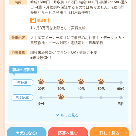
時給1600円 月収例 23万円 時給1600円×実働7h15m×週5
時給
日×4週 ※月収例を保証するものではありません。※給与即
受取りサービス利用可（利用条件有）
交通費
1ヶ月3万円を上限として実費支給
大手産業メーカー本社にて事務のお仕事！・データ入力・
仕事内容
書類作成・メール対応・電話応対・庶務業務
職種未経験OK / ブランクOK / 英語力不要
応募資格
■未経験OK！
職場の雰囲気
年齢層
20代
30代
40代
50代
60代
男女比率
女性
男性
もっと見る
気になる!
応募へ進む
詳しく見る