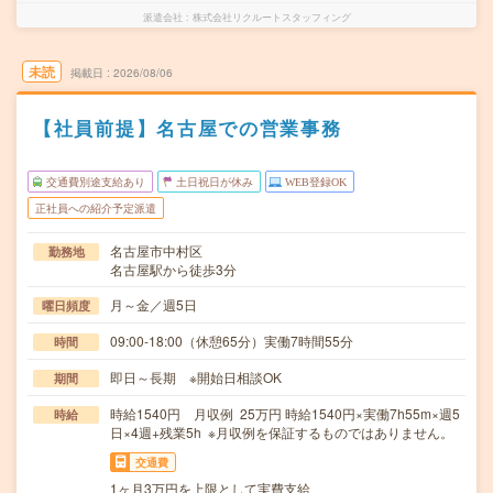
派遣会社
株式会社リクルートスタッフィング
未読
掲載日
2026/08/06
【社員前提】名古屋での営業事務
交通費別途支給あり
土日祝日が休み
WEB登録OK
正社員への紹介予定派遣
名古屋市中村区
勤務地
名古屋駅から徒歩3分
月～金／週5日
曜日頻度
09:00-18:00（休憩65分）実働7時間55分
時間
即日～長期 ※開始日相談OK
期間
時給1540円 月収例 25万円 時給1540円×実働7h55m×週5
時給
日×4週+残業5h ※月収例を保証するものではありません。
交通費
1ヶ月3万円を上限として実費支給