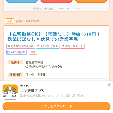
派遣会社
株式会社リクルートスタッフィング
未読
掲載日
2026/08/06
【在宅勤務OK】【電話なし】時給1610円！
残業ほぼなし▼伏見での営業事務
交通費別途支給あり
土日祝日が休み
在宅・リモート
WEB登録OK
派遣
名古屋市中区
勤務地
伏見(愛知県)駅から徒歩6分
月～金／週5日
曜日頻度
09:00-17:30（休憩60分）実働7時間30分（残業少なめ！）
時間
大人気！
エン派遣アプリ
即日～長期 ※開始日相談OK
期間
派遣のお仕事情報がたくさん！プッシュ通知で受け取ろう！
時給1610円 月収例 24万円 時給1610円×実働7h30m×週5
時給
日×4週+残業5h ※月収例を保証するものではありません。
アプリをダウンロード
※給与即受取りサービス利用可（利用条件有）