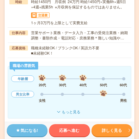
時給1450円 月収例 24万円 時給1450円×実働8h×週5日
時給
×4週+残業5h ※月収例を保証するものではありません。
交通費
1ヶ月3万円を上限として実費支給
営業サポート業務・データ入力・工事の受発注業務・納期
仕事内容
調整・書類作成・電話対応・庶務業務＊難しい知識や…
職種未経験OK / ブランクOK / 英語力不要
応募資格
■未経験OK！
職場の雰囲気
年齢層
20代
30代
40代
50代
60代
男女比率
女性
男性
もっと見る
気になる!
応募へ進む
詳しく見る