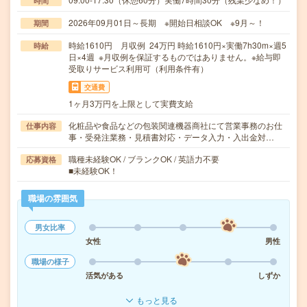
時間
2026年09月01日～長期 ※開始日相談OK ※9月～！
期間
時給1610円 月収例 24万円 時給1610円×実働7h30m×週5
時給
日×4週 ※月収例を保証するものではありません。※給与即
受取りサービス利用可（利用条件有）
交通費
1ヶ月3万円を上限として実費支給
化粧品や食品などの包装関連機器商社にて営業事務のお仕
仕事内容
事・受発注業務・見積書対応・データ入力・入出金対…
職種未経験OK / ブランクOK / 英語力不要
応募資格
■未経験OK！
職場の雰囲気
男女比率
女性
男性
職場の様子
活気がある
しずか
もっと見る