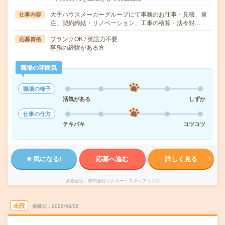
大手ハウスメーカーグループにて事務のお仕事・見積、発
仕事内容
注、契約締結・リノベーション、工事の積算・法令対…
ブランクOK / 英語力不要
応募資格
事務の経験がある方
職場の雰囲気
職場の様子
活気がある
しずか
仕事の仕方
テキパキ
コツコツ
気になる!
応募へ進む
詳しく見る
派遣会社
株式会社リクルートスタッフィング
未読
掲載日
2026/08/06