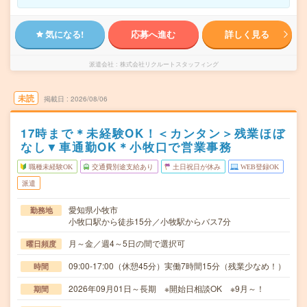
気になる!
応募へ進む
詳しく見る
派遣会社
株式会社リクルートスタッフィング
未読
掲載日
2026/08/06
17時まで＊未経験OK！＜カンタン＞残業ほぼ
なし▼車通勤OK＊小牧口で営業事務
職種未経験OK
交通費別途支給あり
土日祝日が休み
WEB登録OK
派遣
愛知県小牧市
勤務地
小牧口駅から徒歩15分／小牧駅からバス7分
月～金／週4～5日の間で選択可
曜日頻度
09:00-17:00（休憩45分）実働7時間15分（残業少なめ！）
時間
2026年09月01日～長期 ※開始日相談OK ※9月～！
期間