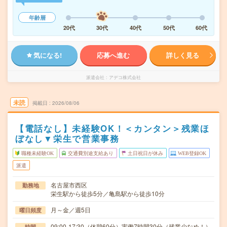
年齢層
20代
30代
40代
50代
60代
気になる!
応募へ進む
詳しく見る
派遣会社
アデコ株式会社
未読
掲載日
2026/08/06
【電話なし】未経験OK！＜カンタン＞残業ほ
ぼなし▼栄生で営業事務
職種未経験OK
交通費別途支給あり
土日祝日が休み
WEB登録OK
派遣
名古屋市西区
勤務地
栄生駅から徒歩5分／亀島駅から徒歩10分
月～金／週5日
曜日頻度
09:00-17:30（休憩60分）実働7時間30分（残業少なめ！）
時間