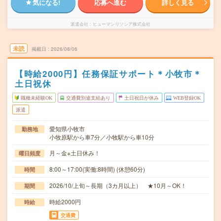
気になる!
応募へ進む
詳しく見る
派遣会社
ヒューマンリソシア株式会社
未読
掲載日
2026/08/06
【時給2000円】任務保証サポート＊小牧市＊
土日祝休
職種未経験OK
交通費別途支給あり
土日祝日が休み
WEB登録OK
派遣
愛知県小牧市
勤務地
小牧原駅から車7分／小牧駅から車10分
月～金※土日休み！
曜日頻度
8:00～17:00(実働:8時間) (休憩60分)
時間
2026/10/上旬～長期（3カ月以上） ★10月～OK！
期間
時給2000円
時給
交通費