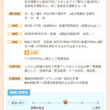
名古屋駅から徒歩13分／ささしまライブ駅から徒歩2分／
近鉄名古屋駅から---分／名鉄名古屋駅から---分
月～金／週4～5日の間で選択可 ※必ず勤務する曜日：
曜日頻度
月・火・木・金
09:00-17:30（休憩60分）実働7時間30分（残業少なめ！）
時間
2026年09月01日～長期 ※開始日相談OK ※9月～！
期間
時給1750円 月収例 26万円 時給1750円×実働7h30m×週5
時給
日×4週 ※月収例を保証するものではありません。
交通費
1ヶ月3万円を上限として実費支給
システム関連の会社で営業アシスタントのお仕事！事務業
仕事内容
務として・見積作成・受注処理・メール対応・電話対…
職種未経験OK / ブランクOK / 英語力不要
応募資格
■未経験OK！※普通自動車免許をお持ちの方歓迎
職場の雰囲気
職場の様子
活気がある
しずか