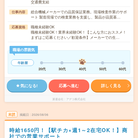
交通費支給
総合機械メーカーでの品質保証業務。現場検査作業のサポ
仕事内容
ート 製造現場での検査業務を支援し、製品が品質基…
職種未経験OK
応募資格
職種未経験OK！業界未経験OK！【こんな方におススメ！
まずはご応募ください／歓迎条件】メーカーでの生…
職場の雰囲気
年齢層
20代
30代
40代
50代
60代
気になる!
応募へ進む
詳しく見る
派遣会社
アデコ株式会社
未読
掲載日
2026/08/06
時給1650円！【駅チカ×週1～2在宅OK！】商
社での営業サポート