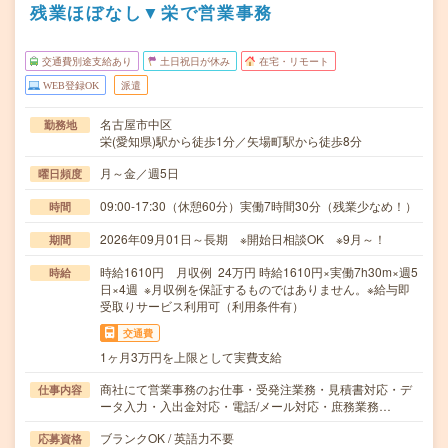
残業ほぼなし▼栄で営業事務
交通費別途支給あり
土日祝日が休み
在宅・リモート
WEB登録OK
派遣
名古屋市中区
勤務地
栄(愛知県)駅から徒歩1分／矢場町駅から徒歩8分
月～金／週5日
曜日頻度
09:00-17:30（休憩60分）実働7時間30分（残業少なめ！）
時間
2026年09月01日～長期 ※開始日相談OK ※9月～！
期間
時給1610円 月収例 24万円 時給1610円×実働7h30m×週5
時給
日×4週 ※月収例を保証するものではありません。※給与即
受取りサービス利用可（利用条件有）
交通費
1ヶ月3万円を上限として実費支給
商社にて営業事務のお仕事・受発注業務・見積書対応・デ
仕事内容
ータ入力・入出金対応・電話/メール対応・庶務業務…
ブランクOK / 英語力不要
応募資格