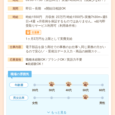
即日～長期 ※開始日相談OK
期間
時給1550円 月収例 23万円 時給1550円×実働7h30m×週5
時給
日×4週 ※月収例を保証するものではありません。※給与即
受取りサービス利用可（利用条件有）
交通費
1ヶ月3万円を上限として実費支給
電子部品を扱う商社での事務のお仕事＼同じ業務の方がい
仕事内容
るので安心!／・受発注データ入力・商品の納期スケ…
職種未経験OK / ブランクOK / 英語力不要
応募資格
■未経験OK！
職場の雰囲気
年齢層
20代
30代
40代
50代
60代
男女比率
女性
男性
もっと見る