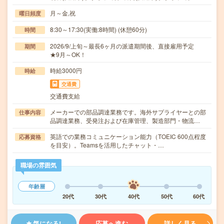
月～金,祝
曜日頻度
8:30～17:30(実働:8時間) (休憩60分)
時間
2026/9/上旬～最長6ヶ月の派遣期間後、直接雇用予定
期間
★9月～OK！
時給3000円
時給
交通費
交通費支給
メーカーでの部品調達業務です。海外サプライヤーとの部
仕事内容
品調達業務、受発注および在庫管理、製造部門・物流…
英語での業務コミュニケーション能力（TOEIC 600点程度
応募資格
を目安）。Teamsを活用したチャット・…
職場の雰囲気
年齢層
20代
30代
40代
50代
60代
気になる!
応募へ進む
詳しく見る