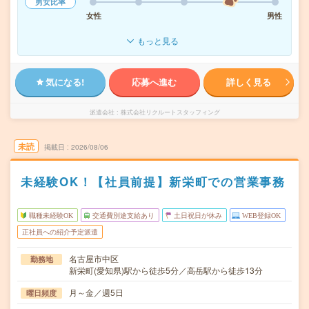
男女比率
女性
男性
もっと見る
気になる!
応募へ進む
詳しく見る
派遣会社
株式会社リクルートスタッフィング
未読
掲載日
2026/08/06
未経験OK！【社員前提】新栄町での営業事務
職種未経験OK
交通費別途支給あり
土日祝日が休み
WEB登録OK
正社員への紹介予定派遣
名古屋市中区
勤務地
新栄町(愛知県)駅から徒歩5分／高岳駅から徒歩13分
月～金／週5日
曜日頻度