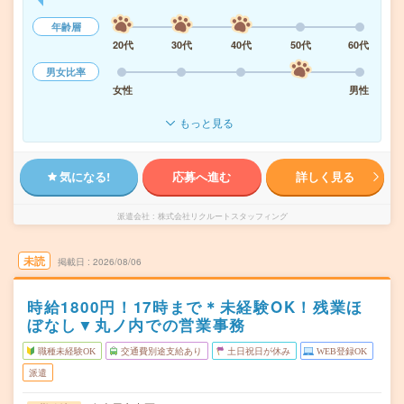
年齢層
20代
30代
40代
50代
60代
男女比率
女性
男性
もっと見る
気になる!
応募へ進む
詳しく見る
派遣会社
株式会社リクルートスタッフィング
未読
掲載日
2026/08/06
時給1800円！17時まで＊未経験OK！残業ほ
ぼなし▼丸ノ内での営業事務
職種未経験OK
交通費別途支給あり
土日祝日が休み
WEB登録OK
派遣