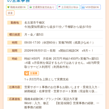
の営業事務
職種未経験OK
交通費別途支給あり
土日祝日が休み
WEB登録OK
派遣
名古屋市千種区
勤務地
今池(愛知県)駅から徒歩11分／千種駅から徒歩15分
月～金／週5日
曜日頻度
09:00-17:00（休憩60分）実働7時間（残業少なめ！）
時間
2026年09月01日～長期 ※開始日相談OK ※9月～！
期間
時給1450円 月収例 20万円 時給1450円×実働7h×週5日
時給
×4週 ※月収例を保証するものではありません。※給与即受
取りサービス利用可（利用条件有）
交通費
1ヶ月3万円を上限として実費支給
営業サポート事務のお仕事をお願いします・受発注入力・
仕事内容
納期確認・在庫管理・営業サポート業務（現金取り扱…
職種未経験OK / ブランクOK / 英語力不要
応募資格
Word：入力、修正 【歓迎/経験】営業事務の経験、一
般事務の経験