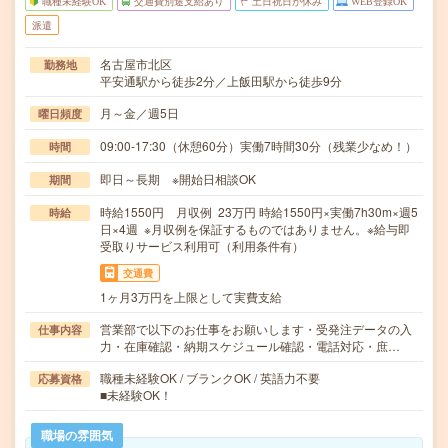
職種未経験OK
交通費別途支給あり
土日祝日が休み
WEB登録OK
派遣
名古屋市北区
勤務地
平安通駅から徒歩2分／上飯田駅から徒歩9分
月～金／週5日
曜日頻度
09:00-17:30（休憩60分）実働7時間30分（残業少なめ！）
時間
即日～長期 ※開始日相談OK
期間
時給1550円 月収例 23万円 時給1550円×実働7h30m×週5
時給
日×4週 ※月収例を保証するものではありません。※給与即
受取りサービス利用可（利用条件有）
交通費
1ヶ月3万円を上限として実費支給
営業部で以下のお仕事をお願いします・受発注データの入
仕事内容
力・在庫確認・納期スケジュール確認・電話対応・庶…
職種未経験OK / ブランクOK / 英語力不要
応募資格
■未経験OK！
職場の雰囲気