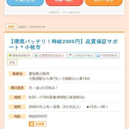
派遣会社
アデコ株式会社
未読
掲載日
2026/08/06
【環境バッチリ！時給2000円】品質保証サポ
ート＊小牧市
職種未経験OK
交通費別途支給あり
土日祝日が休み
WEB登録OK
派遣
愛知県小牧市
勤務地
小牧原駅から車7分／小牧駅から車10分
月～金※土日休み！
曜日頻度
8:00～17:00(実働:8時間) (休憩60分)
時間
2026/10/上旬～長期（3カ月以上） ★10月～OK！
期間
時給2000円
時給
交通費