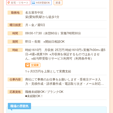
在宅・リモート
WEB登録OK
派遣
名古屋市中区
勤務地
栄(愛知県)駅から徒歩1分
月～金／週5日
曜日頻度
09:00-17:30（休憩60分）実働7時間30分
時間
即日～長期 ※開始日相談OK
期間
時給1610円 月収例 25万円 時給1610円×実働7h30m×週5
時給
日×4週+残業10h ※月収例を保証するものではありませ
ん。※給与即受取りサービス利用可（利用条件有）
交通費
1ヶ月3万円を上限として実費支給
商社にて事務のお仕事をお願いします・受発注データ入
仕事内容
力・見積作成・請求書作成・電話取り次ぎ・メール対応…
職種未経験OK / ブランクOK
応募資格
■未経験OK！
職場の雰囲気