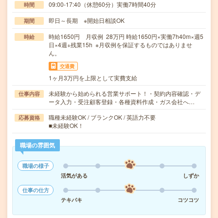
09:00-17:40（休憩60分）実働7時間40分
時間
即日～長期 ※開始日相談OK
期間
時給1650円 月収例 28万円 時給1650円×実働7h40m×週5
時給
日×4週+残業15h ※月収例を保証するものではありませ
ん。
交通費
1ヶ月3万円を上限として実費支給
未経験から始められる営業サポート！・契約内容確認・デ
仕事内容
ータ入力・受注顧客登録・各種資料作成・ガス会社へ…
職種未経験OK / ブランクOK / 英語力不要
応募資格
■未経験OK！
職場の雰囲気
職場の様子
活気がある
しずか
仕事の仕方
テキパキ
コツコツ