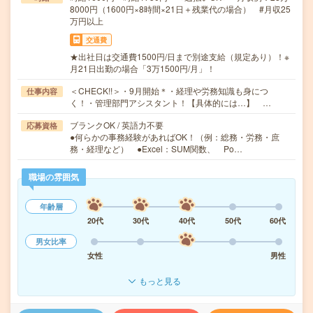
8000円（1600円×8時間×21日＋残業代の場合） #月収25
万円以上
交通費
★出社日は交通費1500円/日まで別途支給（規定あり）！※
月21日出勤の場合「3万1500円/月」！
＜CHECK!!＞・9月開始＊・経理や労務知識も身につ
仕事内容
く！・管理部門アシスタント！【具体的には…】 …
ブランクOK / 英語力不要
応募資格
●何らかの事務経験があればOK！（例：総務・労務・庶
務・経理など） ●Excel：SUM関数、 Po…
職場の雰囲気
年齢層
20代
30代
40代
50代
60代
男女比率
女性
男性
もっと見る