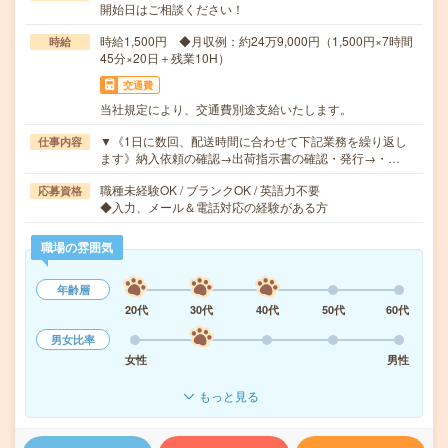
開始日はご相談ください！
時給1,500円 ◆月収例：約24万9,000円（1,500円×7時間
時給
45分×20日＋残業10H）
交通費
当社規定により、交通費別途支給いたします。
▼《1日に数回、配送時間に合わせて下記業務を繰り返し
仕事内容
ます》納入依頼の確認→出荷指示書の確認・発行→・…
職種未経験OK / ブランクOK / 英語力不要
応募資格
◆入力、メール＆電話対応の経験がある方
職場の雰囲気
年齢層
20代
30代
40代
50代
60代
男女比率
女性
男性
もっと見る