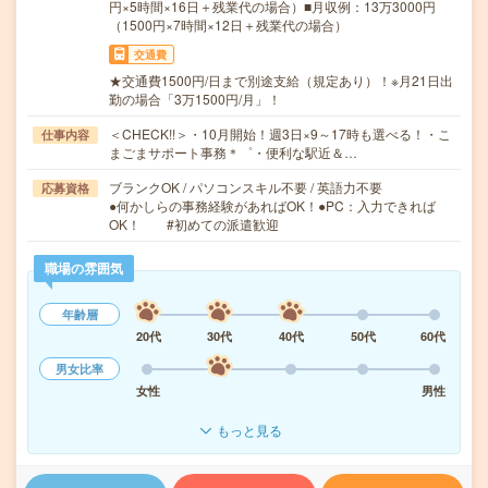
円×5時間×16日＋残業代の場合）■月収例：13万3000円
（1500円×7時間×12日＋残業代の場合）
交通費
★交通費1500円/日まで別途支給（規定あり）！※月21日出
勤の場合「3万1500円/月」！
＜CHECK!!＞・10月開始！週3日×9～17時も選べる！・こ
仕事内容
まごまサポート事務＊゜・便利な駅近＆…
ブランクOK / パソコンスキル不要 / 英語力不要
応募資格
●何かしらの事務経験があればOK！●PC：入力できれば
OK！ #初めての派遣歓迎
職場の雰囲気
年齢層
20代
30代
40代
50代
60代
男女比率
女性
男性
もっと見る