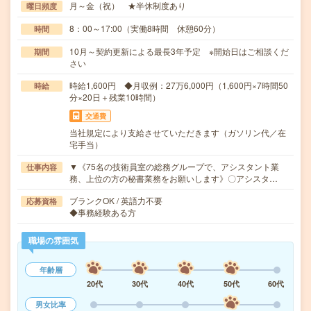
月～金（祝） ★半休制度あり
曜日頻度
8：00～17:00（実働8時間 休憩60分）
時間
10月～契約更新による最長3年予定 ※開始日はご相談くだ
期間
さい
時給1,600円 ◆月収例：27万6,000円（1,600円×7時間50
時給
分×20日＋残業10時間）
交通費
当社規定により支給させていただきます（ガソリン代／在
宅手当）
▼《75名の技術員室の総務グループで、アシスタント業
仕事内容
務、上位の方の秘書業務をお願いします》〇アシスタ…
ブランクOK / 英語力不要
応募資格
◆事務経験ある方
職場の雰囲気
年齢層
20代
30代
40代
50代
60代
男女比率