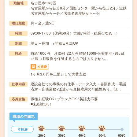
名古屋市中村区
勤務地
名古屋駅から徒歩8分／国際センター駅から徒歩2分／近鉄
名古屋駅から---分／名鉄名古屋駅から---分
月～金／週5日
曜日頻度
09:00-17:00（休憩60分）実働7時間（残業少なめ！）
時間
即日～長期 ※開始日相談OK
期間
時給1600円 月収例 22万円 時給1600円×実働7h×週5日
時給
×4週 ※月収例を保証するものではありません。
交通費
1ヶ月3万円を上限として実費支給
建設会社での事務のお仕事・データ入力・書類作成・電話
仕事内容
応対・庶務業務※派遣から直接雇用の可能性あり。但…
職種未経験OK / ブランクOK / 英語力不要
応募資格
■未経験OK！
職場の雰囲気
年齢層
20代
30代
40代
50代
60代