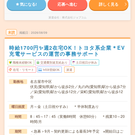
気になる!
応募へ進む
詳しく見る
派遣会社
株式会社ジョブコム
未読
掲載日
2026/08/09
時給1700円✨週2在宅OK！トヨタ系企業＊EV
充電サービスの運営の事務サポート
職種未経験OK
交通費別途支給あり
土日祝日が休み
在宅・リモート
WEB登録OK
派遣
名古屋市中区
勤務地
伏見(愛知県)駅から徒歩2分／丸の内(愛知県)駅から徒歩7分
／栄(愛知県)駅から徒歩12分／栄町(愛知県)駅から徒歩12
分
月～金（土日祝やすみ） ＊半休制度あり
曜日頻度
8：45～17：45（実働8時間 休憩60分） ＊残業10～20
時間
時間/月
＜急募＞9月～契約更新による最長3年予定 ※開始日はご
期間