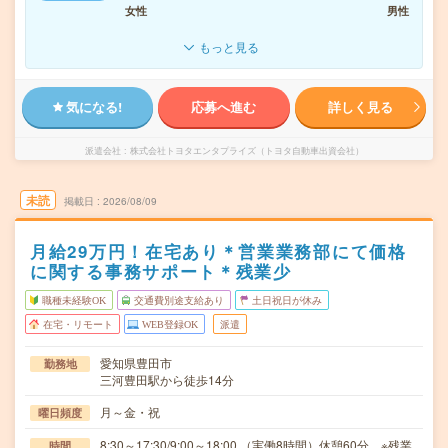
女性
男性
もっと見る
気になる!
応募へ進む
詳しく見る
派遣会社
株式会社トヨタエンタプライズ（トヨタ自動車出資会社）
未読
掲載日
2026/08/09
月給29万円！在宅あり＊営業業務部にて価格
に関する事務サポート＊残業少
職種未経験OK
交通費別途支給あり
土日祝日が休み
在宅・リモート
WEB登録OK
派遣
愛知県豊田市
勤務地
三河豊田駅から徒歩14分
月～金・祝
曜日頻度
8:30～17:30/9:00～18:00 （実働8時間）休憩60分 ※残業
時間