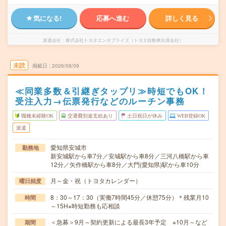
気になる!
応募へ進む
詳しく見る
派遣会社
株式会社トヨタエンタプライズ（トヨタ自動車出資会社）
未読
掲載日
2026/08/09
≪同業多数＆引継ぎタップリ≫時短でもOK！
受注入力→伝票発行などのルーチン事務
職種未経験OK
交通費別途支給あり
土日祝日が休み
WEB登録OK
派遣
愛知県安城市
勤務地
新安城駅から車7分／安城駅から車8分／三河八橋駅から車
12分／矢作橋駅から車8分／大門(愛知県)駅から車10分
月～金・祝（トヨタカレンダー）
曜日頻度
8：30～17：30（実働7時間45分／休憩75分）＊残業月10
時間
～15H※時短勤務も応相談
＜急募＞9月～契約更新による最長3年予定 ※10月～など
期間