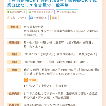
【在宅勤務OK】時給1750円！未経験OK！残
業ほぼなし▼名古屋で一般事務
職種未経験OK
交通費別途支給あり
土日祝日が休み
在宅・リモート
WEB登録OK
派遣
名古屋市中村区
勤務地
名古屋駅から徒歩7分／近鉄名古屋駅から徒歩4分／名鉄名
古屋駅から---分
月～金／週4～5日の間で選択可 ※必ず勤務する曜日：
曜日頻度
月・火・木・金
09:00-17:20（休憩60分）実働7時間20分（残業少なめ！）
時間
2026年09月01日～長期 ※開始日相談OK ※9月～！
期間
時給1750円 月収例 25万円 時給1750円×実働7h20m×週5
時給
日×4週 ※月収例を保証するものではありません。
交通費
1ヶ月3万円を上限として実費支給
システム会社にてサポート業務・進捗状況の管理・会議資
仕事内容
料の作成・データ集計・問合せ対応
職種未経験OK / ブランクOK / 英語力不要
応募資格