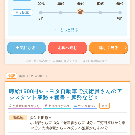
20代
30代
40代
50代
60代
男女比率
女性
男性
もっと見る
気になる!
応募へ進む
詳しく見る
派遣会社
株式会社トヨタエンタプライズ（トヨタ自動車出資会社）
未読
掲載日
2026/08/09
時給1600円✨トヨタ自動車で技術員さんのア
シスタント業務＋秘書・庶務など♫
交通費別途支給あり
土日祝日が休み
WEB登録OK
派遣
愛知県田原市
勤務地
杉山駅から車13分／老津駅から車14分／三河田原駅から車
15分／大清水駅から車20分／小池駅から車33分