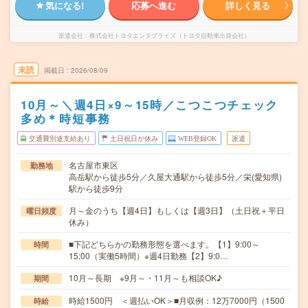
気になる!
応募へ進む
詳しく見る
派遣会社
株式会社トヨタエンタプライズ（トヨタ自動車出資会社）
未読
掲載日
2026/08/09
10月～＼週4日×9～15時／こつこつチェック
多め＊時短事務
交通費別途支給あり
土日祝日が休み
WEB登録OK
派遣
名古屋市東区
勤務地
高岳駅から徒歩5分／久屋大通駅から徒歩5分／栄(愛知県)
駅から徒歩9分
月～金のうち【週4日】もしくは【週3日】（土日祝＋平日
曜日頻度
休み）
■下記どちらかの勤務形態を選べます。【1】9:00～
時間
15:00（実働5時間）※週4日勤務【2】9:0…
10月～長期 ※9月～・11月～も相談OK♪
期間
時給1500円 ＜週払いOK＞■月収例：12万7000円（1500
時給