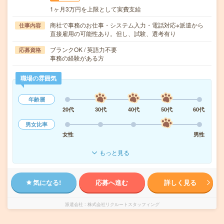
1ヶ月3万円を上限として実費支給
商社で事務のお仕事・システム入力・電話対応※派遣から
仕事内容
直接雇用の可能性あり。但し、試験、選考有り
ブランクOK / 英語力不要
応募資格
事務の経験がある方
職場の雰囲気
年齢層
20代
30代
40代
50代
60代
男女比率
女性
男性
もっと見る
気になる!
応募へ進む
詳しく見る
派遣会社
株式会社リクルートスタッフィング