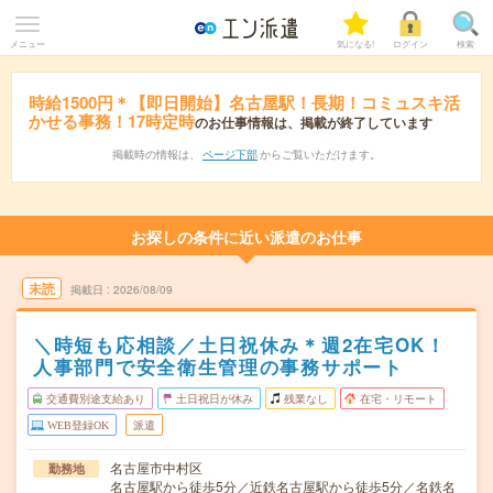
メニュー
気になる!
ログイン
検索
時給1500円＊【即日開始】名古屋駅！長期！コミュスキ活
かせる事務！17時定時
のお仕事情報は、掲載が終了しています
掲載時の情報は、
ページ下部
からご覧いただけます。
お探しの条件に近い派遣のお仕事
未読
掲載日
2026/08/09
＼時短も応相談／土日祝休み＊週2在宅OK！
人事部門で安全衛生管理の事務サポート
交通費別途支給あり
土日祝日が休み
残業なし
在宅・リモート
WEB登録OK
派遣
名古屋市中村区
勤務地
名古屋駅から徒歩5分／近鉄名古屋駅から徒歩5分／名鉄名