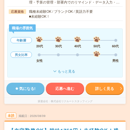
理・予算の管理・部署内でのリマインド・データ入力・…
職種未経験OK / ブランクOK / 英語力不要
応募資格
■未経験OK！
職場の雰囲気
年齢層
20代
30代
40代
50代
60代
男女比率
女性
男性
もっと見る
気になる!
応募へ進む
詳しく見る
派遣会社
株式会社リクルートスタッフィング
未読
掲載日
2026/08/09