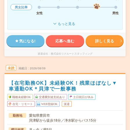
男女比率
女性
男性
もっと見る
気になる!
応募へ進む
詳しく見る
派遣会社
株式会社リクルートスタッフィング
未読
掲載日
2026/08/09
【在宅勤務OK】未経験OK！残業ほぼなし▼
車通勤OK＊貝津で一般事務
職種未経験OK
交通費別途支給あり
土日祝日が休み
在宅・リモート
WEB登録OK
派遣
愛知県豊田市
勤務地
貝津駅から徒歩18分／浄水駅からバス15分
月～金／週5日
曜日頻度