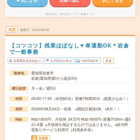
気になる!
応募へ進む
詳しく見る
派遣会社
株式会社パソナ 東海エリア
未読
掲載日
2026/08/09
【コツコツ】残業ほぼなし▼車通勤OK＊岩倉
で一般事務
交通費別途支給あり
土日祝日が休み
WEB登録OK
派遣
愛知県岩倉市
勤務地
岩倉(愛知県)駅から徒歩5分
月～金／週5日
曜日頻度
09:00-17:30（休憩60分）実働7時間30分（残業少なめ！）
時間
2026年08月24日～長期 ※開始日相談OK ※8月～！
期間
時給1600円 月収例 24万円 時給1600円×実働7h30m×週5
時給
日×4週 ※月収例を保証するものではありません。※給与即
受取りサービス利用可（利用条件有）
交通費