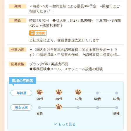
＜急募＞9月～契約更新による最長3年予定 ※開始日はご
期間
相談ください！
時給1,670円 ◆収入例：約27万8,000円（1,670円×8時間
時給
×20日＋残業10時間）
交通費
当社規定により、交通費別途支給いたします
▼《国内向け自動車の認可取得に関する事務サポートで
仕事内容
す》〇情報収集・申請書の作成 ┗認可取得に必要な情…
ブランクOK / 英語力不要
応募資格
◆事務経験◆メール、スケジュール設定の経験
職場の雰囲気
年齢層
20代
30代
40代
50代
60代
男女比率
女性
男性
もっと見る