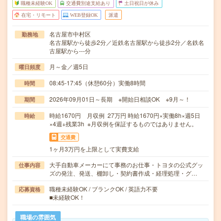
職種未経験OK
交通費別途支給あり
土日祝日が休み
在宅・リモート
WEB登録OK
派遣
名古屋市中村区
勤務地
名古屋駅から徒歩2分／近鉄名古屋駅から徒歩2分／名鉄名
古屋駅から---分
月～金／週5日
曜日頻度
08:45-17:45（休憩60分）実働8時間
時間
2026年09月01日～長期 ※開始日相談OK ※9月～！
期間
時給1670円 月収例 27万円 時給1670円×実働8h×週5日
時給
×4週+残業3h ※月収例を保証するものではありません。
交通費
1ヶ月3万円を上限として実費支給
大手自動車メーカーにて事務のお仕事・トヨタの公式グッ
仕事内容
ズの発注、発送、棚卸し・契約書作成・経理処理・グ…
職種未経験OK / ブランクOK / 英語力不要
応募資格
■未経験OK！
職場の雰囲気