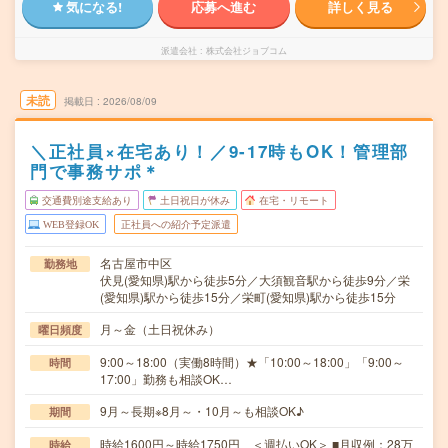
気になる!
応募へ進む
詳しく見る
派遣会社
株式会社ジョブコム
未読
掲載日
2026/08/09
＼正社員×在宅あり！／9-17時もOK！管理部
門で事務サポ＊
交通費別途支給あり
土日祝日が休み
在宅・リモート
WEB登録OK
正社員への紹介予定派遣
名古屋市中区
勤務地
伏見(愛知県)駅から徒歩5分／大須観音駅から徒歩9分／栄
(愛知県)駅から徒歩15分／栄町(愛知県)駅から徒歩15分
月～金（土日祝休み）
曜日頻度
9:00～18:00（実働8時間）★「10:00～18:00」「9:00～
時間
17:00」勤務も相談OK…
9月～長期※8月～・10月～も相談OK♪
期間
時給1600円～時給1750円 ＜週払いOK＞ ■月収例：28万
時給