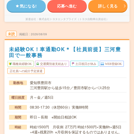
気になる!
応募へ進む
詳しく見る
派遣会社
株式会社トヨタエンタプライズ（トヨタ自動車出資会社）
未読
掲載日
2026/08/09
未経験OK！車通勤OK＊【社員前提】三河豊
田で一般事務
職種未経験OK
交通費別途支給あり
土日祝日が休み
WEB登録OK
正社員への紹介予定派遣
愛知県豊田市
勤務地
三河豊田駅から徒歩15分／豊田市駅からバス25分
月～金／週5日
曜日頻度
08:30-17:30（休憩60分）実働8時間
時間
即日～長期 ※開始日相談OK
期間
時給1500円 月収例 27万円 時給1500円×実働8h×週5日
時給
×4週+残業20h ※月収例を保証するものではありません。