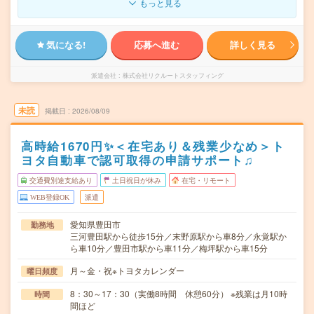
もっと見る
気になる!
応募へ進む
詳しく見る
派遣会社
株式会社リクルートスタッフィング
未読
掲載日
2026/08/09
高時給1670円✨＜在宅あり＆残業少なめ＞ト
ヨタ自動車で認可取得の申請サポート♫
交通費別途支給あり
土日祝日が休み
在宅・リモート
WEB登録OK
派遣
愛知県豊田市
勤務地
三河豊田駅から徒歩15分／末野原駅から車8分／永覚駅か
ら車10分／豊田市駅から車11分／梅坪駅から車15分
月～金・祝※トヨタカレンダー
曜日頻度
8：30～17：30（実働8時間 休憩60分） ※残業は月10時
時間
間ほど