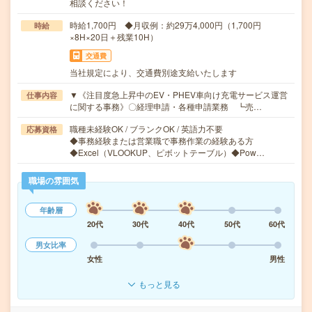
相談ください！
時給1,700円 ◆月収例：約29万4,000円（1,700円
時給
×8H×20日＋残業10H）
交通費
当社規定により、交通費別途支給いたします
▼《注目度急上昇中のEV・PHEV車向け充電サービス運営
仕事内容
に関する事務》〇経理申請・各種申請業務 ┗売…
職種未経験OK / ブランクOK / 英語力不要
応募資格
◆事務経験または営業職で事務作業の経験ある方
◆Excel（VLOOKUP、ピボットテーブル）◆Pow…
職場の雰囲気
年齢層
20代
30代
40代
50代
60代
男女比率
女性
男性
もっと見る