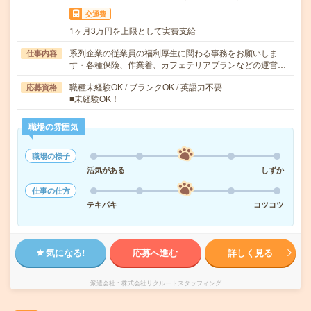
交通費
1ヶ月3万円を上限として実費支給
系列企業の従業員の福利厚生に関わる事務をお願いしま
仕事内容
す・各種保険、作業着、カフェテリアプランなどの運営…
職種未経験OK / ブランクOK / 英語力不要
応募資格
■未経験OK！
職場の雰囲気
職場の様子
活気がある
しずか
仕事の仕方
テキパキ
コツコツ
気になる!
応募へ進む
詳しく見る
派遣会社
株式会社リクルートスタッフィング