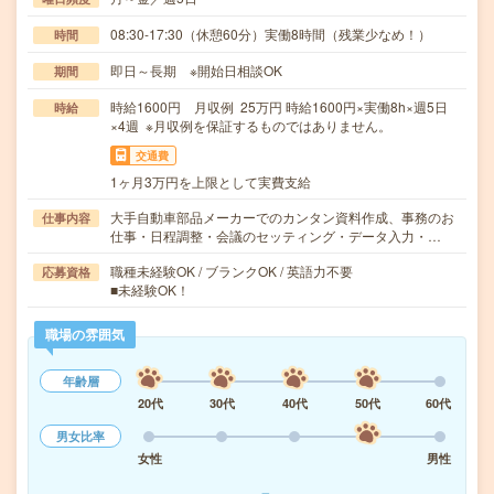
08:30-17:30（休憩60分）実働8時間（残業少なめ！）
時間
即日～長期 ※開始日相談OK
期間
時給1600円 月収例 25万円 時給1600円×実働8h×週5日
時給
×4週 ※月収例を保証するものではありません。
交通費
1ヶ月3万円を上限として実費支給
大手自動車部品メーカーでのカンタン資料作成、事務のお
仕事内容
仕事・日程調整・会議のセッティング・データ入力・…
職種未経験OK / ブランクOK / 英語力不要
応募資格
■未経験OK！
職場の雰囲気
年齢層
20代
30代
40代
50代
60代
男女比率
女性
男性