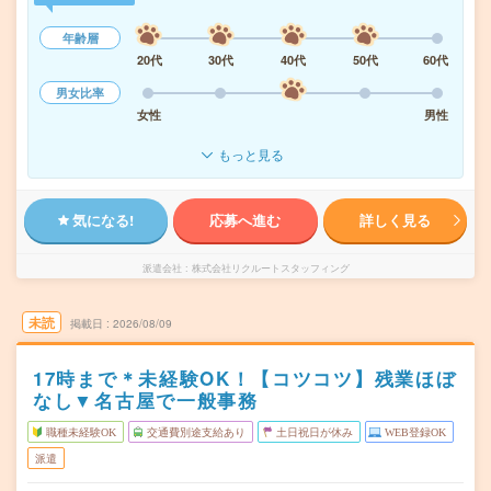
年齢層
20代
30代
40代
50代
60代
男女比率
女性
男性
もっと見る
気になる!
応募へ進む
詳しく見る
派遣会社
株式会社リクルートスタッフィング
未読
掲載日
2026/08/09
17時まで＊未経験OK！【コツコツ】残業ほぼ
なし▼名古屋で一般事務
職種未経験OK
交通費別途支給あり
土日祝日が休み
WEB登録OK
派遣