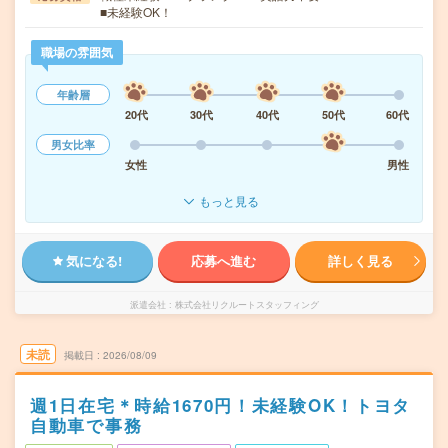
■未経験OK！
職場の雰囲気
年齢層
20代
30代
40代
50代
60代
男女比率
女性
男性
もっと見る
気になる!
応募へ進む
詳しく見る
派遣会社
株式会社リクルートスタッフィング
未読
掲載日
2026/08/09
週1日在宅＊時給1670円！未経験OK！トヨタ
自動車で事務