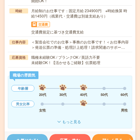
開始OK！
月給制のお仕事です：固定月給 234900円 ※時給換算 時
時給
給1450円（残業代・交通費は別途支給あり）
交通費
交通費規定に基づき交通費支給
＜製造会社でのお仕事＞事務のお仕事です！＜お仕事内容
仕事内容
＞発送伝票の準備・処理計上処理！請求関連のサポー…
職種未経験OK / ブランクOK / 英語力不要
応募資格
未経験OK！【活かせるご経験】伝票処理
職場の雰囲気
年齢層
20代
30代
40代
50代
60代
男女比率
女性
男性
もっと見る