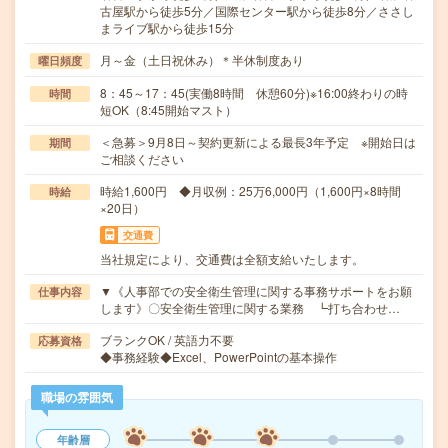
古屋駅から徒歩5分／国際センター駅から徒歩8分／ささし
まライブ駅から徒歩15分
月～金（土日祝休み）＊半休制度あり
曜日頻度
8：45～17：45(実働8時間 休憩60分)※16:00終わりの時
時間
短OK（8:45開始マスト）
＜急募＞9月8日～契約更新による最長3年予定 ※開始日は
期間
ご相談ください
時給1,600円 ◆月収例：25万6,000円（1,600円×8時間
時給
×20日）
交通費
当社規定により、交通費は全額支給いたします。
▼《人事部での安全衛生管理に関する事務サポートをお願
仕事内容
します》〇安全衛生管理に関する業務 ┗打ち合わせ…
ブランクOK / 英語力不要
応募資格
◆事務経験◆Excel、PowerPointの基本操作
職場の雰囲気
年齢層