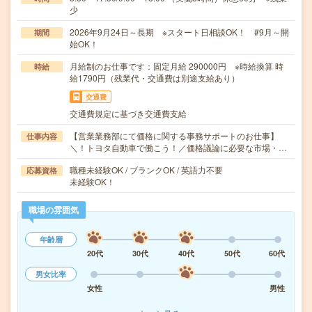
少
2026年9月24日～長期 ※スタート日相談OK！ #9月～開
期間
始OK！
月給制のお仕事です：固定月給 290000円 ※時給換算 時
時給
給1790円（残業代・交通費は別途支給あり）
交通費
交通費規定に基づき交通費支給
【営業業務部にて価格に関する事務サポートのお仕事】
仕事内容
＼！トヨタ自動車で働こう！／価格議論に必要な市場・…
職種未経験OK / ブランクOK / 英語力不要
応募資格
未経験OK！
職場の雰囲気
年齢層
20代
30代
40代
50代
60代
男女比率
女性
男性