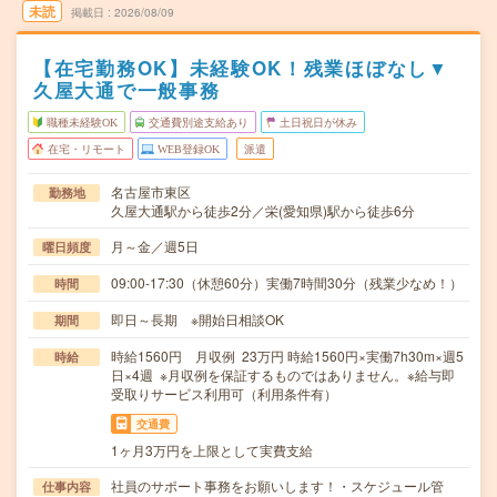
未読
掲載日
2026/08/09
【在宅勤務OK】未経験OK！残業ほぼなし▼
久屋大通で一般事務
職種未経験OK
交通費別途支給あり
土日祝日が休み
在宅・リモート
WEB登録OK
派遣
名古屋市東区
勤務地
久屋大通駅から徒歩2分／栄(愛知県)駅から徒歩6分
月～金／週5日
曜日頻度
09:00-17:30（休憩60分）実働7時間30分（残業少なめ！）
時間
即日～長期 ※開始日相談OK
期間
時給1560円 月収例 23万円 時給1560円×実働7h30m×週5
時給
日×4週 ※月収例を保証するものではありません。※給与即
受取りサービス利用可（利用条件有）
交通費
1ヶ月3万円を上限として実費支給
社員のサポート事務をお願いします！・スケジュール管
仕事内容