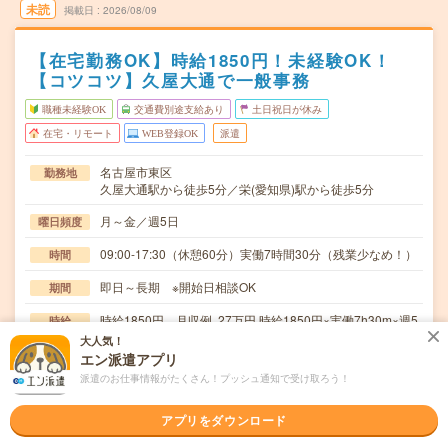
未読
掲載日
2026/08/09
【在宅勤務OK】時給1850円！未経験OK！
【コツコツ】久屋大通で一般事務
職種未経験OK
交通費別途支給あり
土日祝日が休み
在宅・リモート
WEB登録OK
派遣
名古屋市東区
勤務地
久屋大通駅から徒歩5分／栄(愛知県)駅から徒歩5分
月～金／週5日
曜日頻度
09:00-17:30（休憩60分）実働7時間30分（残業少なめ！）
時間
即日～長期 ※開始日相談OK
期間
時給1850円 月収例 27万円 時給1850円×実働7h30m×週5
時給
日×4週 ※月収例を保証するものではありません。
大人気！
エン派遣アプリ
交通費
派遣のお仕事情報がたくさん！プッシュ通知で受け取ろう！
1ヶ月3万円を上限として実費支給
商品Gにてペット用品の開発に携わる事務のお仕事をお願
アプリをダウンロード
仕事内容
いします・発注や在庫状況をエクセルで集計（マクロ…