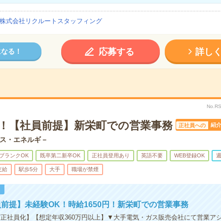
株式会社リクルートスタッフィング
応募する
詳し
になる！
No.R
K！【社員前提】新栄町での営業事務
紹
正社員への
ス・エネルギ－
ブランクOK
既卒第二新卒OK
正社員登用あり
英語不要
WEB登録OK
週
支給
駅歩5分
大手
職場が禁煙
！
前提】未経験OK！時給1650円！新栄町での営業事務
/正社員化】【想定年収360万円以上】▼大手電気・ガス販売会社にて営業ア