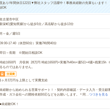
度あり/年間休日122日▼弊社スタッフ活躍中！事務未経験の先輩もいます！
録OK
名古屋市中区
新栄町(愛知県)駅から徒歩5分／高岳駅から徒歩13分
月～金／週5日
09:00-17:40（休憩60分）実働7時間40分
即日～長期 ※開始日相談OK
時給1650円 月収例 28万円 時給1650円×実働7h40m×週5日×4週+残業15
るものではありません。
交通費
1ヶ月3万円を上限として実費支給
未経験から始められる営業サポート！・契約内容確認・データ入力・受注顧
作成・ガス会社への開栓依頼対応などをお願いします。＊同…
つづきを見る
■未経験OK！