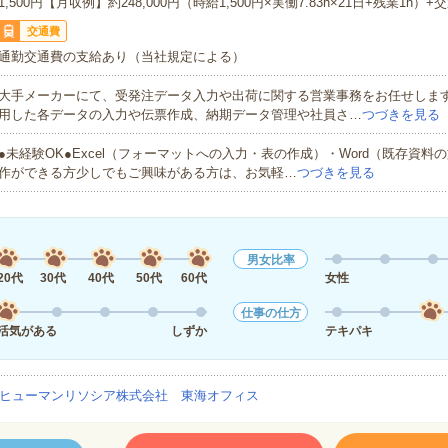
1,500円【月収例】約248,000円（時給1,500円×実働7.83h×21日+残業1h）+
交通費
通勤交通費の支給あり（当社規定による）
大手メーカーにて、受発注データ入力や出荷に関する営業事務をお任せしま
用した各データの入力や伝票作成、納期データ管理や社員さ…
つづきを見る
●未経験OK●Excel（フォーマットへの入力・表の作成）・Word（既存資料
作ができる方少しでもご興味がある方は、お気軽…
つづきを見る
男女比率
20代
30代
40代
50代
60代
女性
仕事の仕方
活気がある
しずか
テキパキ
ヒューマンリソシア株式会社 東海オフィス