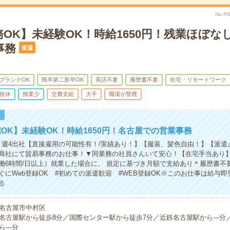
No.R
OK】未経験OK！時給1650円！残業ほぼな
事務
派遣
ブランクOK
既卒第二新卒OK
英語不要
履歴書不要
在宅・リモートワーク
祝休
残業少
交費支給
大手
職場が禁煙
！
OK】未経験OK！時給1650円！名古屋での営業事務
】週4出社【直接雇用の可能性有！/実績あり！】【服装、髪色自由！】【派遣
商社にて貿易事務のお仕事！▼同業務の社員さんいて安心！【在宅手当あり
働6時間/日以上）就業した場合に、 規定に基づき月額で支給あり＊履歴書不
ぐにWeb登録OK #初めての派遣歓迎 #WEB登録OK※このお仕事は給与
る
名古屋市中村区
名古屋駅から徒歩8分／国際センター駅から徒歩7分／近鉄名古屋駅から---分
ら---分