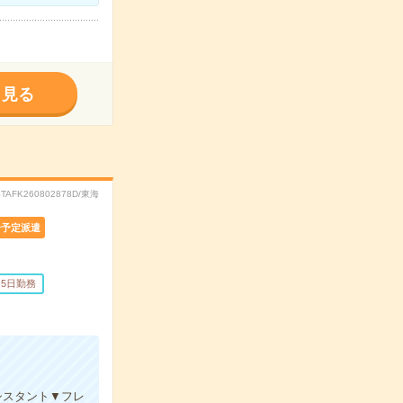
く見る
STAFK260802878D/東海
介予定派遣
5日勤務
シスタント▼フレ