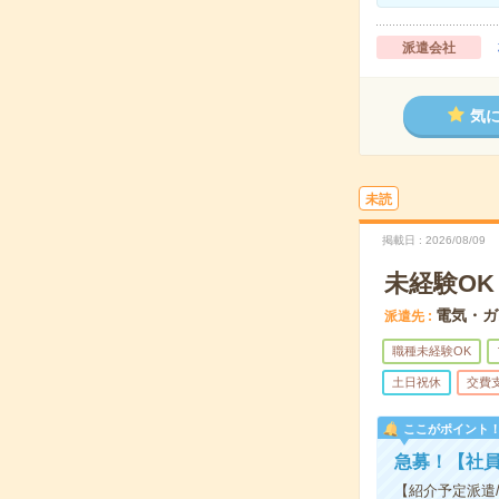
派遣会社
気
未読
掲載日
2026/08/09
未経験O
電気・ガ
派遣先
職種未経験OK
土日祝休
交費
ここがポイント
急募！【社員
【紹介予定派遣