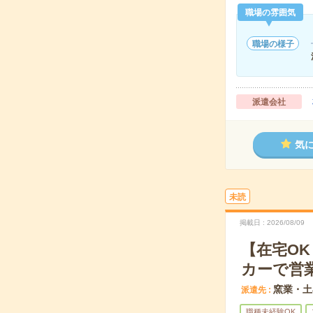
職場の雰囲気
職場の様子
派遣会社
気
未読
掲載日
2026/08/09
【在宅O
カーで営
窯業・土
派遣先
職種未経験OK