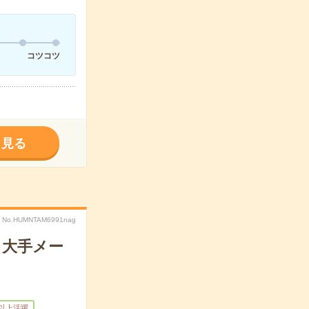
コツコツ
く見る
No.HUMNTAM6991nag
】大手メー
歳以上活躍