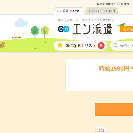
時給1500円＊【9月スタ
エン派遣
71570
件
エンバイト
82182
件
ちょうど良いワークライフバランスが叶う
関東版
気になる！リスト
0
保存し
時給1500
未読