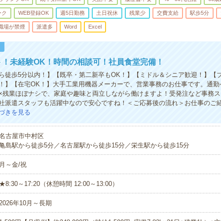
ーク
WEB登録OK
週5日勤務
土日祝休
残業少
交費支給
駅歩5分
職場が禁煙
派遣多
Word
Excel
！
ト！未経験OK！時間の相談可！社員食堂完備！
ら徒歩5分以内！】【既卒・第二新卒もOK！】【ミドル＆シニア歓迎！】【
！】【在宅OK！】大手工業用機器メーカーで、営業事務のお仕事です。通勤
×残業ほぼナシで、家庭や趣味と両立しながら働けますよ！受発注など事務ス
社派遣スタッフも活躍中なので安心ですね！＜ご応募後の流れ＞お仕事のご
づきを見る
名古屋市中村区
亀島駅から徒歩5分／名古屋駅から徒歩15分／栄生駅から徒歩15分
月～金/祝
★8:30～17:20（休憩時間 12:00～13:00）
2026年10月～長期