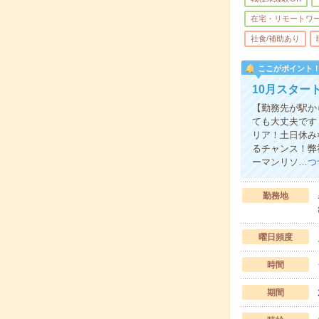
在宅・リモートワ
社食/補助あり
ここがポイント
10月スター
【勤務先が駅か
ても大丈夫です
リア！土日休み
るチャンス！弊
ーマンリソ…
つ
勤務地
曜日頻度
時間
期間