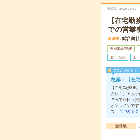
掲載日
2026/08/09
【在宅勤務
での営業
総合商社
派遣先
職種未経験OK
週5日勤務
土日
ここがポイント
急募！【在宅
【在宅勤務OK
会社！】▼大手
のみで終日（実
オンラインです
ス…
つづきを見
勤務地