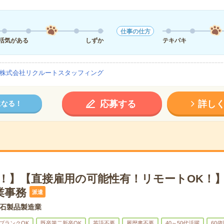
仕事の仕方
活気がある
しずか
テキパキ
株式会社リクルートスタッフィング
応募する
詳し
になる！
K！】【直接雇用の可能性有！リモートOK！
業事務
派遣
石製品製造業
ブランクOK
既卒第二新卒OK
英語不要
履歴書不要
40～50代活躍
60