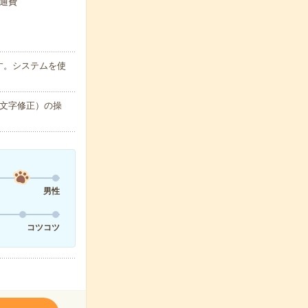
交通費
す。システムを使
の文字修正）の操
男性
コツコツ