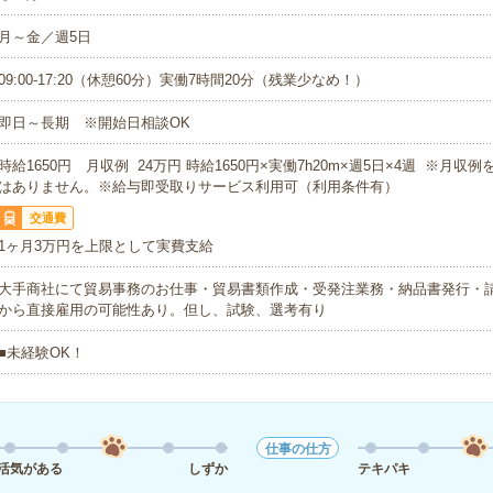
月～金／週5日
09:00-17:20（休憩60分）実働7時間20分（残業少なめ！）
即日～長期 ※開始日相談OK
時給1650円 月収例 24万円 時給1650円×実働7h20m×週5日×4週 ※月収
はありません。※給与即受取りサービス利用可（利用条件有）
交通費
1ヶ月3万円を上限として実費支給
大手商社にて貿易事務のお仕事・貿易書類作成・受発注業務・納品書発行・
から直接雇用の可能性あり。但し、試験、選考有り
■未経験OK！
仕事の仕方
活気がある
しずか
テキパキ