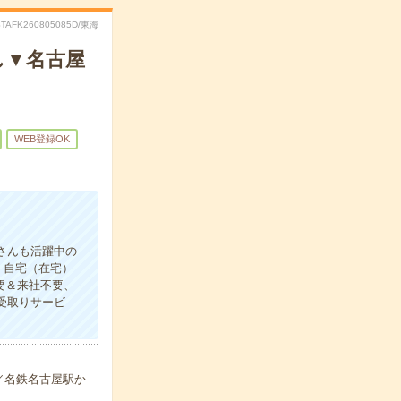
STAFK260805085D/東海
し▼名古屋
WEB登録OK
さんも活躍中の
】自宅（在宅）
要＆来社不要、
即受取りサービ
／名鉄名古屋駅か