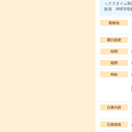
ックスタイム制
歓迎 #WEB登
勤務地
曜日頻度
時間
期間
時給
仕事内容
応募資格