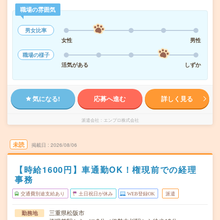
職場の雰囲気
男女比率
女性
男性
職場の様子
活気がある
しずか
気になる!
応募へ進む
詳しく見る
派遣会社
エンプロ株式会社
未読
掲載日
2026/08/06
【時給1600円】車通勤OK！権現前での経理
事務
交通費別途支給あり
土日祝日が休み
WEB登録OK
派遣
三重県松阪市
勤務地