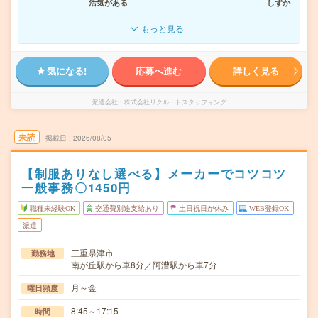
活気がある
しずか
もっと見る
気になる!
応募へ進む
詳しく見る
派遣会社
株式会社リクルートスタッフィング
未読
掲載日
2026/08/05
【制服ありなし選べる】メーカーでコツコツ
一般事務〇1450円
職種未経験OK
交通費別途支給あり
土日祝日が休み
WEB登録OK
派遣
三重県津市
勤務地
南が丘駅から車8分／阿漕駅から車7分
月～金
曜日頻度
8:45～17:15
時間