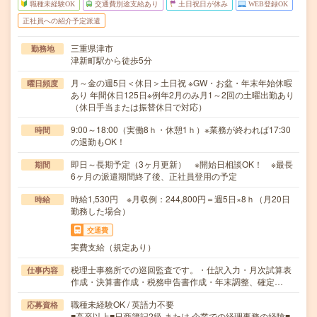
職種未経験OK
交通費別途支給あり
土日祝日が休み
WEB登録OK
正社員への紹介予定派遣
三重県津市
勤務地
津新町駅から徒歩5分
月～金の週5日＜休日＞土日祝 ※GW・お盆・年末年始休暇
曜日頻度
あり 年間休日125日※例年2月のみ月1～2回の土曜出勤あり
（休日手当または振替休日で対応）
9:00～18:00（実働8ｈ・休憩1ｈ）※業務が終われば17:30
時間
の退勤もOK！
即日～長期予定（3ヶ月更新） ※開始日相談OK！ ※最長
期間
6ヶ月の派遣期間終了後、正社員登用の予定
時給1,530円 ※月収例：244,800円＝週5日×8ｈ（月20日
時給
勤務した場合）
交通費
実費支給（規定あり）
税理士事務所での巡回監査です。・仕訳入力・月次試算表
仕事内容
作成・決算書作成・税務申告書作成・年末調整、確定…
職種未経験OK / 英語力不要
応募資格
■高卒以上■日商簿記2級 または 企業での経理事務の経験■