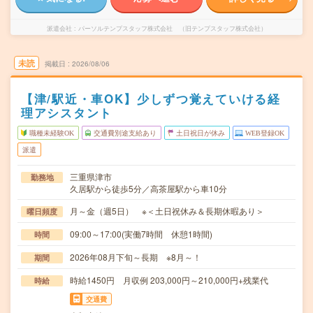
派遣会社
パーソルテンプスタッフ株式会社 （旧テンプスタッフ株式会社）
未読
掲載日
2026/08/06
【津/駅近・車OK】少しずつ覚えていける経
理アシスタント
職種未経験OK
交通費別途支給あり
土日祝日が休み
WEB登録OK
派遣
三重県津市
勤務地
久居駅から徒歩5分／高茶屋駅から車10分
月～金（週5日） ※＜土日祝休み＆長期休暇あり＞
曜日頻度
09:00～17:00(実働7時間 休憩1時間)
時間
2026年08月下旬～長期 ※8月～！
期間
時給1450円 月収例 203,000円～210,000円+残業代
時給
交通費