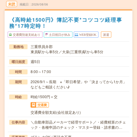
未読
掲載日
2026/08/06
《高時給1500円》簿記不要*コツコツ経理事
務*17時定時！
交通費別途支給あり
土日祝日が休み
WEB登録OK
派遣
三重県員弁郡
勤務地
東員駅から車5分／大泉(三重県)駅から車5分
週5日
曜日頻度
8:00～17:00
時間
2026/9/1～長期 ※「即日希望」や「決まってから1か月」
期間
などもご相談ください♪
時給1500円＋交
時給
交通費
交通費全額支給(会社規定あり)
＼自動車部品メーカーで経理サポート／・経費精算のチェ
仕事内容
ック・各種申請のチェック・マスター登録・請求書の…
ブランクOK / 英語力不要