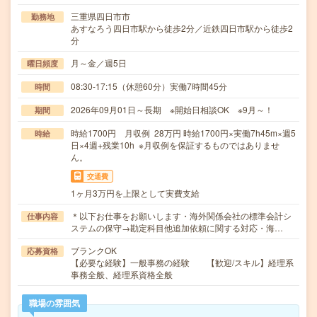
三重県四日市市
勤務地
あすなろう四日市駅から徒歩2分／近鉄四日市駅から徒歩2
分
月～金／週5日
曜日頻度
08:30-17:15（休憩60分）実働7時間45分
時間
2026年09月01日～長期 ※開始日相談OK ※9月～！
期間
時給1700円 月収例 28万円 時給1700円×実働7h45m×週5
時給
日×4週+残業10h ※月収例を保証するものではありませ
ん。
交通費
1ヶ月3万円を上限として実費支給
＊以下お仕事をお願いします・海外関係会社の標準会計シ
仕事内容
ステムの保守→勘定科目他追加依頼に関する対応・海…
ブランクOK
応募資格
【必要な経験】一般事務の経験 【歓迎/スキル】経理系
事務全般、経理系資格全般
職場の雰囲気