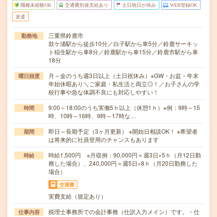
職種未経験OK
交通費別途支給あり
土日祝日が休み
WEB登録OK
派遣
三重県鈴鹿市
勤務地
鼓ケ浦駅から徒歩10分／白子駅から車5分／鈴鹿サーキッ
ト稲生駅から車8分／鈴鹿駅から車15分／鈴鹿市駅から車
18分
月～金のうち週3日以上（土日祝休み）※GW・お盆・年末
曜日頻度
年始休暇あり＼ご家庭・私生活と両立◎！／お子さんの学
校行事や急な体調不良にも対応しやすい！
9:00～18:00のうち実働5ｈ以上（休憩1ｈ）※例：9時～15
時間
時、10時～16時、9時～17時な…
即日～長期予定（3ヶ月更新） ※開始日相談OK！ ※希望者
期間
は将来的に社員登用のチャンスもあります
時給1,500円 ※月収例：90,000円＝週3日×5ｈ（月12日勤
時給
務した場合）、240,000円＝週5日×8ｈ（月20日勤務した
場合）
交通費
実費支給（規定あり）
税理士事務所での会計事務（仕訳入力メイン）です。・仕
仕事内容