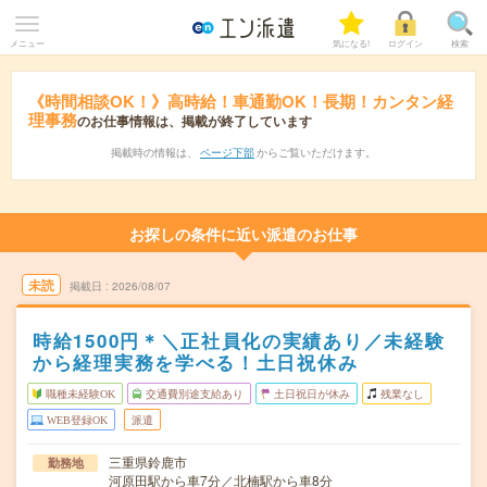
メニュー
気になる!
ログイン
検索
《時間相談OK！》高時給！車通勤OK！長期！カンタン経
理事務
のお仕事情報は、掲載が終了しています
掲載時の情報は、
ページ下部
からご覧いただけます。
お探しの条件に近い派遣のお仕事
未読
掲載日
2026/08/07
時給1500円＊＼正社員化の実績あり／未経験
から経理実務を学べる！土日祝休み
職種未経験OK
交通費別途支給あり
土日祝日が休み
残業なし
WEB登録OK
派遣
三重県鈴鹿市
勤務地
河原田駅から車7分／北楠駅から車8分