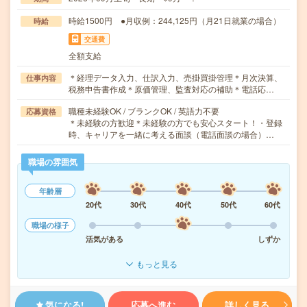
時給1500円 ●月収例：244,125円（月21日就業の場合）
時給
交通費
全額支給
＊経理データ入力、仕訳入力、売掛買掛管理＊月次決算、
仕事内容
税務申告書作成＊原価管理、監査対応の補助＊電話応…
職種未経験OK / ブランクOK / 英語力不要
応募資格
＊未経験の方歓迎＊未経験の方でも安心スタート！・登録
時、キャリアを一緒に考える面談（電話面談の場合）…
職場の雰囲気
年齢層
20代
30代
40代
50代
60代
職場の様子
活気がある
しずか
もっと見る
気になる!
応募へ進む
詳しく見る