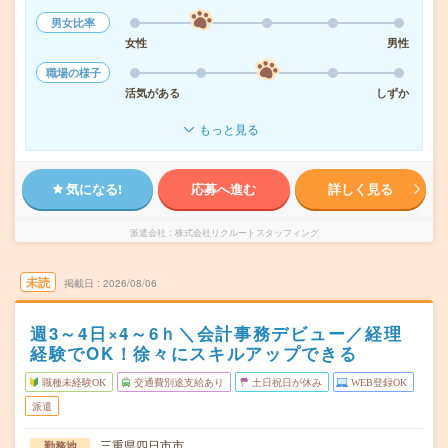
男女比率
女性
男性
職場の様子
活気がある
しずか
もっと見る
気になる!
応募へ進む
詳しく見る
派遣会社
株式会社リクルートスタッフィング
未読
掲載日
2026/08/06
週3～4日×4～6ｈ＼会計事務デビュー／経理
経験でOK！徐々にスキルアップできる
職種未経験OK
交通費別途支給あり
土日祝日が休み
WEB登録OK
派遣
三重県四日市市
勤務地