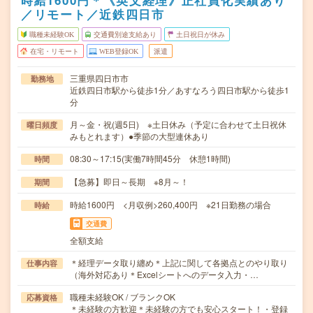
時給1600円＊《英文経理》正社員化実績あり
／リモート／近鉄四日市
職種未経験OK
交通費別途支給あり
土日祝日が休み
在宅・リモート
WEB登録OK
派遣
三重県四日市市
勤務地
近鉄四日市駅から徒歩1分／あすなろう四日市駅から徒歩1
分
月～金・祝(週5日) ※土日休み（予定に合わせて土日祝休
曜日頻度
みもとれます）●季節の大型連休あり
08:30～17:15(実働7時間45分 休憩1時間)
時間
【急募】即日～長期 ※8月～！
期間
時給1600円 <月収例>260,400円 ※21日勤務の場合
時給
交通費
全額支給
＊経理データ取り纏め＊上記に関して各拠点とのやり取り
仕事内容
（海外対応あり＊Excelシートへのデータ入力・…
職種未経験OK / ブランクOK
応募資格
＊未経験の方歓迎＊未経験の方でも安心スタート！・登録