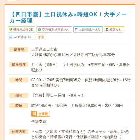
【四日市霞】土日祝休み×時短OK！大手メー
カー経理
職種未経験OK
交通費別途支給あり
土日祝日が休み
残業なし
WEB登録OK
派遣
三重県四日市市
勤務地
近鉄富田駅から車12分／近鉄四日市駅から車20分
月～金（週5日） ※土日祝休み ●年末年始・GW・夏季休
曜日頻度
暇あり
08:30～17:05(実働7時間35分 休憩1時間)※最短9時～16時
時間
まで時間相談OK
【急募】即日～長期 ※8月～！
期間
時給1450円～1500円 月収例 219,820円～227,400円
時給
交通費
全額支給
＊伝票（入出金・立替精算など）のチェック・承認、証憑
仕事内容
との突合＊請求書の発行・仕訳帳の確認＊出納業務（…