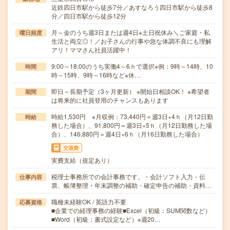
近鉄四日市駅から徒歩7分／あすなろう四日市駅から徒歩8
分／四日市駅から徒歩12分
月～金のうち週3日または週4日※土日祝休み＼ご家庭・私
曜日頻度
生活と両立◎！／お子さんの行事や急な体調不良にも理解
アリ！ママさん社員活躍中！
9:00～18:00のうち実働4～6ｈで選択※例：9時～14時、10
時間
時～15時、9時～16時など※休…
即日～長期予定（3ヶ月更新） ※開始日相談OK！ ※希望者
期間
は将来的に社員登用のチャンスもあります
時給1,530円 ※月収例：73,440円＝週3日×4ｈ（月12日勤
時給
務した場合）、91,800円＝週3日×5ｈ（月12日勤務した場
合）、146,880円＝週4日×6ｈ（月16日勤務した場合）
交通費
実費支給（規定あり）
税理士事務所での会計事務です。・会計ソフト入力・伝
仕事内容
票、帳簿整理・年末調整の補助・確定申告の補助・資料…
職種未経験OK / 英語力不要
応募資格
■企業での経理事務の経験■Excel（初級：SUM関数など）
■Word（初級：書式設定など）※週20…