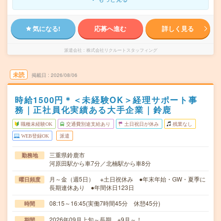
気になる!
応募へ進む
詳しく見る
派遣会社
株式会社リクルートスタッフィング
未読
掲載日
2026/08/06
時給1500円＊＜未経験OK＞経理サポート事
務｜正社員化実績ある大手企業｜鈴鹿
職種未経験OK
交通費別途支給あり
土日祝日が休み
残業なし
WEB登録OK
派遣
三重県鈴鹿市
勤務地
河原田駅から車7分／北楠駅から車8分
月～金（週5日） ※土日祝休み ●年末年始・GW・夏季に
曜日頻度
長期連休あり ●年間休日123日
08:15～16:45(実働7時間45分 休憩45分)
時間
2026年09月上旬～長期 ※9月～！
期間