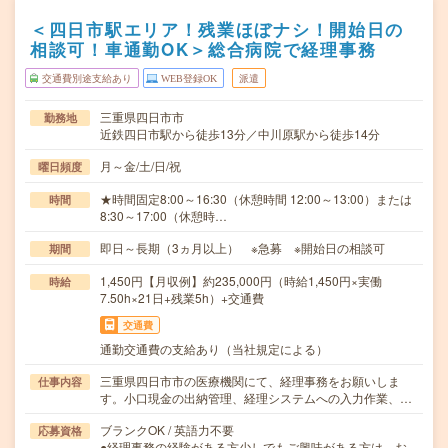
＜四日市駅エリア！残業ほぼナシ！開始日の
相談可！車通勤OK＞総合病院で経理事務
交通費別途支給あり
WEB登録OK
派遣
三重県四日市市
勤務地
近鉄四日市駅から徒歩13分／中川原駅から徒歩14分
月～金/土/日/祝
曜日頻度
★時間固定8:00～16:30（休憩時間 12:00～13:00）または
時間
8:30～17:00（休憩時…
即日～長期（3ヵ月以上） ※急募 ※開始日の相談可
期間
1,450円【月収例】約235,000円（時給1,450円×実働
時給
7.50h×21日+残業5h）+交通費
交通費
通勤交通費の支給あり（当社規定による）
三重県四日市市の医療機関にて、経理事務をお願いしま
仕事内容
す。小口現金の出納管理、経理システムへの入力作業、…
ブランクOK / 英語力不要
応募資格
●経理事務の経験がある方少しでもご興味がある方は、お