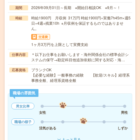
2026年09月01日～長期 ※開始日相談OK ※9月～！
期間
時給1900円 月収例 31万円 時給1900円×実働7h45m×週5
時給
日×4週+残業10h ※月収例を保証するものではありませ
ん。
交通費
1ヶ月3万円を上限として実費支給
＊以下お仕事をお願いします・海外関係会社の標準会計シ
仕事内容
ステムの保守→勘定科目他追加依頼に関する対応・海…
ブランクOK
応募資格
【必要な経験】一般事務の経験 【歓迎/スキル】経理系
事務全般、経理系資格全般
職場の雰囲気
男女比率
女性
男性
職場の様子
活気がある
しずか
もっと見る