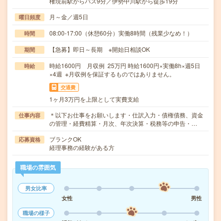
権現前駅からバス9分／伊勢中川駅から徒歩19分
月～金／週5日
曜日頻度
08:00-17:00（休憩60分）実働8時間（残業少なめ！）
時間
【急募】即日～長期 ※開始日相談OK
期間
時給1600円 月収例 25万円 時給1600円×実働8h×週5日
時給
×4週 ※月収例を保証するものではありません。
交通費
1ヶ月3万円を上限として実費支給
＊以下お仕事をお願いします・仕訳入力・債権債務、資金
仕事内容
の管理・経費精算・月次、年次決算・税務等の申告・…
ブランクOK
応募資格
経理事務の経験がある方
職場の雰囲気
男女比率
女性
男性
職場の様子