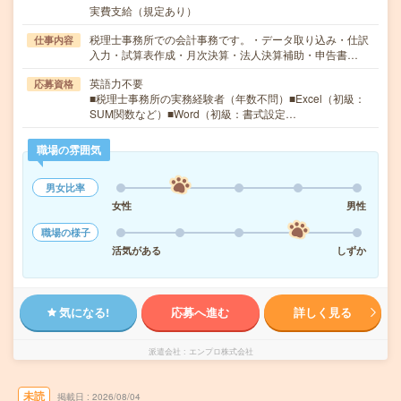
実費支給（規定あり）
税理士事務所での会計事務です。・データ取り込み・仕訳
仕事内容
入力・試算表作成・月次決算・法人決算補助・申告書…
英語力不要
応募資格
■税理士事務所の実務経験者（年数不問）■Excel（初級：
SUM関数など）■Word（初級：書式設定…
職場の雰囲気
男女比率
女性
男性
職場の様子
活気がある
しずか
気になる!
応募へ進む
詳しく見る
派遣会社
エンプロ株式会社
未読
掲載日
2026/08/04