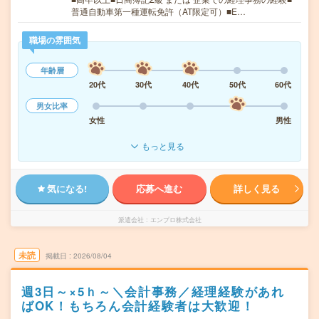
普通自動車第一種運転免許（AT限定可）■E…
職場の雰囲気
年齢層
20代
30代
40代
50代
60代
男女比率
女性
男性
もっと見る
気になる!
応募へ進む
詳しく見る
派遣会社
エンプロ株式会社
未読
掲載日
2026/08/04
週3日～×5ｈ～＼会計事務／経理経験があれ
ばOK！もちろん会計経験者は大歓迎！