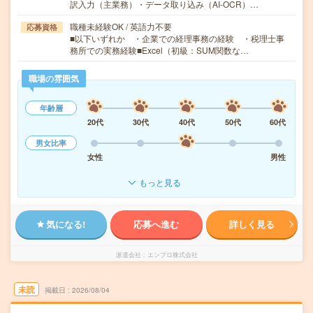
訳入力（主業務）・データ取り込み（AI-OCR）…
職種未経験OK / 英語力不要
応募資格
■以下いずれか ・企業での経理事務の経験 ・税理士事
務所での実務経験■Excel（初級：SUM関数な…
職場の雰囲気
年齢層
20代
30代
40代
50代
60代
男女比率
女性
男性
もっと見る
気になる!
応募へ進む
詳しく見る
派遣会社
エンプロ株式会社
未読
掲載日
2026/08/04