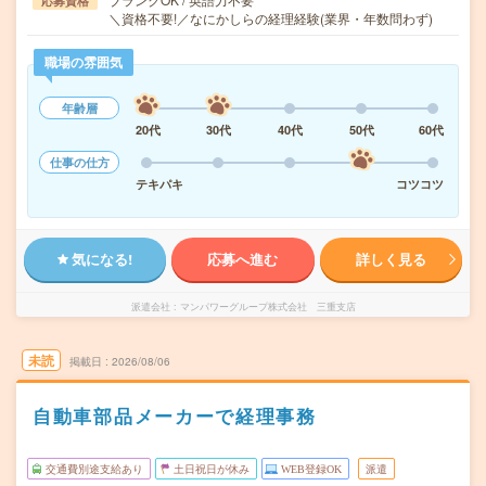
応募資格
＼資格不要!／なにかしらの経理経験(業界・年数問わず)
職場の雰囲気
年齢層
20代
30代
40代
50代
60代
仕事の仕方
テキパキ
コツコツ
気になる!
応募へ進む
詳しく見る
派遣会社
マンパワーグループ株式会社 三重支店
未読
掲載日
2026/08/06
自動車部品メーカーで経理事務
交通費別途支給あり
土日祝日が休み
WEB登録OK
派遣