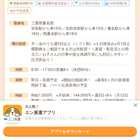
職種未経験OK
交通費別途支給あり
土日祝日が休み
WEB登録OK
紹介予定派遣
三重県桑名郡
勤務地
弥富駅から車15分／近鉄弥富駅から車15分／桑名駅から車
18分／西桑名駅から車18分
月～金のうち週3日以上（シフト制）※土日祝休み※月1回土
曜日頻度
曜勤務をご相談できる方は尚歓迎！＼家庭・私生活との両
立◎／お子さんの行事や急な体調不良にも対応しやすい！
託児所あり！
8:30～17:30の実働8ｈ（休憩60分）
時間
即日～長期予定 ※開始日相談OK！ ※最長6ヶ月の派遣期
期間
間終了後、パート社員登用の予定
時給1,500円 ※月収例：144,000円＝週3日×8ｈ（月12日
時給
勤務した場合）、240,000円＝週5日×8ｈ（月20日勤務し
た場合）
大人気！
エン派遣アプリ
交通費
派遣のお仕事情報がたくさん！プッシュ通知で受け取ろう！
実費支給（規定あり）
アプリをダウンロード
特別養護老人ホームでの経理事務です。・請求書の発行・
仕事内容
売掛金/買掛金の管理・支払業務・各種書類作成、準…