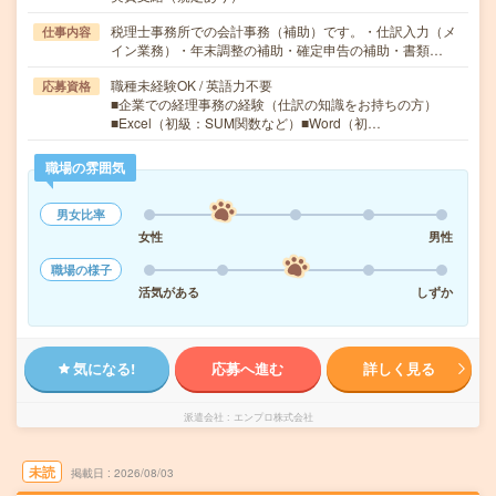
税理士事務所での会計事務（補助）です。・仕訳入力（メ
仕事内容
イン業務）・年末調整の補助・確定申告の補助・書類…
職種未経験OK / 英語力不要
応募資格
■企業での経理事務の経験（仕訳の知識をお持ちの方）
■Excel（初級：SUM関数など）■Word（初…
職場の雰囲気
男女比率
女性
男性
職場の様子
活気がある
しずか
気になる!
応募へ進む
詳しく見る
派遣会社
エンプロ株式会社
未読
掲載日
2026/08/03