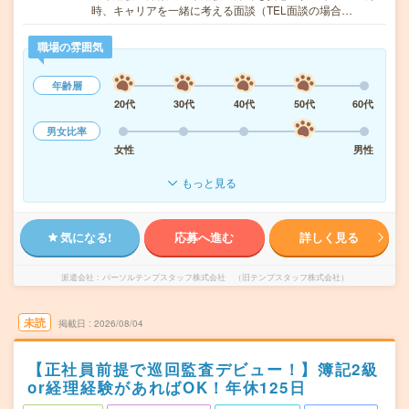
時、キャリアを一緒に考える面談（TEL面談の場合…
職場の雰囲気
年齢層
20代
30代
40代
50代
60代
男女比率
女性
男性
もっと見る
気になる!
応募へ進む
詳しく見る
派遣会社
パーソルテンプスタッフ株式会社 （旧テンプスタッフ株式会社）
未読
掲載日
2026/08/04
【正社員前提で巡回監査デビュー！】簿記2級
or経理経験があればOK！年休125日