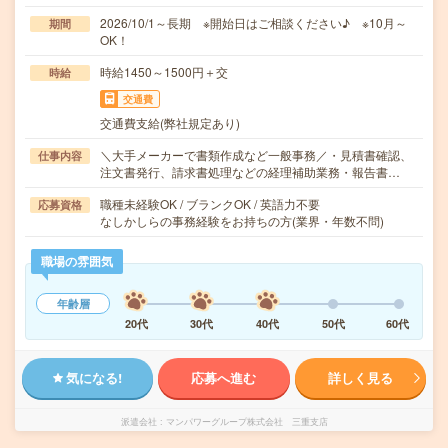
2026/10/1～長期 ※開始日はご相談ください♪ ※10月～
期間
OK！
時給1450～1500円＋交
時給
交通費
交通費支給(弊社規定あり)
＼大手メーカーで書類作成など一般事務／・見積書確認、
仕事内容
注文書発行、請求書処理などの経理補助業務・報告書…
職種未経験OK / ブランクOK / 英語力不要
応募資格
なしかしらの事務経験をお持ちの方(業界・年数不問)
職場の雰囲気
年齢層
20代
30代
40代
50代
60代
気になる!
応募へ進む
詳しく見る
派遣会社
マンパワーグループ株式会社 三重支店