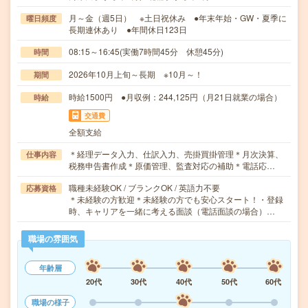
月～金（週5日） ※土日祝休み ●年末年始・GW・夏季に
曜日頻度
長期連休あり ●年間休日123日
08:15～16:45(実働7時間45分 休憩45分)
時間
2026年10月上旬～長期 ※10月～！
期間
時給1500円 ●月収例：244,125円（月21日就業の場合）
時給
交通費
全額支給
＊経理データ入力、仕訳入力、売掛買掛管理＊月次決算、
仕事内容
税務申告書作成＊原価管理、監査対応の補助＊電話応…
職種未経験OK / ブランクOK / 英語力不要
応募資格
＊未経験の方歓迎＊未経験の方でも安心スタート！・登録
時、キャリアを一緒に考える面談（電話面談の場合）…
職場の雰囲気
年齢層
20代
30代
40代
50代
60代
職場の様子