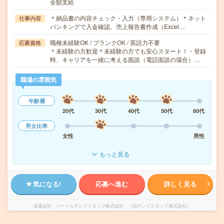
全額支給
＊納品書の内容チェック・入力（専用システム）＊ネット
仕事内容
バンキングで入金確認、売上報告書作成（Excel…
職種未経験OK / ブランクOK / 英語力不要
応募資格
＊未経験の方歓迎＊未経験の方でも安心スタート！・登録
時、キャリアを一緒に考える面談（電話面談の場合）…
職場の雰囲気
年齢層
20代
30代
40代
50代
60代
男女比率
女性
男性
もっと見る
気になる!
応募へ進む
詳しく見る
派遣会社
パーソルテンプスタッフ株式会社 （旧テンプスタッフ株式会社）