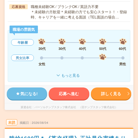
職種未経験OK / ブランクOK / 英語力不要
応募資格
＊未経験の方歓迎＊未経験の方でも安心スタート！・登録
時、キャリアを一緒に考える面談（TEL面談の場合…
職場の雰囲気
年齢層
20代
30代
40代
50代
60代
男女比率
女性
男性
もっと見る
気になる!
応募へ進む
詳しく見る
派遣会社
パーソルテンプスタッフ株式会社 （旧テンプスタッフ株式会社）
未読
掲載日
2026/08/04