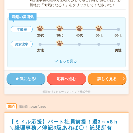
気軽に「★気になる！」をクリックしてくださいね！…
職場の雰囲気
年齢層
20代
30代
40代
50代
60代
男女比率
女性
男性
もっと見る
気になる!
応募へ進む
詳しく見る
派遣会社
ヒューマンリソシア株式会社
未読
掲載日
2026/08/03
【ミドル応援】パート社員前提！週3～×8ｈ
＼経理事務／簿記3級あれば〇！託児所有