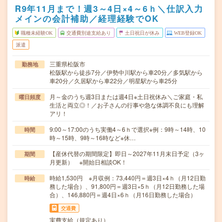
R9年11月まで！週3～4日×4～6ｈ＼仕訳入力
メインの会計補助／経理経験でOK
職種未経験OK
交通費別途支給あり
土日祝日が休み
WEB登録OK
派遣
三重県松阪市
勤務地
松阪駅から徒歩7分／伊勢中川駅から車20分／多気駅から
車20分／久居駅から車22分／明星駅から車25分
月～金のうち週3日または週4日※土日祝休み＼ご家庭・私
曜日頻度
生活と両立◎！／お子さんの行事や急な体調不良にも理解
アリ！
9:00～17:00のうち実働4～6ｈで選択※例：9時～14時、10
時間
時～15時、9時～16時など※休…
【産休代替の期間限定】即日～2027年11月末日予定（3ヶ
期間
月更新） ※開始日相談OK！
時給1,530円 ※月収例：73,440円＝週3日×4ｈ（月12日勤
時給
務した場合）、91,800円＝週3日×5ｈ（月12日勤務した場
合）、146,880円＝週4日×6ｈ（月16日勤務した場合）
交通費
実費支給（規定あり）