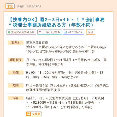
未読
掲載日
2026/08/05
【扶養内OK】週2～3日×4ｈ～！＊会計事務
＊税理士事務所経験ある方（年数不問）
交通費別途支給あり
土日祝日が休み
WEB登録OK
派遣
三重県四日市市
勤務地
近鉄四日市駅から徒歩9分／あすなろう四日市駅から徒歩
10分／四日市駅から車9分／霞ケ浦駅から車14分
月～金のうち週2日または 週3日（土日祝休み）※GW、夏
曜日頻度
季休暇、年末年始休暇アリ
9：00～18：00のうち実働4～6ｈで選択※例：9時～13
時間
時、10時～15時、9時～16時など※休…
即日～長期予定（3ヶ月更新）※開始日相談OK！ ※将来的に
期間
は直接雇用の可能性あり！
時給 1,650円 ＋ 交通費実費支給（規定あり） ＜月収例
時給
＞ ・52,800円＝週2日×4ｈ（月8日勤務した場合） ・
118,800円＝週3日×6ｈ（月12日勤務した場合）
交通費