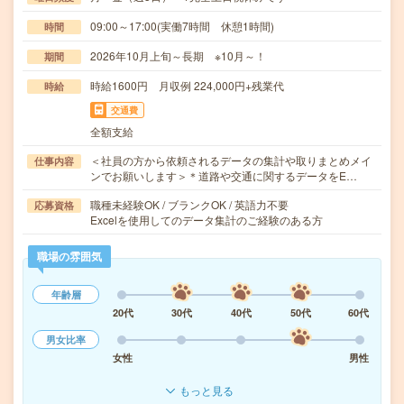
09:00～17:00(実働7時間 休憩1時間)
時間
2026年10月上旬～長期 ※10月～！
期間
時給1600円 月収例 224,000円+残業代
時給
交通費
全額支給
＜社員の方から依頼されるデータの集計や取りまとめメイ
仕事内容
ンでお願いします＞＊道路や交通に関するデータをE…
職種未経験OK / ブランクOK / 英語力不要
応募資格
Excelを使用してのデータ集計のご経験のある方
職場の雰囲気
年齢層
20代
30代
40代
50代
60代
男女比率
女性
男性
もっと見る