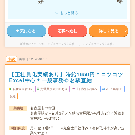
女性
男性
もっと見る
気になる!
応募へ進む
詳しく見る
派遣会社
パーソルテンプスタッフ株式会社 （旧テンプスタッフ株式会社）
未読
掲載日
2026/08/06
【正社員化実績あり】時給1650円＊コツコツ
Excel中心＊一般事務＠名駅直結
職種未経験OK
交通費別途支給あり
土日祝日が休み
WEB登録OK
派遣
名古屋市中村区
勤務地
名古屋駅から徒歩3分／名鉄名古屋駅から徒歩2分／近鉄名
古屋駅から徒歩3分
月～金（週5日） ※完全土日祝休み！有休取得率が高い企
曜日頻度
業ですよ！