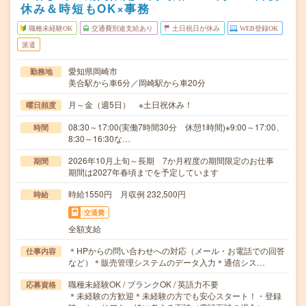
休み＆時短もOK×事務
職種未経験OK
交通費別途支給あり
土日祝日が休み
WEB登録OK
派遣
愛知県岡崎市
勤務地
美合駅から車6分／岡崎駅から車20分
月～金（週5日） ※土日祝休み！
曜日頻度
08:30～17:00(実働7時間30分 休憩1時間)※9:00～17:00、
時間
8:30～16:30な…
2026年10月上旬～長期 7か月程度の期間限定のお仕事
期間
期間は2027年春頃までを予定しています
時給1550円 月収例 232,500円
時給
交通費
全額支給
＊HPからの問い合わせへの対応（メール・お電話での回答
仕事内容
など）＊販売管理システムのデータ入力＊通信シス…
職種未経験OK / ブランクOK / 英語力不要
応募資格
＊未経験の方歓迎＊未経験の方でも安心スタート！・登録