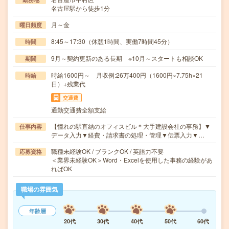
名古屋駅から徒歩1分
月～金
曜日頻度
8:45～17:30（休憩1時間、実働7時間45分）
時間
9月～契約更新のある長期 ※10月～スタートも相談OK
期間
時給1600円～ 月収例:26万400円（1600円×7.75h×21
時給
日）+残業代
交通費
通勤交通費全額支給
【憧れの駅直結のオフィスビル＊大手建設会社の事務】▼
仕事内容
データ入力▼経費・請求書の処理・管理▼伝票入力▼…
職種未経験OK / ブランクOK / 英語力不要
応募資格
＜業界未経験OK＞Word・Excelを使用した事務の経験があ
ればOK
職場の雰囲気
年齢層
20代
30代
40代
50代
60代