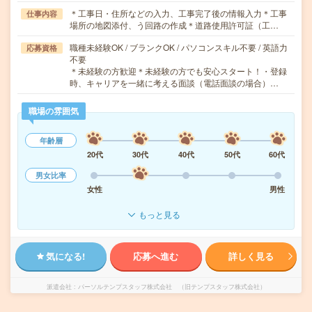
＊工事日・住所などの入力、工事完了後の情報入力＊工事
仕事内容
場所の地図添付、う回路の作成＊道路使用許可証（工…
職種未経験OK / ブランクOK / パソコンスキル不要 / 英語力
応募資格
不要
＊未経験の方歓迎＊未経験の方でも安心スタート！・登録
時、キャリアを一緒に考える面談（電話面談の場合）…
職場の雰囲気
年齢層
20代
30代
40代
50代
60代
男女比率
女性
男性
もっと見る
気になる!
応募へ進む
詳しく見る
派遣会社
パーソルテンプスタッフ株式会社 （旧テンプスタッフ株式会社）