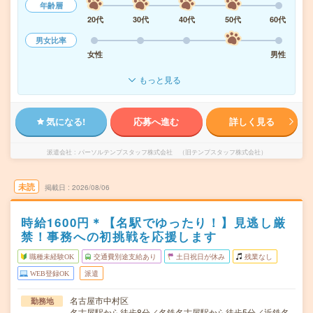
年齢層
20代
30代
40代
50代
60代
男女比率
女性
男性
もっと見る
気になる!
応募へ進む
詳しく見る
派遣会社
パーソルテンプスタッフ株式会社 （旧テンプスタッフ株式会社）
未読
掲載日
2026/08/06
時給1600円＊【名駅でゆったり！】見逃し厳
禁！事務への初挑戦を応援します
職種未経験OK
交通費別途支給あり
土日祝日が休み
残業なし
WEB登録OK
派遣
名古屋市中村区
勤務地
名古屋駅から徒歩8分／名鉄名古屋駅から徒歩5分／近鉄名