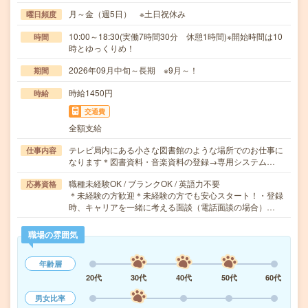
月～金（週5日） ※土日祝休み
曜日頻度
10:00～18:30(実働7時間30分 休憩1時間)※開始時間は10
時間
時とゆっくりめ！
2026年09月中旬～長期 ※9月～！
期間
時給1450円
時給
交通費
全額支給
テレビ局内にある小さな図書館のような場所でのお仕事に
仕事内容
なります＊図書資料・音楽資料の登録→専用システム…
職種未経験OK / ブランクOK / 英語力不要
応募資格
＊未経験の方歓迎＊未経験の方でも安心スタート！・登録
時、キャリアを一緒に考える面談（電話面談の場合）…
職場の雰囲気
年齢層
20代
30代
40代
50代
60代
男女比率