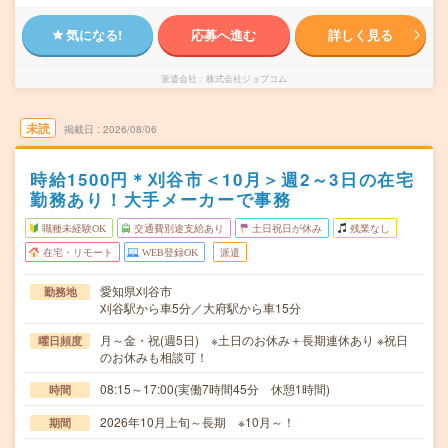
気になる!
応募へ進む
詳しく見る
派遣会社
株式会社ジョブコム
未読
掲載日
2026/08/06
時給1500円＊刈谷市＜10月＞週2～3日の在宅
勤務あり！大手メーカーで事務
職種未経験OK
交通費別途支給あり
土日祝日が休み
残業なし
在宅・リモート
WEB登録OK
派遣
愛知県刈谷市
勤務地
刈谷駅から車5分／大府駅から車15分
月～金・祝(週5日) ※土日のお休み＋長期連休あり ※祝日
曜日頻度
のお休みも相談可！
08:15～17:00(実働7時間45分 休憩1時間)
時間
2026年10月上旬～長期 ※10月～！
期間