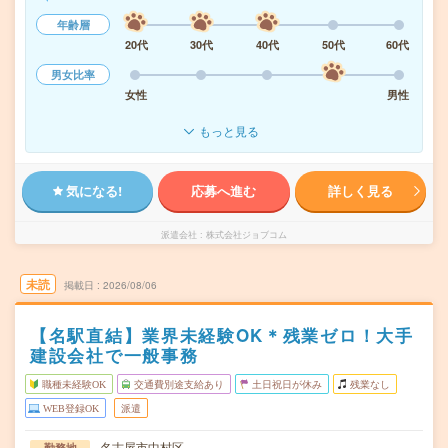
年齢層
20代
30代
40代
50代
60代
男女比率
女性
男性
もっと見る
気になる!
応募へ進む
詳しく見る
派遣会社
株式会社ジョブコム
未読
掲載日
2026/08/06
【名駅直結】業界未経験OK＊残業ゼロ！大手
建設会社で一般事務
職種未経験OK
交通費別途支給あり
土日祝日が休み
残業なし
WEB登録OK
派遣
名古屋市中村区
勤務地