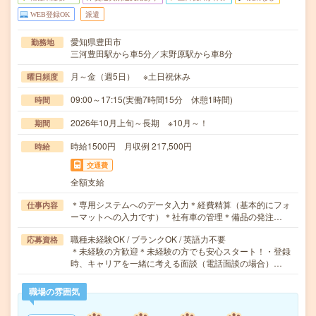
WEB登録OK
派遣
愛知県豊田市
勤務地
三河豊田駅から車5分／末野原駅から車8分
月～金（週5日） ※土日祝休み
曜日頻度
09:00～17:15(実働7時間15分 休憩1時間)
時間
2026年10月上旬～長期 ※10月～！
期間
時給1500円 月収例 217,500円
時給
交通費
全額支給
＊専用システムへのデータ入力＊経費精算（基本的にフォ
仕事内容
ーマットへの入力です）＊社有車の管理＊備品の発注…
職種未経験OK / ブランクOK / 英語力不要
応募資格
＊未経験の方歓迎＊未経験の方でも安心スタート！・登録
時、キャリアを一緒に考える面談（電話面談の場合）…
職場の雰囲気