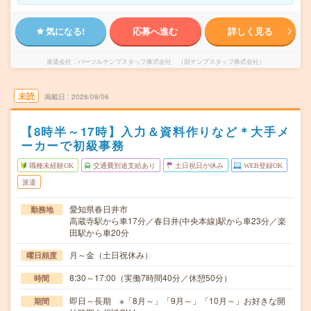
気になる!
応募へ進む
詳しく見る
派遣会社
パーソルテンプスタッフ株式会社 （旧テンプスタッフ株式会社）
未読
掲載日
2026/08/06
【8時半～17時】入力＆資料作りなど＊大手メ
ーカーで初級事務
職種未経験OK
交通費別途支給あり
土日祝日が休み
WEB登録OK
派遣
愛知県春日井市
勤務地
高蔵寺駅から車17分／春日井(中央本線)駅から車23分／楽
田駅から車20分
月～金（土日祝休み）
曜日頻度
8:30～17:00（実働7時間40分／休憩50分）
時間
即日～長期 ※「8月～」「9月～」「10月～」お好きな開
期間