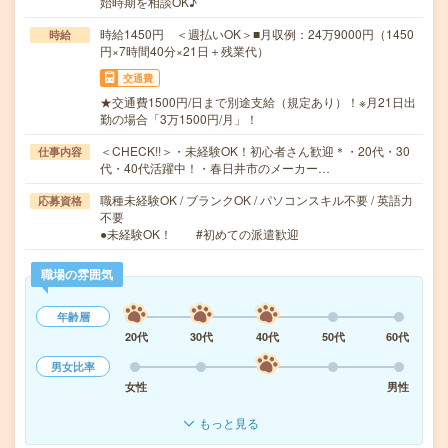
始時期を相談OK♪
時給1450円 ＜週払いOK＞■月収例：24万9000円（1450
時給
円×7時間40分×21日＋残業代）
交通費
★交通費1500円/日まで別途支給（規定あり）！※月21日出
勤の場合「3万1500円/月」！
＜CHECK!!＞・未経験OK！初心者さん歓迎＊・20代・30
仕事内容
代・40代活躍中！・春日井市のメーカー…
職種未経験OK / ブランクOK / パソコンスキル不要 / 英語力
応募資格
不要
●未経験OK！ #初めての派遣歓迎
職場の雰囲気
年齢層
20代
30代
40代
50代
60代
男女比率
女性
男性
もっと見る