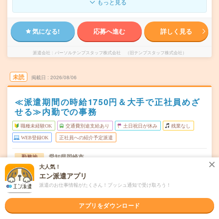
もっと見る
気になる!
応募へ進む
詳しく見る
派遣会社
パーソルテンプスタッフ株式会社 （旧テンプスタッフ株式会社）
未読
掲載日
2026/08/06
≪派遣期間の時給1750円＆大手で正社員めざ
せる≫内勤での事務
職種未経験OK
交通費別途支給あり
土日祝日が休み
残業なし
WEB登録OK
正社員への紹介予定派遣
愛知県岡崎市
勤務地
東岡崎駅から徒歩8分／岡崎駅から民間バス24分
大人気！
エン派遣アプリ
月～金（週5日） ※完全土日祝休み！
曜日頻度
派遣のお仕事情報がたくさん！プッシュ通知で受け取ろう！
09:00～17:00(実働7時間 休憩1時間)
時間
アプリをダウンロード
2026年10月上旬～長期 ※10月～！
期間