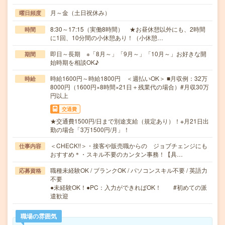
月～金（土日祝休み）
曜日頻度
8:30～17:15（実働8時間） ★お昼休憩以外にも、2時間
時間
に1回、10分間の小休憩あり！（小休憩…
即日～長期 ※「8月～」「9月～」「10月～」お好きな開
期間
始時期を相談OK♪
時給1600円～時給1800円 ＜週払いOK＞ ■月収例：32万
時給
8000円（1600円×8時間×21日＋残業代の場合）#月収30万
円以上
交通費
★交通費1500円/日まで別途支給（規定あり）！※月21日出
勤の場合「3万1500円/月」！
＜CHECK!!＞・接客や販売職からの ジョブチェンジにも
仕事内容
おすすめ＊・スキル不要のカンタン事務！【具…
職種未経験OK / ブランクOK / パソコンスキル不要 / 英語力
応募資格
不要
●未経験OK！●PC：入力ができればOK！ #初めての派
遣歓迎
職場の雰囲気