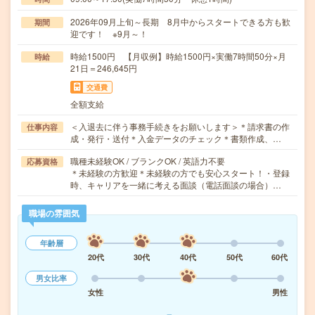
2026年09月上旬～長期 8月中からスタートできる方も歓
期間
迎です！ ※9月～！
時給1500円 【月収例】時給1500円×実働7時間50分×月
時給
21日＝246,645円
交通費
全額支給
＜入退去に伴う事務手続きをお願いします＞＊請求書の作
仕事内容
成・発行・送付＊入金データのチェック＊書類作成、…
職種未経験OK / ブランクOK / 英語力不要
応募資格
＊未経験の方歓迎＊未経験の方でも安心スタート！・登録
時、キャリアを一緒に考える面談（電話面談の場合）…
職場の雰囲気
年齢層
20代
30代
40代
50代
60代
男女比率
女性
男性