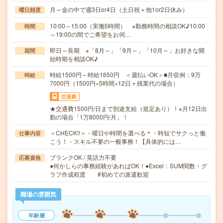
月～金の中で週3日or4日（土日祝＋他1or2日休み）
曜日頻度
10:00～15:00（実働5時間） ※勤務時間の相談OK♪10:00
時間
～19:00の間でご希望をお伺…
即日～長期 ※「8月～」「9月～」「10月～」お好きな開
期間
始時期を相談OK♪
時給1500円～時給1650円 ＜週払いOK＞■月収例：9万
時給
7000円（1500円×5時間×12日＋残業代の場合）
交通費
★交通費1500円/日まで別途支給（規定あり）！※月12日出
勤の場合「1万8000円/月」！
＜CHECK!!＞・曜日や時間を選べる＊・時短でサクっと働
仕事内容
こう！・スキル不要の一般事務！【具体的には…
ブランクOK / 英語力不要
応募資格
●何かしらの事務経験があればOK！●Excel：SUM関数・グ
ラフ作成程度 #初めての派遣歓迎
職場の雰囲気
年齢層