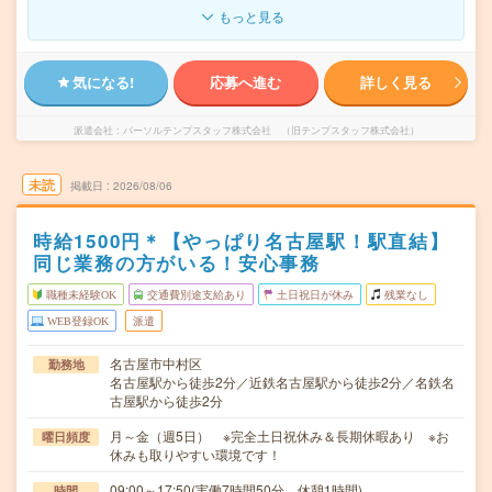
もっと見る
気になる!
応募へ進む
詳しく見る
派遣会社
パーソルテンプスタッフ株式会社 （旧テンプスタッフ株式会社）
未読
掲載日
2026/08/06
時給1500円＊【やっぱり名古屋駅！駅直結】
同じ業務の方がいる！安心事務
職種未経験OK
交通費別途支給あり
土日祝日が休み
残業なし
WEB登録OK
派遣
名古屋市中村区
勤務地
名古屋駅から徒歩2分／近鉄名古屋駅から徒歩2分／名鉄名
古屋駅から徒歩2分
月～金（週5日） ※完全土日祝休み＆長期休暇あり ※お
曜日頻度
休みも取りやすい環境です！
09:00～17:50(実働7時間50分 休憩1時間)
時間