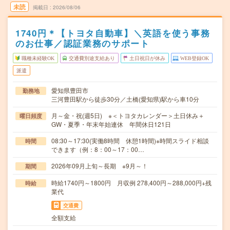
未読
掲載日
2026/08/06
1740円＊【トヨタ自動車】＼英語を使う事務
のお仕事／認証業務のサポート
職種未経験OK
交通費別途支給あり
土日祝日が休み
WEB登録OK
派遣
愛知県豊田市
勤務地
三河豊田駅から徒歩30分／土橋(愛知県)駅から車10分
月～金・祝(週5日) ※＜トヨタカレンダー＞土日休み＋
曜日頻度
GW・夏季・年末年始連休 年間休日121日
08:30～17:30(実働8時間 休憩1時間)※時間スライド相談
時間
できます（例：8：00～17：00…
2026年09月上旬～長期 ※9月～！
期間
時給1740円～1800円 月収例 278,400円～288,000円+残
時給
業代
交通費
全額支給