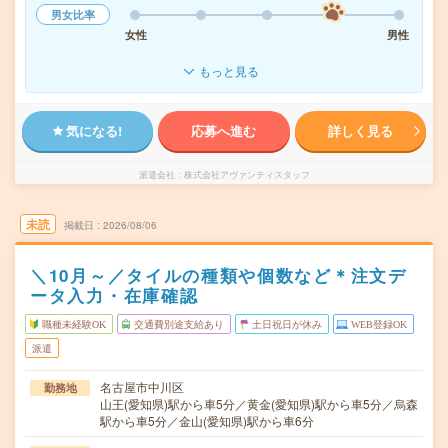
男女比率
女性
男性
もっと見る
気になる!
応募へ進む
詳しく見る
派遣会社
株式会社アヴァンティスタッフ
未読
掲載日
2026/08/06
＼10月～／タイルの種類や個数など＊注文デ
ータ入力・在庫確認
職種未経験OK
交通費別途支給あり
土日祝日が休み
WEB登録OK
派遣
名古屋市中川区
勤務地
山王(愛知県)駅から車5分／黄金(愛知県)駅から車5分／烏森
駅から車5分／金山(愛知県)駅から車6分