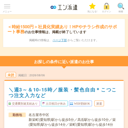
メニュー
気になる!
ログイン
検索
＜時給1500円＞社員化実績あり！HPやチラシ作成のサポ
ート事務
のお仕事情報は、掲載が終了しています
掲載時の情報は、
ページ下部
からご覧いただけます。
お探しの条件に近い派遣のお仕事
未読
掲載日
2026/08/06
＼週3～＆10-15時／服装・髪色自由＊こつこ
つ注文入力など
交通費別途支給あり
土日祝日が休み
WEB登録OK
派遣
名古屋市中区
勤務地
新栄町(愛知県)駅から徒歩5分／高岳駅から徒歩10分／栄
(愛知県)駅から徒歩14分／栄町(愛知県)駅から徒歩14分