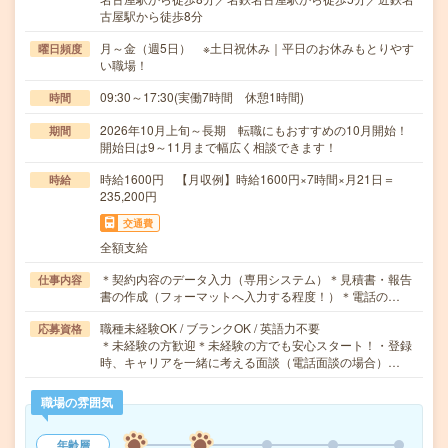
古屋駅から徒歩8分
月～金（週5日） ※土日祝休み｜平日のお休みもとりやす
曜日頻度
い職場！
09:30～17:30(実働7時間 休憩1時間)
時間
2026年10月上旬～長期 転職にもおすすめの10月開始！
期間
開始日は9～11月まで幅広く相談できます！
時給1600円 【月収例】時給1600円×7時間×月21日＝
時給
235,200円
交通費
全額支給
＊契約内容のデータ入力（専用システム）＊見積書・報告
仕事内容
書の作成（フォーマットへ入力する程度！）＊電話の…
職種未経験OK / ブランクOK / 英語力不要
応募資格
＊未経験の方歓迎＊未経験の方でも安心スタート！・登録
時、キャリアを一緒に考える面談（電話面談の場合）…
職場の雰囲気
年齢層