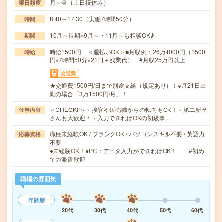
月～金（土日祝休み）
曜日頻度
8:40～17:30（実働7時間50分）
時間
10月～長期※9月～・11月～も相談OK♪
期間
時給1500円 ＜週払いOK＞■月収例：26万4000円（1500
時給
円×7時間50分×21日＋残業代） #月収25万円以上
交通費
★交通費1500円/日まで別途支給（規定あり）！※月21日出
勤の場合「3万1500円/月」！
＜CHECK!!＞・接客や販売職からの転向もOK！・第二新卒
仕事内容
さんも大歓迎＊・入力できればOKの初級事…
職種未経験OK / ブランクOK / パソコンスキル不要 / 英語力
応募資格
不要
●未経験OK！●PC：データ入力ができればOK！ #初め
ての派遣歓迎
職場の雰囲気
年齢層
20代
30代
40代
50代
60代