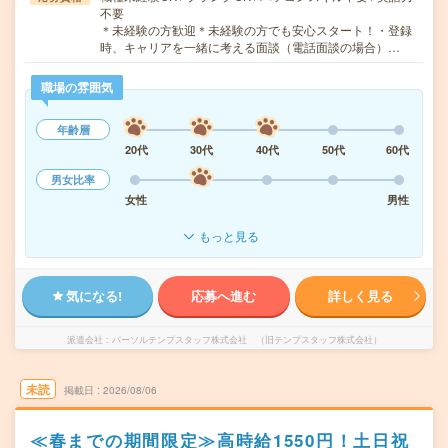
不要
＊未経験の方歓迎＊未経験の方でも安心スタート！・登録
時、キャリアを一緒に考える面談（電話面談の場合）…
職場の雰囲気
年齢層
20代
30代
40代
50代
60代
男女比率
女性
男性
もっと見る
気になる!
応募へ進む
詳しく見る
派遣会社
パーソルテンプスタッフ株式会社 （旧テンプスタッフ株式会社）
未読
掲載日
2026/08/06
≪春までの期間限定≫高時給1550円！土日祝