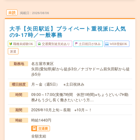
未読
掲載日
2026/08/06
大手【矢田駅近】プライベート重視派に人気
の9-17時／一般事務
職種未経験OK
交通費別途支給あり
土日祝日が休み
WEB登録OK
派遣
名古屋市東区
勤務地
矢田(愛知県)駅から徒歩3分／ナゴヤドーム前矢田駅から徒
歩5分
月～金（週5日） ※土日祝休み
曜日頻度
09:00～17:00(実働7時間 休憩1時間)※ちょうどいい7H勤
時間
務♪もう少し長く働きたいという方…
2026年10月上旬～長期 ※10月～！
期間
時給1440円
時給
交通費
全額支給