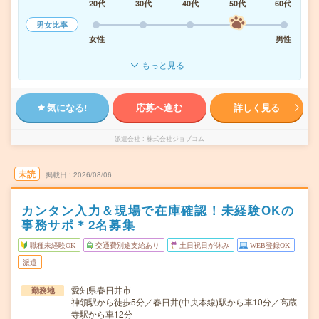
20代
30代
40代
50代
60代
男女比率
女性
男性
もっと見る
気になる!
応募へ進む
詳しく見る
派遣会社
株式会社ジョブコム
未読
掲載日
2026/08/06
カンタン入力＆現場で在庫確認！未経験OKの
事務サポ＊2名募集
職種未経験OK
交通費別途支給あり
土日祝日が休み
WEB登録OK
派遣
愛知県春日井市
勤務地
神領駅から徒歩5分／春日井(中央本線)駅から車10分／高蔵
寺駅から車12分