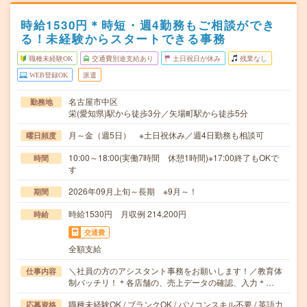
時給1530円＊時短・週4勤務もご相談ができ
る！未経験からスタートできる事務
職種未経験OK
交通費別途支給あり
土日祝日が休み
残業なし
WEB登録OK
派遣
名古屋市中区
勤務地
栄(愛知県)駅から徒歩3分／矢場町駅から徒歩5分
月～金（週5日） ※土日祝休み／週4日勤務も相談可
曜日頻度
10:00～18:00(実働7時間 休憩1時間)※17:00終了もOKで
時間
す
2026年09月上旬～長期 ※9月～！
期間
時給1530円 月収例 214,200円
時給
交通費
全額支給
＼社員の方のアシスタント事務をお願いします！／教育体
仕事内容
制バッチリ！＊各店舗の、売上データの確認、入力＊…
職種未経験OK / ブランクOK / パソコンスキル不要 / 英語力
応募資格