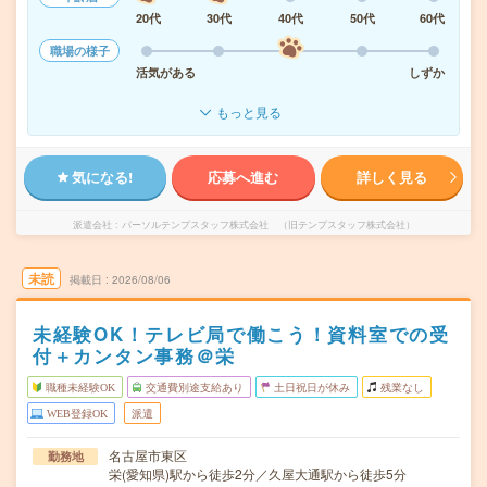
20代
30代
40代
50代
60代
職場の様子
活気がある
しずか
もっと見る
気になる!
応募へ進む
詳しく見る
派遣会社
パーソルテンプスタッフ株式会社 （旧テンプスタッフ株式会社）
未読
掲載日
2026/08/06
未経験OK！テレビ局で働こう！資料室での受
付＋カンタン事務＠栄
職種未経験OK
交通費別途支給あり
土日祝日が休み
残業なし
WEB登録OK
派遣
名古屋市東区
勤務地
栄(愛知県)駅から徒歩2分／久屋大通駅から徒歩5分