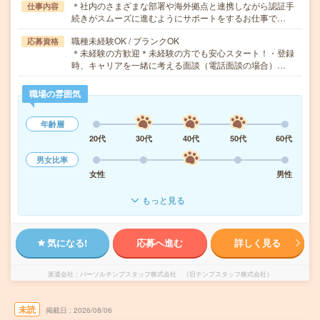
＊社内のさまざまな部署や海外拠点と連携しながら認証手
仕事内容
続きがスムーズに進むようにサポートをするお仕事で…
職種未経験OK / ブランクOK
応募資格
＊未経験の方歓迎＊未経験の方でも安心スタート！・登録
時、キャリアを一緒に考える面談（電話面談の場合）…
職場の雰囲気
年齢層
20代
30代
40代
50代
60代
男女比率
女性
男性
もっと見る
気になる!
応募へ進む
詳しく見る
派遣会社
パーソルテンプスタッフ株式会社 （旧テンプスタッフ株式会社）
未読
掲載日
2026/08/06