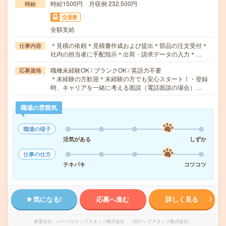
時給1500円 月収例 232,500円
時給
交通費
全額支給
＊見積の依頼＊見積書作成および提出＊部品の注文受付＊
仕事内容
社内の担当者に手配指示＊出荷・請求データの入力＊…
職種未経験OK / ブランクOK / 英語力不要
応募資格
＊未経験の方歓迎＊未経験の方でも安心スタート！・登録
時、キャリアを一緒に考える面談（電話面談の場合）…
職場の雰囲気
職場の様子
活気がある
しずか
仕事の仕方
テキパキ
コツコツ
気になる!
応募へ進む
詳しく見る
派遣会社
パーソルテンプスタッフ株式会社 （旧テンプスタッフ株式会社）