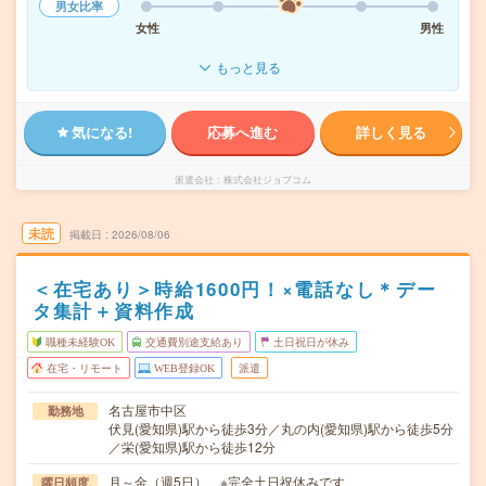
男女比率
女性
男性
もっと見る
気になる!
応募へ進む
詳しく見る
派遣会社
株式会社ジョブコム
未読
掲載日
2026/08/06
＜在宅あり＞時給1600円！×電話なし＊デー
タ集計＋資料作成
職種未経験OK
交通費別途支給あり
土日祝日が休み
在宅・リモート
WEB登録OK
派遣
名古屋市中区
勤務地
伏見(愛知県)駅から徒歩3分／丸の内(愛知県)駅から徒歩5分
／栄(愛知県)駅から徒歩12分
月～金（週5日） ※完全土日祝休みです
曜日頻度