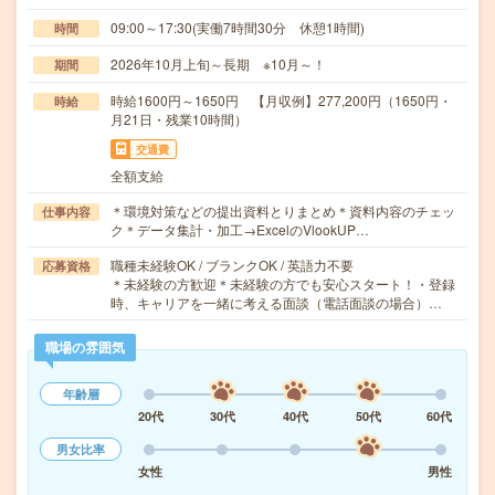
09:00～17:30(実働7時間30分 休憩1時間)
時間
2026年10月上旬～長期 ※10月～！
期間
時給1600円～1650円 【月収例】277,200円（1650円・
時給
月21日・残業10時間）
交通費
全額支給
＊環境対策などの提出資料とりまとめ＊資料内容のチェッ
仕事内容
ク＊データ集計・加工→ExcelのVlookUP…
職種未経験OK / ブランクOK / 英語力不要
応募資格
＊未経験の方歓迎＊未経験の方でも安心スタート！・登録
時、キャリアを一緒に考える面談（電話面談の場合）…
職場の雰囲気
年齢層
20代
30代
40代
50代
60代
男女比率
女性
男性