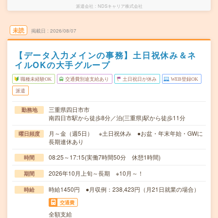
派遣会社
NDSキャリア株式会社
未読
掲載日
2026/08/07
【データ入力メインの事務】土日祝休み＆ネ
イルOKの大手グループ
職種未経験OK
交通費別途支給あり
土日祝日が休み
WEB登録OK
派遣
三重県四日市市
勤務地
南四日市駅から徒歩8分／泊(三重県)駅から徒歩11分
月～金（週5日） ※土日祝休み ●お盆・年末年始・GWに
曜日頻度
長期連休あり
08:25～17:15(実働7時間50分 休憩1時間)
時間
2026年10月上旬～長期 ※10月～！
期間
時給1450円 ●月収例：238,423円（月21日就業の場合）
時給
交通費
全額支給