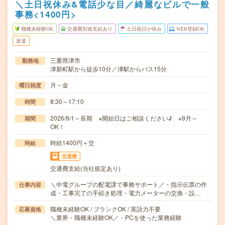
＼土日祝休み&電話少な目／綺麗なビルで一般
事務<1400円>
職種未経験OK
交通費別途支給あり
土日祝日が休み
WEB登録OK
派遣
三重県津市
勤務地
津新町駅から徒歩10分／津駅からバス15分
月～金
曜日頻度
8:30～17:10
時間
2026/9/1～長期 ※開始日はご相談ください♪ ※9月～
期間
OK！
時給1400円＋交
時給
交通費
交通費支給(当社規定あり)
＼中電グループの配電課で事務サポート／・指示伝票の作
仕事内容
成・工事完了の手続き処理・電力メーターの交換・設…
職種未経験OK / ブランクOK / 英語力不要
応募資格
＼業界・職種未経験OK／・PCを使った業務経験