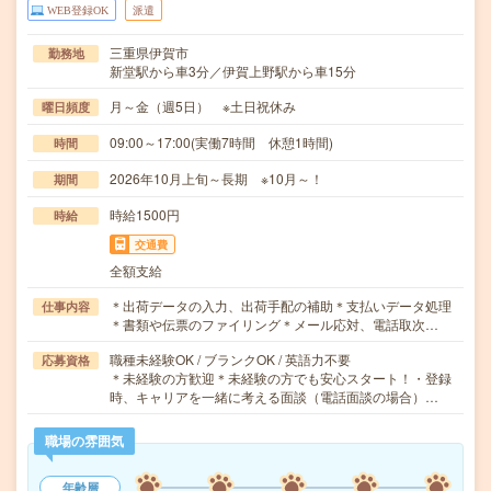
WEB登録OK
派遣
三重県伊賀市
勤務地
新堂駅から車3分／伊賀上野駅から車15分
月～金（週5日） ※土日祝休み
曜日頻度
09:00～17:00(実働7時間 休憩1時間)
時間
2026年10月上旬～長期 ※10月～！
期間
時給1500円
時給
交通費
全額支給
＊出荷データの入力、出荷手配の補助＊支払いデータ処理
仕事内容
＊書類や伝票のファイリング＊メール応対、電話取次…
職種未経験OK / ブランクOK / 英語力不要
応募資格
＊未経験の方歓迎＊未経験の方でも安心スタート！・登録
時、キャリアを一緒に考える面談（電話面談の場合）…
職場の雰囲気
年齢層