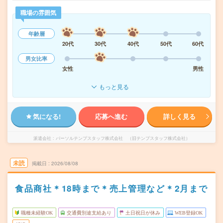
職場の雰囲気
年齢層
20代
30代
40代
50代
60代
男女比率
女性
男性
もっと見る
気になる!
応募へ進む
詳しく見る
派遣会社
パーソルテンプスタッフ株式会社 （旧テンプスタッフ株式会社）
未読
掲載日
2026/08/08
食品商社＊18時まで＊売上管理など＊2月まで
職種未経験OK
交通費別途支給あり
土日祝日が休み
WEB登録OK