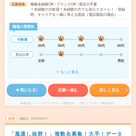
職種未経験OK / ブランクOK / 英語力不要
応募資格
＊未経験の方歓迎＊未経験の方でも安心スタート！・登録
時、キャリアを一緒に考える面談（電話面談の場合）…
職場の雰囲気
年齢層
20代
30代
40代
50代
60代
男女比率
女性
男性
もっと見る
気になる!
応募へ進む
詳しく見る
派遣会社
パーソルテンプスタッフ株式会社 （旧テンプスタッフ株式会社）
未読
掲載日
2026/08/07
「風通し抜群！」複数名募集！大手！データ