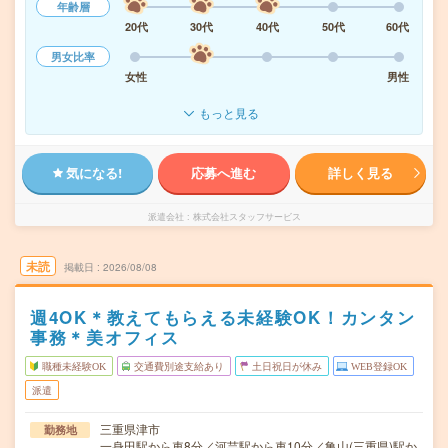
年齢層
20代
30代
40代
50代
60代
男女比率
女性
男性
もっと見る
気になる!
応募へ進む
詳しく見る
派遣会社
株式会社スタッフサービス
未読
掲載日
2026/08/08
週4OK＊教えてもらえる未経験OK！カンタン
事務＊美オフィス
職種未経験OK
交通費別途支給あり
土日祝日が休み
WEB登録OK
派遣
三重県津市
勤務地
一身田駅から車8分／河芸駅から車10分／亀山(三重県)駅か