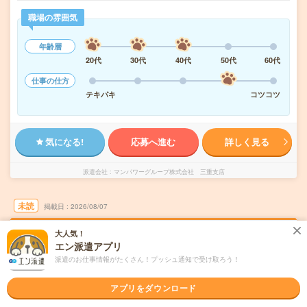
職場の雰囲気
年齢層
20代
30代
40代
50代
60代
仕事の仕方
テキパキ
コツコツ
気になる!
応募へ進む
詳しく見る
派遣会社
マンパワーグループ株式会社 三重支店
未読
掲載日
2026/08/07
大人気！
<未経験OK／時短可／50代歓迎！>データ入
エン派遣アプリ
力メインの事務！
派遣のお仕事情報がたくさん！プッシュ通知で受け取ろう！
職種未経験OK
交通費別途支給あり
土日祝日が休み
WEB登録OK
アプリをダウンロード
派遣