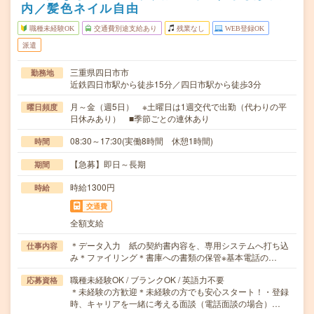
内／髪色ネイル自由
職種未経験OK
交通費別途支給あり
残業なし
WEB登録OK
派遣
三重県四日市市
勤務地
近鉄四日市駅から徒歩15分／四日市駅から徒歩3分
月～金（週5日） ※土曜日は1週交代で出勤（代わりの平
曜日頻度
日休みあり） ■季節ごとの連休あり
08:30～17:30(実働8時間 休憩1時間)
時間
【急募】即日～長期
期間
時給1300円
時給
交通費
全額支給
＊データ入力 紙の契約書内容を、専用システムへ打ち込
仕事内容
み＊ファイリング＊書庫への書類の保管※基本電話の…
職種未経験OK / ブランクOK / 英語力不要
応募資格
＊未経験の方歓迎＊未経験の方でも安心スタート！・登録
時、キャリアを一緒に考える面談（電話面談の場合）…