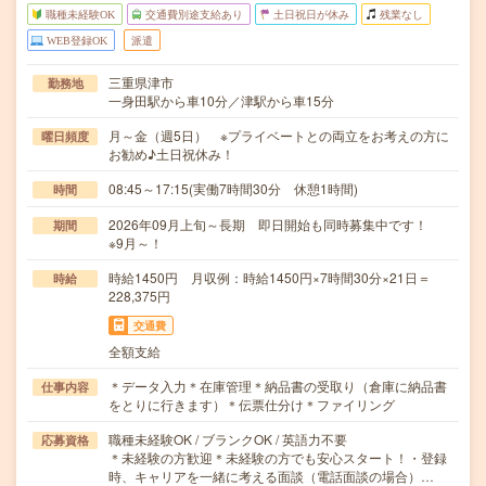
職種未経験OK
交通費別途支給あり
土日祝日が休み
残業なし
WEB登録OK
派遣
三重県津市
勤務地
一身田駅から車10分／津駅から車15分
月～金（週5日） ※プライベートとの両立をお考えの方に
曜日頻度
お勧め♪土日祝休み！
08:45～17:15(実働7時間30分 休憩1時間)
時間
2026年09月上旬～長期 即日開始も同時募集中です！
期間
※9月～！
時給1450円 月収例：時給1450円×7時間30分×21日＝
時給
228,375円
交通費
全額支給
＊データ入力＊在庫管理＊納品書の受取り（倉庫に納品書
仕事内容
をとりに行きます）＊伝票仕分け＊ファイリング
職種未経験OK / ブランクOK / 英語力不要
応募資格
＊未経験の方歓迎＊未経験の方でも安心スタート！・登録
時、キャリアを一緒に考える面談（電話面談の場合）…