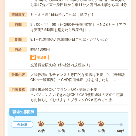
ら車17分／東一身田駅から車11分／高田本山駅から車14分
月～金＊週4日勤務もご相談可能です！
曜日頻度
9：00～17：00（休憩60分/実働7時間）＊NDSキャリアで
時間
は実働7.5時間を超えたら残業代(1…
9/1～以降開始♪ 就業開始日ご相談くださいね☆
期間
時給1300円
時給
交通費
交通費全額支給（弊社社内規程あり）
／経験積めるチャンス！専門的な知識は不要！＼【未経験
仕事内容
OKの一般事務】＊CAD図面修正（線を消したり、…
職種未経験OK / ブランクOK / 英語力不要
応募資格
＊パソコン入力できればOK！CAD使用経験の方のご応募
もお待ちしております！ブランクOK＃初めての派…
職場の雰囲気
年齢層
20代
30代
40代
50代
60代