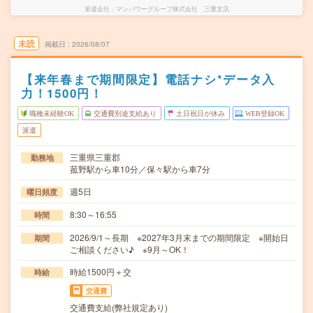
派遣会社
マンパワーグループ株式会社 三重支店
未読
掲載日
2026/08/07
【来年春まで期間限定】電話ナシ*データ入
力！1500円！
職種未経験OK
交通費別途支給あり
土日祝日が休み
WEB登録OK
派遣
三重県三重郡
勤務地
菰野駅から車10分／保々駅から車7分
週5日
曜日頻度
8:30～16:55
時間
2026/9/1～長期 ※2027年3月末までの期間限定 ※開始日
期間
ご相談ください♪ ※9月～OK！
時給1500円＋交
時給
交通費
交通費支給(弊社規定あり)