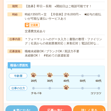
【急募】即日～長期 ※開始日はご相談可能です！
期間
時給1350円＋交 【月収例】216,000円～ ■給与の前払
時給
いが可能な速払いサービスあり
交通費
交通費支給あり
＊フォーマットへのデータ入力｜書類の整理・ファイリン
仕事内容
グ｜社員からの依頼業務対応｜来客応対｜電話応対な…
職種未経験OK / ブランクOK / 英語力不要
応募資格
未経験OK！ #初めての派遣歓迎
職場の雰囲気
年齢層
20代
30代
40代
50代
60代
仕事の仕方
テキパキ
コツコツ
気になる!
応募へ進む
詳しく見る