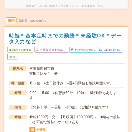
派遣会社
株式会社綜合キャリアオプション 製造事業部（全国）
未読
掲載日
2026/08/09
時短＊基本定時までの勤務＊未経験OK＊デー
タ入力など
職種未経験OK
交通費別途支給あり
土日祝日が休み
WEB登録OK
派遣
三重県四日市市
勤務地
富田浜駅から---分
月～金 ※土日祝休み ※週4日勤務も相談可能です。
曜日頻度
9:00～15:00 ※休憩は60分。10時～16時勤務もありま
時間
す。
【急募】即日～長期 ※開始日はご相談可能です！
期間
時給1300円＋交 【月収例】130,000円～ ■給与の前払
時給
いが可能な速払いサービスあり
交通費