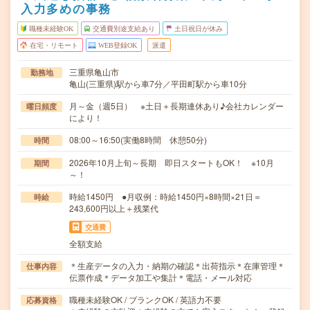
入力多めの事務
職種未経験OK
交通費別途支給あり
土日祝日が休み
在宅・リモート
WEB登録OK
派遣
三重県亀山市
勤務地
亀山(三重県)駅から車7分／平田町駅から車10分
月～金（週5日） ※土日＋長期連休あり♪会社カレンダー
曜日頻度
により！
08:00～16:50(実働8時間 休憩50分)
時間
2026年10月上旬～長期 即日スタートもOK！ ※10月
期間
～！
時給1450円 ●月収例：時給1450円×8時間×21日＝
時給
243,600円以上＋残業代
交通費
全額支給
＊生産データの入力・納期の確認＊出荷指示＊在庫管理＊
仕事内容
伝票作成＊データ加工や集計＊電話・メール対応
職種未経験OK / ブランクOK / 英語力不要
応募資格