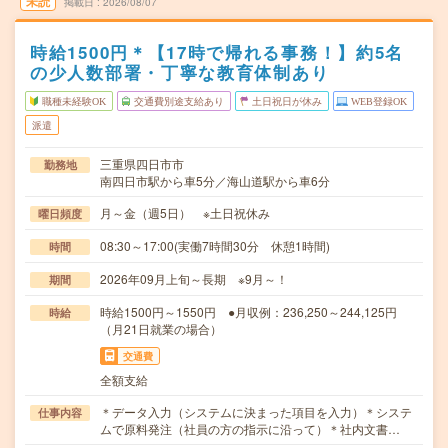
未読
掲載日
2026/08/07
時給1500円＊【17時で帰れる事務！】約5名
の少人数部署・丁寧な教育体制あり
職種未経験OK
交通費別途支給あり
土日祝日が休み
WEB登録OK
派遣
三重県四日市市
勤務地
南四日市駅から車5分／海山道駅から車6分
月～金（週5日） ※土日祝休み
曜日頻度
08:30～17:00(実働7時間30分 休憩1時間)
時間
2026年09月上旬～長期 ※9月～！
期間
時給1500円～1550円 ●月収例：236,250～244,125円
時給
（月21日就業の場合）
交通費
全額支給
＊データ入力（システムに決まった項目を入力）＊システ
仕事内容
ムで原料発注（社員の方の指示に沿って）＊社内文書…