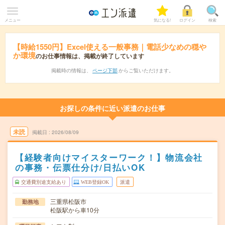
メニュー
気になる!
ログイン
検索
【時給1550円】Excel使える一般事務｜電話少なめの穏や
か環境
のお仕事情報は、掲載が終了しています
掲載時の情報は、
ページ下部
からご覧いただけます。
お探しの条件に近い派遣のお仕事
未読
掲載日
2026/08/09
【経験者向けマイスターワーク！】物流会社
の事務・伝票仕分け/日払いOK
交通費別途支給あり
WEB登録OK
派遣
三重県松阪市
勤務地
松阪駅から車10分