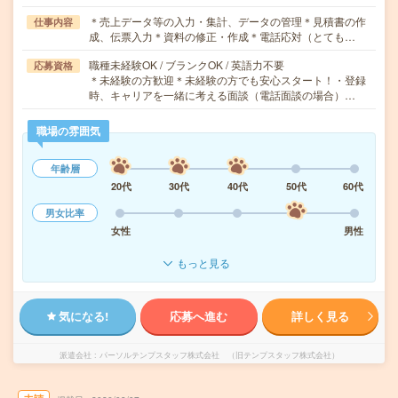
＊売上データ等の入力・集計、データの管理＊見積書の作
仕事内容
成、伝票入力＊資料の修正・作成＊電話応対（とても…
職種未経験OK / ブランクOK / 英語力不要
応募資格
＊未経験の方歓迎＊未経験の方でも安心スタート！・登録
時、キャリアを一緒に考える面談（電話面談の場合）…
職場の雰囲気
年齢層
20代
30代
40代
50代
60代
男女比率
女性
男性
もっと見る
気になる!
応募へ進む
詳しく見る
派遣会社
パーソルテンプスタッフ株式会社 （旧テンプスタッフ株式会社）