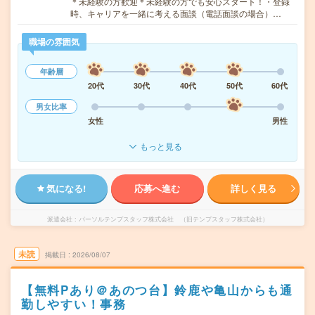
＊未経験の方歓迎＊未経験の方でも安心スタート！・登録
時、キャリアを一緒に考える面談（電話面談の場合）…
職場の雰囲気
年齢層
20代
30代
40代
50代
60代
男女比率
女性
男性
もっと見る
気になる!
応募へ進む
詳しく見る
派遣会社
パーソルテンプスタッフ株式会社 （旧テンプスタッフ株式会社）
未読
掲載日
2026/08/07
【無料Pあり＠あのつ台】鈴鹿や亀山からも通
勤しやすい！事務