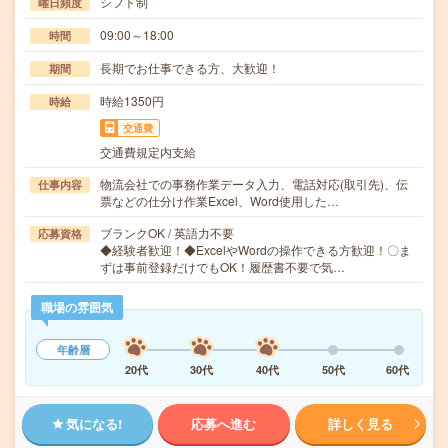
シフト制
曜日頻度
09:00～18:00
時間
長期でお仕事できる方、大歓迎！
期間
時給1350円
時給
交通費
交通費規定内支給
物流会社での事務作業データ入力、電話対応(取引先)、伝
仕事内容
票などの仕分け作業Excel、Word使用した…
ブランクOK / 英語力不要
応募資格
◆経験者歓迎！◆ExcelやWordの操作できる方歓迎！〇ま
ずは事前登録だけでもOK！履歴書不要で気…
職場の雰囲気
年齢層
20代
30代
40代
50代
60代
気になる!
応募へ進む
詳しく見る