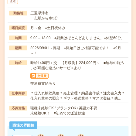
派遣
三重県津市
勤務地
一志駅から車5分
月～金 ※土日祝休み
曜日頻度
9:00～18:00 ※残業はほとんどありません。※休憩60分。
時間
2026/09/01～長期 ※開始日はご相談可能です！ ※9月
期間
～！
時給1400円＋交 【月収例】224,000円～ ■給与の前払
時給
いが可能な速払いサービスあり
交通費
交通費支給あり
＊仕入れ検収業務＊売上管理＊納品書作成＊注文書入力＊
仕事内容
仕入れ業務の照合＊ギフト発送業務＊マスタ登録＊他…
職種未経験OK / ブランクOK / 英語力不要
応募資格
未経験OK！ #初めての派遣歓迎
職場の雰囲気