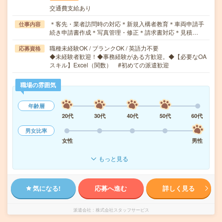
交通費支給あり
＊客先・業者訪問時の対応＊新規入構者教育＊車両申請手
仕事内容
続き申請書作成＊写真管理・修正＊請求書対応＊見積…
職種未経験OK / ブランクOK / 英語力不要
応募資格
◆未経験者歓迎！◆事務経験がある方歓迎。◆【必要なOA
スキル】Excel（関数） #初めての派遣歓迎
職場の雰囲気
年齢層
20代
30代
40代
50代
60代
男女比率
女性
男性
もっと見る
気になる!
応募へ進む
詳しく見る
派遣会社
株式会社スタッフサービス