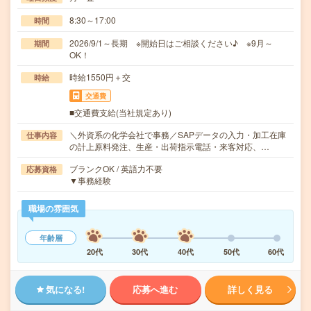
8:30～17:00
時間
2026/9/1～長期 ※開始日はご相談ください♪ ※9月～
期間
OK！
時給1550円＋交
時給
交通費
■交通費支給(当社規定あり)
＼外資系の化学会社で事務／SAPデータの入力・加工在庫
仕事内容
の計上原料発注、生産・出荷指示電話・来客対応、…
ブランクOK / 英語力不要
応募資格
▼事務経験
職場の雰囲気
年齢層
20代
30代
40代
50代
60代
気になる!
応募へ進む
詳しく見る