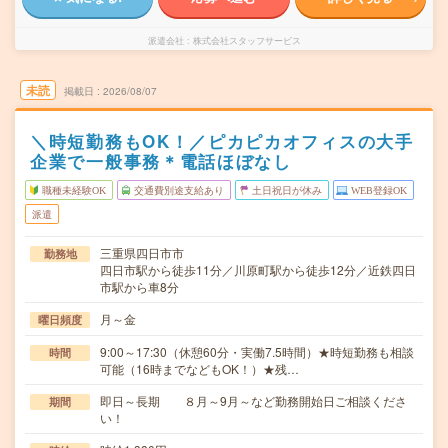
派遣会社
株式会社スタッフサービス
未読
掲載日
2026/08/07
＼時短勤務もOK！／ピカピカオフィスの大手
企業で一般事務＊電話ほぼなし
職種未経験OK
交通費別途支給あり
土日祝日が休み
WEB登録OK
派遣
三重県四日市市
勤務地
四日市駅から徒歩11分／川原町駅から徒歩12分／近鉄四日
市駅から車8分
月～金
曜日頻度
9:00～17:30（休憩60分・実働7.5時間）★時短勤務も相談
時間
可能（16時までなどもOK！）★残…
即日～長期 ８月～9月～など勤務開始日ご相談くださ
期間
い！