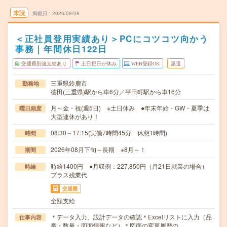
未読
掲載日
2026/08/08
＜正社員登用実績あり＞PCにコツコツ向かう
事務｜年間休日122日
交通費別途支給あり
土日祝日が休み
WEB登録OK
派遣
三重県鈴鹿市
勤務地
徳田(三重県)駅から車6分／平田町駅から車16分
月～金・祝(週5日) ※土日休み ●年末年始・GW・夏季は
曜日頻度
大型連休があり！
08:30～17:15(実働7時間45分 休憩1時間)
時間
2026年08月下旬～長期 ※8月～！
期間
時給1400円 ●月収例：227,850円（月21日就業の場合）
時給
プラス残業代
交通費
全額支給
＊データ入力、設計データの確認＊Excelリストに入力（品
仕事内容
番・数量・図面情報など）＊図面の変更履歴の…