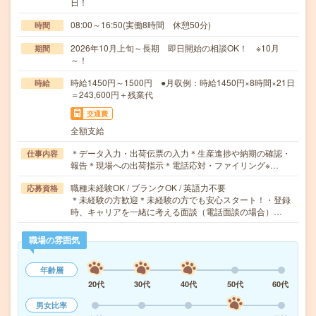
日！
08:00～16:50(実働8時間 休憩50分)
時間
2026年10月上旬～長期 即日開始の相談OK！ ※10月
期間
～！
時給1450円～1500円 ●月収例：時給1450円×8時間×21日
時給
＝243,600円＋残業代
交通費
全額支給
＊データ入力・出荷伝票の入力＊生産進捗や納期の確認・
仕事内容
報告＊現場への出荷指示＊電話応対・ファイリング※…
職種未経験OK / ブランクOK / 英語力不要
応募資格
＊未経験の方歓迎＊未経験の方でも安心スタート！・登録
時、キャリアを一緒に考える面談（電話面談の場合）…
職場の雰囲気
年齢層
20代
30代
40代
50代
60代
男女比率