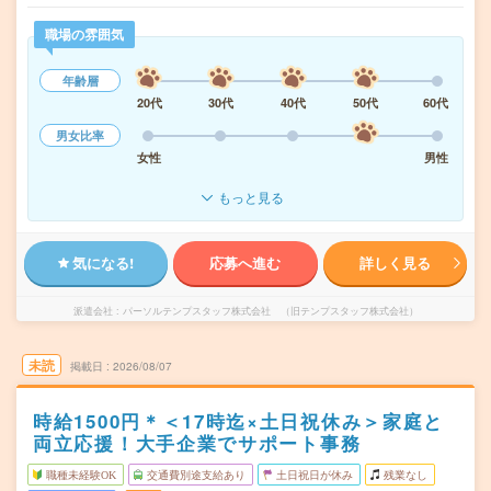
職場の雰囲気
年齢層
20代
30代
40代
50代
60代
男女比率
女性
男性
もっと見る
気になる!
応募へ進む
詳しく見る
派遣会社
パーソルテンプスタッフ株式会社 （旧テンプスタッフ株式会社）
未読
掲載日
2026/08/07
時給1500円＊＜17時迄×土日祝休み＞家庭と
両立応援！大手企業でサポート事務
職種未経験OK
交通費別途支給あり
土日祝日が休み
残業なし