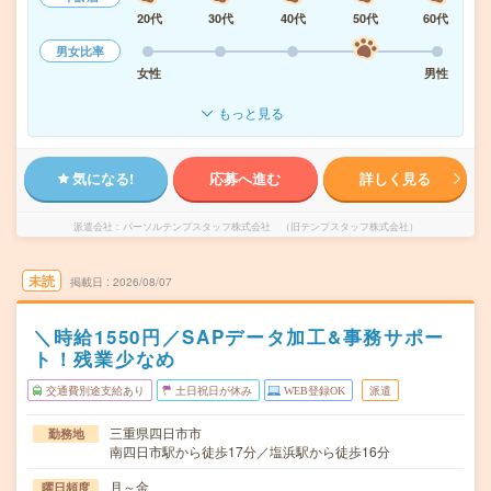
20代
30代
40代
50代
60代
男女比率
女性
男性
もっと見る
気になる!
応募へ進む
詳しく見る
派遣会社
パーソルテンプスタッフ株式会社 （旧テンプスタッフ株式会社）
未読
掲載日
2026/08/07
＼時給1550円／SAPデータ加工&事務サポー
ト！残業少なめ
交通費別途支給あり
土日祝日が休み
WEB登録OK
派遣
三重県四日市市
勤務地
南四日市駅から徒歩17分／塩浜駅から徒歩16分
月～金
曜日頻度