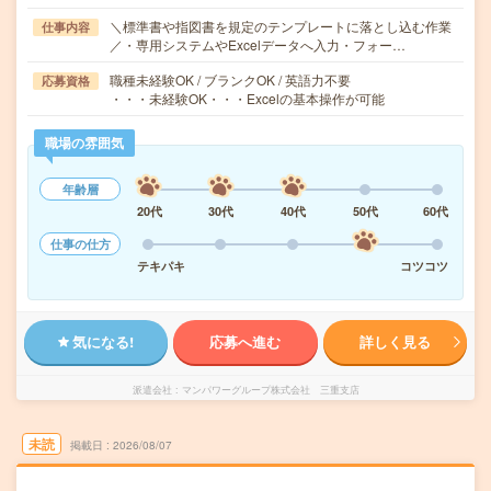
＼標準書や指図書を規定のテンプレートに落とし込む作業
仕事内容
／・専用システムやExcelデータへ入力・フォー…
職種未経験OK / ブランクOK / 英語力不要
応募資格
・・・未経験OK・・・Excelの基本操作が可能
職場の雰囲気
年齢層
20代
30代
40代
50代
60代
仕事の仕方
テキパキ
コツコツ
気になる!
応募へ進む
詳しく見る
派遣会社
マンパワーグループ株式会社 三重支店
未読
掲載日
2026/08/07