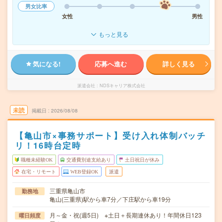
男女比率
女性
男性
もっと見る
気になる!
応募へ進む
詳しく見る
派遣会社
NDSキャリア株式会社
未読
掲載日
2026/08/08
【亀山市×事務サポート】受け入れ体制バッチ
リ！16時台定時
職種未経験OK
交通費別途支給あり
土日祝日が休み
在宅・リモート
WEB登録OK
派遣
三重県亀山市
勤務地
亀山(三重県)駅から車7分／下庄駅から車19分
月～金・祝(週5日) ※土日＋長期連休あり！年間休日123
曜日頻度