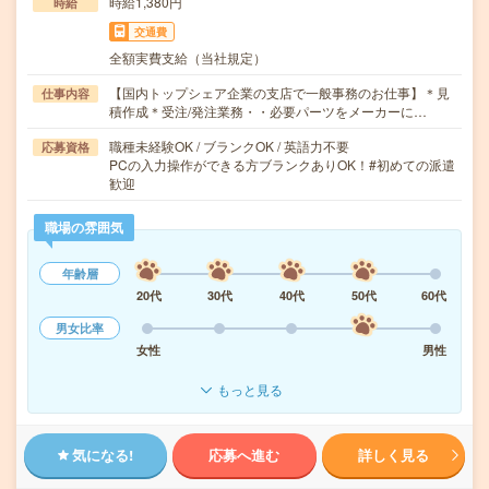
時給1,380円
時給
交通費
全額実費支給（当社規定）
【国内トップシェア企業の支店で一般事務のお仕事】＊見
仕事内容
積作成＊受注/発注業務・・必要パーツをメーカーに…
職種未経験OK / ブランクOK / 英語力不要
応募資格
PCの入力操作ができる方ブランクありOK！#初めての派遣
歓迎
職場の雰囲気
年齢層
20代
30代
40代
50代
60代
男女比率
女性
男性
もっと見る
気になる!
応募へ進む
詳しく見る