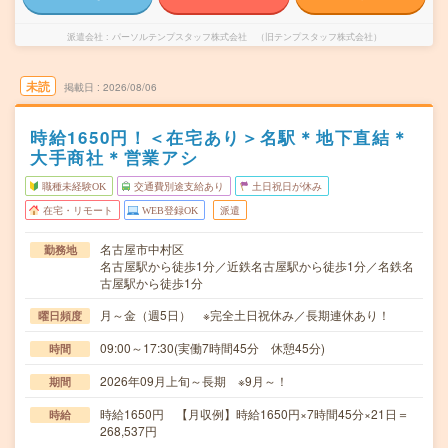
派遣会社
パーソルテンプスタッフ株式会社 （旧テンプスタッフ株式会社）
未読
掲載日
2026/08/06
時給1650円！＜在宅あり＞名駅＊地下直結＊
大手商社＊営業アシ
職種未経験OK
交通費別途支給あり
土日祝日が休み
在宅・リモート
WEB登録OK
派遣
名古屋市中村区
勤務地
名古屋駅から徒歩1分／近鉄名古屋駅から徒歩1分／名鉄名
古屋駅から徒歩1分
月～金（週5日） ※完全土日祝休み／長期連休あり！
曜日頻度
09:00～17:30(実働7時間45分 休憩45分)
時間
2026年09月上旬～長期 ※9月～！
期間
時給1650円 【月収例】時給1650円×7時間45分×21日＝
時給
268,537円