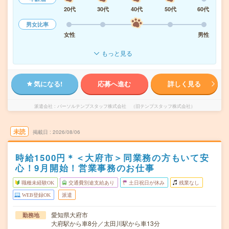
20代
30代
40代
50代
60代
男女比率
女性
男性
もっと見る
気になる!
応募へ進む
詳しく見る
派遣会社
パーソルテンプスタッフ株式会社 （旧テンプスタッフ株式会社）
未読
掲載日
2026/08/06
時給1500円＊＜大府市＞同業務の方もいて安
心！9月開始！営業事務のお仕事
職種未経験OK
交通費別途支給あり
土日祝日が休み
残業なし
WEB登録OK
派遣
愛知県大府市
勤務地
大府駅から車8分／太田川駅から車13分