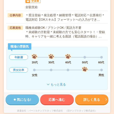
交通費
全額支給
＊受注登録＊発注処理＊納期管理＊電話対応＊伝票発行＊
仕事内容
電話対応【OAスキル】フォーマットへの入力ができ…
職種未経験OK / ブランクOK / 英語力不要
応募資格
＊未経験の方歓迎＊未経験の方でも安心スタート！・登録
時、キャリアを一緒に考える面談（電話面談の場合）…
職場の雰囲気
年齢層
20代
30代
40代
50代
60代
男女比率
女性
男性
もっと見る
気になる!
応募へ進む
詳しく見る
派遣会社
パーソルテンプスタッフ株式会社 （旧テンプスタッフ株式会社）