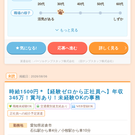
20代
30代
40代
50代
60代
職場の様子
活気がある
しずか
もっと見る
気になる!
応募へ進む
詳しく見る
派遣会社
パーソルテンプスタッフ株式会社 （旧テンプスタッフ株式会社）
未読
掲載日
2026/08/06
時給1500円＊【経験ゼロから正社員へ】年収
345万！賞与あり！未経験OKの事務
職種未経験OK
交通費別途支給あり
WEB登録OK
正社員への紹介予定派遣
愛知県岩倉市
勤務地
石仏駅から車4分／小牧駅から車10分