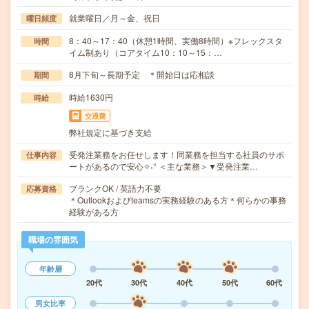
就業曜日／月～金、祝日
曜日頻度
8：40～17：40（休憩1時間、実働8時間）※フレックスタ
時間
イム制あり（コアタイム10：10～15：…
8月下旬～長期予定 ＊開始日は応相談
期間
時給1630円
時給
交通費
弊社規定に基づき支給
受発注業務をお任せします！同業務を担当する社員のサポ
仕事内容
ートがあるので安心✧˖° ＜主な業務＞▼受発注業…
ブランクOK / 英語力不要
応募資格
＊Outlookおよびteamsの実務経験のある方＊何らかの事務
経験がある方
職場の雰囲気
年齢層
20代
30代
40代
50代
60代
男女比率