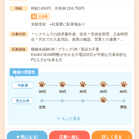
時給1450円 月収例 224,750円
時給
交通費
全額支給 ※社屋裏に駐車場あり
＊システムでの請求書作成、送信＊売掛金管理、入金時照
仕事内容
合＊月次での入金消込、差異の確認、営業との連携＊…
職種未経験OK / ブランクOK / 英語力不要
応募資格
ExcelのSUM関数が分かる方電話対応が可能な方基本的な
PC入力が出来る方
職場の雰囲気
年齢層
20代
30代
40代
50代
60代
男女比率
女性
男性
もっと見る
気になる!
応募へ進む
詳しく見る