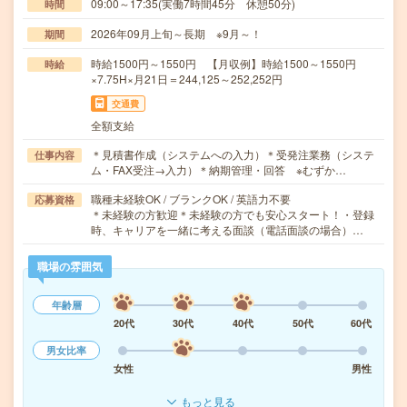
09:00～17:35(実働7時間45分 休憩50分)
時間
2026年09月上旬～長期 ※9月～！
期間
時給1500円～1550円 【月収例】時給1500～1550円
時給
×7.75H×月21日＝244,125～252,252円
交通費
全額支給
＊見積書作成（システムへの入力）＊受発注業務（システ
仕事内容
ム・FAX受注→入力）＊納期管理・回答 ※むずか…
職種未経験OK / ブランクOK / 英語力不要
応募資格
＊未経験の方歓迎＊未経験の方でも安心スタート！・登録
時、キャリアを一緒に考える面談（電話面談の場合）…
職場の雰囲気
年齢層
20代
30代
40代
50代
60代
男女比率
女性
男性
もっと見る