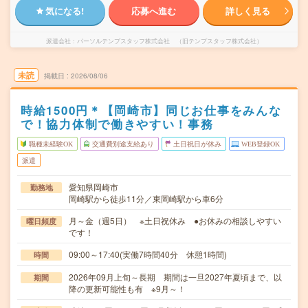
気になる!
応募へ進む
詳しく見る
派遣会社
パーソルテンプスタッフ株式会社 （旧テンプスタッフ株式会社）
未読
掲載日
2026/08/06
時給1500円＊【岡崎市】同じお仕事をみんな
で！協力体制で働きやすい！事務
職種未経験OK
交通費別途支給あり
土日祝日が休み
WEB登録OK
派遣
愛知県岡崎市
勤務地
岡崎駅から徒歩11分／東岡崎駅から車6分
月～金（週5日） ※土日祝休み ●お休みの相談しやすい
曜日頻度
です！
09:00～17:40(実働7時間40分 休憩1時間)
時間
2026年09月上旬～長期 期間は一旦2027年夏頃まで、以
期間
降の更新可能性も有 ※9月～！