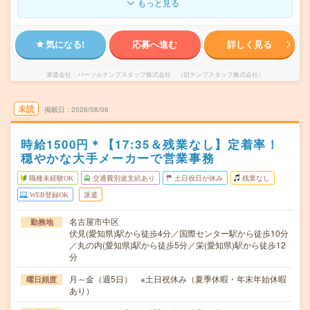
もっと見る
気になる!
応募へ進む
詳しく見る
派遣会社
パーソルテンプスタッフ株式会社 （旧テンプスタッフ株式会社）
未読
掲載日
2026/08/06
時給1500円＊【17:35＆残業なし】定着率！
穏やかな大手メーカーで営業事務
職種未経験OK
交通費別途支給あり
土日祝日が休み
残業なし
WEB登録OK
派遣
名古屋市中区
勤務地
伏見(愛知県)駅から徒歩4分／国際センター駅から徒歩10分
／丸の内(愛知県)駅から徒歩5分／栄(愛知県)駅から徒歩12
分
月～金（週5日） ※土日祝休み（夏季休暇・年末年始休暇
曜日頻度
あり）