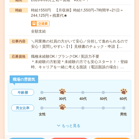
時給1550円 【月収例】時給1,550円×7時間半×21日＝
時給
244,125円＋残業代★
交通費
全額支給
＼同業務の社員の方がいて安心／分担して進められるので
仕事内容
安心！質問しやすい【1】見積書のチェック・申請【…
職種未経験OK / ブランクOK / 英語力不要
応募資格
＊未経験の方歓迎＊未経験の方でも安心スタート！・登録
時、キャリアを一緒に考える面談（電話面談の場合）…
職場の雰囲気
年齢層
20代
30代
40代
50代
60代
男女比率
女性
男性
もっと見る