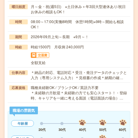
月～金・祝(週5日) ※土日休み＋年3回大型連休あり/祝日
曜日頻度
お休みの相談もOK！
08:00～17:00(実働8時間 休憩1時間)※9時～開始も相談
時間
OK！
2026年09月上旬～長期 ※9月～！
期間
時給1500円 月収例 240,000円
時給
交通費
全額支給
＊納品の対応、電話対応＊受注・発注データのチェックと
仕事内容
入力（専用システム入力）＊見積書の作成＊納期の確…
職種未経験OK / ブランクOK / 英語力不要
応募資格
＊未経験の方歓迎＊未経験の方でも安心スタート！・登録
時、キャリアを一緒に考える面談（電話面談の場合）…
職場の雰囲気
年齢層
20代
30代
40代
50代
60代