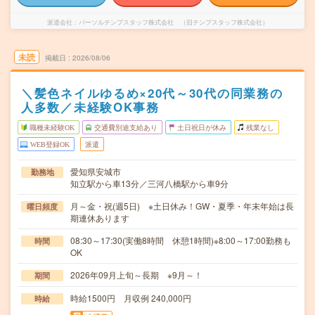
派遣会社
パーソルテンプスタッフ株式会社 （旧テンプスタッフ株式会社）
未読
掲載日
2026/08/06
＼髪色ネイルゆるめ×20代～30代の同業務の
人多数／未経験OK事務
職種未経験OK
交通費別途支給あり
土日祝日が休み
残業なし
WEB登録OK
派遣
愛知県安城市
勤務地
知立駅から車13分／三河八橋駅から車9分
月～金・祝(週5日) ※土日休み！GW・夏季・年末年始は長
曜日頻度
期連休あります
08:30～17:30(実働8時間 休憩1時間)※8:00～17:00勤務も
時間
OK
2026年09月上旬～長期 ※9月～！
期間
時給1500円 月収例 240,000円
時給