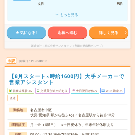
女性
男性
もっと見る
気になる!
応募へ進む
詳しく見る
派遣会社
株式会社サンスタッフ（豊田自動織機グループ）
未読
掲載日
2026/08/06
【8月スタート×時給1600円】大手メーカーで
営業アシスタント
職種未経験OK
交通費別途支給あり
土日祝日が休み
WEB登録OK
派遣
名古屋市中区
勤務地
伏見(愛知県)駅から徒歩4分／名古屋駅から徒歩13分
月～金（週5日） ※土日祝休み、年末年始休暇あり
曜日頻度
09:00～17:35(実働7時間35分 休憩1時間)
時間