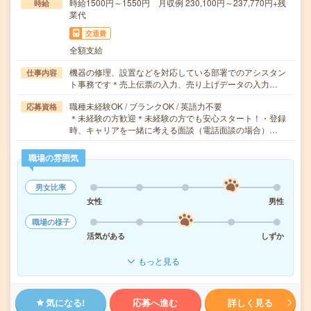
時給1500円～1550円 月収例 230,100円～237,770円+残
時給
業代
交通費
全額支給
機器の修理、設置などを対応している部署でのアシスタン
仕事内容
ト事務です＊売上伝票の入力、売り上げデータの入力…
職種未経験OK / ブランクOK / 英語力不要
応募資格
＊未経験の方歓迎＊未経験の方でも安心スタート！・登録
時、キャリアを一緒に考える面談（電話面談の場合）…
職場の雰囲気
男女比率
女性
男性
職場の様子
活気がある
しずか
もっと見る
気になる!
応募へ進む
詳しく見る