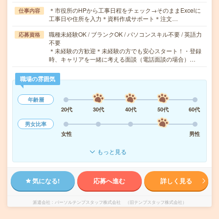
＊市役所のHPから工事日程をチェック→そのままExcelに
仕事内容
工事日や住所を入力＊資料作成サポート＊注文…
職種未経験OK / ブランクOK / パソコンスキル不要 / 英語力
応募資格
不要
＊未経験の方歓迎＊未経験の方でも安心スタート！・登録
時、キャリアを一緒に考える面談（電話面談の場合）…
職場の雰囲気
年齢層
20代
30代
40代
50代
60代
男女比率
女性
男性
もっと見る
気になる!
応募へ進む
詳しく見る
派遣会社
パーソルテンプスタッフ株式会社 （旧テンプスタッフ株式会社）