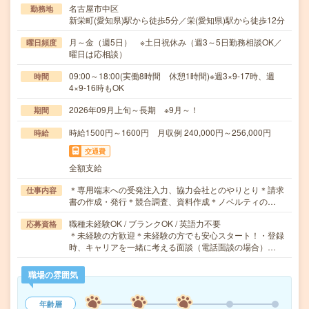
名古屋市中区
勤務地
新栄町(愛知県)駅から徒歩5分／栄(愛知県)駅から徒歩12分
月～金（週5日） ※土日祝休み（週3～5日勤務相談OK／
曜日頻度
曜日は応相談）
09:00～18:00(実働8時間 休憩1時間)※週3×9-17時、週
時間
4×9-16時もOK
2026年09月上旬～長期 ※9月～！
期間
時給1500円～1600円 月収例 240,000円～256,000円
時給
交通費
全額支給
＊専用端末への受発注入力、協力会社とのやりとり＊請求
仕事内容
書の作成・発行＊競合調査、資料作成＊ノベルティの…
職種未経験OK / ブランクOK / 英語力不要
応募資格
＊未経験の方歓迎＊未経験の方でも安心スタート！・登録
時、キャリアを一緒に考える面談（電話面談の場合）…
職場の雰囲気
年齢層