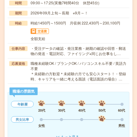
09:00～17:25(実働7時間40分 休憩45分)
時間
2026年09月上旬～長期 ※9月～！
期間
時給1450円～1500円 月収例 222,430円～230,100円
時給
交通費
全額支給
・受注データの確認・発注業務・納期の確認や回答・郵送
仕事内容
物の発送・電話対応、ファイリング※同じお仕事をし…
職種未経験OK / ブランクOK / パソコンスキル不要 / 英語力
応募資格
不要
＊未経験の方歓迎＊未経験の方でも安心スタート！・登録
時、キャリアを一緒に考える面談（電話面談の場合）…
職場の雰囲気
年齢層
20代
30代
40代
50代
60代
男女比率
女性
男性
もっと見る