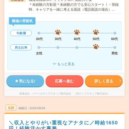
＊未経験の方歓迎＊未経験の方でも安心スタート！・登録
時、キャリアを一緒に考える面談（電話面談の場合）…
職場の雰囲気
年齢層
20代
30代
40代
50代
60代
男女比率
女性
男性
もっと見る
気になる!
応募へ進む
詳しく見る
派遣会社
パーソルテンプスタッフ株式会社 （旧テンプスタッフ株式会社）
未読
掲載日
2026/08/06
＼収入とやりがい重視なアナタに／時給1650
円！経験活かす事務