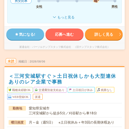
男女比率
女性
男性
もっと見る
気になる!
応募へ進む
詳しく見る
派遣会社
パーソルテンプスタッフ株式会社 （旧テンプスタッフ株式会社）
未読
掲載日
2026/08/06
＜三河安城駅すぐ＞土日祝休しかも大型連休
ありのレア企業で事務
職種未経験OK
交通費別途支給あり
土日祝日が休み
残業なし
WEB登録OK
派遣
愛知県安城市
勤務地
三河安城駅から徒歩5分／刈谷駅から車18分
月～金（週5日） ※土日祝休み＋年3回の長期休暇あり
曜日頻度