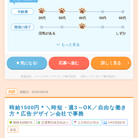
年齢層
20代
30代
40代
50代
60代
職場の様子
活気がある
しずか
もっと見る
気になる!
応募へ進む
詳しく見る
派遣会社
パーソルテンプスタッフ株式会社 （旧テンプスタッフ株式会社）
未読
掲載日
2026/08/06
時給1500円＊＼時短・週3～OK／自由な働き
方＊広告デザイン会社で事務
職種未経験OK
交通費別途支給あり
土日祝日が休み
WEB登録OK
派遣