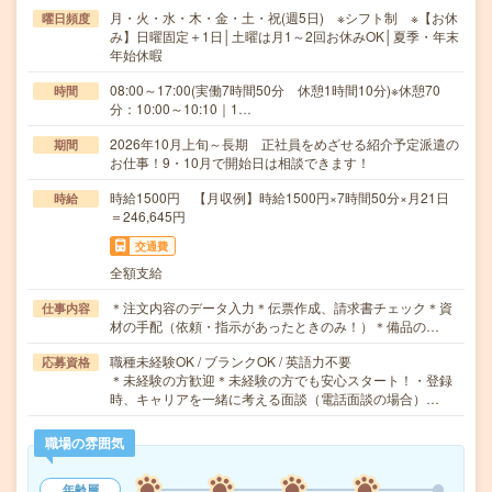
月・火・水・木・金・土・祝(週5日) ※シフト制 ※【お休
曜日頻度
み】日曜固定＋1日│土曜は月1～2回お休みOK│夏季・年末
年始休暇
08:00～17:00(実働7時間50分 休憩1時間10分)※休憩70
時間
分：10:00～10:10｜1…
2026年10月上旬～長期 正社員をめざせる紹介予定派遣の
期間
お仕事！9・10月で開始日は相談できます！
時給1500円 【月収例】時給1500円×7時間50分×月21日
時給
＝246,645円
交通費
全額支給
＊注文内容のデータ入力＊伝票作成、請求書チェック＊資
仕事内容
材の手配（依頼・指示があったときのみ！）＊備品の…
職種未経験OK / ブランクOK / 英語力不要
応募資格
＊未経験の方歓迎＊未経験の方でも安心スタート！・登録
時、キャリアを一緒に考える面談（電話面談の場合）…
職場の雰囲気
年齢層