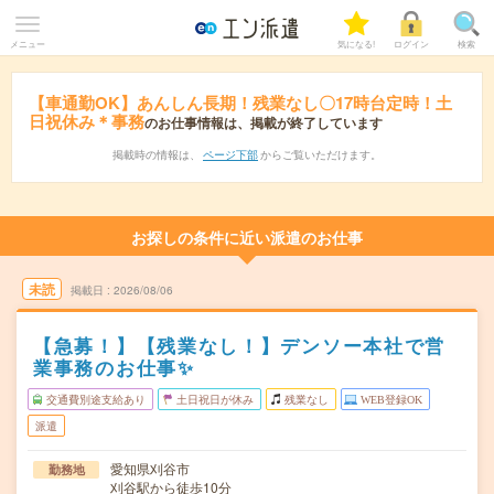
メニュー
気になる!
ログイン
検索
【車通勤OK】あんしん長期！残業なし〇17時台定時！土
日祝休み＊事務
のお仕事情報は、掲載が終了しています
掲載時の情報は、
ページ下部
からご覧いただけます。
お探しの条件に近い派遣のお仕事
未読
掲載日
2026/08/06
【急募！】【残業なし！】デンソー本社で営
業事務のお仕事✨
交通費別途支給あり
土日祝日が休み
残業なし
WEB登録OK
派遣
愛知県刈谷市
勤務地
刈谷駅から徒歩10分