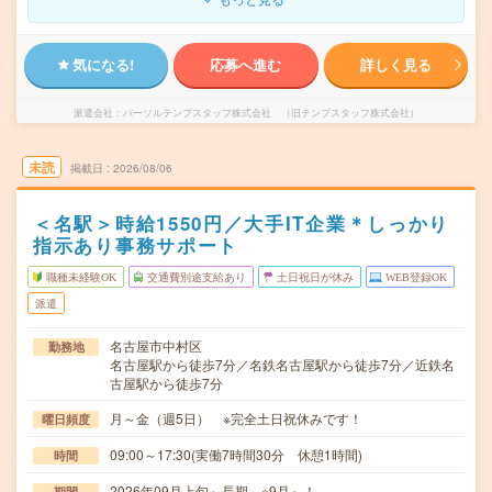
気になる!
応募へ進む
詳しく見る
派遣会社
パーソルテンプスタッフ株式会社 （旧テンプスタッフ株式会社）
未読
掲載日
2026/08/06
＜名駅＞時給1550円／大手IT企業＊しっかり
指示あり事務サポート
職種未経験OK
交通費別途支給あり
土日祝日が休み
WEB登録OK
派遣
名古屋市中村区
勤務地
名古屋駅から徒歩7分／名鉄名古屋駅から徒歩7分／近鉄名
古屋駅から徒歩7分
月～金（週5日） ※完全土日祝休みです！
曜日頻度
09:00～17:30(実働7時間30分 休憩1時間)
時間
2026年09月上旬～長期 ※9月～！
期間