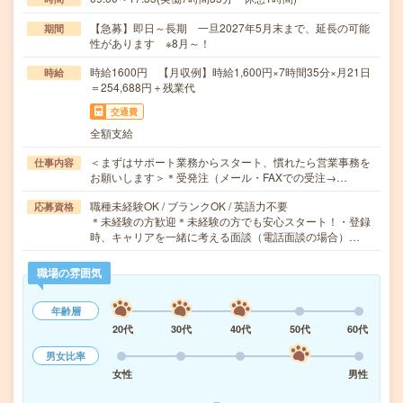
【急募】即日～長期 一旦2027年5月末まで、延長の可能
期間
性があります ※8月～！
時給1600円 【月収例】時給1,600円×7時間35分×月21日
時給
＝254,688円＋残業代
交通費
全額支給
＜まずはサポート業務からスタート、慣れたら営業事務を
仕事内容
お願いします＞＊受発注（メール・FAXでの受注→…
職種未経験OK / ブランクOK / 英語力不要
応募資格
＊未経験の方歓迎＊未経験の方でも安心スタート！・登録
時、キャリアを一緒に考える面談（電話面談の場合）…
職場の雰囲気
年齢層
20代
30代
40代
50代
60代
男女比率
女性
男性