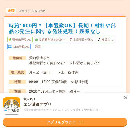
未読
掲載日
2026/08/06
時給1600円＊【車通勤OK】長期！材料や部
品の発注に関する発注処理！残業なし
職種未経験OK
交通費別途支給あり
土日祝日が休み
残業なし
WEB登録OK
派遣
愛知県清須市
勤務地
枇杷島駅から徒歩6分／二ツ杁駅から徒歩7分
月～金（週5日） ※土日祝休み
曜日頻度
09:00～17:00(実働7時間 休憩1時間)
時間
2026年09月上旬～長期 ※9月～！
期間
大人気！
時給1600円 月収例 224,000円
時給
エン派遣アプリ
交通費
派遣のお仕事情報がたくさん！プッシュ通知で受け取ろう！
全額支給
アプリをダウンロード
・材料や部品の発注処理※システムへの入力メインです・
仕事内容
納品されたものの確認、検収処理・電話対応、メール…