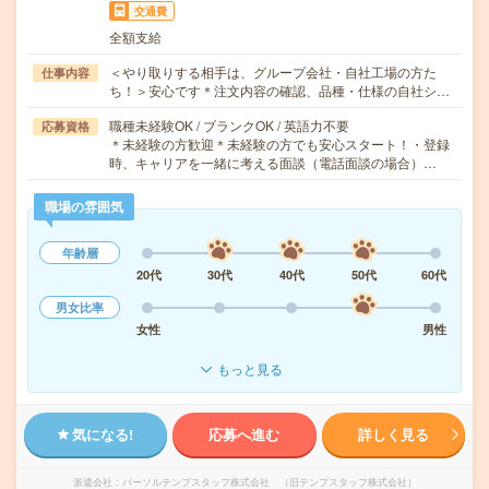
交通費
全額支給
＜やり取りする相手は、グループ会社・自社工場の方た
仕事内容
ち！＞安心です＊注文内容の確認、品種・仕様の自社シ…
職種未経験OK / ブランクOK / 英語力不要
応募資格
＊未経験の方歓迎＊未経験の方でも安心スタート！・登録
時、キャリアを一緒に考える面談（電話面談の場合）…
職場の雰囲気
年齢層
20代
30代
40代
50代
60代
男女比率
女性
男性
もっと見る
気になる!
応募へ進む
詳しく見る
派遣会社
パーソルテンプスタッフ株式会社 （旧テンプスタッフ株式会社）