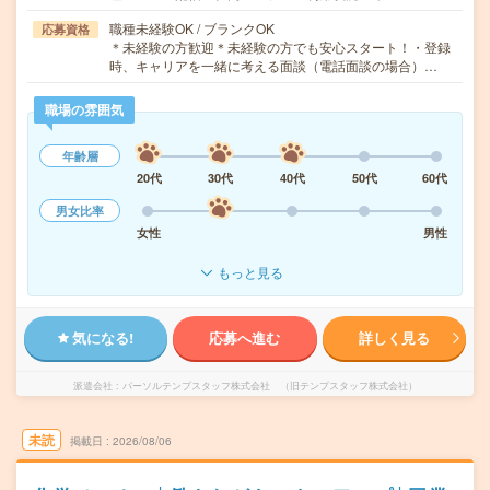
職種未経験OK / ブランクOK
応募資格
＊未経験の方歓迎＊未経験の方でも安心スタート！・登録
時、キャリアを一緒に考える面談（電話面談の場合）…
職場の雰囲気
年齢層
20代
30代
40代
50代
60代
男女比率
女性
男性
もっと見る
気になる!
応募へ進む
詳しく見る
派遣会社
パーソルテンプスタッフ株式会社 （旧テンプスタッフ株式会社）
未読
掲載日
2026/08/06