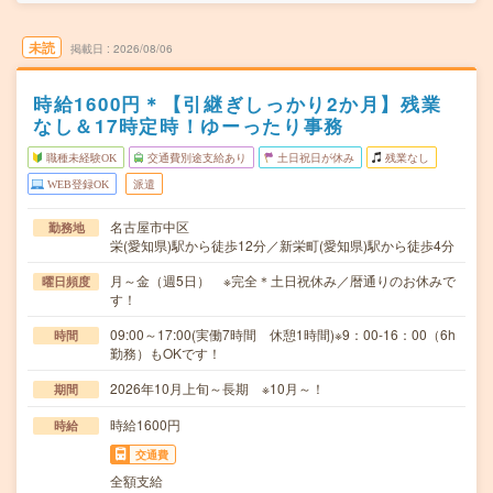
未読
掲載日
2026/08/06
時給1600円＊【引継ぎしっかり2か月】残業
なし＆17時定時！ゆーったり事務
職種未経験OK
交通費別途支給あり
土日祝日が休み
残業なし
WEB登録OK
派遣
名古屋市中区
勤務地
栄(愛知県)駅から徒歩12分／新栄町(愛知県)駅から徒歩4分
月～金（週5日） ※完全＊土日祝休み／暦通りのお休みで
曜日頻度
す！
09:00～17:00(実働7時間 休憩1時間)※9：00-16：00（6h
時間
勤務）もOKです！
2026年10月上旬～長期 ※10月～！
期間
時給1600円
時給
交通費
全額支給