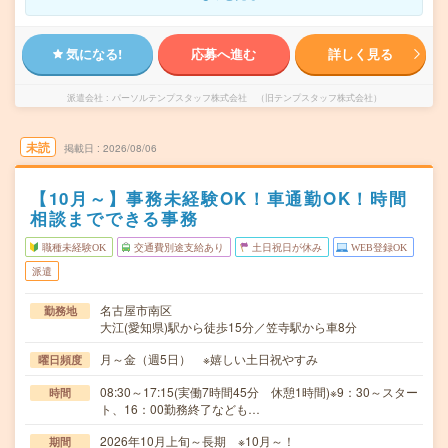
気になる!
応募へ進む
詳しく見る
派遣会社
パーソルテンプスタッフ株式会社 （旧テンプスタッフ株式会社）
未読
掲載日
2026/08/06
【10月～】事務未経験OK！車通勤OK！時間
相談までできる事務
職種未経験OK
交通費別途支給あり
土日祝日が休み
WEB登録OK
派遣
名古屋市南区
勤務地
大江(愛知県)駅から徒歩15分／笠寺駅から車8分
月～金（週5日） ※嬉しい土日祝やすみ
曜日頻度
08:30～17:15(実働7時間45分 休憩1時間)※9：30～スター
時間
ト、16：00勤務終了なども…
2026年10月上旬～長期 ※10月～！
期間