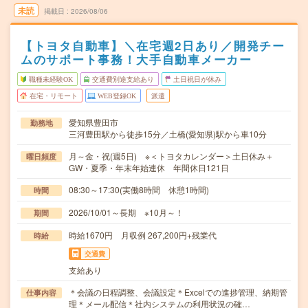
未読
掲載日
2026/08/06
【トヨタ自動車】＼在宅週2日あり／開発チー
ムのサポート事務！大手自動車メーカー
職種未経験OK
交通費別途支給あり
土日祝日が休み
在宅・リモート
WEB登録OK
派遣
愛知県豊田市
勤務地
三河豊田駅から徒歩15分／土橋(愛知県)駅から車10分
月～金・祝(週5日) ※＜トヨタカレンダー＞土日休み＋
曜日頻度
GW・夏季・年末年始連休 年間休日121日
08:30～17:30(実働8時間 休憩1時間)
時間
2026/10/01～長期 ※10月～！
期間
時給1670円 月収例 267,200円+残業代
時給
交通費
支給あり
＊会議の日程調整、会議設定＊Excelでの進捗管理、納期管
仕事内容
理＊メール配信＊社内システムの利用状況の確…