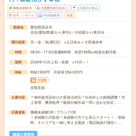
職種未経験OK
交通費別途支給あり
土日祝日が休み
在宅・リモート
WEB登録OK
派遣
愛知県高浜市
勤務地
吉浜(愛知県)駅から車5分／刈谷駅から車20分
月～金・祝(週5日) ※土日休み＋大型連休有
曜日頻度
08:00～17:00(実働8時間 休憩1時間)※時差出勤可能
時間
2026年10月上旬～長期 ※10月～！
期間
時給1650円 月収例 264,000円
時給
交通費
全額支給
＊海外販売店向けの受発注対応＊社内外との納期調整＊売
仕事内容
上管理、費用処理＊船積日報作成＊問い合わせ対応：…
職種未経験OK / ブランクOK
応募資格
＊未経験の方歓迎＊未経験の方でも安心スタート！・登録
時、キャリアを一緒に考える面談（電話面談の場合）…
職場の雰囲気